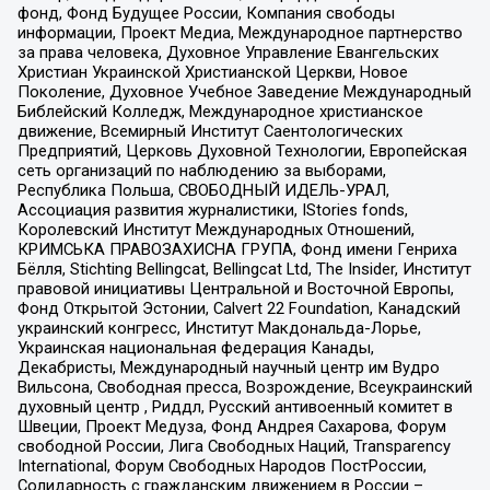
фонд, Фонд Будущее России, Компания свободы
информации, Проект Медиа, Международное партнерство
за права человека, Духовное Управление Евангельских
Христиан Украинской Христианской Церкви, Новое
Поколение, Духовное Учебное Заведение Международный
Библейский Колледж, Международное христианское
движение, Всемирный Институт Саентологических
Предприятий, Церковь Духовной Технологии, Европейская
сеть организаций по наблюдению за выборами,
Республика Польша, СВОБОДНЫЙ ИДЕЛЬ-УРАЛ,
Ассоциация развития журналистики, IStories fonds,
Королевский Институт Международных Отношений,
КРИМСЬКА ПРАВОЗАХИСНА ГРУПА, Фонд имени Генриха
Бёлля, Stichting Bellingcat, Bellingcat Ltd, The Insider, Институт
правовой инициативы Центральной и Восточной Европы,
Фонд Открытой Эстонии, Calvert 22 Foundation, Канадский
украинский конгресс, Институт Макдональда-Лорье,
Украинская национальная федерация Канады,
Декабристы, Международный научный центр им Вудро
Вильсона, Свободная пресса, Возрождение, Всеукраинский
духовный центр , Риддл, Русский антивоенный комитет в
Швеции, Проект Медуза, Фонд Андрея Сахарова, Форум
свободной России, Лига Свободных Наций, Transparеncy
International, Форум Свободных Народов ПостРоссии,
Солидарность с гражданским движением в России –