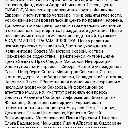
Гагарина, Фонд имени Андрея Рылькова, Сфера, Центр
СИБАЛЬТ, Уральская правозащитная группа, Женщины
Евразии, Институт прав человека, Фонд защиты гласности,
Российский исследовательский центр по правам человека,
Дальневосточный центр развития гражданских инициатив
и социального партнерства, Гражданское действие, Центр
независимых социологических исследований, Сутяжник,
АКАДЕМИЯ ПО ПРАВАМ ЧЕЛОВЕКА, Центр развития
некоммерческих организаций, Частное учреждение в
Калининграде Совета Министров северных стран,
Гражданское содействие, Трансперенси Интернешнл-Р,
Центр Защиты Прав Средств Массовой Информации,
Институт развития прессы - Сибирь, Частное учреждение в
Санкт-Петербурге Совета Министров Северных Стран,
Фонд поддержки свободы прессы, Гражданский контроль,
Человек и Закон, Общественная комиссия по сохранению
наследия академика Сахарова, Информационное
агентство МЕМО. РУ, Институт региональной прессы,
Институт Развития Свободы Информации, Экозащита!-
Женсовет, Общественный вердикт, Евразийская
антимонопольная ассоциация, Бедушев Петр Петрович,
Дзугкоева Регина Николаевна, Кривенко Сергей
Владимирович, Милославский Павел Юрьевич, Шнырова
Ольга Вадимовна, Чанышева Лилия Айратовна, Сидорович