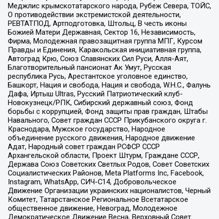
Меджлис крымскотатарского народа, Рубеж Севера, ТОЙС,
О противодействии экстремистской деятельности,
РЕВТАТПОД, Артподготовка, Штольц, В честь иконы
Божией Матери Державная, Сектор 16, Независимость,
Фирма, Молодежная правозащитная группа МПГ, Курсом
Правды и Единения, Каракольская инициативная группа,
Автоград Крю, Союз Славянских Сил Руси, Алля-Аят,
Благотворительный пансионат Ак Умут, Русская
республика Русь, Арестантское уголовное единство,
Башкорт, Нация и свобода, Нация и свобода, W.H.С., Фалунь
Дафа, Иртыш Ultras, Русский Патриотический клуб-
Новокузнецк/РПК, Сибирский державный союз, Фонд
борьбы с коррупцией, Фонд защиты прав граждан, Штабы
Навального, Совет граждан СССР Прикубанского округа г.
Краснодара, Мужское государство, Народное
объединение русского движения, Народное движение
Адат, Народный совет граждан РСФСР СССР
Архангельской области, Проект Штурм, Граждане СССР,
Держава Союз Советских Светлых Родов, Совет Советских
Социалистических Районов, Meta Platforms Inc, Facebook,
Instagram, WhatsApp, СИЧ-С14, Добровольческое
Движение Организации украинских националистов, Черный
Комитет, Татарстанское Региональное Всетатарское
общественное движение, Невоград, Молодежное
Демократическое Движение Весна, Верховный Совет