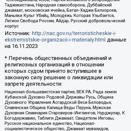
Таджикистана, Народная самооборона, Дуббайский
джамаат, московская ячейка, Батал-Хаджи Белхороев,
Маньяки Культ Убийц, Молодёжь Которая Улыбается,
Легион Свобода России, Айдар, Русский добровольческий
корпус
Источник:
http://nac.gov.ru/terroristicheskie-i-
ekstremistskie-organizacii-i-materialy.html
данные
на
16.11.2023
* Перечень общественных объединений и
религиозных организаций в отношении
которых судом принято вступившее в
законную силу решение о ликвидации или
запрете деятельности:
Национал-большевистская партия, ВЕК РА, Рада земли
Кубанской Духовно Родовой Державы Русь, Община
Духовного Управления Асгардской Веси Беловодья,
Славянская Община Капища Веды Перуна, Мужская
Духовная Семинария Староверов-Инглингов, Нурджулар, К
Богодержавию, Таблиги Джамаат, Свидетели Иеговы,
Русское национальное единство, Национал-
социалистическое общество, Джамаат мувахидов,