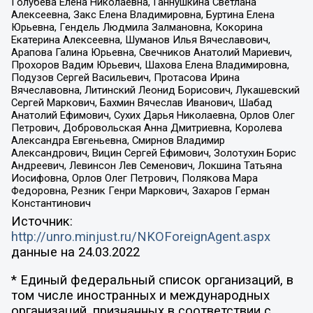
Голубева Елена Николаевна, Ганнушкина Светлана
Алексеевна, Закс Елена Владимировна, Буртина Елена
Юрьевна, Гендель Людмила Залмановна, Кокорина
Екатерина Алексеевна, Шуманов Илья Вячеславович,
Арапова Галина Юрьевна, Свечников Анатолий Мариевич,
Прохоров Вадим Юрьевич, Шахова Елена Владимировна,
Подузов Сергей Васильевич, Протасова Ирина
Вячеславовна, Литинский Леонид Борисович, Лукашевский
Сергей Маркович, Бахмин Вячеслав Иванович, Шабад
Анатолий Ефимович, Сухих Дарья Николаевна, Орлов Олег
Петрович, Добровольская Анна Дмитриевна, Королева
Александра Евгеньевна, Смирнов Владимир
Александрович, Вицин Сергей Ефимович, Золотухин Борис
Андреевич, Левинсон Лев Семенович, Локшина Татьяна
Иосифовна, Орлов Олег Петрович, Полякова Мара
Федоровна, Резник Генри Маркович, Захаров Герман
Константинович
Источник:
http://unro.minjust.ru/NKOForeignAgent.aspx
данные на
24.03.2022
* Единый федеральный список организаций, в
том числе иностранных и международных
организаций, признанных в соответствии с