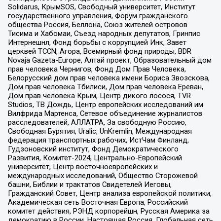
Solidarus, КрымSOS, Свободный университет, Институт
государственного управления, Форум гражданского
общества Россия, Беллона, Союз жителей островов
Тисима и Хабомаи, Съезд народных депутатов, Гринпис
Интернешнл, Фонд борьбы с коррупцией Инк, Завет
церквей TCCN, Агора, Всемирный фонд природы, BDR
Novaja Gazeta-Europe, Алтай проект, Образовательный дом
прав человека Чернигов, Фонд Дом Прав Человека,
Белорусский дом прав человека имени Бориса Звозскова,
Дом прав человека Тбилиси, Дом прав человека Ереван,
Дом прав человека Крым, Центр дикого лосося, TVR
Studios, ТВ Дождь, Центр европейских исследований им
Вилфрида Мартенса, Сетевое объединение журналистов
расследователей, АЛЛАТРА, За свободную Россию,
Свободная Бурятия, Uralic, UnKremlin, Международная
федерация транспортных рабочих, ИстЧам Финланд,
Гудзоновский институт, Фонд Демократического
Развития, Комитет-2024, Центрально-Европейский
университет, Центр восточноевропейских и
международных исследований, Общество Сторожевой
башни, Библии и трактатов Свидетелей Иеговы,
Гражданский Совет, Центр анализа европейской политики,
Академическая сеть Восточная Европа, Российский
комитет действия, РЭНД корпорейшн, Русская Америка за
демократию в России, Настоящая Россия, Глобальная сеть