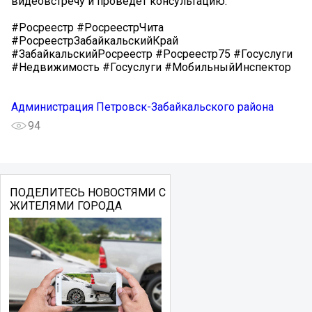
видеовстречу и проведёт консультацию.
#Росреестр #РосреестрЧита
#РосреестрЗабайкальскийКрай
#ЗабайкальскийРосреестр #Росреестр75 #Госуслуги
#Недвижимость #Госуслуги #МобильныйИнспектор
Администрация Петровск-Забайкальского района
94
ПОДЕЛИТЕСЬ НОВОСТЯМИ С
ЖИТЕЛЯМИ ГОРОДА