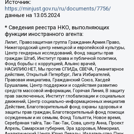
Источник:
https://minjust.gov.ru/ru/documents/7756/
данные на
13.05.2024
* Сведения реестра НКО, выполняющих
функции иностранного агента:
Лилит, Правозащитная группа Гражданин.Армия.Право,
Нижегородский центр немецкой и европейской культуры,
Центр гендерных исследований, Фонд защиты прав
граждан Штаб, Институт права и публичной политики,
Фонд борьбы с коррупцией, Альянс врачей,
НАСИЛИЮ.НЕТ, Мы против СПИДа, СВЕЧА, Гуманитарное
действие, Открытый Петербург, Лига Избирателей,
Правовая инициатива, Гражданский Союз, Хасдей
Ерушалаим, Центр поддержки и содействия развитию
средств массовой информации, Горячая Линия, В защиту
прав заключенных, Институт глобализации и социальных
движений, Центр социально-информационных инициатив
Действие, Благотворительный фонд охраны здоровья и
защиты прав граждан, Благотворительный фонд помощи
осужденным и их семьям, Фонд Тольятти, Новое время,
Серебряная тайга, Так-Так-Так, Сова, центр Анна, Проект
Апрель, Самарская губерния, Эра здоровья, Мемориал,
Аналитический Центр Юрия Левады, Издательство Парк