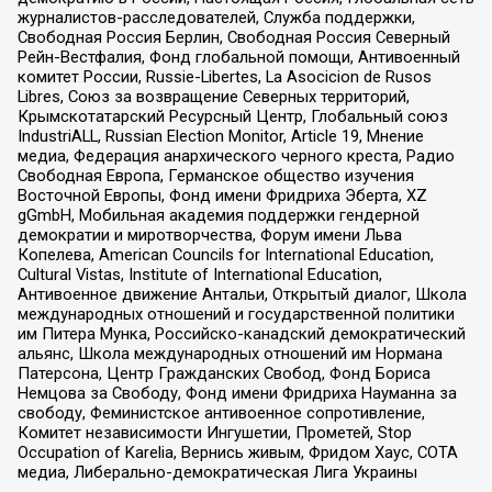
журналистов-расследователей, Служба поддержки,
Свободная Россия Берлин, Свободная Россия Северный
Рейн-Вестфалия, Фонд глобальной помощи, Антивоенный
комитет России, Russie-Libertes, La Asocicion de Rusos
Libres, Союз за возвращение Северных территорий,
Крымскотатарский Ресурсный Центр, Глобальный союз
IndustriALL, Russian Election Monitor, Article 19, Мнение
медиа, Федерация анархического черного креста, Радио
Свободная Европа, Германское общество изучения
Восточной Европы, Фонд имени Фридриха Эберта, XZ
gGmbH, Мобильная академия поддержки гендерной
демократии и миротворчества, Форум имени Льва
Копелева, American Councils for International Education,
Cultural Vistas, Institute of International Education,
Антивоенное движение Антальи, Открытый диалог, Школа
международных отношений и государственной политики
им Питера Мунка, Российско-канадский демократический
альянс, Школа международных отношений им Нормана
Патерсона, Центр Гражданских Свобод, Фонд Бориса
Немцова за Свободу, Фонд имени Фридриха Науманна за
свободу, Феминистское антивоенное сопротивление,
Комитет независимости Ингушетии, Прометей, Stop
Occupation of Karelia, Вернись живым, Фридом Хаус, СОТА
медиа, Либерально-демократическая Лига Украины