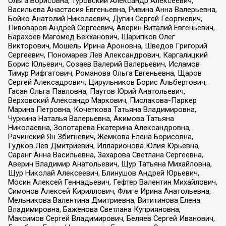
Ольга Борисовна, Туровский Александр Алексеевич,
Васильева Анастасия Евгеньевна, Ривина Анна Валерьевна,
Бойко Анатолий Николаевич, Дугин Сергей Георгиевич,
Пивоваров Андрей Сергеевич, Аверин Виталий Евгеньевич,
Барахоев Магомед Бекханович, Шарипков Олег
Викторович, Мошель Ирина Ароновна, Шведов Григорий
Сергеевич, Пономарев Лев Александрович, Каргалицкий
Борис Юльевич, Созаев Валерий Валерьевич, Исламов
Тимур Рифгатович, Романова Ольга Евгеньевна, Щаров
Сергей Алексадрович, Цирульников Борис Альбертович,
Гасан Ольга Павловна, Паутов Юрий Анатольевич,
Верховский Александр Маркович, Пислакова-Паркер
Марина Петровна, Кочеткова Татьяна Владимировна,
Чуркина Наталья Валерьевна, Акимова Татьяна
Николаевна, Золотарева Екатерина Александровна,
Рачинский Ян Збигневич, Жемкова Елена Борисовна,
Гудков Лев Дмитриевич, Илларионова Юлия Юрьевна,
Саранг Анна Васильевна, Захарова Светлана Сергеевна,
Аверин Владимир Анатольевич, Щур Татьяна Михайловна,
Щур Николай Алексеевич, Блинушов Андрей Юрьевич,
Мосин Алексей Геннадьевич, Гефтер Валентин Михайлович,
Симонов Алексей Кириллович, Флиге Ирина Анатольевна,
Мельникова Валентина Дмитриевна, Вититинова Елена
Владимировна, Баженова Светлана Куприяновна,
Максимов Сергей Владимирович, Беляев Сергей Иванович,