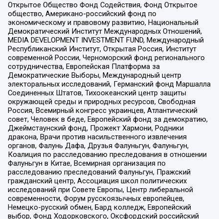
Открытое Общество Фонд Содействия, Фонд Открытое
общество, Американо-российский фонд по
экономическому и правовому развитию, Национальный
Демократический Институт Международных Отношений,
MEDIA DEVELOPMENT INVESTMENT FUND, Международный
Республиканский Институт, Открытая Россия, Институт
современной России, Черноморский фонд регионального
сотрудничества, Европейская Платформа за
Демократические Выборы, Международный центр
электоральных исследований, Германский фонд Маршалла
Соединенных Штатов, Тихоокеанский центр защиты
окружающей среды и природных ресурсов, Свободная
Россия, Всемирный конгресс украинцев, Атлантический
совет, Человек в беде, Европейский фонд за демократию,
Джеймстаунский фонд, Прожект Хармони, Родники
дракона, Врачи против насильственного извлечения
органов, Фалунь Дафа, Друзья Фалуньгун, Фалуньгун,
Коалиция по расследованию преследования в отношении
Фалуньгун в Китае, Всемирная организация по
расследованию преследований Фалуньгун, Пражский
гражданский центр, Ассоциация школ политических
исследований при Совете Европы, Центр либеральной
современности, Форум русскоязычных европейцев,
Немецко-русский обмен, Бард колледж, Европейский
выбор, Фонд Ходорковского, Оксфордский российский