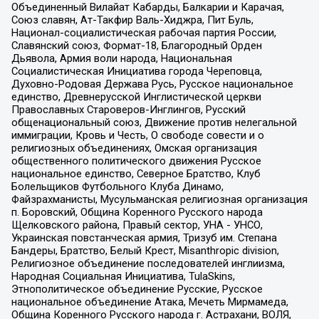
Объединенный Вилайат Кабарды, Балкарии и Карачая,
Союз славян, Ат-Такфир Валь-Хиджра, Пит Буль,
Национал-социалистическая рабочая партия России,
Славянский союз, Формат-18, Благородный Орден
Дьявола, Армия воли народа, Национальная
Социалистическая Инициатива города Череповца,
Духовно-Родовая Держава Русь, Русское национальное
единство, Древнерусской Инглистической церкви
Православных Староверов-Инглингов, Русский
общенациональный союз, Движение против нелегальной
иммиграции, Кровь и Честь, О свободе совести и о
религиозных объединениях, Омская организация
общественного политического движения Русское
национальное единство, Северное Братство, Клуб
Болельщиков Футбольного Клуба Динамо,
Файзрахманисты, Мусульманская религиозная организация
п. Боровский, Община Коренного Русского народа
Щелковского района, Правый сектор, УНА - УНСО,
Украинская повстанческая армия, Тризуб им. Степана
Бандеры, Братство, Белый Крест, Misanthropic division,
Религиозное объединение последователей инглиизма,
Народная Социальная Инициатива, TulaSkins,
Этнополитическое объединение Русские, Русское
национальное объединение Атака, Мечеть Мирмамеда,
Община Коренного Русского народа г. Астрахани, ВОЛЯ,