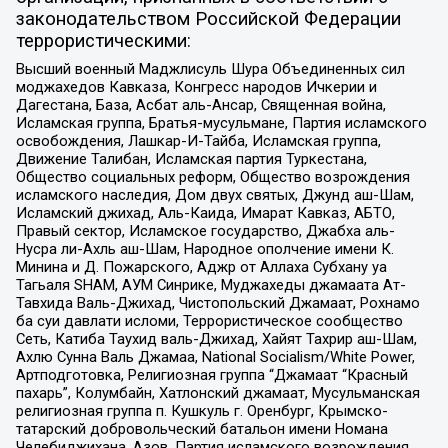
законодательством Российской Федерации
террористическими:
Высший военный Маджлисуль Шура Объединенных сил
моджахедов Кавказа, Конгресс народов Ичкерии и
Дагестана, База, Асбат аль-Ансар, Священная война,
Исламская группа, Братья-мусульмане, Партия исламского
освобождения, Лашкар-И-Тайба, Исламская группа,
Движение Талибан, Исламская партия Туркестана,
Общество социальных реформ, Общество возрождения
исламского наследия, Дом двух святых, Джунд аш-Шам,
Исламский джихад, Аль-Каида, Имарат Кавказ, АБТО,
Правый сектор, Исламское государство, Джабха аль-
Нусра ли-Ахль аш-Шам, Народное ополчение имени К.
Минина и Д. Пожарского, Аджр от Аллаха Субхану уа
Тагьаля SHAM, АУМ Синрике, Муджахеды джамаата Ат-
Тавхида Валь-Джихад, Чистопольский Джамаат, Рохнамо
ба суи давлати исломи, Террористическое сообщество
Сеть, Катиба Таухид валь-Джихад, Хайят Тахрир аш-Шам,
Ахлю Сунна Валь Джамаа, National Socialism/White Power,
Артподготовка, Религиозная группа “Джамаат “Красный
пахарь”, Колумбайн, Хатлонский джамаат, Мусульманская
религиозная группа п. Кушкуль г. Оренбург, Крымско-
татарский добровольческий батальон имени Номана
Челебиджихана, Азов, Партия исламского возрождения