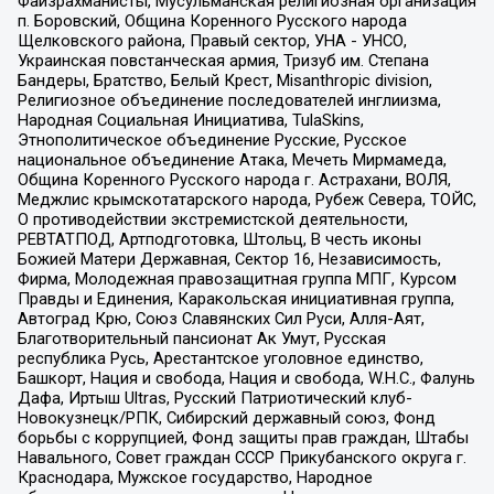
Файзрахманисты, Мусульманская религиозная организация
п. Боровский, Община Коренного Русского народа
Щелковского района, Правый сектор, УНА - УНСО,
Украинская повстанческая армия, Тризуб им. Степана
Бандеры, Братство, Белый Крест, Misanthropic division,
Религиозное объединение последователей инглиизма,
Народная Социальная Инициатива, TulaSkins,
Этнополитическое объединение Русские, Русское
национальное объединение Атака, Мечеть Мирмамеда,
Община Коренного Русского народа г. Астрахани, ВОЛЯ,
Меджлис крымскотатарского народа, Рубеж Севера, ТОЙС,
О противодействии экстремистской деятельности,
РЕВТАТПОД, Артподготовка, Штольц, В честь иконы
Божией Матери Державная, Сектор 16, Независимость,
Фирма, Молодежная правозащитная группа МПГ, Курсом
Правды и Единения, Каракольская инициативная группа,
Автоград Крю, Союз Славянских Сил Руси, Алля-Аят,
Благотворительный пансионат Ак Умут, Русская
республика Русь, Арестантское уголовное единство,
Башкорт, Нация и свобода, Нация и свобода, W.H.С., Фалунь
Дафа, Иртыш Ultras, Русский Патриотический клуб-
Новокузнецк/РПК, Сибирский державный союз, Фонд
борьбы с коррупцией, Фонд защиты прав граждан, Штабы
Навального, Совет граждан СССР Прикубанского округа г.
Краснодара, Мужское государство, Народное