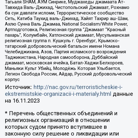
Тагьаля SHAM, АУМ Синрике, Муджахеды джамаата Ат-
Тавхида Валь-Джихад, Чистопольский Джамаат, Рохнамо
ба суи давлати исломи, Террористическое сообщество
Сеть, Катиба Таухид валь-Джихад, Хайят Тахрир аш-Шам,
Ахлю Сунна Валь Джамаа, National Socialism/White Power,
Артподготовка, Религиозная группа “Джамаат “Красный
пахарь”, Колумбайн, Хатлонский джамаат, Мусульманская
религиозная группа п. Кушкуль г. Оренбург, Крымско-
татарский добровольческий батальон имени Номана
Челебиджихана, Азов, Партия исламского возрождения
Таджикистана, Народная самооборона, Дуббайский
джамаат, московская ячейка, Батал-Хаджи Белхороев,
Маньяки Культ Убийц, Молодёжь Которая Улыбается,
Легион Свобода России, Айдар, Русский добровольческий
корпус
Источник:
http://nac.gov.ru/terroristicheskie-i-
ekstremistskie-organizacii-i-materialy.html
данные
на
16.11.2023
* Перечень общественных объединений и
религиозных организаций в отношении
которых судом принято вступившее в
законную силу решение о ликвидации или