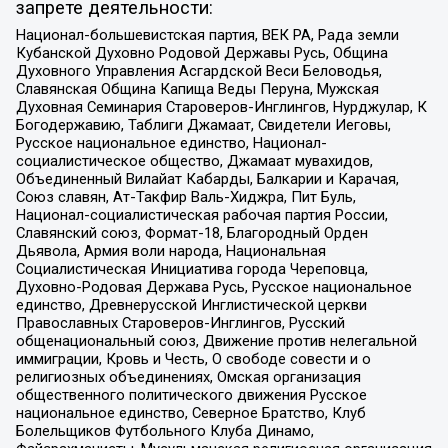
запрете деятельности:
Национал-большевистская партия, ВЕК РА, Рада земли
Кубанской Духовно Родовой Державы Русь, Община
Духовного Управления Асгардской Веси Беловодья,
Славянская Община Капища Веды Перуна, Мужская
Духовная Семинария Староверов-Инглингов, Нурджулар, К
Богодержавию, Таблиги Джамаат, Свидетели Иеговы,
Русское национальное единство, Национал-
социалистическое общество, Джамаат мувахидов,
Объединенный Вилайат Кабарды, Балкарии и Карачая,
Союз славян, Ат-Такфир Валь-Хиджра, Пит Буль,
Национал-социалистическая рабочая партия России,
Славянский союз, Формат-18, Благородный Орден
Дьявола, Армия воли народа, Национальная
Социалистическая Инициатива города Череповца,
Духовно-Родовая Держава Русь, Русское национальное
единство, Древнерусской Инглистической церкви
Православных Староверов-Инглингов, Русский
общенациональный союз, Движение против нелегальной
иммиграции, Кровь и Честь, О свободе совести и о
религиозных объединениях, Омская организация
общественного политического движения Русское
национальное единство, Северное Братство, Клуб
Болельщиков Футбольного Клуба Динамо,