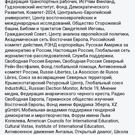
федерация транспортных рабочих, ИстЧам Финланд,
Гудзоновский институт, Фонд Демократического
Развития, Комитет-2024, Центрально-Европейский
университет, Центр восточноевропейских и
международных исследований, Общество Сторожевой
башни, Библии и трактатов Свидетелей Иеговы,
Гражданский Совет, Центр анализа европейской политики,
Академическая сеть Восточная Европа, Российский
комитет действия, РЭНД корпорейшн, Русская Америка за
демократию в России, Настоящая Россия, Глобальная сеть
журналистов-расследователей, Служба поддержки,
Свободная Россия Берлин, Свободная Россия Северный
Рейн-Вестфалия, Фонд глобальной помощи, Антивоенный
комитет России, Russie-Libertes, La Asocicion de Rusos
Libres, Союз за возвращение Северных территорий,
Крымскотатарский Ресурсный Центр, Глобальный союз
IndustriALL, Russian Election Monitor, Article 19, Мнение
медиа, Федерация анархического черного креста, Радио
Свободная Европа, Германское общество изучения
Восточной Европы, Фонд имени Фридриха Эберта, XZ
gGmbH, Мобильная академия поддержки гендерной
демократии и миротворчества, Форум имени Льва
Копелева, American Councils for International Education,
Cultural Vistas, Institute of International Education,
Антивоенное движение Антальи, Открытый диалог, Школа