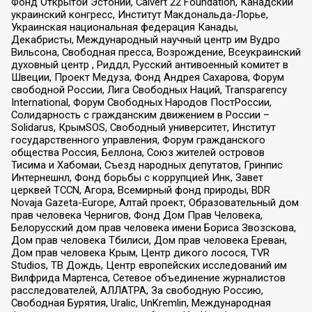
Фонд Открытой Эстонии, Calvert 22 Foundation, Канадский
украинский конгресс, Институт Макдональда-Лорье,
Украинская национальная федерация Канады,
Декабристы, Международный научный центр им Вудро
Вильсона, Свободная пресса, Возрождение, Всеукраинский
духовный центр , Риддл, Русский антивоенный комитет в
Швеции, Проект Медуза, Фонд Андрея Сахарова, Форум
свободной России, Лига Свободных Наций, Transparеncy
International, Форум Свободных Народов ПостРоссии,
Солидарность с гражданским движением в России –
Solidarus, КрымSOS, Свободный университет, Институт
государственного управления, Форум гражданского
общества Россия, Беллона, Союз жителей островов
Тисима и Хабомаи, Съезд народных депутатов, Гринпис
Интернешнл, Фонд борьбы с коррупцией Инк, Завет
церквей TCCN, Агора, Всемирный фонд природы, BDR
Novaja Gazeta-Europe, Алтай проект, Образовательный дом
прав человека Чернигов, Фонд Дом Прав Человека,
Белорусский дом прав человека имени Бориса Звозскова,
Дом прав человека Тбилиси, Дом прав человека Ереван,
Дом прав человека Крым, Центр дикого лосося, TVR
Studios, ТВ Дождь, Центр европейских исследований им
Вилфрида Мартенса, Сетевое объединение журналистов
расследователей, АЛЛАТРА, За свободную Россию,
Свободная Бурятия, Uralic, UnKremlin, Международная