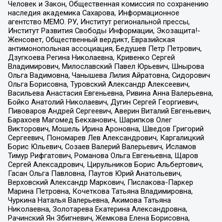
Человек и Закон, Общественная комиссия по сохранению
наследия академика Сахарова, Информационное
агентство МЕМО. РУ, Институт региональной прессы,
Институт Развития Свободы Информации, Экозащита!-
Женсовет, Общественный вердикт, Евразийская
антимонопольная ассоциация, Бедушев Петр Петрович,
Дзугкоева Регина Николаевна, Кривенко Сергей
Владимирович, Милославский Павел Юрьевич, Шнырова
Ольга Вадимовна, Чанышева Лилия Айратовна, Сидорович
Ольга Борисовна, Туровский Александр Алексеевич,
Васильева Анастасия Евгеньевна, Ривина Анна Валерьевна,
Бойко Анатолий Николаевич, Дугин Сергей Георгиевич,
Пивоваров Андрей Сергеевич, Аверин Виталий Евгеньевич,
Барахоев Магомед Бекханович, Шарипков Олег
Викторович, Мошель Ирина Ароновна, Шведов Григорий
Сергеевич, Пономарев Лев Александрович, Каргалицкий
Борис Юльевич, Созаев Валерий Валерьевич, Исламов
Тимур Рифгатович, Романова Ольга Евгеньевна, Щаров
Сергей Алексадрович, Цирульников Борис Альбертович,
Гасан Ольга Павловна, Паутов Юрий Анатольевич,
Верховский Александр Маркович, Пислакова-Паркер
Марина Петровна, Кочеткова Татьяна Владимировна,
Чуркина Наталья Валерьевна, Акимова Татьяна
Николаевна, Золотарева Екатерина Александровна,
Рачинский Ян Збигневич, Жемкова Елена Борисовна,