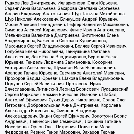
Гудков Лев Дмитриевич, Илларионова Юлия Юрьевна,
Саранг Анна Васильевна, Захарова Светлана Сергеевна,
Аверин Владимир Анатольевич, Щур Татьяна Михайловна,
Щур Николай Алексеевич, Блинушов Андрей Юрьевич,
Мосин Алексей Геннадьевич, Гефтер Валентин Михайлович,
Симонов Алексей Кириллович, Флиге Ирина Анатольевна,
Мельникова Валентина Дмитриевна, Вититинова Елена
Владимировна, Баженова Светлана Куприяновна,
Максимов Сергей Владимирович, Беляев Сергей Иванович,
Голубева Елена Николаевна, Ганнушкина Светлана
Алексеевна, Закс Елена Владимировна, Буртина Елена
Юрьевна, Гендель Людмила Залмановна, Кокорина
Екатерина Алексеевна, Шуманов Илья Вячеславович,
Арапова Галина Юрьевна, Свечников Анатолий Мариевич,
Прохоров Вадим Юрьевич, Шахова Елена Владимировна,
Подузов Сергей Васильевич, Протасова Ирина
Вячеславовна, Литинский Леонид Борисович, Лукашевский
Сергей Маркович, Бахмин Вячеслав Иванович, Шабад
Анатолий Ефимович, Сухих Дарья Николаевна, Орлов Олег
Петрович, Добровольская Анна Дмитриевна, Королева
Александра Евгеньевна, Смирнов Владимир
Александрович, Вицин Сергей Ефимович, Золотухин Борис
Андреевич, Левинсон Лев Семенович, Локшина Татьяна
Иосифовна, Орлов Олег Петрович, Полякова Мара
Федоровна, Резник Генри Маркович, Захаров Герман