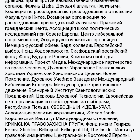
дракона, Врачи против насильственного извлечения
органов, Фалунь Дафа, Друзья Фалуньгун, Фалуньгун,
Коалиция по расследованию преследования в отношении
Фалуньгун в Китае, Всемирная организация по
расследованию преследований Фалуньгун, Пражский
гражданский центр, Ассоциация школ политических
исследований при Совете Европы, Центр либеральной
современности, Форум русскоязычных европейцев,
Немецко-русский обмен, Бард колледж, Европейский
выбор, Фонд Ходорковского, Оксфордский российский
фонд, Фонд Будущее России, Компания свободы
информации, Проект Медиа, Международное партнерство
за права человека, Духовное Управление Евангельских
Христиан Украинской Христианской Церкви, Новое
Поколение, Духовное Учебное Заведение Международный
Библейский Колледж, Международное христианское
движение, Всемирный Институт Саентологических
Предприятий, Церковь Духовной Технологии, Европейская
сеть организаций по наблюдению за выборами,
Республика Польша, СВОБОДНЫЙ ИДЕЛЬ-УРАЛ,
Ассоциация развития журналистики, IStories fonds,
Королевский Институт Международных Отношений,
КРИМСЬКА ПРАВОЗАХИСНА ГРУПА, Фонд имени Генриха
Бёлля, Stichting Bellingcat, Bellingcat Ltd, The Insider, Институт
правовой инициативы Центральной и Восточной Европы,