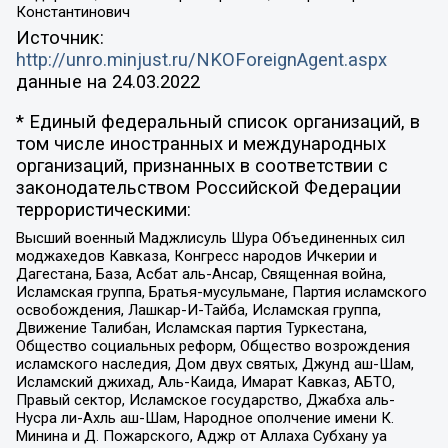
Константинович
Источник:
http://unro.minjust.ru/NKOForeignAgent.aspx
данные на
24.03.2022
* Единый федеральный список организаций, в
том числе иностранных и международных
организаций, признанных в соответствии с
законодательством Российской Федерации
террористическими:
Высший военный Маджлисуль Шура Объединенных сил
моджахедов Кавказа, Конгресс народов Ичкерии и
Дагестана, База, Асбат аль-Ансар, Священная война,
Исламская группа, Братья-мусульмане, Партия исламского
освобождения, Лашкар-И-Тайба, Исламская группа,
Движение Талибан, Исламская партия Туркестана,
Общество социальных реформ, Общество возрождения
исламского наследия, Дом двух святых, Джунд аш-Шам,
Исламский джихад, Аль-Каида, Имарат Кавказ, АБТО,
Правый сектор, Исламское государство, Джабха аль-
Нусра ли-Ахль аш-Шам, Народное ополчение имени К.
Минина и Д. Пожарского, Аджр от Аллаха Субхану уа