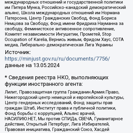
международных отношений и государственной политики
им Питера Мунка, Российско-канадский демократический
альянс, Школа международных отношений им Нормана
Патерсона, Центр Гражданских Свобод, Фонд Бориса
Немцова за Свободу, Фонд имени Фридриха Науманна за
свободу, Феминистское антивоенное сопротивление,
Комитет независимости Ингушетии, Прометей, Stop
Occupation of Karelia, Вернись живым, Фридом Хаус, СОТА
медиа, Либерально-демократическая Лига Украины
Источник:
https://minjust.gov.ru/ru/documents/7756/
данные на
13.05.2024
* Сведения реестра НКО, выполняющих
функции иностранного агента:
Лилит, Правозащитная группа Гражданин.Армия.Право,
Нижегородский центр немецкой и европейской культуры,
Центр гендерных исследований, Фонд защиты прав
граждан Штаб, Институт права и публичной политики,
Фонд борьбы с коррупцией, Альянс врачей,
НАСИЛИЮ.НЕТ, Мы против СПИДа, СВЕЧА, Гуманитарное
действие, Открытый Петербург, Лига Избирателей,
Правовая инициатива, Гражданский Союз, Хасдей