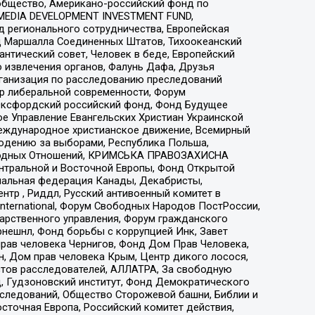
общество, Американо-российский фонд по
 MEDIA DEVELOPMENT INVESTMENT FUND,
 регионального сотрудничества, Европейская
 Маршалла Соединенных Штатов, Тихоокеанский
нтический совет, Человек в беде, Европейский
 извлечения органов, Фалунь Дафа, Друзья
рганизация по расследованию преследований
тр либеральной современности, Форум
 Оксфордский российский фонд, Фонд Будущее
е Управление Евангельских Христиан Украинской
еждународное христианское движение, Всемирный
людению за выборами, Республика Польша,
народных Отношений, КРИМСЬКА ПРАВОЗАХИСНА
ы Центральной и Восточной Европы, Фонд Открытой
иональная федерация Канады, Декабристы,
тр , Риддл, Русский антивоенный комитет в
nternational, Форум Свободных Народов ПостРоссии,
дарственного управления, Форум гражданского
рнешнл, Фонд борьбы с коррупцией Инк, Завет
прав человека Чернигов, Фонд Дом Прав Человека,
н, Дом прав человека Крым, Центр дикого лосося,
стов расследователей, АЛЛАТРА, За свободную
д, Гудзоновский институт, Фонд Демократического
сследований, Общество Сторожевой башни, Библии и
сточная Европа, Российский комитет действия,