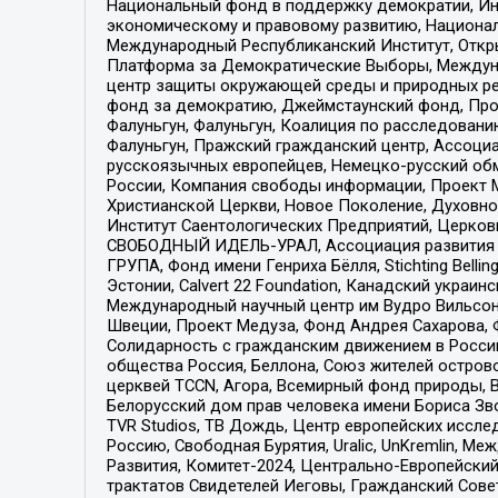
Национальный фонд в поддержку демократии, Ин
экономическому и правовому развитию, Национ
Международный Республиканский Институт, Откры
Платформа за Демократические Выборы, Междуна
центр защиты окружающей среды и природных ресу
фонд за демократию, Джеймстаунский фонд, Прож
Фалуньгун, Фалуньгун, Коалиция по расследован
Фалуньгун, Пражский гражданский центр, Ассоци
русскоязычных европейцев, Немецко-русский об
России, Компания свободы информации, Проект М
Христианской Церкви, Новое Поколение, Духовн
Институт Саентологических Предприятий, Церков
СВОБОДНЫЙ ИДЕЛЬ-УРАЛ, Ассоциация развития ж
ГРУПА, Фонд имени Генриха Бёлля, Stichting Bellin
Эстонии, Calvert 22 Foundation, Канадский укра
Международный научный центр им Вудро Вильсона
Швеции, Проект Медуза, Фонд Андрея Сахарова, Ф
Солидарность с гражданским движением в России 
общества Россия, Беллона, Союз жителей острово
церквей TCCN, Агора, Всемирный фонд природы, B
Белорусский дом прав человека имени Бориса Зво
TVR Studios, ТВ Дождь, Центр европейских иссл
Россию, Свободная Бурятия, Uralic, UnKremlin, 
Развития, Комитет-2024, Центрально-Европейски
трактатов Свидетелей Иеговы, Гражданский Совет