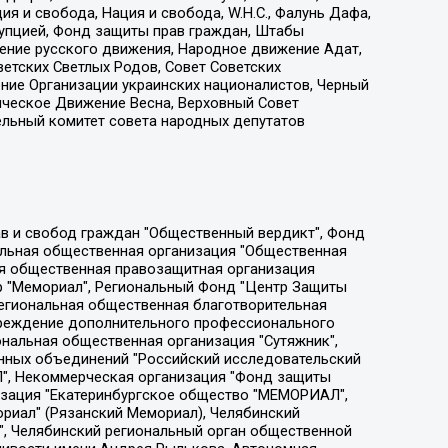
я и свобода, Нация и свобода, W.H.С., Фалунь Дафа,
рупцией, Фонд защиты прав граждан, Штабы
ение русского движения, Народное движение Адат,
етских Светлых Родов, Совет Советских
ение Организации украинских националистов, Черный
ическое Движение Весна, Верховный Совет
ельный комитет совета народных депутатов
ции социально-правовых программ "Лилит", Дальневосточное общественное движение "Маяк", Санкт-Петербургская ЛГБТ-инициативная группа "Выход", Инициативная группа ЛГБТ+ "Реверс", Алексеев Андрей Викторович, Бекбулатова Таисия Львовна, Беляев Иван Михайлович, Владыкина Елена Сергеевна, Гельман Марат Александрович, Никульшина Вероника Юрьевна, Толоконникова Надежда Андреевна, Шендерович Виктор Анатольевич, Общество с ограниченной ответственностью "Данное сообщение", Общество с ограниченной ответственностью Издательский дом "Новая глава", Айнбиндер Александра Александровна, Московский комьюнити-центр для ЛГБТ+инициатив, Благотворительный фонд развития филантропии, Deutsche Welle (Германия, Kurt-Schumacher-Strasse 3, 53113 Bonn), Борзунова Мария Михайловна, Воробьев Виктор Викторович, Голубева Анна Львовна, Константинова Алла Михайловна, Малкова Ирина Владимировна, Мурадов Мурад Абдулгалимович, Осетинская Елизавета Николаевна, Понасенков Евгений Николаевич, Ганапольский Матвей Юрьевич, Киселев Евгений Алексеевич, Борухович Ирина Григорьевна, Дремин Иван Тимофеевич, Дубровский Дмитрий Викторович, Красноярская региональная общественная организация поддержки и развития альтернативных образовательных технологий и межкультурных коммуникаций "ИНТЕРРА", Маяковская Екатерина Алексеевна, Фейгин Марк Захарович, Филимонов Андрей Викторович, Дзугкоева Регина Николаевна, Доброхотов Роман Александрович, Дудь Юрий Александрович, Елкин Сергей Владимирович, Кругликов Кирилл Игоревич, Сабунаева Мария Леонидовна, Семенов Алексей Владимирович, Шаинян Карен Багратович, Шульман Екатерина Михайловна, Асафьев Артур Валерьевич, Вахштайн Виктор Семенович, Венедиктов Алексей Алексеевич, Лушникова Екатерина Евгеньевна, Волков Леонид Михайлович, Невзоров Александр Глебович, Пархоменко Сергей Борисович, Сироткин Ярослав Николаевич, Кара-Мурза Владимир Владимирович, Баранова Наталья Владимировна, Гозман Леонид Яковлевич, Кагарлицкий Борис Юльевич, Климарев Михаил Валерьевич, Милов Владимир Станиславович, Автономная некоммерческая организация Краснодарский центр современного искусства "Типография", Моргенштерн Алишер Тагирович, Соболь Любовь Эдуардовна, Общество с ограниченной ответственностью "ЛИЗА НОРМ", Каспаров Гарри Кимович, Ходорковский Михаил Борисович, Общество с ограниченной ответственностью "Апрельские тезисы", Данилович Ирина Брониславовна, Кашин Олег Владимирович, Петров Николай Владимирович, Пивоваров Алексей Владимирович, Соколов Михаил Владимирович, Цветкова Юлия Владимировна, Чичваркин Евгений Александрович, Комитет против пыток/Команда против пыток, Общество с ограниченной ответственностью "Первый научный", Общество с ограниченной ответственностью "Вертолет и ко", Белоцерковская Вероника Борисовна, Кац Максим Евгеньевич, Лазарева Татьяна Юрьевна, Шаведдинов Руслан Табризович, Яшин Илья Валерьевич, Общество с ограниченной ответственностью "Иноагент ААВ", Алешковский Дмитрий Петрович, Альбац Евгения Марковна, Быков Дмитрий Львович, Галямина Юлия Евгеньевна, Лойко Сергей Леонидович, Мартынов Кирилл Константинович, Медведев Сергей Александрович, Крашенинников Федор Геннадиевич, Гордеева Катерина Вл