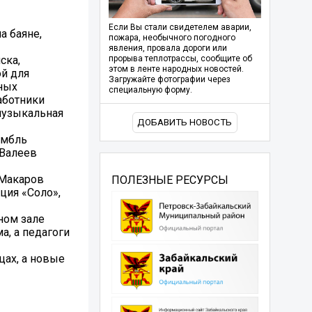
Если Вы стали свидетелем аварии,
а баяне,
пожара, необычного погодного
явления, провала дороги или
ска,
прорыва теплотрассы, сообщите об
этом в ленте народных новостей.
ой для
Загружайте фотографии через
ных
специальную форму.
аботники
музыкальная
ДОБАВИТЬ НОВОСТЬ
амбль
 Валеев
 Макаров
ПОЛЕЗНЫЕ РЕСУРСЫ
ция «Соло»,
ном зале
а, а педагоги
цах, а новые