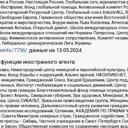
ю в России, Настоящая Россия, Глобальная сеть журналистов
естфалия, Фонд глобальной помощи, Антивоенный комитет России,
татарский Ресурсный Центр, Глобальный союз IndustriALL, Russi
 Свободная Европа, Германское общество изучения Восточной 
и и миротворчества, Форум имени Льва Копелева, American Counci
ое движение Антальи, Открытый диалог, Школа международных отн
Школа международных отношений им Нормана Патерсона, Центр
ду, Феминистское антивоенное сопротивление, Комитет независ
а, Либерально-демократическая Лига Украины
uments/7756/
данные на
13.05.2024
функции иностранного агента:
раво, Нижегородский центр немецкой и европейской культуры,
тики, Фонд борьбы с коррупцией, Альянс врачей, НАСИЛИЮ.НЕТ,
я инициатива, Гражданский Союз, Хасдей Ерушалаим, Центр по
юченных, Институт глобализации и социальных движений, Цент
ты прав граждан, Благотворительный фонд помощи осужденным
а, Проект Апрель, Самарская губерния, Эра здоровья, Мемориал
ера, Центр СИБАЛЬТ, Уральская правозащитная группа, Женщины
по правам человека, Дальневосточный центр развития гражданс
ологических исследований, Сутяжник, АКАДЕМИЯ ПО ПРАВАМ Ч
е Совета Министров северных стран, Гражданское содействие,
я прессы - Сибирь, Частное учреждение в Санкт-Петербурге С
 и Закон, Общественная комиссия по сохранению наследия ак