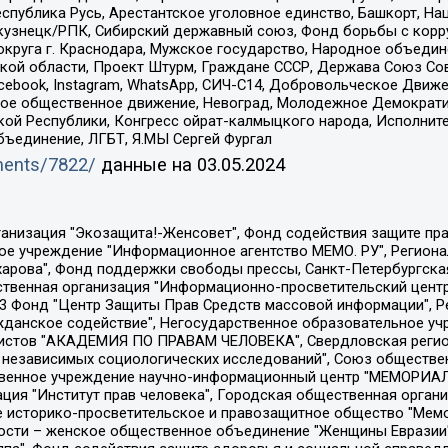
спублика Русь, Арестантское уголовное единство, Башкорт, Наци
окузнецк/РПК, Сибирский державный союз, Фонд борьбы с кор
округа г. Краснодара, Мужское государство, Народное объедин
ой области, Проект Штурм, Граждане СССР, Держава Союз Сов
Facebook, Instagram, WhatsApp, СИЧ-С14, Добровольческое Движ
ское общественное движение, Невоград, Молодежное Демократ
ой Республики, Конгресс ойрат-калмыцкого народа, Исполнит
бъединение, ЛГБТ, Я.МЫ Сергей Фургал
uments/7822/
данные на
03.05.2024
Общество с ограниченной ответственностью "Радио Свободная Европа/Радио Свобода", Чешское информационное агентство "MEDIUM-ORIENT", Красноярская региональная общественная организация "Мы против СПИДа", Камалягин Денис Николаевич, Маркелов Сергей Евгеньевич, Пономарев Лев Александрович, Савицкая Людмила Алексеевна, Автономная некоммерческая организация "Центр по работе с проблемой насилия "НАСИЛИЮ.НЕТ", Межрегиональный профессиональный союз работников здравоохранения "Альянс врачей", Юридическое лицо, зарегистрированное в Латвийской Республике, SIA "Medusa Project" (регистрационный номер 40103797863, дата регистрации 10.06.2014), Некоммерческая организация "Фонд по борьбе с коррупцией", Автономная некоммерческая организация "Институт права и публичной политики", Баданин Роман Сергеевич, Гликин Максим Александрович, Железнова Мария Михайловна, Лукьянова Юлия Сергеевна, Маетная Елизавета Витальевна, Маняхин Петр Борисович, Чуракова Ольга Владимировна, Ярош Юлия Петровна, Юридическое лицо "The Insider SIA", зарегистрированное в Риге, Латвийская Республика (дата регистрации 26.06.2015), являющееся администратором доменного имени интернет-издания "The Insider SIA", https://theins.ru, Постернак Алексей Евгеньевич, Рубин Михаил Аркадьевич, Анин Роман Александрович, Юридическое лицо Istories fonds, зарегистрированное в Латвийской Республике (регистрационный номер 50008295751, дата регистрации 24.02.2020), Великовский Дмитрий Александрович, Долинина Ирина Николаевна, Мароховская Алеся Алексеевна, Шлейнов Роман Юрьевич, Шмагун Олеся Валентиновна, Общество с ограниченной ответственностью "Альтаир 2021", Общество с ограниченной ответственностью "Вега 2021", Общество с ограниченной ответственностью "Главный редактор 2021", Общество с ограниченной ответственностью "Ромашки монолит", Важенков Артем Валерьевич, Ивановская областная общественная организация "Центр гендерных исследований", Гурман Юрий Альбертович, Медиапроект "ОВД-Инфо", Егоров Владимир Владимирович, Жилинский Владимир Александрович, Общество с ограниченной ответственностью "ЗП", Иванова София Юрьевна, Карезина Инна Павловна, Кильтау Екатерина Викторовна, Петров Алексей Викторович, Пискунов Сергей Евгеньевич, Смирнов Сергей Сергеевич, Тихонов Михаил Сергеевич, Общество с ограниченной ответственностью "ЖУРНАЛИСТ-ИНОСТРАННЫЙ АГЕНТ", Арапова Галина Юрьевна, Вольтская Татьяна Анатольевна, Американская компания "Mason G.E.S. Anonymous Foundation" (США), являющаяся владельцем интернет-издания https://mnews.world/, Компания "Stichting Bellingcat", зарегистрированная в Нидерландах (дата регистрации 11.07.2018), Захаров Андрей Вячеславович, Клепиковская Екатерина Дмитриевна, Общество с ограниченной ответственностью "МЕМО", Перл Роман Александрович, Симонов Евгений Алексеевич, Соловьева Елена Анатольевна, Сотников Даниил Владимирович, Сурначева Елизавета Дмитриевна, Автономная некоммерческая организация по защите прав человека и информированию населения "Якутия – Наше Мнение", Общество с ограниченной ответственностью "Москоу диджитал медиа", с 26.01.2023 Общество с ограниченной ответственностью "Чайка Белые сады", Ветошкина Валерия Валерьевна, Заговора Максим Александрович, Межрегиональное общественное движение "Российская ЛГБТ - сеть", Оленичев Максим Владимирович, Павлов Иван Юрьевич, Скворцова Елена Сергеевна, Общество с ограниченной ответственностью "Как бы инагент", Кочетков Игорь Викторович, Общество с ограниченной ответственностью "Честные выборы", Еланчик Олег Александрович, Общество с ограниченной ответственностью "Нобелевский призыв", Гималова Регина Эмилевна, Григорьев Андрей Валерьевич, Григорьева Алина Александровна, Ассоциация по содействию защите прав призывников, альтернативнослужащих и военнослужащих "Правозащитная группа "Гражданин.Армия.Право", Хисамова Регина Фаритовна, Автономная некоммерческая организация по реализа