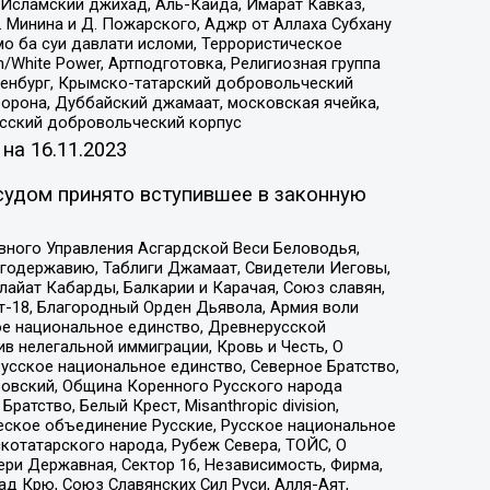
Исламский джихад, Аль-Каида, Имарат Кавказ,
 Минина и Д. Пожарского, Аджр от Аллаха Субхану
о ба суи давлати исломи, Террористическое
/White Power, Артподготовка, Религиозная группа
Оренбург, Крымско-татарский добровольческий
орона, Дуббайский джамаат, московская ячейка,
усский добровольческий корпус
 на
16.11.2023
судом принято вступившее в законную
вного Управления Асгардской Веси Беловодья,
годержавию, Таблиги Джамаат, Свидетели Иеговы,
айат Кабарды, Балкарии и Карачая, Союз славян,
т-18, Благородный Орден Дьявола, Армия воли
ое национальное единство, Древнерусской
 нелегальной иммиграции, Кровь и Честь, О
усское национальное единство, Северное Братство,
ровский, Община Коренного Русского народа
атство, Белый Крест, Misanthropic division,
еское объединение Русские, Русское национальное
котатарского народа, Рубеж Севера, ТОЙС, О
ри Державная, Сектор 16, Независимость, Фирма,
д Крю, Союз Славянских Сил Руси, Алля-Аят,