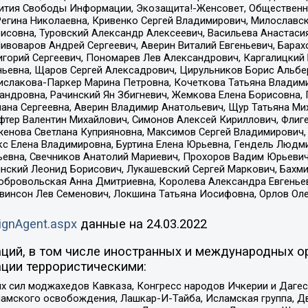
звития Свободы Информации, Экозащита!-Женсовет, Общественн
Регина Николаевна, Кривенко Сергей Владимирович, Милославс
совна, Туровский Александр Алексеевич, Васильева Анастасия
Пивоваров Андрей Сергеевич, Аверин Виталий Евгеньевич, Бара
горий Сергеевич, Пономарев Лев Александрович, Каргалицкий 
ньевна, Щаров Сергей Алексадрович, Цирульников Борис Альбер
ислакова-Паркер Марина Петровна, Кочеткова Татьяна Владими
сандровна, Рачинский Ян Збигневич, Жемкова Елена Борисовна,
лана Сергеевна, Аверин Владимир Анатольевич, Щур Татьяна М
фтер Валентин Михайлович, Симонов Алексей Кириллович, Флиг
женова Светлана Куприяновна, Максимов Сергей Владимирович, 
кс Елена Владимировна, Буртина Елена Юрьевна, Гендель Людм
евна, Свечников Анатолий Мариевич, Прохоров Вадим Юрьевич
инский Леонид Борисович, Лукашевский Сергей Маркович, Бахм
Добровольская Анна Дмитриевна, Королева Александра Евгенье
евинсон Лев Семенович, Локшина Татьяна Иосифовна, Орлов Ол
ignAgent.aspx
данные на
24.03.2022
ций, в том числе иностранных и международных ор
ции террористическими:
ил моджахедов Кавказа, Конгресс народов Ичкерии и Дагеста
ламского освобождения, Лашкар-И-Тайба, Исламская группа, Дв