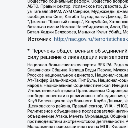
Общество социальных реформ, Общество возрожд
АБТО, Правый сектор, Исламское государство, Д
уа Тагьаля SHAM, АУМ Синрике, Муджахеды джама
сообщество Сеть, Катиба Таухид валь-Джихад, Хай
“Джамаат “Красный пахарь”, Колумбайн, Хатлонск
батальон имени Номана Челебиджихана, Азов, Па
Батал-Хаджи Белхороев, Маньяки Культ Убийц, М
Источник:
http://nac.gov.ru/terroristichesk
* Перечень общественных объединений 
силу решение о ликвидации или запрете
Национал-большевистская партия, ВЕК РА, Рада 
Славянская Община Капища Веды Перуна, Мужская
Русское национальное единство, Национал-социа
Ат-Такфир Валь-Хиджра, Пит Буль, Национал-соц
народа, Национальная Социалистическая Инициат
Инглистической церкви Православных Староверов
свободе совести и о религиозных объединениях,
Клуб Болельщиков Футбольного Клуба Динамо, Фа
Щелковского района, Правый сектор, УНА - УНСО, У
Религиозное объединение последователей инглии
объединение Атака, Мечеть Мирмамеда, Община К
противодействии экстремистской деятельности, 
Молодежная правозащитная группа МПГ, Курсом П