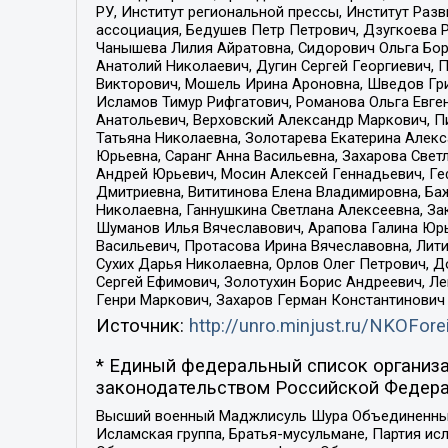
РУ, Институт региональной прессы, Институт Ра
ассоциация, Бедушев Петр Петрович, Дзугкоева 
Чанышева Лилия Айратовна, Сидорович Ольга Бори
Анатолий Николаевич, Дугин Сергей Георгиевич, 
Викторович, Мошель Ирина Ароновна, Шведов Гри
Исламов Тимур Рифгатович, Романова Ольга Евге
Анатольевич, Верховский Александр Маркович, П
Татьяна Николаевна, Золотарева Екатерина Алек
Юрьевна, Саранг Анна Васильевна, Захарова Свет
Андрей Юрьевич, Мосин Алексей Геннадьевич, Ге
Дмитриевна, Вититинова Елена Владимировна, Ба
Николаевна, Ганнушкина Светлана Алексеевна, За
Шуманов Илья Вячеславович, Арапова Галина Юрь
Васильевич, Протасова Ирина Вячеславовна, Лит
Сухих Дарья Николаевна, Орлов Олег Петрович, 
Сергей Ефимович, Золотухин Борис Андреевич, Л
Генри Маркович, Захаров Герман Константинович
Источник:
http://unro.minjust.ru/NKOFore
* Единый федеральный список организа
законодательством Российской Федера
Высший военный Маджлисуль Шура Объединенных с
Исламская группа, Братья-мусульмане, Партия ис