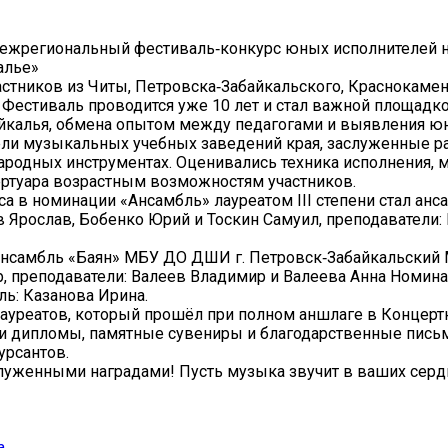
 межрегиональный фестиваль‑конкурс юных исполнителей н
алье»
стников из Читы, Петровска‑Забайкальского, Краснокамен
. Фестиваль проводится уже 10 лет и стал важной площадк
йкалья, обмена опытом между педагогами и выявления ю
ли музыкальных учебных заведений края, заслуженные р
ародных инструментах. Оценивались техника исполнения, 
пертуара возрастным возможностям участников.
 в номинации «Ансамбль» лауреатом III степени стал анс
Ярослав, Бобенко Юрий и Тоскин Самуил, преподаватели:
 ансамбль «Баян» МБУ ДО ДШИ г. Петровск‑Забайкальский
р, преподаватели: Валеев Владимир и Валеева Анна Номина
ль: Казанова Ирина.
лауреатов, который прошёл при полном аншлаге в Концерт
ли дипломы, памятные сувениры и благодарственные письм
урсантов.
служенными наградами! Пусть музыка звучит в ваших серд
а