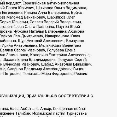
ый вердикт, Евразийская антимонопольная
кий Павел Юрьевич, Шнырова Ольга Вадимовна,
 Евгеньевна, Ривина Анна Валерьевна, Бойко
хоев Магомед Бекханович, Шарипков Олег
Борис Юльевич, Созаев Валерий Валерьевич,
тович, Гасан Ольга Павловна, Паутов Юрий
ровна, Чуркина Наталья Валерьевна, Акимова
 Гудков Лев Дмитриевич, Илларионова Юлия
ихайловна, Щур Николай Алексеевич, Блинушов
е Ирина Анатольевна, Мельникова Валентина
Беляев Сергей Иванович, Голубева Елена
ила Залмановна, Кокорина Екатерина Алексеевна,
, Шахова Елена Владимировна, Подузов Сергей
ин Вячеслав Иванович, Шабад Анатолий Ефимович,
вна, Смирнов Владимир Александрович, Вицин
ег Петрович, Полякова Мара Федоровна, Резник
ганизаций, признанных в соответствии с
на, База, Асбат аль-Ансар, Священная война,
ижение Талибан, Исламская партия Туркестана,