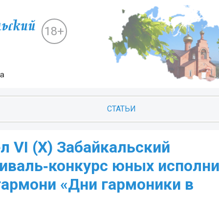
18+
СТАТЬИ
л VI (X) Забайкальский
иваль‑конкурс юных исполни
 гармони «Дни гармоники в