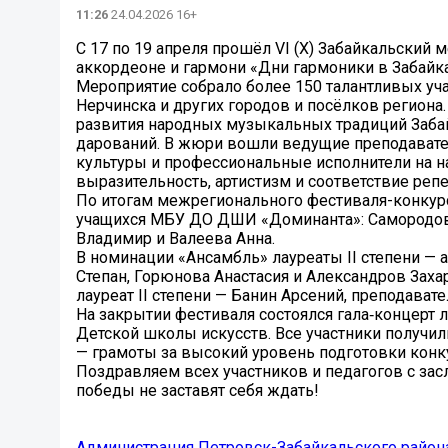
11:26
24.04.2026 16+
С 17 по 19 апреля прошёл VI (X) Забайкальский
аккордеоне и гармони «Дни гармоники в Забайк
Мероприятие собрало более 150 талантливых уча
Нерчинска и других городов и посёлков региона
развития народных музыкальных традиций Заба
дарований. В жюри вошли ведущие преподавате
культуры и профессиональные исполнители на н
выразительность, артистизм и соответствие ре
По итогам межрегионального фестиваля-конкурса
учащихся МБУ ДО ДШИ «Доминанта»: Самородов 
Владимир и Валеева Анна.
В номинации «Ансамбль» лауреаты II степени —
Степан, Горюнова Анастасия и Александров Заха
лауреат II степени — Банин Арсений, преподавате
На закрытии фестиваля состоялся гала‑концерт 
Детской школы искусств. Все участники получи
— грамоты за высокий уровень подготовки конк
Поздравляем всех участников и педагогов с за
победы не заставят себя ждать!
Администрация Петровск-Забайкальского район