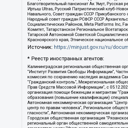
Благотворительный пансионат Ак Умут, Русская ре
Иртыш Ultras, Русский Патриотический клуб-Нов
Навального, Совет граждан СССР Прикубанского 
Народный совет граждан РСФСР СССР Архангельск
Социалистических Районов, Meta Platforms Inc, 
Комитет, Татарстанское Региональное Всетатар
Татарской Автономной Советской Социалистическ
Красноярского края, Этническое национальное о
Источник:
https://minjust.gov.ru/ru/doc
* Реестр иностранных агентов:
Калининградская региональная общественная организация "Экозащита!-Женсовет", Фонд содействия защите прав и свобод граждан "Общественный вердикт", Фонд "Институт Развития Свободы Информации", Частное учреждение "Информационное агентство МЕМО. РУ", Региональная общественная организация "Общественная комиссия по сохранению наследия академика Сахарова", Фонд поддержки свободы прессы, Санкт-Петербургская общественная правозащитная организация "Гражданский контроль", Межрегиональная общественная организация "Информационно-просветительский центр "Мемориал", Региональный Фонд "Центр Защиты Прав Средств Массовой Информации", с 05.12.2023 Фонд "Центр Защиты Прав Средств массовой информации", Региональная общественная благотворительная организация помощи беженцам и мигрантам "Гражданское содействие", Негосударственное образовательное учреждение дополнительного профессионального образования (повышение квалификации) специалистов "АКАДЕМИЯ ПО ПРАВАМ ЧЕЛОВЕКА", Свердловская региональная общественная организация "Сутяжник", Автономная некоммерческая организация "Центр независимых социологических исследований", Союз общественных объединений "Российский исследовательский центр по правам человека", Региональное общественное учреждение научно-информационный центр "МЕМОРИАЛ", Некоммерческая организация "Фонд защиты гласности", Автономная некоммерческая организация "Институт прав человека", Городская общественная организация "Екатеринбургское общество "МЕМОРИАЛ", Городская общественная организация "Рязанское историко-просветительское и правозащитное общество "Мемориал" (Рязанский Мемориал), Челябинский региональный орган общественной самодеятельности – женское общественное объединение "Женщины Евразии", Челябинский региональный орган общественной самодеятельности "Уральская правозащитная группа", Фонд содействия защите здоровья и социальной справедливости имени Андрея Рылькова, Автономная Некоммерческая Организация "Аналитический Центр Юрия Левады", Автономная некоммерческая организация социальной поддержки населения "Проект Апрель", Региональная общественная организация помощи женщинам и детям, находящимся в кризисной ситуации "Информационно-методический центр "Анна", Фонд содействия развитию массовых коммуникаций и правовому просвещению "Так-так-Так", Фонд содействия устойчивому развитию "Серебряная тайга", Свердловский региональный общественный фонд социальных проектов "Новое время", "Idel.Реалии", Кавказ.Реалии, Крым.Реалии, Телеканал Настоящее Время, Татаро-башкирская служба Радио Свобода (Azatliq Radiosi), Радио Свободная Европа/Радио Свобода (PCE/PC), "Сибирь.Реалии", "Фактограф", Благотворительный фонд помощи осужденным и их семьям, Автономная некоммерческая организация "Институт глобализации и социальных движений", Фонд "В защиту прав заключенных", Частное учреждение "Центр поддержки и содействия развитию средств массовой информации", Пензенский региональный общественный благотворительный фонд "Гражданский союз", "Север.Реалии", Некоммерческая организация Фонд "Правовая инициатива", 