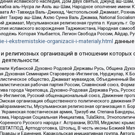
ения исламского наследия, Дом двух святых, Джунд аш-Шам, 
жабха аль-Нусра ли-Ахль аш-Шам, Народное ополчение имени К.
ата Ат-Тавхида Валь-Джихад, Чистопольский Джамаат, Рохнам
ят Тахрир аш-Шам, Ахлю Сунна Валь Джамаа, National Socialism
ий джамаат, Мусульманская религиозная группа п. Кушкуль г. 
ртия исламского возрождения Таджикистана, Народная самооб
олодёжь Которая Улыбается, Легион Свобода России, Айдар, Р
ie-i-ekstremistskie-organizacii-i-materialy.html
данные
и религиозных организаций в отношении которых 
 деятельности:
земли Кубанской Духовно Родовой Державы Русь, Община Духо
 Духовная Семинария Староверов-Инглингов, Нурджулар, К Бо
листическое общество, Джамаат мувахидов, Объединенный Вил
иалистическая рабочая партия России, Славянский союз, Форма
ива города Череповца, Духовно-Родовая Держава Русь, Русск
-Инглингов, Русский общенациональный союз, Движение против
 Омская организация общественного политического движения Р
йзрахманисты, Мусульманская религиозная организация п. Бо
краинская повстанческая армия, Тризуб им. Степана Бандеры, Бр
зма, Народная Социальная Инициатива, TulaSkins, Этнополитич
оренного Русского народа г. Астрахани, ВОЛЯ, Меджлис крымс
РЕВТАТПОД, Артподготовка, Штольц, В честь иконы Божией Мате
равды и Единения, Каракольская инициативная группа, Автогра