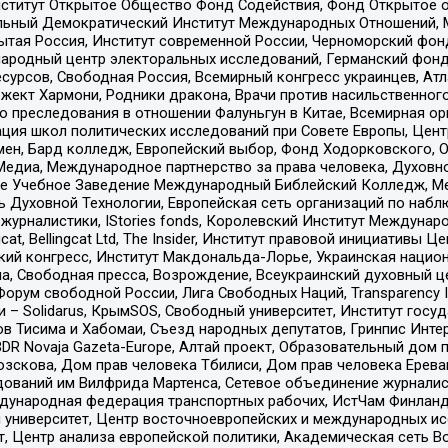
ститут Открытое Общество Фонд Содействия, Фонд Открытое 
альный Демократический Институт Международных Отношений,
тая Россия, Институт современной России, Черноморский фонд
родный центр электоральных исследований, Германский фонд
рсов, Свободная Россия, Всемирный конгресс украинцев, Атла
ект Хармони, Родники дракона, Врачи против насильственного
ию преследования в отношении Фалуньгун в Китае, Всемирная о
ация школ политических исследований при Совете Европы, Цен
мен, Бард колледж, Европейский выбор, Фонд Ходорковского,
едиа, Международное партнерство за права человека, Духовно
ое Учебное Заведение Международный Библейский Колледж, М
ь Духовной Технологии, Европейская сеть организаций по наб
урналистики, IStories fonds, Королевский Институт Между
gcat, Bellingcat Ltd, The Insider, Институт правовой инициатив
инский конгресс, Институт Макдональда-Лорье, Украинская нац
, Свободная пресса, Возрождение, Всеукраинский духовный цен
орум свободной России, Лига Свободных Наций, Transparеncy I
– Solidarus, КрымSOS, Свободный университет, Институт госу
в Тисима и Хабомаи, Съезд народных депутатов, Гринпис Инте
DR Novaja Gazeta-Europe, Алтай проект, Образовательный дом 
зскова, Дом прав человека Тбилиси, Дом прав человека Ерева
едований им Вилфрида Мартенса, Сетевое объединение журнали
Международная федерация транспортных рабочих, ИстЧам Финлан
й университет, Центр восточноевропейских и международных и
, Центр анализа европейской политики, Академическая сеть Во