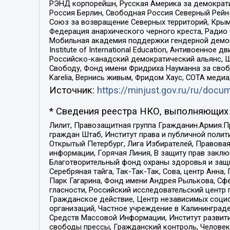
РЭНД корпорейшн, Русская Америка за демократи
Россия Берлин, Свободная Россия Северный Рейн-В
Союз за возвращение Северных территорий, Крымско
Федерация анархического черного креста, Радио
Мобильная академия поддержки гендерной демократи
Institute of International Education, Антивоенн
Российско-канадский демократический альянс, 
Свободу, Фонд имени Фридриха Науманна за свобо
Karelia, Вернись живым, Фридом Хаус, СОТА меди
Источник:
https://minjust.gov.ru/ru/doc
* Сведения реестра НКО, выполняющих 
Лилит, Правозащитная группа Гражданин.Армия.П
граждан Штаб, Институт права и публичной поли
Открытый Петербург, Лига Избирателей, Правова
информации, Горячая Линия, В защиту прав закл
Благотворительный фонд охраны здоровья и защи
Серебряная тайга, Так-Так-Так, Сова, центр Анн
Парк Гагарина, Фонд имени Андрея Рылькова, Сф
гласности, Российский исследовательский центр 
Гражданское действие, Центр независимых соци
организаций, Частное учреждение в Калининград
Средств Массовой Информации, Институт развити
свободы прессы, Гражданский контроль, Человек