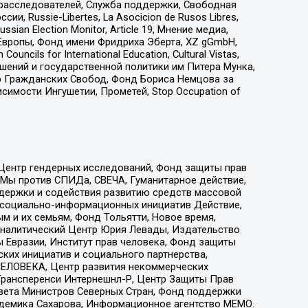
-расследователей, Служба поддержки, Свободная
 Russie-Libertes, La Asocicion de Rusos Libres,
an Election Monitor, Article 19, Мнение медиа,
Европы, Фонд имени Фридриха Эберта, XZ gGmbH,
ls for International Education, Cultural Vistas,
ошений и государственной политики им Питера Мунка,
 Гражданских Свобод, Фонд Бориса Немцова за
имости Ингушетии, Прометей, Stop Occupation of
 Центр гендерных исследований, Фонд защиты прав
 Мы против СПИДа, СВЕЧА, Гуманитарное действие,
ддержки и содействия развитию средств массовой
р социально-информационных инициатив Действие,
 и их семьям, Фонд Тольятти, Новое время,
, Аналитический Центр Юрия Левады, Издательство
 Евразии, Институт прав человека, Фонд защиты
ких инициатив и социального партнерства,
ЕЛОВЕКА, Центр развития некоммерческих
 Трансперенси Интернешнл-Р, Центр Защиты Прав
овета Министров Северных Стран, Фонд поддержки
адемика Сахарова, Информационное агентство МЕМО.