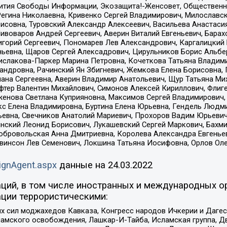
звития Свободы Информации, Экозащита!-Женсовет, Общественн
Регина Николаевна, Кривенко Сергей Владимирович, Милославс
совна, Туровский Александр Алексеевич, Васильева Анастасия
Пивоваров Андрей Сергеевич, Аверин Виталий Евгеньевич, Бара
горий Сергеевич, Пономарев Лев Александрович, Каргалицкий 
ньевна, Щаров Сергей Алексадрович, Цирульников Борис Альбер
ислакова-Паркер Марина Петровна, Кочеткова Татьяна Владими
сандровна, Рачинский Ян Збигневич, Жемкова Елена Борисовна,
лана Сергеевна, Аверин Владимир Анатольевич, Щур Татьяна М
фтер Валентин Михайлович, Симонов Алексей Кириллович, Флиг
женова Светлана Куприяновна, Максимов Сергей Владимирович, 
кс Елена Владимировна, Буртина Елена Юрьевна, Гендель Людм
евна, Свечников Анатолий Мариевич, Прохоров Вадим Юрьевич
инский Леонид Борисович, Лукашевский Сергей Маркович, Бахм
Добровольская Анна Дмитриевна, Королева Александра Евгенье
евинсон Лев Семенович, Локшина Татьяна Иосифовна, Орлов Ол
ignAgent.aspx
данные на
24.03.2022
ций, в том числе иностранных и международных ор
ции террористическими:
ил моджахедов Кавказа, Конгресс народов Ичкерии и Дагеста
ламского освобождения, Лашкар-И-Тайба, Исламская группа, Дв