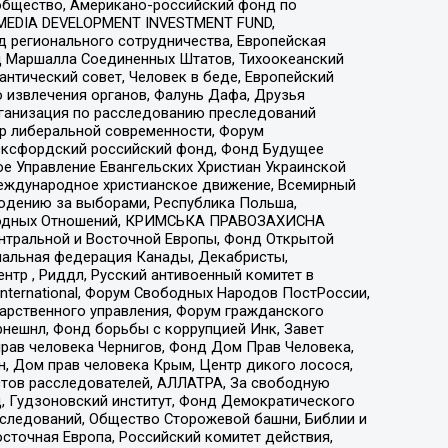
общество, Американо-российский фонд по
 MEDIA DEVELOPMENT INVESTMENT FUND,
 регионального сотрудничества, Европейская
 Маршалла Соединенных Штатов, Тихоокеанский
нтический совет, Человек в беде, Европейский
 извлечения органов, Фалунь Дафа, Друзья
рганизация по расследованию преследований
тр либеральной современности, Форум
 Оксфордский российский фонд, Фонд Будущее
е Управление Евангельских Христиан Украинской
еждународное христианское движение, Всемирный
людению за выборами, Республика Польша,
народных Отношений, КРИМСЬКА ПРАВОЗАХИСНА
ы Центральной и Восточной Европы, Фонд Открытой
иональная федерация Канады, Декабристы,
тр , Риддл, Русский антивоенный комитет в
nternational, Форум Свободных Народов ПостРоссии,
дарственного управления, Форум гражданского
рнешнл, Фонд борьбы с коррупцией Инк, Завет
прав человека Чернигов, Фонд Дом Прав Человека,
н, Дом прав человека Крым, Центр дикого лосося,
стов расследователей, АЛЛАТРА, За свободную
д, Гудзоновский институт, Фонд Демократического
сследований, Общество Сторожевой башни, Библии и
сточная Европа, Российский комитет действия,