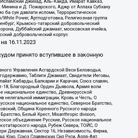
Исламский джихад, Аль-Каида, Имарат Кавказ,
 Минина и Д. Пожарского, Аджр от Аллаха Субхану
о ба суи давлати исломи, Террористическое
/White Power, Артподготовка, Религиозная группа
Оренбург, Крымско-татарский добровольческий
орона, Дуббайский джамаат, московская ячейка,
усский добровольческий корпус
 на
16.11.2023
судом принято вступившее в законную
вного Управления Асгардской Веси Беловодья,
годержавию, Таблиги Джамаат, Свидетели Иеговы,
айат Кабарды, Балкарии и Карачая, Союз славян,
т-18, Благородный Орден Дьявола, Армия воли
ое национальное единство, Древнерусской
 нелегальной иммиграции, Кровь и Честь, О
усское национальное единство, Северное Братство,
ровский, Община Коренного Русского народа
атство, Белый Крест, Misanthropic division,
еское объединение Русские, Русское национальное
котатарского народа, Рубеж Севера, ТОЙС, О
ри Державная, Сектор 16, Независимость, Фирма,
д Крю, Союз Славянских Сил Руси, Алля-Аят,