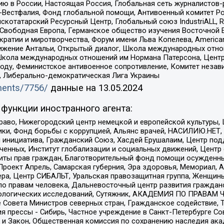
ю в России, Настоящая Россия, Глобальная сеть журналистов
естфалия, Фонд глобальной помощи, Антивоенный комитет России,
татарский Ресурсный Центр, Глобальный союз IndustriALL, Russi
 Свободная Европа, Германское общество изучения Восточной 
и и миротворчества, Форум имени Льва Копелева, American Counci
ое движение Антальи, Открытый диалог, Школа международных отн
Школа международных отношений им Нормана Патерсона, Центр
ду, Феминистское антивоенное сопротивление, Комитет независ
а, Либерально-демократическая Лига Украины
uments/7756/
данные на
13.05.2024
функции иностранного агента:
раво, Нижегородский центр немецкой и европейской культуры,
тики, Фонд борьбы с коррупцией, Альянс врачей, НАСИЛИЮ.НЕТ,
я инициатива, Гражданский Союз, Хасдей Ерушалаим, Центр по
юченных, Институт глобализации и социальных движений, Цент
ты прав граждан, Благотворительный фонд помощи осужденным
а, Проект Апрель, Самарская губерния, Эра здоровья, Мемориал
ера, Центр СИБАЛЬТ, Уральская правозащитная группа, Женщины
по правам человека, Дальневосточный центр развития гражданс
ологических исследований, Сутяжник, АКАДЕМИЯ ПО ПРАВАМ Ч
е Совета Министров северных стран, Гражданское содействие,
я прессы - Сибирь, Частное учреждение в Санкт-Петербурге С
 и Закон, Общественная комиссия по сохранению наследия ак