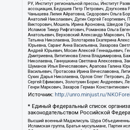
РУ, Институт региональной прессы, Институт Ра
ассоциация, Бедушев Петр Петрович, Дзугкоева 
Чанышева Лилия Айратовна, Сидорович Ольга Бори
Анатолий Николаевич, Дугин Сергей Георгиевич, 
Викторович, Мошель Ирина Ароновна, Шведов Гри
Исламов Тимур Рифгатович, Романова Ольга Евге
Анатольевич, Верховский Александр Маркович, П
Татьяна Николаевна, Золотарева Екатерина Алек
Юрьевна, Саранг Анна Васильевна, Захарова Свет
Андрей Юрьевич, Мосин Алексей Геннадьевич, Ге
Дмитриевна, Вититинова Елена Владимировна, Ба
Николаевна, Ганнушкина Светлана Алексеевна, За
Шуманов Илья Вячеславович, Арапова Галина Юрь
Васильевич, Протасова Ирина Вячеславовна, Лит
Сухих Дарья Николаевна, Орлов Олег Петрович, 
Сергей Ефимович, Золотухин Борис Андреевич, Л
Генри Маркович, Захаров Герман Константинович
Источник:
http://unro.minjust.ru/NKOFore
* Единый федеральный список организа
законодательством Российской Федера
Высший военный Маджлисуль Шура Объединенных с
Исламская группа, Братья-мусульмане, Партия ис