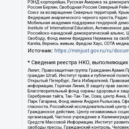
РЭНД корпорейшн, Русская Америка за демократи
Россия Берлин, Свободная Россия Северный Рейн-В
Союз за возвращение Северных территорий, Крымско
Федерация анархического черного креста, Радио
Мобильная академия поддержки гендерной демократи
Institute of International Education, Антивоенн
Российско-канадский демократический альянс, 
Свободу, Фонд имени Фридриха Науманна за свобо
Karelia, Вернись живым, Фридом Хаус, СОТА меди
Источник:
https://minjust.gov.ru/ru/doc
* Сведения реестра НКО, выполняющих 
Лилит, Правозащитная группа Гражданин.Армия.П
граждан Штаб, Институт права и публичной поли
Открытый Петербург, Лига Избирателей, Правова
информации, Горячая Линия, В защиту прав закл
Благотворительный фонд охраны здоровья и защи
Серебряная тайга, Так-Так-Так, Сова, центр Анн
Парк Гагарина, Фонд имени Андрея Рылькова, Сф
гласности, Российский исследовательский центр 
Гражданское действие, Центр независимых соци
организаций, Частное учреждение в Калининград
Средств Массовой Информации, Институт развити
свободы прессы, Гражданский контроль, Человек