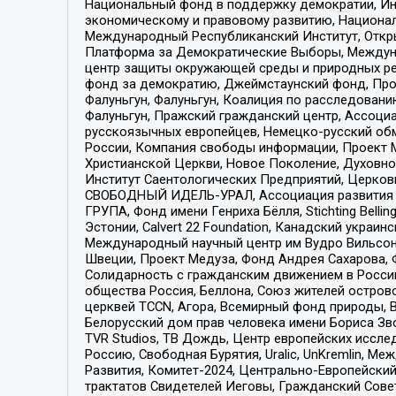
Национальный фонд в поддержку демократии, Ин
экономическому и правовому развитию, Национ
Международный Республиканский Институт, Откры
Платформа за Демократические Выборы, Междуна
центр защиты окружающей среды и природных ресу
фонд за демократию, Джеймстаунский фонд, Прож
Фалуньгун, Фалуньгун, Коалиция по расследован
Фалуньгун, Пражский гражданский центр, Ассоци
русскоязычных европейцев, Немецко-русский об
России, Компания свободы информации, Проект М
Христианской Церкви, Новое Поколение, Духовн
Институт Саентологических Предприятий, Церков
СВОБОДНЫЙ ИДЕЛЬ-УРАЛ, Ассоциация развития ж
ГРУПА, Фонд имени Генриха Бёлля, Stichting Bellin
Эстонии, Calvert 22 Foundation, Канадский укра
Международный научный центр им Вудро Вильсона
Швеции, Проект Медуза, Фонд Андрея Сахарова, Ф
Солидарность с гражданским движением в России 
общества Россия, Беллона, Союз жителей острово
церквей TCCN, Агора, Всемирный фонд природы, B
Белорусский дом прав человека имени Бориса Зво
TVR Studios, ТВ Дождь, Центр европейских иссл
Россию, Свободная Бурятия, Uralic, UnKremlin, 
Развития, Комитет-2024, Центрально-Европейски
трактатов Свидетелей Иеговы, Гражданский Совет