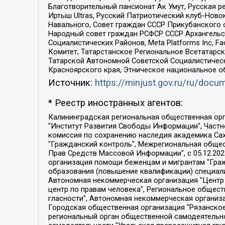
Благотворительный пансионат Ак Умут, Русская ре
Иртыш Ultras, Русский Патриотический клуб-Нов
Навального, Совет граждан СССР Прикубанского 
Народный совет граждан РСФСР СССР Архангельск
Социалистических Районов, Meta Platforms Inc, 
Комитет, Татарстанское Региональное Всетатар
Татарской Автономной Советской Социалистическ
Красноярского края, Этническое национальное о
Источник:
https://minjust.gov.ru/ru/doc
* Реестр иностранных агентов:
Калининградская региональная общественная организация "Экозащита!-Женсовет", Фонд содействия защите прав и свобод граждан "Общественный вердикт", Фонд "Институт Развития Свободы Информации", Частное учреждение "Информационное агентство МЕМО. РУ", Региональная общественная организация "Общественная комиссия по сохранению наследия академика Сахарова", Фонд поддержки свободы прессы, Санкт-Петербургская общественная правозащитная организация "Гражданский контроль", Межрегиональная общественная организация "Информационно-просветительский центр "Мемориал", Региональный Фонд "Центр Защиты Прав Средств Массовой Информации", с 05.12.2023 Фонд "Центр Защиты Прав Средств массовой информации", Региональная общественная благотворительная организация помощи беженцам и мигрантам "Гражданское содействие", Негосударственное образовательное учреждение дополнительного профессионального образования (повышение квалификации) специалистов "АКАДЕМИЯ ПО ПРАВАМ ЧЕЛОВЕКА", Свердловская региональная общественная организация "Сутяжник", Автономная некоммерческая организация "Центр независимых социологических исследований", Союз общественных объединений "Российский исследовательский центр по правам человека", Региональное общественное учреждение научно-информационный центр "МЕМОРИАЛ", Некоммерческая организация "Фонд защиты гласности", Автономная некоммерческая организация "Институт прав человека", Городская общественная организация "Екатеринбургское общество "МЕМОРИАЛ", Городская общественная организация "Рязанское историко-просветительское и правозащитное общество "Мемориал" (Рязанский Мемориал), Челябинский региональный орган общественной самодеятельности – женское общественное объединение "Женщины Евразии", Челябинский региональный орган общественной самодеятельности "Уральская правозащитная группа", Фонд содействия защите здоровья и социальной справедливости имени Андрея Рылькова, Автономная Некоммерческая Организация "Аналитический Центр Юрия Левады", Автономная некоммерческая организация социальной поддержки населения "Проект Апрель", Региональная общественная организация помощи женщинам и детям, находящимся в кризисной ситуации "Информационно-методический центр "Анна", Фонд содействия развитию массовых коммуникаций и правовому просвещению "Так-так-Так", Фонд содействия устойчивому развитию "Серебряная тайга", Свердловский региональный общественный фонд социальных проектов "Новое время", "Idel.Реалии", Кавказ.Реалии, Крым.Реалии, Телеканал Настоящее Время, Татаро-башкирская служба Радио Свобода (Azatliq Radiosi), Радио Свободная Европа/Радио Свобода (PCE/PC), "Сибирь.Реалии", "Фактограф", Благотворительный фонд помощи осужденным и их семьям, Автономная некоммерческая организация "Институт глобализации и социальных движений", Фонд "В защиту прав заключенных", Частное учреждение "Центр поддержки и содействия развитию средств массовой информации", Пензенский региональный общественный благотворительный фонд "Гражданский союз", "Север.Реалии", Некоммерческая организация Фонд "Правовая инициатива", 