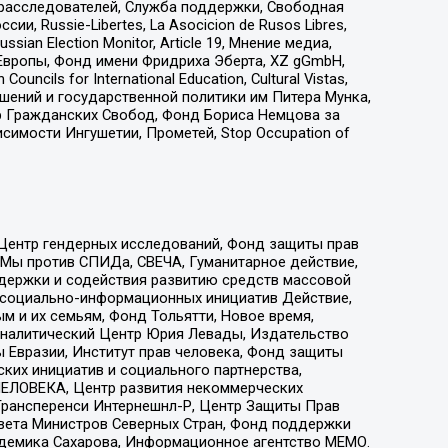
-расследователей, Служба поддержки, Свободная
 Russie-Libertes, La Asocicion de Rusos Libres,
an Election Monitor, Article 19, Мнение медиа,
Европы, Фонд имени Фридриха Эберта, XZ gGmbH,
ls for International Education, Cultural Vistas,
ошений и государственной политики им Питера Мунка,
 Гражданских Свобод, Фонд Бориса Немцова за
имости Ингушетии, Прометей, Stop Occupation of
 Центр гендерных исследований, Фонд защиты прав
 Мы против СПИДа, СВЕЧА, Гуманитарное действие,
ддержки и содействия развитию средств массовой
р социально-информационных инициатив Действие,
 и их семьям, Фонд Тольятти, Новое время,
, Аналитический Центр Юрия Левады, Издательство
 Евразии, Институт прав человека, Фонд защиты
ких инициатив и социального партнерства,
ЕЛОВЕКА, Центр развития некоммерческих
 Трансперенси Интернешнл-Р, Центр Защиты Прав
овета Министров Северных Стран, Фонд поддержки
адемика Сахарова, Информационное агентство МЕМО.