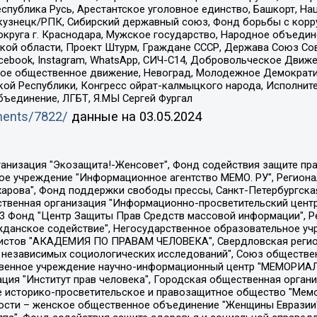
спублика Русь, Арестантское уголовное единство, Башкорт, Наци
окузнецк/РПК, Сибирский державный союз, Фонд борьбы с кор
округа г. Краснодара, Мужское государство, Народное объедин
ой области, Проект Штурм, Граждане СССР, Держава Союз Сов
Facebook, Instagram, WhatsApp, СИЧ-С14, Добровольческое Движ
ское общественное движение, Невоград, Молодежное Демократ
ой Республики, Конгресс ойрат-калмыцкого народа, Исполнит
бъединение, ЛГБТ, Я.МЫ Сергей Фургал
uments/7822/
данные на
03.05.2024
Общество с ограниченной ответственностью "Радио Свободная Европа/Радио Свобода", Чешское информационное агентство "MEDIUM-ORIENT", Красноярская региональная общественная организация "Мы против СПИДа", Камалягин Денис Николаевич, Маркелов Сергей Евгеньевич, Пономарев Лев Александрович, Савицкая Людмила Алексеевна, Автономная некоммерческая организация "Центр по работе с проблемой насилия "НАСИЛИЮ.НЕТ", Межрегиональный профессиональный союз работников здравоохранения "Альянс врачей", Юридическое лицо, зарегистрированное в Латвийской Республике, SIA "Medusa Project" (регистрационный номер 40103797863, дата регистрации 10.06.2014), Некоммерческая организация "Фонд по борьбе с коррупцией", Автономная некоммерческая организация "Институт права и публичной политики", Баданин Роман Сергеевич, Гликин Максим Александрович, Железнова Мария Михайловна, Лукьянова Юлия Сергеевна, Маетная Елизавета Витальевна, Маняхин Петр Борисович, Чуракова Ольга Владимировна, Ярош Юлия Петровна, Юридическое лицо "The Insider SIA", зарегистрированное в Риге, Латвийская Республика (дата регистрации 26.06.2015), являющееся администратором доменного имени интернет-издания "The Insider SIA", https://theins.ru, Постернак Алексей Евгеньевич, Рубин Михаил Аркадьевич, Анин Роман Александрович, Юридическое лицо Istories fonds, зарегистрированное в Латвийской Республике (регистрационный номер 50008295751, дата регистрации 24.02.2020), Великовский Дмитрий Александрович, Долинина Ирина Николаевна, Мароховская Алеся Алексеевна, Шлейнов Роман Юрьевич, Шмагун Олеся Валентиновна, Общество с ограниченной ответственностью "Альтаир 2021", Общество с ограниченной ответственностью "Вега 2021", Общество с ограниченной ответственностью "Главный редактор 2021", Общество с ограниченной ответственностью "Ромашки монолит", Важенков Артем Валерьевич, Ивановская областная общественная организация "Центр гендерных исследований", Гурман Юрий Альбертович, Медиапроект "ОВД-Инфо", Егоров Владимир Владимирович, Жилинский Владимир Александрович, Общество с ограниченной ответственностью "ЗП", Иванова София Юрьевна, Карезина Инна Павловна, Кильтау Екатерина Викторовна, Петров Алексей Викторович, Пискунов Сергей Евгеньевич, Смирнов Сергей Сергеевич, Тихонов Михаил Сергеевич, Общество с ограниченной ответственностью "ЖУРНАЛИСТ-ИНОСТРАННЫЙ АГЕНТ", Арапова Галина Юрьевна, Вольтская Татьяна Анатольевна, Американская компания "Mason G.E.S. Anonymous Foundation" (США), являющаяся владельцем интернет-издания https://mnews.world/, Компания "Stichting Bellingcat", зарегистрированная в Нидерландах (дата регистрации 11.07.2018), Захаров Андрей Вячеславович, Клепиковская Екатерина Дмитриевна, Общество с ограниченной ответственностью "МЕМО", Перл Роман Александрович, Симонов Евгений Алексеевич, Соловьева Елена Анатольевна, Сотников Даниил Владимирович, Сурначева Елизавета Дмитриевна, Автономная некоммерческая организация по защите прав человека и информированию населения "Якутия – Наше Мнение", Общество с ограниченной ответственностью "Москоу диджитал медиа", с 26.01.2023 Общество с ограниченной ответственностью "Чайка Белые сады", Ветошкина Валерия Валерьевна, Заговора Максим Александрович, Межрегиональное общественное движение "Российская ЛГБТ - сеть", Оленичев Максим Владимирович, Павлов Иван Юрьевич, Скворцова Елена Сергеевна, Общество с ограниченной ответственностью "Как бы инагент", Кочетков Игорь Викторович, Общество с ограниченной ответственностью "Честные выборы", Еланчик Олег Александрович, Общество с ограниченной ответственностью "Нобелевский призыв", Гималова Регина Эмилевна, Григорьев Андрей Валерьевич, Григорьева Алина Александровна, Ассоциация по содействию защите прав призывников, альтернативнослужащих и военнослужащих "Правозащитная группа "Гражданин.Армия.Право", Хисамова Регина Фаритовна, Автономная некоммерческая организация по реализа