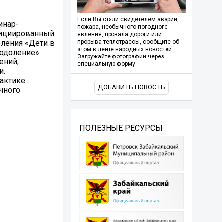
Если Вы стали свидетелем аварии,
инар-
пожара, необычного погодного
инициированный
явления, провала дороги или
еления «Дети в
прорыва теплотрассы, сообщите об
этом в ленте народных новостей.
еодоление»
Загружайте фотографии через
ений,
специальную форму.
и.
лактике
ДОБАВИТЬ НОВОСТЬ
чного
ПОЛЕЗНЫЕ РЕСУРСЫ