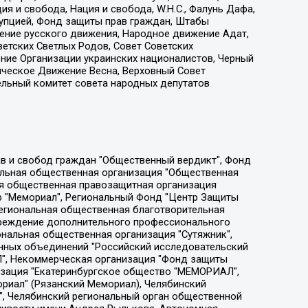
я и свобода, Нация и свобода, W.H.С., Фалунь Дафа,
рупцией, Фонд защиты прав граждан, Штабы
ение русского движения, Народное движение Адат,
етских Светлых Родов, Совет Советских
ение Организации украинских националистов, Черный
ическое Движение Весна, Верховный Совет
ельный комитет совета народных депутатов
ции социально-правовых программ "Лилит", Дальневосточное общественное движение "Маяк", Санкт-Петербургская ЛГБТ-инициативная группа "Выход", Инициативная группа ЛГБТ+ "Реверс", Алексеев Андрей Викторович, Бекбулатова Таисия Львовна, Беляев Иван Михайлович, Владыкина Елена Сергеевна, Гельман Марат Александрович, Никульшина Вероника Юрьевна, Толоконникова Надежда Андреевна, Шендерович Виктор Анатольевич, Общество с ограниченной ответственностью "Данное сообщение", Общество с ограниченной ответственностью Издательский дом "Новая глава", Айнбиндер Александра Александровна, Московский комьюнити-центр для ЛГБТ+инициатив, Благотворительный фонд развития филантропии, Deutsche Welle (Германия, Kurt-Schumacher-Strasse 3, 53113 Bonn), Борзунова Мария Михайловна, Воробьев Виктор Викторович, Голубева Анна Львовна, Константинова Алла Михайловна, Малкова Ирина Владимировна, Мурадов Мурад Абдулгалимович, Осетинская Елизавета Николаевна, Понасенков Евгений Николаевич, Ганапольский Матвей Юрьевич, Киселев Евгений Алексеевич, Борухович Ирина Григорьевна, Дремин Иван Тимофеевич, Дубровский Дмитрий Викторович, Красноярская региональная общественная организация поддержки и развития альтернативных образовательных технологий и межкультурных коммуникаций "ИНТЕРРА", Маяковская Екатерина Алексеевна, Фейгин Марк Захарович, Филимонов Андрей Викторович, Дзугкоева Регина Николаевна, Доброхотов Роман Александрович, Дудь Юрий Александрович, Елкин Сергей Владимирович, Кругликов Кирилл Игоревич, Сабунаева Мария Леонидовна, Семенов Алексей Владимирович, Шаинян Карен Багратович, Шульман Екатерина Михайловна, Асафьев Артур Валерьевич, Вахштайн Виктор Семенович, Венедиктов Алексей Алексеевич, Лушникова Екатерина Евгеньевна, Волков Леонид Михайлович, Невзоров Александр Глебович, Пархоменко Сергей Борисович, Сироткин Ярослав Николаевич, Кара-Мурза Владимир Владимирович, Баранова Наталья Владимировна, Гозман Леонид Яковлевич, Кагарлицкий Борис Юльевич, Климарев Михаил Валерьевич, Милов Владимир Станиславович, Автономная некоммерческая организация Краснодарский центр современного искусства "Типография", Моргенштерн Алишер Тагирович, Соболь Любовь Эдуардовна, Общество с ограниченной ответственностью "ЛИЗА НОРМ", Каспаров Гарри Кимович, Ходорковский Михаил Борисович, Общество с ограниченной ответственностью "Апрельские тезисы", Данилович Ирина Брониславовна, Кашин Олег Владимирович, Петров Николай Владимирович, Пивоваров Алексей Владимирович, Соколов Михаил Владимирович, Цветкова Юлия Владимировна, Чичваркин Евгений Александрович, Комитет против пыток/Команда против пыток, Общество с ограниченной ответственностью "Первый научный", Общество с ограниченной ответственностью "Вертолет и ко", Белоцерковская Вероника Борисовна, Кац Максим Евгеньевич, Лазарева Татьяна Юрьевна, Шаведдинов Руслан Табризович, Яшин Илья Валерьевич, Общество с ограниченной ответственностью "Иноагент ААВ", Алешковский Дмитрий Петрович, Альбац Евгения Марковна, Быков Дмитрий Львович, Галямина Юлия Евгеньевна, Лойко Сергей Леонидович, Мартынов Кирилл Константинович, Медведев Сергей Александрович, Крашенинников Федор Геннадиевич, Гордеева Катерина Вл