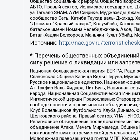
Общество социальных реформ, Общество возрожд
АБТО, Правый сектор, Исламское государство, Д
уа Тагьаля SHAM, АУМ Синрике, Муджахеды джама
сообщество Сеть, Катиба Таухид валь-Джихад, Хай
“Джамаат “Красный пахарь”, Колумбайн, Хатлонск
батальон имени Номана Челебиджихана, Азов, Па
Батал-Хаджи Белхороев, Маньяки Культ Убийц, М
Источник:
http://nac.gov.ru/terroristichesk
* Перечень общественных объединений 
силу решение о ликвидации или запрете
Национал-большевистская партия, ВЕК РА, Рада 
Славянская Община Капища Веды Перуна, Мужская
Русское национальное единство, Национал-социа
Ат-Такфир Валь-Хиджра, Пит Буль, Национал-соц
народа, Национальная Социалистическая Инициат
Инглистической церкви Православных Староверов
свободе совести и о религиозных объединениях,
Клуб Болельщиков Футбольного Клуба Динамо, Фа
Щелковского района, Правый сектор, УНА - УНСО, У
Религиозное объединение последователей инглии
объединение Атака, Мечеть Мирмамеда, Община К
противодействии экстремистской деятельности, 
Молодежная правозащитная группа МПГ, Курсом П