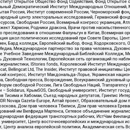
ститут Открытое Общество Фонд Содействия, Фонд Открытое 
альный Демократический Институт Международных Отношений,
тая Россия, Институт современной России, Черноморский фонд
родный центр электоральных исследований, Германский фонд
рсов, Свободная Россия, Всемирный конгресс украинцев, Атла
ект Хармони, Родники дракона, Врачи против насильственного
ию преследования в отношении Фалуньгун в Китае, Всемирная о
ация школ политических исследований при Совете Европы, Цен
мен, Бард колледж, Европейский выбор, Фонд Ходорковского,
едиа, Международное партнерство за права человека, Духовно
ое Учебное Заведение Международный Библейский Колледж, М
ь Духовной Технологии, Европейская сеть организаций по наб
урналистики, IStories fonds, Королевский Институт Между
gcat, Bellingcat Ltd, The Insider, Институт правовой инициатив
инский конгресс, Институт Макдональда-Лорье, Украинская нац
, Свободная пресса, Возрождение, Всеукраинский духовный цен
орум свободной России, Лига Свободных Наций, Transparеncy I
– Solidarus, КрымSOS, Свободный университет, Институт госу
в Тисима и Хабомаи, Съезд народных депутатов, Гринпис Инте
DR Novaja Gazeta-Europe, Алтай проект, Образовательный дом 
зскова, Дом прав человека Тбилиси, Дом прав человека Ерева
едований им Вилфрида Мартенса, Сетевое объединение журнали
Международная федерация транспортных рабочих, ИстЧам Финлан
й университет, Центр восточноевропейских и международных и
, Центр анализа европейской политики, Академическая сеть Во