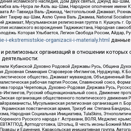
ения исламского наследия, Дом двух святых, Джунд аш-Шам, 
жабха аль-Нусра ли-Ахль аш-Шам, Народное ополчение имени К.
ата Ат-Тавхида Валь-Джихад, Чистопольский Джамаат, Рохнам
ят Тахрир аш-Шам, Ахлю Сунна Валь Джамаа, National Socialism
ий джамаат, Мусульманская религиозная группа п. Кушкуль г. 
ртия исламского возрождения Таджикистана, Народная самооб
олодёжь Которая Улыбается, Легион Свобода России, Айдар, Р
ie-i-ekstremistskie-organizacii-i-materialy.html
данные
и религиозных организаций в отношении которых 
 деятельности:
земли Кубанской Духовно Родовой Державы Русь, Община Духо
 Духовная Семинария Староверов-Инглингов, Нурджулар, К Бо
листическое общество, Джамаат мувахидов, Объединенный Вил
иалистическая рабочая партия России, Славянский союз, Форма
ива города Череповца, Духовно-Родовая Держава Русь, Русск
-Инглингов, Русский общенациональный союз, Движение против
 Омская организация общественного политического движения Р
йзрахманисты, Мусульманская религиозная организация п. Бо
краинская повстанческая армия, Тризуб им. Степана Бандеры, Бр
зма, Народная Социальная Инициатива, TulaSkins, Этнополитич
оренного Русского народа г. Астрахани, ВОЛЯ, Меджлис крымс
РЕВТАТПОД, Артподготовка, Штольц, В честь иконы Божией Мате
равды и Единения, Каракольская инициативная группа, Автогра