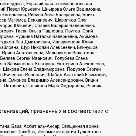
ый вердикт, Евразийская антимонопольная
кий Павел Юрьевич, Шнырова Ольга Вадимовна,
 Евгеньевна, Ривина Анна Валерьевна, Бойко
хоев Магомед Бекханович, Шарипков Олег
Борис Юльевич, Созаев Валерий Валерьевич,
тович, Гасан Ольга Павловна, Паутов Юрий
ровна, Чуркина Наталья Валерьевна, Акимова
 Гудков Лев Дмитриевич, Илларионова Юлия
ихайловна, Щур Николай Алексеевич, Блинушов
е Ирина Анатольевна, Мельникова Валентина
Беляев Сергей Иванович, Голубева Елена
ила Залмановна, Кокорина Екатерина Алексеевна,
, Шахова Елена Владимировна, Подузов Сергей
ин Вячеслав Иванович, Шабад Анатолий Ефимович,
вна, Смирнов Владимир Александрович, Вицин
ег Петрович, Полякова Мара Федоровна, Резник
ганизаций, признанных в соответствии с
на, База, Асбат аль-Ансар, Священная война,
ижение Талибан, Исламская партия Туркестана,