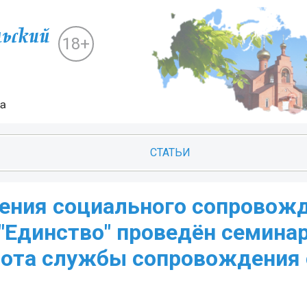
18+
СТАТЬИ
еления социального сопровож
"Единство" проведён семина
бота службы сопровождения