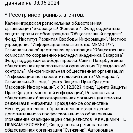
данные на
03.05.2024
* Реестр иностранных агентов:
Калининградская региональная общественная организация "Экозащита!-Женсовет", Фонд содействия защите прав и свобод граждан "Общественный вердикт", Фонд "Институт Развития Свободы Информации", Частное учреждение "Информационное агентство МЕМО. РУ", Региональная общественная организация "Общественная комиссия по сохранению наследия академика Сахарова", Фонд поддержки свободы прессы, Санкт-Петербургская общественная правозащитная организация "Гражданский контроль", Межрегиональная общественная организация "Информационно-просветительский центр "Мемориал", Региональный Фонд "Центр Защиты Прав Средств Массовой Информации", с 05.12.2023 Фонд "Центр Защиты Прав Средств массовой информации", Региональная общественная благотворительная организация помощи беженцам и мигрантам "Гражданское содействие", Негосударственное образовательное учреждение дополнительного профессионального образования (повышение квалификации) специалистов "АКАДЕМИЯ ПО ПРАВАМ ЧЕЛОВЕКА", Свердловская региональная общественная организация "Сутяжник", Автономная некоммерческая организация "Центр независимых социологических исследований", Союз общественных объединений "Российский исследовательский центр по правам человека", Региональное общественное учреждение научно-информационный центр "МЕМОРИАЛ", Некоммерческая организация "Фонд защиты гласности", Автономная некоммерческая организация "Институт прав человека", Городская общественная организация "Екатеринбургское общество "МЕМОРИАЛ", Городская общественная организация "Рязанское историко-просветительское и правозащитное общество "Мемориал" (Рязанский Мемориал), Челябинский региональный орган общественной самодеятельности – женское общественное объединение "Женщины Евразии", Челябинский региональный орган общественной самодеятельности "Уральская правозащитная группа", Фонд содействия защите здоровья и социальной справедливости имени Андрея Рылькова, Автономная Некоммерческая Организация "Аналитический Центр Юрия Левады", Автономная некоммерческая организация социальной поддержки населения "Проект Апрель", Региональная общественная организация помощи женщинам и детям, находящимся в кризисной ситуации "Информационно-методический центр "Анна", Фонд содействия развитию массовых коммуникаций и правовому просвещению "Так-так-Так", Фонд содействия устойчивому развитию "Серебряная тайга", Свердловский региональный общественный фонд социальных проектов "Новое время", "Idel.Реалии", Кавказ.Реалии, Крым.Реалии, Телеканал Настоящее Время, Татаро-башкирская служба Радио Свобода (Azatliq Radiosi), Радио Свободная Европа/Радио Свобода (PCE/PC), "Сибирь.Реалии", "Фактограф", Благотворительный фонд помощи осужденным и их семьям, Автономная некоммерческая организация "Институт глобализации и социальных движений", Фонд "В защиту прав заключенных", Частное учреждение "Центр поддержки и содействия развитию средств массовой информации", Пензенский региональный общественный благотворительный фонд "Гражданский союз", "Север.Реалии", Некоммерческая организация Фонд "Правовая инициатива", Общество с ограниченной ответственностью "Радио Свободная Европа/Радио Свобода", Чешское информационное агентство "MEDIUM-ORIENT", Красноярская региональная общественная организация "Мы против СПИДа", Камалягин Денис Николаевич, Маркелов Сергей Евгеньевич, Пономарев Лев Александрович, Савицкая Людмила Алексеевна, Автономная некоммерческая организация "Центр по работе с проблемой насилия "НАСИЛИЮ.НЕТ", Межрегиональный профессиональный союз работников здравоохранения "Альянс врачей", Юридическое лицо, зарегистрированное в Латвийской Республике, SIA "Medusa Project" (регистрационный номер 40103797863, дата регистрации 10.06.2014), Некоммерческая организация "Фонд по борьбе с коррупцией", Автономная некоммерческая организация "Институт права и публичной политики", Баданин Роман Сергеевич, Гликин Максим Александрович, Железнова Мария Михайловна, Лукьянова Юлия Сергеевна, Маетная Елизавета Витальевна, Маняхин Петр Борисович, Чуракова Ольга Владимировна, Ярош Юлия Петровна, Юридическое лицо "The Insider SIA", зарегистрированное в Риге, Латвийская Республика (дата регистрации 26.06.2015), являющееся администратором доменного имени интернет-издания "The Insider SIA", https://theins.ru, Постернак Алексей Евгеньевич, Рубин Михаил Аркадьевич, Анин Роман Александрович, Юридическое лицо Istories fonds, зарегистрированное в Латвийской Республике (регистрационный номер 50008295751, дата регистрации 24.02.2020), Великовский Дмитрий Александрович, Долинина Ирина Николаевна, Мароховская Алеся Алексеевна, Шлейнов Роман Юрьевич, Шмагун Олеся Валентиновна, Общество с ограниченной ответственностью "Альтаир 2021", Общество с ограниченной ответственностью "Вега 2021", Общество с ограниченной ответственностью "Главный редактор 2021", Общество с ограниченной ответственностью "Ромашки монолит", Важенков Артем Валерьевич, Ивановская областная общественная организация "Центр гендерных исследований", Гурман Юрий Альбертович, Медиапроект "ОВД-Инфо", Егоров Владимир Владимирович, Жилинский Владимир Александрович, Общество с ограниченной ответственностью "ЗП", Иванова София Юрьевна, Карезина Инна Павловна, Кильтау Екатерина Викторовна, Петров Алексей Викторович, Пискунов Сергей Евгеньевич, Смирнов Сергей Сергеевич, Тихонов Михаил Сергеевич, Общество с ограниченной ответственностью "ЖУРНАЛИСТ-ИНОСТРАННЫЙ АГЕНТ", Арапова Галина Юрьевна, Вольтская Татьяна Анатольевна, Американская компания "Mason G.E.S. Anonymous Foundation" (США), являющаяся владельцем интернет-издания https://mnews.world/, Компания "Stichting Bellingcat", зарегистрированная в Нидерландах (дата регистрации 11.07.2018), Захаров Андрей Вячеславович, Клепиковская Екатерина Дмитриевна, Общество с ограниченной ответственностью "МЕМО", Перл Роман Александрович, Симонов Евгений Алексеевич, Соловьева Елена Анатольевна, Сотников Даниил Владимирович, Сурначева Елизавета Дмитриевна, Автономная некоммерческая организация по защите прав человека и информированию населения "Якутия – Наше Мнение", Общество с ограниченной ответственностью "Москоу диджитал медиа", с 26.01.2023 Общество с ограниченной ответственностью "Чайка Белые сады", Ветошкина Валерия Валерьевна, Заговора Максим Александрович, Межрегиональное общественное движение "Российская ЛГБТ - сеть", Оленичев Максим Владимирович, Павлов Иван Юрьевич, Скворцова Елена Сергеевна, Общество с ограниченной ответственностью "Как бы инагент", Кочетков Игорь Викторович, Общество с ограниченной ответственностью "Честные выборы", Еланчик Олег Александрович, Общество с ограниченной ответственностью "Нобелевский призыв", Гималова Регина Эмилевна, Григорьев Андрей Валерьевич, Григорьева Алина Александровна, Ассоциация по содействию защите прав призывников, альтернативнослужащих и военнослужащих "Правозащитная группа "Гражданин.Армия.Право", Хисамова Регина Фаритовна, Автономная некоммерческая организация по реализации социально-правовых программ "Лилит", Дальневосточное общественное движение "Маяк", Санкт-Петербургская ЛГБТ-инициативная группа "Выход", Инициативная группа ЛГБТ+ "Реверс", Алексеев Андрей Викторович, Бекбулатова Таисия Львовна, Беляев Иван Михайлович, Владыкина Елена Сергеевна, Гельман Марат Александрович, Никульшина Вероника Юрьевна, Толоконникова Надежда Андреевна, Шендерович Виктор Анатольевич, Общество с ограниченной ответственностью "Данное сообщение", Общество с ограниченной ответственностью Издательский дом "Новая глава", Айнбиндер Александра Александровна, Московский комьюнити-центр для ЛГБТ+инициатив, Благотворительный фонд развития филантропии, Deutsche Welle (Германия, Kurt-Schumacher-Strasse 3, 53113 Bonn), Борзунова Мария Михайловна, Воробьев Виктор Викторович, Голубева Анна Львовна, Константинова Алла Михайловна, Малкова Ирина Владимировна, Мурадов Мурад Абдулгалимович, Осетинская Елизавета Николаевна, Понасенков Евгений Николаевич, Ганапольский Матвей Юрьевич, Киселев Евгений Алексеевич, Борухович Ирина Григорьевна, Дремин Иван Тимофеевич, Дубровский Дмитрий Викторович, Красноярская региональная общественная организация поддержки и развития альтернативных образовательных технологий и межкультурных коммуникаций "ИНТЕРРА", Маяковская Екатерина Алексеевна, Фейгин Марк Захарович, Филимонов Андрей Викторович, Дзугкоева Регина Николаевна, Доброхотов Роман Александрович, Дудь Юрий Александрович, Елкин Сергей Владимирович, Кругликов Кирилл Игоревич, Сабунаева Мария Леонидовна, Семенов Алексей Владимирович, Шаинян Карен Багратович, Шульман Екатерина Михайловна, Асафьев Артур Валерьевич, Вахштайн Виктор Семенович, Венедиктов Алексей Алексеевич, Лушникова Екатерина Евгеньевна, Волков Леонид Михайлович, Невзоров Александр Глебович, Пархоменко Сергей Борисович, Сироткин Ярослав Николаевич, Кара-Мурза Владимир Владимирович, Баранова Наталья Владимировна, Гозман Леонид Яковлевич, Кагарлицкий Борис Юльевич, Климарев Михаил Валерьевич, Милов Владимир Станиславович, Автономная некоммерческая организация Краснодарский центр современного искусства "Типография", Моргенштерн Алишер Тагирович, Соболь Любовь Эдуардовна, Общество с ограниченной ответственностью "ЛИЗА НОРМ", Каспаров Гарри Кимович, Ходорковский Михаил Борисович, Общество с ограниченной ответственностью "Апрельские тезисы", Данилович Ирина Брониславовна, Кашин Олег Владимирович, Петров Николай Владимирович, Пивоваров Алексей Владимирович, Соколов Михаил Владимирович, Цветкова Юлия Владимировна, Чичваркин Евгений Александрович, Комитет против пыток/Команда против пыток, Общество с ограниченной ответственностью "Первый научный", Общество с ограниченной ответственностью "Вертолет и ко", Белоцерковская Вероника Борисовна, Кац Максим Евгеньевич, Лазарева Татьяна Юрьевна, Шаведдинов Руслан Табризович, Яшин Илья Валерьевич, Общество с ограниченной ответственностью "Иноагент ААВ", Алешковский Дмитрий Петрович, Альбац Евгения Марковна, Быков Дмитрий Львович, Галямина Юлия Евгеньевна, Лойко Сергей Леонидович, Мартынов Кирилл Константинович, Медведев Сергей Александрович, Крашенинников Федор Геннадиевич, Гордеева Катерина Вл