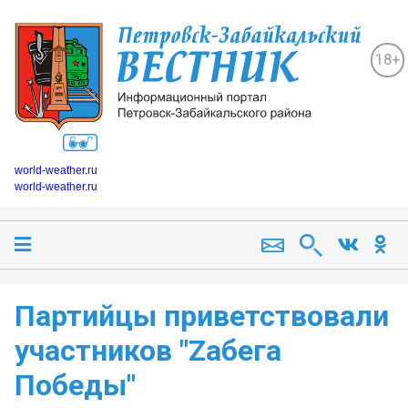
18+
world-weather.ru
world-weather.ru
Партийцы приветствовали
участников "Zабега
Победы"