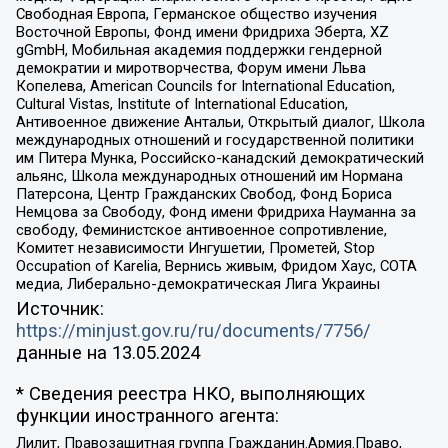
Свободная Европа, Германское общество изучения
Восточной Европы, Фонд имени Фридриха Эберта, XZ
gGmbH, Мобильная академия поддержки гендерной
демократии и миротворчества, Форум имени Льва
Копелева, American Councils for International Education,
Cultural Vistas, Institute of International Education,
Антивоенное движение Антальи, Открытый диалог, Школа
международных отношений и государственной политики
им Питера Мунка, Российско-канадский демократический
альянс, Школа международных отношений им Нормана
Патерсона, Центр Гражданских Свобод, Фонд Бориса
Немцова за Свободу, Фонд имени Фридриха Науманна за
свободу, Феминистское антивоенное сопротивление,
Комитет независимости Ингушетии, Прометей, Stop
Occupation of Karelia, Вернись живым, Фридом Хаус, СОТА
медиа, Либерально-демократическая Лига Украины
Источник:
https://minjust.gov.ru/ru/documents/7756/
данные на
13.05.2024
* Сведения реестра НКО, выполняющих
функции иностранного агента:
Лилит, Правозащитная группа Гражданин.Армия.Право,