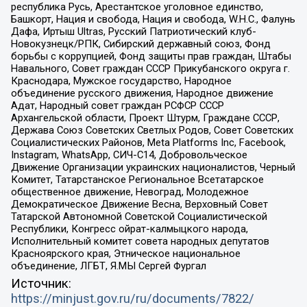
республика Русь, Арестантское уголовное единство,
Башкорт, Нация и свобода, Нация и свобода, W.H.С., Фалунь
Дафа, Иртыш Ultras, Русский Патриотический клуб-
Новокузнецк/РПК, Сибирский державный союз, Фонд
борьбы с коррупцией, Фонд защиты прав граждан, Штабы
Навального, Совет граждан СССР Прикубанского округа г.
Краснодара, Мужское государство, Народное
объединение русского движения, Народное движение
Адат, Народный совет граждан РСФСР СССР
Архангельской области, Проект Штурм, Граждане СССР,
Держава Союз Советских Светлых Родов, Совет Советских
Социалистических Районов, Meta Platforms Inc, Facebook,
Instagram, WhatsApp, СИЧ-С14, Добровольческое
Движение Организации украинских националистов, Черный
Комитет, Татарстанское Региональное Всетатарское
общественное движение, Невоград, Молодежное
Демократическое Движение Весна, Верховный Совет
Татарской Автономной Советской Социалистической
Республики, Конгресс ойрат-калмыцкого народа,
Исполнительный комитет совета народных депутатов
Красноярского края, Этническое национальное
объединение, ЛГБТ, Я.МЫ Сергей Фургал
Источник:
https://minjust.gov.ru/ru/documents/7822/