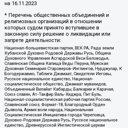
на
16.11.2023
* Перечень общественных объединений и
религиозных организаций в отношении
которых судом принято вступившее в
законную силу решение о ликвидации или
запрете деятельности:
Национал-большевистская партия, ВЕК РА, Рада земли
Кубанской Духовно Родовой Державы Русь, Община
Духовного Управления Асгардской Веси Беловодья,
Славянская Община Капища Веды Перуна, Мужская
Духовная Семинария Староверов-Инглингов, Нурджулар, К
Богодержавию, Таблиги Джамаат, Свидетели Иеговы,
Русское национальное единство, Национал-
социалистическое общество, Джамаат мувахидов,
Объединенный Вилайат Кабарды, Балкарии и Карачая,
Союз славян, Ат-Такфир Валь-Хиджра, Пит Буль,
Национал-социалистическая рабочая партия России,
Славянский союз, Формат-18, Благородный Орден
Дьявола, Армия воли народа, Национальная
Социалистическая Инициатива города Череповца,
Духовно-Родовая Держава Русь, Русское национальное
единство, Древнерусской Инглистической церкви