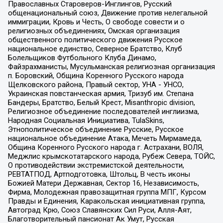
Православных Староверов-Инглингов, Русский
общенациональный союз, Движение против нелегальной
иммиграции, Кровь и Честь, О свободе совести и о
религиозных объединениях, Омская организация
общественного политического движения Русское
национальное единство, Северное Братство, Клуб
Болельщиков Футбольного Клуба Динамо,
Файзрахманисты, Мусульманская религиозная организация
п. Боровский, Община Коренного Русского народа
Щелковского района, Правый сектор, УНА - УНСО,
Украинская повстанческая армия, Тризуб им. Степана
Бандеры, Братство, Белый Крест, Misanthropic division,
Религиозное объединение последователей инглиизма,
Народная Социальная Инициатива, TulaSkins,
Этнополитическое объединение Русские, Русское
национальное объединение Атака, Мечеть Мирмамеда,
Община Коренного Русского народа г. Астрахани, ВОЛЯ,
Меджлис крымскотатарского народа, Рубеж Севера, ТОЙС,
О противодействии экстремистской деятельности,
РЕВТАТПОД, Артподготовка, Штольц, В честь иконы
Божией Матери Державная, Сектор 16, Независимость,
Фирма, Молодежная правозащитная группа МПГ, Курсом
Правды и Единения, Каракольская инициативная группа,
Автоград Крю, Союз Славянских Сил Руси, Алля-Аят,
Благотворительный пансионат Ак Умут, Русская