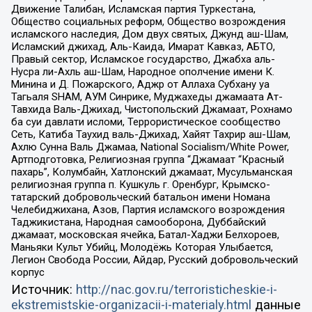
Движение Талибан, Исламская партия Туркестана,
Общество социальных реформ, Общество возрождения
исламского наследия, Дом двух святых, Джунд аш-Шам,
Исламский джихад, Аль-Каида, Имарат Кавказ, АБТО,
Правый сектор, Исламское государство, Джабха аль-
Нусра ли-Ахль аш-Шам, Народное ополчение имени К.
Минина и Д. Пожарского, Аджр от Аллаха Субхану уа
Тагьаля SHAM, АУМ Синрике, Муджахеды джамаата Ат-
Тавхида Валь-Джихад, Чистопольский Джамаат, Рохнамо
ба суи давлати исломи, Террористическое сообщество
Сеть, Катиба Таухид валь-Джихад, Хайят Тахрир аш-Шам,
Ахлю Сунна Валь Джамаа, National Socialism/White Power,
Артподготовка, Религиозная группа “Джамаат “Красный
пахарь”, Колумбайн, Хатлонский джамаат, Мусульманская
религиозная группа п. Кушкуль г. Оренбург, Крымско-
татарский добровольческий батальон имени Номана
Челебиджихана, Азов, Партия исламского возрождения
Таджикистана, Народная самооборона, Дуббайский
джамаат, московская ячейка, Батал-Хаджи Белхороев,
Маньяки Культ Убийц, Молодёжь Которая Улыбается,
Легион Свобода России, Айдар, Русский добровольческий
корпус
Источник:
http://nac.gov.ru/terroristicheskie-i-
ekstremistskie-organizacii-i-materialy.html
данные