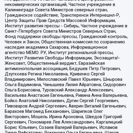
некоммерческих организаций, Частное учреждение в
Калининграде Совета Министров северных стран,
Гражданское содействие, Трансперенси Интернешнл-Р,
Центр Защиты Прав Средств Массовой Информации,
Институт развития прессы - Сибирь, Частное учреждение в
Санкт-Петербурге Совета Министров Северных Стран,
Фонд поддержки свободы прессы, Гражданский контроль,
Человек и Закон, Общественная комиссия по сохранению
наследия академика Сахарова, Информационное
агентство МЕМО. РУ, Институт региональной прессы,
Институт Развития Свободы Информации, Экозащита!-
Женсовет, Общественный вердикт, Евразийская
антимонопольная ассоциация, Бедушев Петр Петрович,
Дзугкоева Регина Николаевна, Кривенко Сергей
Владимирович, Милославский Павел Юрьевич, Шнырова
Ольга Вадимовна, Чанышева Лилия Айратовна, Сидорович
Ольга Борисовна, Туровский Александр Алексеевич,
Васильева Анастасия Евгеньевна, Ривина Анна Валерьевна,
Бойко Анатолий Николаевич, Дугин Сергей Георгиевич,
Пивоваров Андрей Сергеевич, Аверин Виталий Евгеньевич,
Барахоев Магомед Бекханович, Шарипков Олег
Викторович, Мошель Ирина Ароновна, Шведов Григорий
Сергеевич, Пономарев Лев Александрович, Каргалицкий
Борис Юльевич, Созаев Валерий Валерьевич, Исламов
Тимур Рифгатович, Романова Ольга Евгеньевна, Щаров