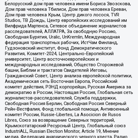
Белорусский дом прав человека имени Бориса Звозскова,
Дом прав человека Тбилиси, Дом прав человека Ереван,
Дом прав человека Крым, Центр дикого лосося, TVR
Studios, ТВ Дождь, Центр европейских исследований им
Вилфрида Мартенса, Сетевое объединение журналистов
расследователей, АЛЛАТРА, За свободную Россию,
Свободная Бурятия, Uralic, UnKremlin, Международная
федерация транспортных рабочих, ИстЧам Финланд,
Гудзоновский институт, Фонд Демократического
Развития, Комитет-2024, Центрально-Европейский
университет, Центр восточноевропейских и
международных исследований, Общество Сторожевой
башни, Библии и трактатов Свидетелей Иеговы,
Гражданский Совет, Центр анализа европейской политики,
Академическая сеть Восточная Европа, Российский
комитет действия, РЭНД корпорейшн, Русская Америка за
демократию в России, Настоящая Россия, Глобальная сеть
журналистов-расследователей, Служба поддержки,
Свободная Россия Берлин, Свободная Россия Северный
Рейн-Вестфалия, Фонд глобальной помощи, Антивоенный
комитет России, Russie-Libertes, La Asocicion de Rusos
Libres, Союз за возвращение Северных территорий,
Крымскотатарский Ресурсный Центр, Глобальный союз
IndustriALL, Russian Election Monitor, Article 19, Мнение
медиа, Федерация анархического черного креста, Радио