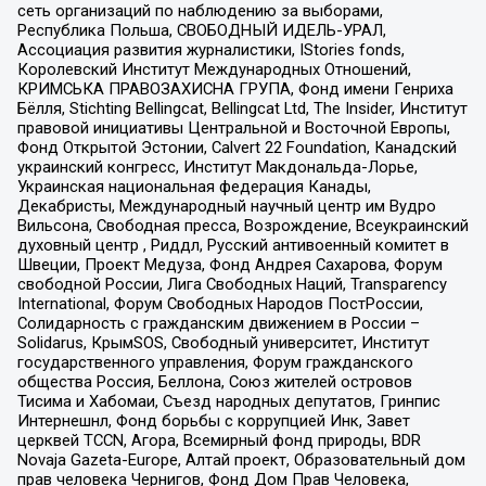
сеть организаций по наблюдению за выборами,
Республика Польша, СВОБОДНЫЙ ИДЕЛЬ-УРАЛ,
Ассоциация развития журналистики, IStories fonds,
Королевский Институт Международных Отношений,
КРИМСЬКА ПРАВОЗАХИСНА ГРУПА, Фонд имени Генриха
Бёлля, Stichting Bellingcat, Bellingcat Ltd, The Insider, Институт
правовой инициативы Центральной и Восточной Европы,
Фонд Открытой Эстонии, Calvert 22 Foundation, Канадский
украинский конгресс, Институт Макдональда-Лорье,
Украинская национальная федерация Канады,
Декабристы, Международный научный центр им Вудро
Вильсона, Свободная пресса, Возрождение, Всеукраинский
духовный центр , Риддл, Русский антивоенный комитет в
Швеции, Проект Медуза, Фонд Андрея Сахарова, Форум
свободной России, Лига Свободных Наций, Transparеncy
International, Форум Свободных Народов ПостРоссии,
Солидарность с гражданским движением в России –
Solidarus, КрымSOS, Свободный университет, Институт
государственного управления, Форум гражданского
общества Россия, Беллона, Союз жителей островов
Тисима и Хабомаи, Съезд народных депутатов, Гринпис
Интернешнл, Фонд борьбы с коррупцией Инк, Завет
церквей TCCN, Агора, Всемирный фонд природы, BDR
Novaja Gazeta-Europe, Алтай проект, Образовательный дом
прав человека Чернигов, Фонд Дом Прав Человека,