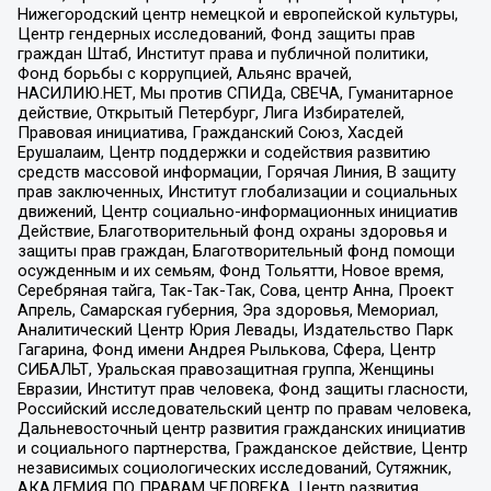
Нижегородский центр немецкой и европейской культуры,
Центр гендерных исследований, Фонд защиты прав
граждан Штаб, Институт права и публичной политики,
Фонд борьбы с коррупцией, Альянс врачей,
НАСИЛИЮ.НЕТ, Мы против СПИДа, СВЕЧА, Гуманитарное
действие, Открытый Петербург, Лига Избирателей,
Правовая инициатива, Гражданский Союз, Хасдей
Ерушалаим, Центр поддержки и содействия развитию
средств массовой информации, Горячая Линия, В защиту
прав заключенных, Институт глобализации и социальных
движений, Центр социально-информационных инициатив
Действие, Благотворительный фонд охраны здоровья и
защиты прав граждан, Благотворительный фонд помощи
осужденным и их семьям, Фонд Тольятти, Новое время,
Серебряная тайга, Так-Так-Так, Сова, центр Анна, Проект
Апрель, Самарская губерния, Эра здоровья, Мемориал,
Аналитический Центр Юрия Левады, Издательство Парк
Гагарина, Фонд имени Андрея Рылькова, Сфера, Центр
СИБАЛЬТ, Уральская правозащитная группа, Женщины
Евразии, Институт прав человека, Фонд защиты гласности,
Российский исследовательский центр по правам человека,
Дальневосточный центр развития гражданских инициатив
и социального партнерства, Гражданское действие, Центр
независимых социологических исследований, Сутяжник,
АКАДЕМИЯ ПО ПРАВАМ ЧЕЛОВЕКА, Центр развития