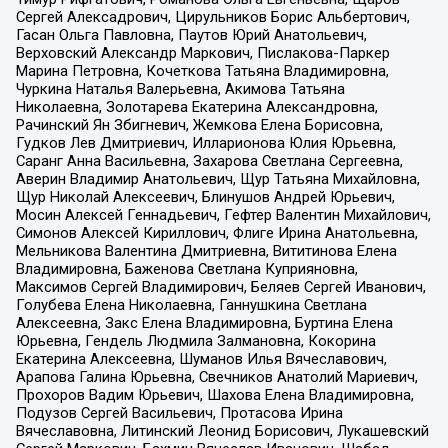
Сергей Алексадрович, Цирульников Борис Альбертович,
Гасан Ольга Павловна, Паутов Юрий Анатольевич,
Верховский Александр Маркович, Пислакова-Паркер
Марина Петровна, Кочеткова Татьяна Владимировна,
Чуркина Наталья Валерьевна, Акимова Татьяна
Николаевна, Золотарева Екатерина Александровна,
Рачинский Ян Збигневич, Жемкова Елена Борисовна,
Гудков Лев Дмитриевич, Илларионова Юлия Юрьевна,
Саранг Анна Васильевна, Захарова Светлана Сергеевна,
Аверин Владимир Анатольевич, Щур Татьяна Михайловна,
Щур Николай Алексеевич, Блинушов Андрей Юрьевич,
Мосин Алексей Геннадьевич, Гефтер Валентин Михайлович,
Симонов Алексей Кириллович, Флиге Ирина Анатольевна,
Мельникова Валентина Дмитриевна, Вититинова Елена
Владимировна, Баженова Светлана Куприяновна,
Максимов Сергей Владимирович, Беляев Сергей Иванович,
Голубева Елена Николаевна, Ганнушкина Светлана
Алексеевна, Закс Елена Владимировна, Буртина Елена
Юрьевна, Гендель Людмила Залмановна, Кокорина
Екатерина Алексеевна, Шуманов Илья Вячеславович,
Арапова Галина Юрьевна, Свечников Анатолий Мариевич,
Прохоров Вадим Юрьевич, Шахова Елена Владимировна,
Подузов Сергей Васильевич, Протасова Ирина
Вячеславовна, Литинский Леонид Борисович, Лукашевский