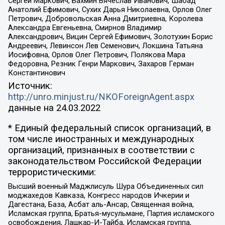
Сергей Маркович, Бахмин Вячеслав Иванович, Шабад
Анатолий Ефимович, Сухих Дарья Николаевна, Орлов Олег
Петрович, Добровольская Анна Дмитриевна, Королева
Александра Евгеньевна, Смирнов Владимир
Александрович, Вицин Сергей Ефимович, Золотухин Борис
Андреевич, Левинсон Лев Семенович, Локшина Татьяна
Иосифовна, Орлов Олег Петрович, Полякова Мара
Федоровна, Резник Генри Маркович, Захаров Герман
Константинович
Источник:
http://unro.minjust.ru/NKOForeignAgent.aspx
данные на
24.03.2022
* Единый федеральный список организаций, в
том числе иностранных и международных
организаций, признанных в соответствии с
законодательством Российской Федерации
террористическими:
Высший военный Маджлисуль Шура Объединенных сил
моджахедов Кавказа, Конгресс народов Ичкерии и
Дагестана, База, Асбат аль-Ансар, Священная война,
Исламская группа, Братья-мусульмане, Партия исламского
освобождения, Лашкар-И-Тайба, Исламская группа,