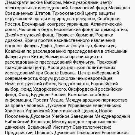
Демократические Выборы, Международный центр
электоральных исследований, Германский фонд Маршалла
Соединенных Штатов, Тихоокеанский центр защиты
окружающей среды и природных ресурсов, Свободная
Россия, Всемирный конгресс украинцев, Атлантический
совет, Человек в беде, Европейский фонд за демократию,
Джеймстаунский фонд, Прожект Хармони, Родники
дракона, Врачи против насильственного извлечения
органов, Фалунь Дафа, Друзья Фалуньгун, Фалуньгун,
Коалиция по расследованию преследования в отношении
Фалуньгун в Китае, Всемирная организация по
расследованию преследований Фалуньгун, Пражский
гражданский центр, Ассоциация школ политических
исследований при Совете Европы, Центр либеральной
современности, Форум русскоязычных европейцев,
Немецко-русский обмен, Бард колледж, Европейский
выбор, Фонд Ходорковского, Оксфордский российский
фонд, Фонд Будущее России, Компания свободы
информации, Проект Медиа, Международное партнерство
за права человека, Духовное Управление Евангельских
Христиан Украинской Христианской Церкви, Новое
Поколение, Духовное Учебное Заведение Международный
Библейский Колледж, Международное христианское
движение, Всемирный Институт Саентологических
Предприятий, Церковь Духовной Технологии, Европейская