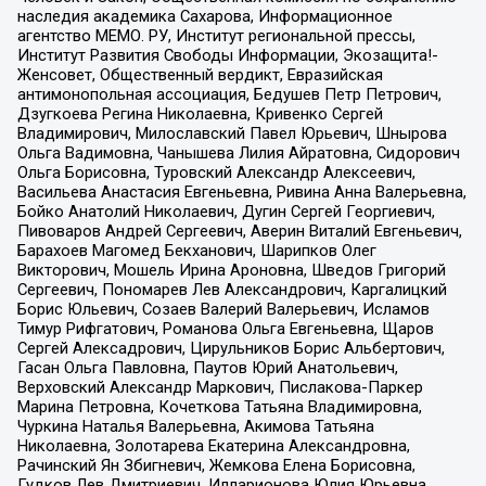
наследия академика Сахарова, Информационное
агентство МЕМО. РУ, Институт региональной прессы,
Институт Развития Свободы Информации, Экозащита!-
Женсовет, Общественный вердикт, Евразийская
антимонопольная ассоциация, Бедушев Петр Петрович,
Дзугкоева Регина Николаевна, Кривенко Сергей
Владимирович, Милославский Павел Юрьевич, Шнырова
Ольга Вадимовна, Чанышева Лилия Айратовна, Сидорович
Ольга Борисовна, Туровский Александр Алексеевич,
Васильева Анастасия Евгеньевна, Ривина Анна Валерьевна,
Бойко Анатолий Николаевич, Дугин Сергей Георгиевич,
Пивоваров Андрей Сергеевич, Аверин Виталий Евгеньевич,
Барахоев Магомед Бекханович, Шарипков Олег
Викторович, Мошель Ирина Ароновна, Шведов Григорий
Сергеевич, Пономарев Лев Александрович, Каргалицкий
Борис Юльевич, Созаев Валерий Валерьевич, Исламов
Тимур Рифгатович, Романова Ольга Евгеньевна, Щаров
Сергей Алексадрович, Цирульников Борис Альбертович,
Гасан Ольга Павловна, Паутов Юрий Анатольевич,
Верховский Александр Маркович, Пислакова-Паркер
Марина Петровна, Кочеткова Татьяна Владимировна,
Чуркина Наталья Валерьевна, Акимова Татьяна
Николаевна, Золотарева Екатерина Александровна,
Рачинский Ян Збигневич, Жемкова Елена Борисовна,
Гудков Лев Дмитриевич, Илларионова Юлия Юрьевна,