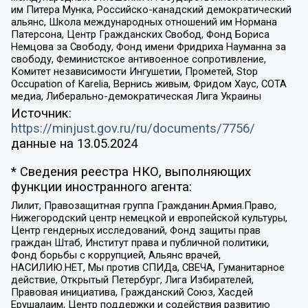
им Питера Мунка, Российско-канадский демократический
альянс, Школа международных отношений им Нормана
Патерсона, Центр Гражданских Свобод, Фонд Бориса
Немцова за Свободу, Фонд имени Фридриха Науманна за
свободу, Феминистское антивоенное сопротивление,
Комитет независимости Ингушетии, Прометей, Stop
Occupation of Karelia, Вернись живым, Фридом Хаус, СОТА
медиа, Либерально-демократическая Лига Украины
Источник:
https://minjust.gov.ru/ru/documents/7756/
данные на
13.05.2024
* Сведения реестра НКО, выполняющих
функции иностранного агента:
Лилит, Правозащитная группа Гражданин.Армия.Право,
Нижегородский центр немецкой и европейской культуры,
Центр гендерных исследований, Фонд защиты прав
граждан Штаб, Институт права и публичной политики,
Фонд борьбы с коррупцией, Альянс врачей,
НАСИЛИЮ.НЕТ, Мы против СПИДа, СВЕЧА, Гуманитарное
действие, Открытый Петербург, Лига Избирателей,
Правовая инициатива, Гражданский Союз, Хасдей
Ерушалаим, Центр поддержки и содействия развитию