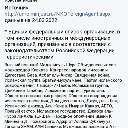
Константинович
Источник:
http://unro.minjust.ru/NKOForeignAgent.aspx
данные на
24.03.2022
* Единый федеральный список организаций, в
том числе иностранных и международных
организаций, признанных в соответствии с
законодательством Российской Федерации
террористическими:
Высший военный Маджлисуль Шура Объединенных сил
моджахедов Кавказа, Конгресс народов Ичкерии и
Дагестана, База, Асбат аль-Ансар, Священная война,
Исламская группа, Братья-мусульмане, Партия исламского
освобождения, Лашкар-И-Тайба, Исламская группа,
Движение Талибан, Исламская партия Туркестана,
Общество социальных реформ, Общество возрождения
исламского наследия, Дом двух святых, Джунд аш-Шам,
Исламский джихад, Аль-Каида, Имарат Кавказ, АБТО,
Правый сектор, Исламское государство, Джабха аль-
Нусра ли-Ахль аш-Шам, Народное ополчение имени К.
Минина и Д. Пожарского, Аджр от Аллаха Субхану уа
Тагьаля SHAM, АУМ Синрике, Муджахеды джамаата Ат-