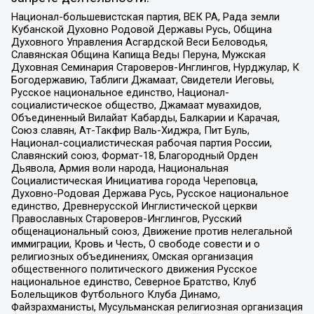
Национал-большевистская партия, ВЕК РА, Рада земли
Кубанской Духовно Родовой Державы Русь, Община
Духовного Управления Асгардской Веси Беловодья,
Славянская Община Капища Веды Перуна, Мужская
Духовная Семинария Староверов-Инглингов, Нурджулар, К
Богодержавию, Таблиги Джамаат, Свидетели Иеговы,
Русское национальное единство, Национал-
социалистическое общество, Джамаат мувахидов,
Объединенный Вилайат Кабарды, Балкарии и Карачая,
Союз славян, Ат-Такфир Валь-Хиджра, Пит Буль,
Национал-социалистическая рабочая партия России,
Славянский союз, Формат-18, Благородный Орден
Дьявола, Армия воли народа, Национальная
Социалистическая Инициатива города Череповца,
Духовно-Родовая Держава Русь, Русское национальное
единство, Древнерусской Инглистической церкви
Православных Староверов-Инглингов, Русский
общенациональный союз, Движение против нелегальной
иммиграции, Кровь и Честь, О свободе совести и о
религиозных объединениях, Омская организация
общественного политического движения Русское
национальное единство, Северное Братство, Клуб
Болельщиков Футбольного Клуба Динамо,
Файзрахманисты, Мусульманская религиозная организация