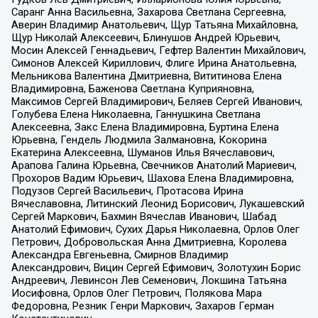
Саранг Анна Васильевна, Захарова Светлана Сергеевна,
Аверин Владимир Анатольевич, Щур Татьяна Михайловна,
Щур Николай Алексеевич, Блинушов Андрей Юрьевич,
Мосин Алексей Геннадьевич, Гефтер Валентин Михайлович,
Симонов Алексей Кириллович, Флиге Ирина Анатольевна,
Мельникова Валентина Дмитриевна, Вититинова Елена
Владимировна, Баженова Светлана Куприяновна,
Максимов Сергей Владимирович, Беляев Сергей Иванович,
Голубева Елена Николаевна, Ганнушкина Светлана
Алексеевна, Закс Елена Владимировна, Буртина Елена
Юрьевна, Гендель Людмила Залмановна, Кокорина
Екатерина Алексеевна, Шуманов Илья Вячеславович,
Арапова Галина Юрьевна, Свечников Анатолий Мариевич,
Прохоров Вадим Юрьевич, Шахова Елена Владимировна,
Подузов Сергей Васильевич, Протасова Ирина
Вячеславовна, Литинский Леонид Борисович, Лукашевский
Сергей Маркович, Бахмин Вячеслав Иванович, Шабад
Анатолий Ефимович, Сухих Дарья Николаевна, Орлов Олег
Петрович, Добровольская Анна Дмитриевна, Королева
Александра Евгеньевна, Смирнов Владимир
Александрович, Вицин Сергей Ефимович, Золотухин Борис
Андреевич, Левинсон Лев Семенович, Локшина Татьяна
Иосифовна, Орлов Олег Петрович, Полякова Мара
Федоровна, Резник Генри Маркович, Захаров Герман