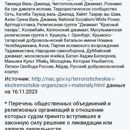
Тавхида Валь-Джихад, Чистопольский Джамаат, Рохнамо
ба суи давлати исломи, Террористическое сообщество
Сеть, Катиба Таухид валь-Джихад, Хайят Тахрир аш-Шам,
Ахлю Сунна Валь Джамаа, National Socialism/White Power,
Артподготовка, Религиозная группа “Джамаат “Красный
пахарь”, Колумбайн, Хатлонский джамаат, Мусульманская
религиозная группа п. Кушкуль г. Оренбург, Крымско-
татарский добровольческий батальон имени Номана
Челебиджихана, Азов, Партия исламского возрождения
Таджикистана, Народная самооборона, Дуббайский
джамаат, московская ячейка, Батал-Хаджи Белхороев,
Маньяки Культ Убийц, Молодёжь Которая Улыбается,
Легион Свобода России, Айдар, Русский добровольческий
корпус
Источник:
http://nac.gov.ru/terroristicheskie-i-
ekstremistskie-organizacii-i-materialy.html
данные
на
16.11.2023
* Перечень общественных объединений и
религиозных организаций в отношении
которых судом принято вступившее в
законную силу решение о ликвидации или
запрете деятельности: