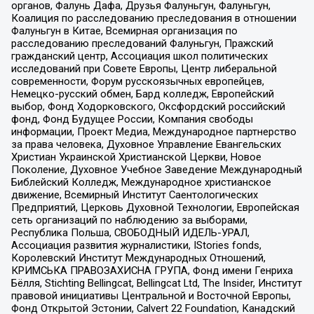
органов, Фалунь Дафа, Друзья Фалуньгун, Фалуньгун,
Коалиция по расследованию преследования в отношении
Фалуньгун в Китае, Всемирная организация по
расследованию преследований Фалуньгун, Пражский
гражданский центр, Ассоциация школ политических
исследований при Совете Европы, Центр либеральной
современности, Форум русскоязычных европейцев,
Немецко-русский обмен, Бард колледж, Европейский
выбор, Фонд Ходорковского, Оксфордский российский
фонд, Фонд Будущее России, Компания свободы
информации, Проект Медиа, Международное партнерство
за права человека, Духовное Управление Евангельских
Христиан Украинской Христианской Церкви, Новое
Поколение, Духовное Учебное Заведение Международный
Библейский Колледж, Международное христианское
движение, Всемирный Институт Саентологических
Предприятий, Церковь Духовной Технологии, Европейская
сеть организаций по наблюдению за выборами,
Республика Польша, СВОБОДНЫЙ ИДЕЛЬ-УРАЛ,
Ассоциация развития журналистики, IStories fonds,
Королевский Институт Международных Отношений,
КРИМСЬКА ПРАВОЗАХИСНА ГРУПА, Фонд имени Генриха
Бёлля, Stichting Bellingcat, Bellingcat Ltd, The Insider, Институт
правовой инициативы Центральной и Восточной Европы,
Фонд Открытой Эстонии, Calvert 22 Foundation, Канадский