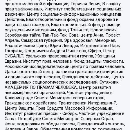
средств массовой информации, Горячая Линия, В защиту
прав заключенных, Институт глобализации и социальных
движений, Центр социально-информационных инициатив
Действие, Благотворительный фонд охраны здоровья и
защиты прав граждан, Благотворительный фонд помощи
осужденным и их семьям, Фонд Тольятти, Новое время,
Серебряная тайга, Так-Так-Так, Сова, центр Анна, Проект
Апрель, Самарская губерния, Эра здоровья, Мемориал,
Аналитический Центр Юрия Левады, Издательство Парк
Гагарина, Фонд имени Андрея Рылькова, Сфера, Центр
СИБАЛЬТ, Уральская правозащитная группа, Женщины
Евразии, Институт прав человека, Фонд защиты гласности,
Российский исследовательский центр по правам человека,
Дальневосточный центр развития гражданских инициатив
и социального партнерства, Гражданское действие, Центр
независимых социологических исследований, Сутяжник,
АКАДЕМИЯ ПО ПРАВАМ ЧЕЛОВЕКА, Центр развития
некоммерческих организаций, Частное учреждение в
Калининграде Совета Министров северных стран,
Гражданское содействие, Трансперенси Интернешнл-Р,
Центр Защиты Прав Средств Массовой Информации,
Институт развития прессы - Сибирь, Частное учреждение в
Санкт-Петербурге Совета Министров Северных Стран,
Фонд поддержки свободы прессы, Гражданский контроль,
Человек и Закон, Общественная комиссия по сохранению