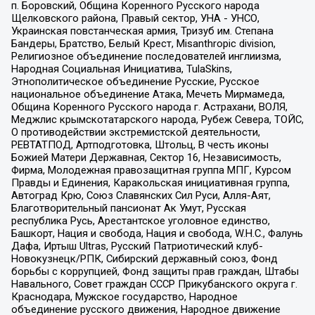
п. Боровский, Община Коренного Русского народа
Щелковского района, Правый сектор, УНА - УНСО,
Украинская повстанческая армия, Тризуб им. Степана
Бандеры, Братство, Белый Крест, Misanthropic division,
Религиозное объединение последователей инглиизма,
Народная Социальная Инициатива, TulaSkins,
Этнополитическое объединение Русские, Русское
национальное объединение Атака, Мечеть Мирмамеда,
Община Коренного Русского народа г. Астрахани, ВОЛЯ,
Меджлис крымскотатарского народа, Рубеж Севера, ТОЙС,
О противодействии экстремистской деятельности,
РЕВТАТПОД, Артподготовка, Штольц, В честь иконы
Божией Матери Державная, Сектор 16, Независимость,
Фирма, Молодежная правозащитная группа МПГ, Курсом
Правды и Единения, Каракольская инициативная группа,
Автоград Крю, Союз Славянских Сил Руси, Алля-Аят,
Благотворительный пансионат Ак Умут, Русская
республика Русь, Арестантское уголовное единство,
Башкорт, Нация и свобода, Нация и свобода, W.H.С., Фалунь
Дафа, Иртыш Ultras, Русский Патриотический клуб-
Новокузнецк/РПК, Сибирский державный союз, Фонд
борьбы с коррупцией, Фонд защиты прав граждан, Штабы
Навального, Совет граждан СССР Прикубанского округа г.
Краснодара, Мужское государство, Народное
объединение русского движения, Народное движение