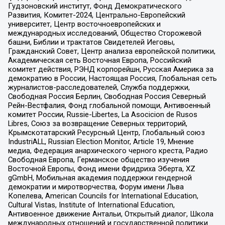
Гудзоновский институт, Фонд Демократического
Развития, Комитет-2024, Центрально-Европейский
университет, Центр восточноевропейских и
международных исследований, Общество Сторожевой
башни, Библии и трактатов Свидетелей Иеговы,
Гражданский Совет, Центр анализа европейской политики,
Академическая сеть Восточная Европа, Российский
комитет действия, РЭНД корпорейшн, Русская Америка за
демократию в России, Настоящая Россия, Глобальная сеть
журналистов-расследователей, Служба поддержки,
Свободная Россия Берлин, Свободная Россия Северный
Рейн-Вестфалия, Фонд глобальной помощи, Антивоенный
комитет России, Russie-Libertes, La Asocicion de Rusos
Libres, Союз за возвращение Северных территорий,
Крымскотатарский Ресурсный Центр, Глобальный союз
IndustriALL, Russian Election Monitor, Article 19, Мнение
медиа, Федерация анархического черного креста, Радио
Свободная Европа, Германское общество изучения
Восточной Европы, Фонд имени Фридриха Эберта, XZ
gGmbH, Мобильная академия поддержки гендерной
демократии и миротворчества, Форум имени Льва
Копелева, American Councils for International Education,
Cultural Vistas, Institute of International Education,
Антивоенное движение Антальи, Открытый диалог, Школа
международных отношений и государственной политики