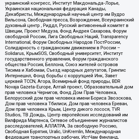
украинский конгресс, Институт Макдональда-Лорье,
Украинская национальная федерация Канады,
Декабристы, Международный научный центр им Вудро
Вильсона, Свободная пресса, Возрождение, Всеукраинский
духовный центр , Риддл, Русский антивоенный комитет в
Швеции, Проект Медуза, Фонд Андрея Сахарова, Форум
свободной России, Лига Свободных Наций, Transparеncy
International, Форум Свободных Народов ПостРоссии,
Солидарность с гражданским движением в России –
Solidarus, КрымSOS, Свободный университет, Институт
государственного управления, Форум гражданского
общества Россия, Беллона, Союз жителей островов
Тисима и Хабомаи, Съезд народных депутатов, Гринпис
Интернешнл, Фонд борьбы с коррупцией Инк, Завет
церквей TCCN, Агора, Всемирный фонд природы, BDR
Novaja Gazeta-Europe, Алтай проект, Образовательный дом
прав человека Чернигов, Фонд Дом Прав Человека,
Белорусский дом прав человека имени Бориса Звозскова,
Дом прав человека Тбилиси, Дом прав человека Ереван,
Дом прав человека Крым, Центр дикого лосося, TVR
Studios, ТВ Дождь, Центр европейских исследований им
Вилфрида Мартенса, Сетевое объединение журналистов
расследователей, АЛЛАТРА, За свободную Россию,
Свободная Бурятия, Uralic, UnKremlin, Международная
федерация транспортных рабочих, ИстЧам Финланд,