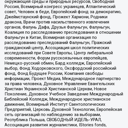
окружающей среды и природных ресурсов, Свободная
Россия, Всемирный конгресс украинцев, Атлантический
совет, Человек в беде, Европейский фонд за демократию,
Джеймстаунский фонд, Прожект Хармони, Родники
дракона, Врачи против насильственного извлечения
органов, Фалунь Дафа, Друзья Фалуньгун, Фалуньгун,
Коалиция по расследованию преследования в отношении
Фалуньгун в Китае, Всемирная организация по
расследованию преследований Фалуньгун, Пражский
гражданский центр, Ассоциация школ политических
исследований при Совете Европы, Центр либеральной
современности, Форум русскоязычных европейцев,
Немецко-русский обмен, Бард колледж, Европейский
выбор, Фонд Ходорковского, Оксфордский российский
фонд, Фонд Будущее России, Компания свободы
информации, Проект Медиа, Международное партнерство
за права человека, Духовное Управление Евангельских
Христиан Украинской Христианской Церкви, Новое
Поколение, Духовное Учебное Заведение Международный
Библейский Колледж, Международное христианское
движение, Всемирный Институт Саентологических
Предприятий, Церковь Духовной Технологии, Европейская
сеть организаций по наблюдению за выборами,
Республика Польша, СВОБОДНЫЙ ИДЕЛЬ-УРАЛ,
Ассоциация развития журналистики, IStories fonds,