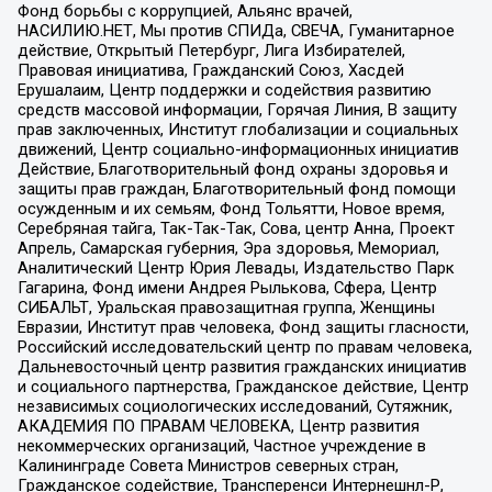
Фонд борьбы с коррупцией, Альянс врачей,
НАСИЛИЮ.НЕТ, Мы против СПИДа, СВЕЧА, Гуманитарное
действие, Открытый Петербург, Лига Избирателей,
Правовая инициатива, Гражданский Союз, Хасдей
Ерушалаим, Центр поддержки и содействия развитию
средств массовой информации, Горячая Линия, В защиту
прав заключенных, Институт глобализации и социальных
движений, Центр социально-информационных инициатив
Действие, Благотворительный фонд охраны здоровья и
защиты прав граждан, Благотворительный фонд помощи
осужденным и их семьям, Фонд Тольятти, Новое время,
Серебряная тайга, Так-Так-Так, Сова, центр Анна, Проект
Апрель, Самарская губерния, Эра здоровья, Мемориал,
Аналитический Центр Юрия Левады, Издательство Парк
Гагарина, Фонд имени Андрея Рылькова, Сфера, Центр
СИБАЛЬТ, Уральская правозащитная группа, Женщины
Евразии, Институт прав человека, Фонд защиты гласности,
Российский исследовательский центр по правам человека,
Дальневосточный центр развития гражданских инициатив
и социального партнерства, Гражданское действие, Центр
независимых социологических исследований, Сутяжник,
АКАДЕМИЯ ПО ПРАВАМ ЧЕЛОВЕКА, Центр развития
некоммерческих организаций, Частное учреждение в
Калининграде Совета Министров северных стран,
Гражданское содействие, Трансперенси Интернешнл-Р,