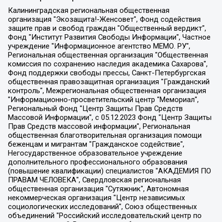
Калининградская региональная общественная организация "Экозащита!-Женсовет", Фонд содействия защите прав и свобод граждан "Общественный вердикт", Фонд "Институт Развития Свободы Информации", Частное учреждение "Информационное агентство МЕМО. РУ", Региональная общественная организация "Общественная комиссия по сохранению наследия академика Сахарова", Фонд поддержки свободы прессы, Санкт-Петербургская общественная правозащитная организация "Гражданский контроль", Межрегиональная общественная организация "Информационно-просветительский центр "Мемориал", Региональный Фонд "Центр Защиты Прав Средств Массовой Информации", с 05.12.2023 Фонд "Центр Защиты Прав Средств массовой информации", Региональная общественная благотворительная организация помощи беженцам и мигрантам "Гражданское содействие", Негосударственное образовательное учреждение дополнительного профессионального образования (повышение квалификации) специалистов "АКАДЕМИЯ ПО ПРАВАМ ЧЕЛОВЕКА", Свердловская региональная общественная организация "Сутяжник", Автономная некоммерческая организация "Центр независимых социологических исследований", Союз общественных объединений "Российский исследовательский центр по правам человека", Региональное общественное учреждение научно-информационный центр "МЕМОРИАЛ", Некоммерческая организация "Фонд защиты гласности", Автономная некоммерческая организация "Институт прав человека", Городская общественная организация "Екатеринбургское общество "МЕМОРИАЛ", Городская общественная организация "Рязанское историко-просветительское и правозащитное общество "Мемориал" (Рязанский Мемориал), Челябинский региональный орган общественной самодеятельности – женское общественное объединение "Женщины Евразии", Челябинский региональный орган общественной самодеятельности "Уральская правозащитная группа", Фонд содействия защите здоровья и социальной справедливости имени Андрея Рылькова, Автономная Некоммерческая Организация "Аналитический Центр Юрия Левады", Автономная некоммерческая организация социальной поддержки населения "Проект Апрель", Региональная общественная организация помощи женщинам и детям, находящимся в кризисной ситуации "Информационно-методический центр "Анна", Фонд содействия развитию массовых коммуникаций и правовому просвещению "Так-так-Так", Фонд содействия устойчивому развитию "Серебряная тайга", Свердловский региональный общественный фонд социальных проектов "Новое время", "Idel.Реалии", Кавказ.Реалии, Крым.Реалии, Телеканал Настоящее Время, Татаро-башкирская служба Радио Свобода (Azatliq Radiosi), Радио Свободная Европа/Радио Свобода (PCE/PC), "Сибирь.Реалии", "Фактограф", Благотворительный фонд помощи осужденным и их семьям, Автономная некоммерческая организация "Институт глобализации и социальных движений", Фонд "В защиту прав заключенных", Частное учреждение "Центр поддержки и содействия развитию средств массовой информации", Пензенский региональный общественный благотворительный фонд "Гражданский союз", "Север.Реалии", Некоммерческая организация Фонд "Правовая инициатива", Общество с ограниченной ответственностью "Радио Свободная Европа/Радио Свобода", Чешское информационное агентство "MEDIUM-ORIENT", Красноярская региональная общественная организация "Мы против СПИДа", Камалягин Денис Николаевич, Маркелов Сергей Евгеньевич, Пономарев Лев Александрович, Савицкая Людмила Алексеевна, Автономная некоммерческая организация "Центр по работе с проблемой насилия "НАСИЛИЮ.НЕТ", Межрегиональный профессиональный союз работников здравоохранения "Альянс врачей", Юридическое лицо, зарегистрированное в Латвийской Республике, SIA "Medusa Project" (регистрационный номер 40103797863, дата регистрации 10.06.2014), Некоммерческая организация "Фонд по борьбе с коррупцией", Автономная некоммерческая организация "Институт права и публичной политики", Баданин Роман Сергеевич, Гликин Максим Александрович, Железнова Мария Михайловна, Лукьянова Юлия Сергеевна, Маетная Елизавета Витальевна, Маняхин Петр Борисович, Чуракова Ольга Владимировна, Ярош Юлия Петровна, Юридическое лицо "The Insider SIA", зарегистрированное в Риге, Латвийская Республика (дата регистрации 26.06.2015), являющееся администратором доменного имени интернет-издания "The Insider SIA", https://theins.ru, Постернак Алексей Евгеньевич, Рубин Михаил Аркадьевич, Анин Роман Александрович, Юридическое лицо Istories fonds, зарегистрированное в Латвийской Республике (регистрационный номер 50008295751, дата регистрации 24.02.2020), Великовский Дмитрий Александрович, Долинина Ирина Николаевна, Мароховская Алеся Алексеевна, Шлейнов Роман Юрьевич, Шмагун Олеся Валентиновна, Общество с ограниченной ответственностью "Альтаир 2021", Общество с ограниченной ответственностью "Вега 2021", Общество с ограниченной ответственностью "Главный редактор 2021", Общество с ограниченной ответственностью "Ромашки монолит", Важенков Артем Валерьевич, Ивановская областная общественная организация "Центр гендерных исследований", Гурман Юрий Альбертович, Медиапроект "ОВД-Инфо", Егоров Владимир Владимирович, Жилинский Владимир Александрович, Общество с ограниченной ответственностью "ЗП", Иванова София Юрьевна, Карезина Инна Павловна, Кильтау Екатерина Викторовна, Петров Алексей Викторович, Пискунов Сергей Евгеньевич, Смирнов Сергей Сергеевич, Тихонов Михаил Сергеевич, Общество с ограниченной ответственностью "ЖУРНАЛИСТ-ИНОСТРАННЫЙ АГЕНТ", Арапова Галина Юрьевна, Вольтская Татьяна Анатольевна, Американская компания "Mason G.E.S. Anonymous Foundation" (США), являющаяся владельцем интернет-издания https://mnews.world/, Компания "Stichting Bellingcat", зарегистрированная в Нидерландах (дата регистрации 11.07.2018), Захаров Андрей Вячеславович, Клепиковская Екатерина Дмитриевна, Общество с ограниченной ответственностью "МЕМО", Перл Роман Александрович, Симонов Евгений Алексеевич, Соловьева Елена Анатольевна, Сотников Даниил Владимирович, Сурначева Елизавета Дмитриевна, Автономная некоммерческая организация по защите прав человека и информированию населения "Якутия – Наше Мнение", Общество с ограниченной ответственностью "Москоу диджитал медиа", с 26.01.2023 Общество с ограниченной ответственностью "Чайка Белые сады", Ветошкина Валерия Валерьевна, Заговора Максим Александрович, Межрегиональное общественное движение "Российская ЛГБТ - сеть", Оленичев Максим Владимирович, Павлов Иван Юрьевич, Скворцова Елена Сергеевна, Общество с ограниченной ответственностью "Как бы инагент", Кочетков Игорь Викторович, Общество с ограниченной ответственностью "Честные выборы", Еланчик Олег Александрович, Общество с ограниченной ответственностью "Нобелевский призыв", Гималова Регина Эмилевна, Григорьев Андрей Валерьевич, Григорьева Алина Александровна, Ассоциация по содействию защите прав призывников, альтернативнослужащих и военнослужащих "Правозащитная группа "Гражданин.Армия.Право", Хисамова Регина Фаритовна, Автономная некоммерческая организация по реализации социально-правовых программ "Лилит", Дальневосточное общественное движение "Маяк", Санкт-Петербургская ЛГБТ-инициативная группа "Выход", Инициативная группа ЛГБТ+ "Реверс", Алексеев Андрей Викторович, Бекбулатова Таисия Львовна, Беляев Иван Михайлович, Владыкина Елена Сергеевна, Гельман Марат Александрович, Никульшина Вероника Юрьевна, Толоконникова Надежда Андреевна, Шендерович Виктор Анатольевич, Общество с ограниченной ответственностью "Данное сообщение", Общество с ограниченной ответственностью Издательский дом "Новая глава", Айнбиндер Александра Александровна, Московский комьюнити-центр для ЛГБТ+инициатив, Благотворительный фонд развития филантропии, Deutsche Welle (Германия, Kurt-Schumacher-Strasse 3, 53113 Bonn), Борзунова Мария Михайловна, Воробьев Виктор Викторович, Голубева Анна Львовна, Константинова Алла Михайловна, Малкова Ирина Владимировна, Мурадов Мурад Абдулгалимович, Осетинская Елизавета Николаевна, Понасенков Евгений Николаевич, Ганапольский Матвей Юрьевич, Киселев Евгений Алексеевич, Борухович Ирина Григорьевна, Дремин Иван Тимофеевич, Дубровский Дмитрий Викторович, Красноярская региональная общественная организация поддержки и развития альтернативных образовательных технологий и межкультурных коммуникаций "ИНТЕРРА", Маяковская Екатерина Алексеевна, Фейгин Марк Захарович, Филимонов Андрей Викторович, Дзугкоева Регина Николаевна, Доброхотов Роман Александрович, Дудь Юрий Александрович, Елкин Сергей Владимирович, Кругликов Кирилл Игоревич, Сабунаева Мария Леонидовна, Семенов Алексей Владимирович, Шаинян Карен Багратович, Шульман Екатерина Михайловна, Асафьев Артур Валерьевич, Вахштайн Виктор Семенович, Венедиктов Алексей Алексеевич, Лушникова Екатерина Евгеньевна, Волков Леонид Михайлович, Невзоров Александр Глебович, Пархоменко Сергей Борисович, Сироткин Ярослав Николаевич, Кара-Мурза Владимир Владимирович, Баранова Наталья Владимировна, Гозман Леонид Яковлевич, Кагарлицкий Борис Юльевич, Климарев Михаил Валерьевич, Милов Владимир Станиславович, Автономная некоммерческая организация Краснодарский центр современного искусства "Типография", Моргенштерн Алишер Тагирович, Соболь Любовь Эдуардовна, Общество с ограниченной ответственностью "ЛИЗА НОРМ", Каспаров Гарри Кимович, Ходорковский Михаил Борисович, Общество с ограниченной ответственностью "Апрельские тезисы", Данилович Ирина Брониславовна, Кашин Олег Владимирович, Петров Николай Владимирович, Пивоваров Алексей Владимирович, Соколов Михаил Владимирович, Цветкова Юлия Владимировна, Чичваркин Евгений Александрович, Комитет против пыток/Команда против пыток, Общество с ограниченной ответственностью "Первый научный", Общество с ограниченной ответственностью "Вертолет и ко", Белоцерковская Вероника Борисовна, Кац Максим Евгеньевич, Лазарева Татьяна Юрьевна, Шаведдинов Руслан Табризович, Яшин Илья Валерьевич, Общество с ограниченной ответственностью "Иноагент ААВ", Алешковский Дмитрий Петрович, Альбац Евгения Марковна, Быков Дмитрий Львович, Галямина Юлия Евгеньевна, Лойко Сергей Леонидович, Мартынов Кирилл Константинович, Медведев Сергей Александрович, Крашенинников Федор Геннадиевич, Гордеева Катерина Вл