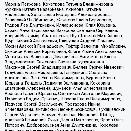
Марина Петровна, Кочеткова Татьяна Владимировна,
Чуркина Наталья Валерьевна, Акимова Татьяна
Николаевна, Золотарева Екатерина Александровна,
Рачинский Ян Збигневич, Жемкова Елена Борисовна,
Гудков Лев Дмитриевич, Илларионова Юлия Юрьевна,
Саранг Анна Васильевна, Захарова Светлана Сергеевна,
Аверин Владимир Анатольевич, Щур Татьяна Михайловна,
Щур Николай Алексеевич, Блинушов Андрей Юрьевич,
Мосин Алексей Геннадьевич, Гефтер Валентин Михайлович,
Симонов Алексей Кириллович, Флиге Ирина Анатольевна,
Мельникова Валентина Дмитриевна, Вититинова Елена
Владимировна, Баженова Светлана Куприяновна,
Максимов Сергей Владимирович, Беляев Сергей Иванович,
Голубева Елена Николаевна, Ганнушкина Светлана
Алексеевна, Закс Елена Владимировна, Буртина Елена
Юрьевна, Гендель Людмила Залмановна, Кокорина
Екатерина Алексеевна, Шуманов Илья Вячеславович,
Арапова Галина Юрьевна, Свечников Анатолий Мариевич,
Прохоров Вадим Юрьевич, Шахова Елена Владимировна,
Подузов Сергей Васильевич, Протасова Ирина
Вячеславовна, Литинский Леонид Борисович, Лукашевский
Сергей Маркович, Бахмин Вячеслав Иванович, Шабад
Анатолий Ефимович, Сухих Дарья Николаевна, Орлов Олег
Петрович, Добровольская Анна Дмитриевна, Королева
Александра Евгеньевна, Смирнов Владимир