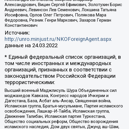
Александрович, Вицин Сергей Ефимович, Золотухин Борис
Андреевич, Левинсон Лев Семенович, Локшина Татьяна
Иосифовна, Орлов Олег Петрович, Полякова Мара
Федоровна, Резник Генри Маркович, Захаров Герман
Константинович
Источник:
http://unro.minjust.ru/NKOForeignAgent.aspx
данные на
24.03.2022
* Единый федеральный список организаций, в
том числе иностранных и международных
организаций, признанных в соответствии с
законодательством Российской Федерации
террористическими:
Высший военный Маджлисуль Шура Объединенных сил
моджахедов Кавказа, Конгресс народов Ичкерии и
Дагестана, База, Асбат аль-Ансар, Священная война,
Исламская группа, Братья-мусульмане, Партия исламского
освобождения, Лашкар-И-Тайба, Исламская группа,
Движение Талибан, Исламская партия Туркестана,
Общество социальных реформ, Общество возрождения
исламского наследия, Дом двух святых, Джунд аш-Шам,