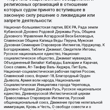
религиозных организаций в отношении
которых судом принято вступившее в
законную силу решение о ликвидации или
запрете деятельности:
Национал-большевистская партия, ВЕК РА, Рада земли
Кубанской Духовно Родовой Державы Русь, Община
Духовного Управления Асгардской Веси Беловодья,
Славянская Община Капища Веды Перуна, Мужская
Духовная Семинария Староверов-Инглингов, Нурджулар, К
Богодержавию, Таблиги Джамаат, Свидетели Иеговы,
Русское национальное единство, Национал-
социалистическое общество, Джамаат мувахидов,
Объединенный Вилайат Кабарды, Балкарии и Карачая,
Союз славян, Ат-Такфир Валь-Хиджра, Пит Буль,
Национал-социалистическая рабочая партия России,
Славянский союз, Формат-18, Благородный Орден
Дьявола, Армия воли народа, Национальная
Социалистическая Инициатива города Череповца,
Духовно-Родовая Держава Русь, Русское национальное
единство, Древнерусской Инглистической церкви
Православных Староверов-Инглингов, Русский
общенациональный союз, Движение против нелегальной
иммиграции, Кровь и Честь, О свободе совести и о