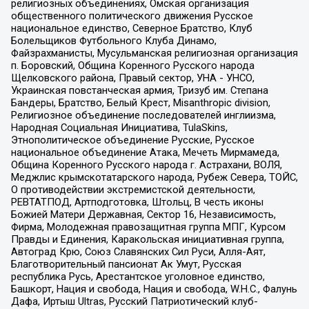
религиозных объединениях, Омская организация
общественного политического движения Русское
национальное единство, Северное Братство, Клуб
Болельщиков Футбольного Клуба Динамо,
Файзрахманисты, Мусульманская религиозная организация
п. Боровский, Община Коренного Русского народа
Щелковского района, Правый сектор, УНА - УНСО,
Украинская повстанческая армия, Тризуб им. Степана
Бандеры, Братство, Белый Крест, Misanthropic division,
Религиозное объединение последователей инглиизма,
Народная Социальная Инициатива, TulaSkins,
Этнополитическое объединение Русские, Русское
национальное объединение Атака, Мечеть Мирмамеда,
Община Коренного Русского народа г. Астрахани, ВОЛЯ,
Меджлис крымскотатарского народа, Рубеж Севера, ТОЙС,
О противодействии экстремистской деятельности,
РЕВТАТПОД, Артподготовка, Штольц, В честь иконы
Божией Матери Державная, Сектор 16, Независимость,
Фирма, Молодежная правозащитная группа МПГ, Курсом
Правды и Единения, Каракольская инициативная группа,
Автоград Крю, Союз Славянских Сил Руси, Алля-Аят,
Благотворительный пансионат Ак Умут, Русская
республика Русь, Арестантское уголовное единство,
Башкорт, Нация и свобода, Нация и свобода, W.H.С., Фалунь
Дафа, Иртыш Ultras, Русский Патриотический клуб-