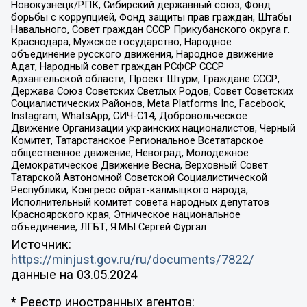
Новокузнецк/РПК, Сибирский державный союз, Фонд
борьбы с коррупцией, Фонд защиты прав граждан, Штабы
Навального, Совет граждан СССР Прикубанского округа г.
Краснодара, Мужское государство, Народное
объединение русского движения, Народное движение
Адат, Народный совет граждан РСФСР СССР
Архангельской области, Проект Штурм, Граждане СССР,
Держава Союз Советских Светлых Родов, Совет Советских
Социалистических Районов, Meta Platforms Inc, Facebook,
Instagram, WhatsApp, СИЧ-С14, Добровольческое
Движение Организации украинских националистов, Черный
Комитет, Татарстанское Региональное Всетатарское
общественное движение, Невоград, Молодежное
Демократическое Движение Весна, Верховный Совет
Татарской Автономной Советской Социалистической
Республики, Конгресс ойрат-калмыцкого народа,
Исполнительный комитет совета народных депутатов
Красноярского края, Этническое национальное
объединение, ЛГБТ, Я.МЫ Сергей Фургал
Источник:
https://minjust.gov.ru/ru/documents/7822/
данные на
03.05.2024
* Реестр иностранных агентов: