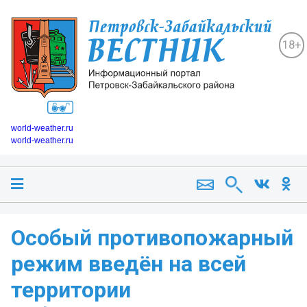
18+
world-weather.ru
world-weather.ru
Особый противопожарный
режим введён на всей
территории