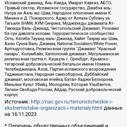
Исламский джихад, Аль-Каида, Имарат Кавказ, АБТО,
Правый сектор, Исламское государство, Джабха аль-
Нусра ли-Ахль аш-Шам, Народное ополчение имени К.
Минина и Д. Пожарского, Аджр от Аллаха Субхану уа
Тагьаля SHAM, АУМ Синрике, Муджахеды джамаата Ат-
Тавхида Валь-Джихад, Чистопольский Джамаат, Рохнамо
ба суи давлати исломи, Террористическое сообщество
Сеть, Катиба Таухид валь-Джихад, Хайят Тахрир аш-Шам,
Ахлю Сунна Валь Джамаа, National Socialism/White Power,
Артподготовка, Религиозная группа “Джамаат “Красный
пахарь”, Колумбайн, Хатлонский джамаат, Мусульманская
религиозная группа п. Кушкуль г. Оренбург, Крымско-
татарский добровольческий батальон имени Номана
Челебиджихана, Азов, Партия исламского возрождения
Таджикистана, Народная самооборона, Дуббайский
джамаат, московская ячейка, Батал-Хаджи Белхороев,
Маньяки Культ Убийц, Молодёжь Которая Улыбается,
Легион Свобода России, Айдар, Русский добровольческий
корпус
Источник:
http://nac.gov.ru/terroristicheskie-i-
ekstremistskie-organizacii-i-materialy.html
данные
на
16.11.2023
* Перечень общественных объединений и