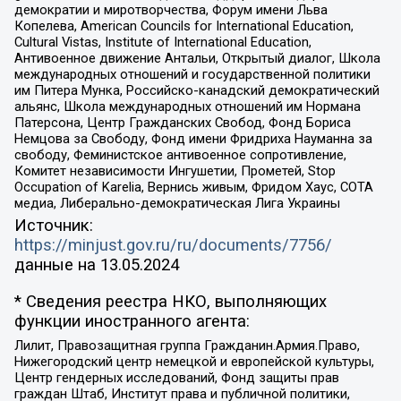
демократии и миротворчества, Форум имени Льва
Копелева, American Councils for International Education,
Cultural Vistas, Institute of International Education,
Антивоенное движение Антальи, Открытый диалог, Школа
международных отношений и государственной политики
им Питера Мунка, Российско-канадский демократический
альянс, Школа международных отношений им Нормана
Патерсона, Центр Гражданских Свобод, Фонд Бориса
Немцова за Свободу, Фонд имени Фридриха Науманна за
свободу, Феминистское антивоенное сопротивление,
Комитет независимости Ингушетии, Прометей, Stop
Occupation of Karelia, Вернись живым, Фридом Хаус, СОТА
медиа, Либерально-демократическая Лига Украины
Источник:
https://minjust.gov.ru/ru/documents/7756/
данные на
13.05.2024
* Сведения реестра НКО, выполняющих
функции иностранного агента:
Лилит, Правозащитная группа Гражданин.Армия.Право,
Нижегородский центр немецкой и европейской культуры,
Центр гендерных исследований, Фонд защиты прав
граждан Штаб, Институт права и публичной политики,