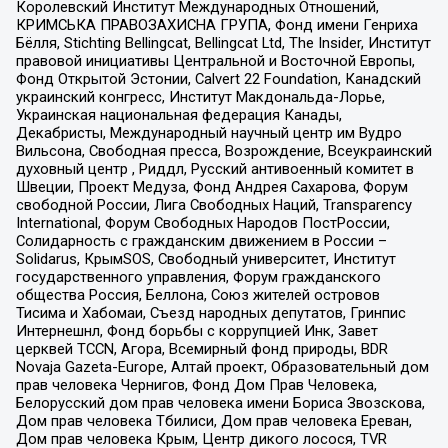
Королевский Институт Международных Отношений,
КРИМСЬКА ПРАВОЗАХИСНА ГРУПА, Фонд имени Генриха
Бёлля, Stichting Bellingcat, Bellingcat Ltd, The Insider, Институт
правовой инициативы Центральной и Восточной Европы,
Фонд Открытой Эстонии, Calvert 22 Foundation, Канадский
украинский конгресс, Институт Макдональда-Лорье,
Украинская национальная федерация Канады,
Декабристы, Международный научный центр им Вудро
Вильсона, Свободная пресса, Возрождение, Всеукраинский
духовный центр , Риддл, Русский антивоенный комитет в
Швеции, Проект Медуза, Фонд Андрея Сахарова, Форум
свободной России, Лига Свободных Наций, Transparеncy
International, Форум Свободных Народов ПостРоссии,
Солидарность с гражданским движением в России –
Solidarus, КрымSOS, Свободный университет, Институт
государственного управления, Форум гражданского
общества Россия, Беллона, Союз жителей островов
Тисима и Хабомаи, Съезд народных депутатов, Гринпис
Интернешнл, Фонд борьбы с коррупцией Инк, Завет
церквей TCCN, Агора, Всемирный фонд природы, BDR
Novaja Gazeta-Europe, Алтай проект, Образовательный дом
прав человека Чернигов, Фонд Дом Прав Человека,
Белорусский дом прав человека имени Бориса Звозскова,
Дом прав человека Тбилиси, Дом прав человека Ереван,
Дом прав человека Крым, Центр дикого лосося, TVR