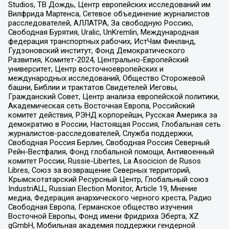
Studios, ТВ Дождь, Центр европейских исследований им
Вилфрида Мартенса, Сетевое объединение журналистов
расследователей, АЛЛАТРА, За свободную Россию,
Свободная Бурятия, Uralic, UnKremlin, Международная
федерация транспортных рабочих, ИстЧам Финланд,
Гудзоновский институт, Фонд Демократического
Развития, Комитет-2024, Центрально-Европейский
университет, Центр восточноевропейских и
международных исследований, Общество Сторожевой
башни, Библии и трактатов Свидетелей Иеговы,
Гражданский Совет, Центр анализа европейской политики,
Академическая сеть Восточная Европа, Российский
комитет действия, РЭНД корпорейшн, Русская Америка за
демократию в России, Настоящая Россия, Глобальная сеть
журналистов-расследователей, Служба поддержки,
Свободная Россия Берлин, Свободная Россия Северный
Рейн-Вестфалия, Фонд глобальной помощи, Антивоенный
комитет России, Russie-Libertes, La Asocicion de Rusos
Libres, Союз за возвращение Северных территорий,
Крымскотатарский Ресурсный Центр, Глобальный союз
IndustriALL, Russian Election Monitor, Article 19, Мнение
медиа, Федерация анархического черного креста, Радио
Свободная Европа, Германское общество изучения
Восточной Европы, Фонд имени Фридриха Эберта, XZ
gGmbH, Мобильная академия поддержки гендерной