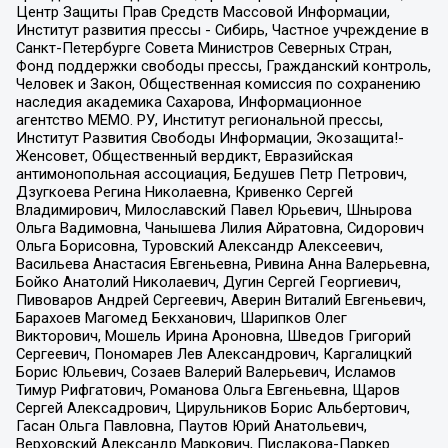
Центр Защиты Прав Средств Массовой Информации,
Институт развития прессы - Сибирь, Частное учреждение в
Санкт-Петербурге Совета Министров Северных Стран,
Фонд поддержки свободы прессы, Гражданский контроль,
Человек и Закон, Общественная комиссия по сохранению
наследия академика Сахарова, Информационное
агентство МЕМО. РУ, Институт региональной прессы,
Институт Развития Свободы Информации, Экозащита!-
Женсовет, Общественный вердикт, Евразийская
антимонопольная ассоциация, Бедушев Петр Петрович,
Дзугкоева Регина Николаевна, Кривенко Сергей
Владимирович, Милославский Павел Юрьевич, Шнырова
Ольга Вадимовна, Чанышева Лилия Айратовна, Сидорович
Ольга Борисовна, Туровский Александр Алексеевич,
Васильева Анастасия Евгеньевна, Ривина Анна Валерьевна,
Бойко Анатолий Николаевич, Дугин Сергей Георгиевич,
Пивоваров Андрей Сергеевич, Аверин Виталий Евгеньевич,
Барахоев Магомед Бекханович, Шарипков Олег
Викторович, Мошель Ирина Ароновна, Шведов Григорий
Сергеевич, Пономарев Лев Александрович, Каргалицкий
Борис Юльевич, Созаев Валерий Валерьевич, Исламов
Тимур Рифгатович, Романова Ольга Евгеньевна, Щаров
Сергей Алексадрович, Цирульников Борис Альбертович,
Гасан Ольга Павловна, Паутов Юрий Анатольевич,
Верховский Александр Маркович, Пислакова-Паркер