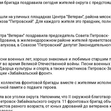
я бригада поздравила сегодня жителей округа с предсто
и на уличных площадках Центра "Ветеран", района мясок
за "Петровский". Для каждого жителя это праздник, полн
ра "Ветеран" поздравила председатель Совета Петровск-
 Вдовина, в железнодорожном районе жителей приветствов
апухова, в Совхозе "Петровский" депутат Законодательног
есни военных лет, хорошо знакомые и любимые старшим 
т во время Великой Отечественной войны. Песни военных
Дворца культуры и спорта, а также участников Петровск-З
ции «Забайкальский фронт».
 коллектив фронтовой бригады вместе с жителями исполн
ной памяти о подвиге героев.
ила все уголки округа. Напомним, что II окружной благотво
етровск-Забайкальского округа. 11 фронтовых бригад об
истов разного возраста, от юных дарований до ветеранов 
еловек.