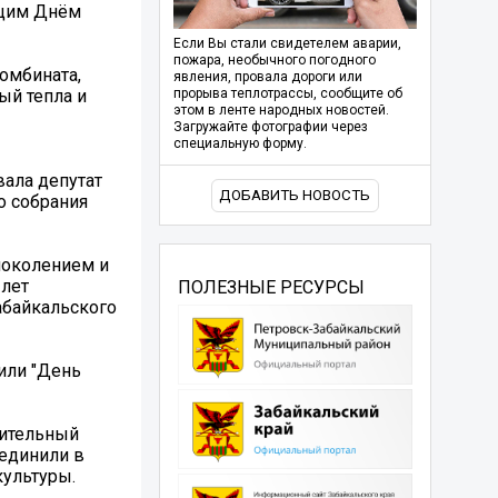
ящим Днём
Если Вы стали свидетелем аварии,
пожара, необычного погодного
омбината,
явления, провала дороги или
ый тепла и
прорыва теплотрассы, сообщите об
этом в ленте народных новостей.
Загружайте фотографии через
специальную форму.
ала депутат
ДОБАВИТЬ НОВОСТЬ
о собрания
поколением и
 лет
ПОЛЕЗНЫЕ РЕСУРСЫ
абайкальского
или "День
рительный
ъединили в
культуры.