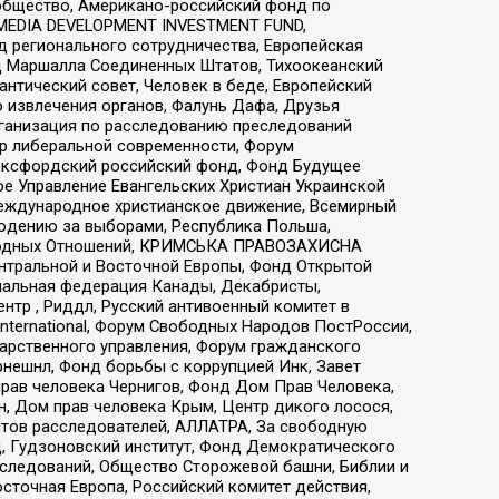
общество, Американо-российский фонд по
 MEDIA DEVELOPMENT INVESTMENT FUND,
 регионального сотрудничества, Европейская
 Маршалла Соединенных Штатов, Тихоокеанский
нтический совет, Человек в беде, Европейский
 извлечения органов, Фалунь Дафа, Друзья
рганизация по расследованию преследований
тр либеральной современности, Форум
 Оксфордский российский фонд, Фонд Будущее
е Управление Евангельских Христиан Украинской
еждународное христианское движение, Всемирный
людению за выборами, Республика Польша,
народных Отношений, КРИМСЬКА ПРАВОЗАХИСНА
ы Центральной и Восточной Европы, Фонд Открытой
иональная федерация Канады, Декабристы,
тр , Риддл, Русский антивоенный комитет в
nternational, Форум Свободных Народов ПостРоссии,
дарственного управления, Форум гражданского
рнешнл, Фонд борьбы с коррупцией Инк, Завет
прав человека Чернигов, Фонд Дом Прав Человека,
н, Дом прав человека Крым, Центр дикого лосося,
стов расследователей, АЛЛАТРА, За свободную
д, Гудзоновский институт, Фонд Демократического
сследований, Общество Сторожевой башни, Библии и
сточная Европа, Российский комитет действия,