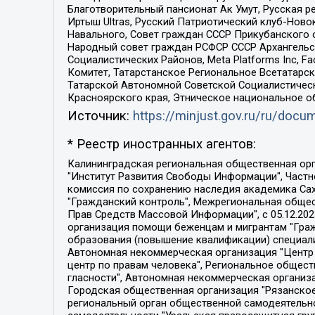
Благотворительный пансионат Ак Умут, Русская ре
Иртыш Ultras, Русский Патриотический клуб-Нов
Навального, Совет граждан СССР Прикубанского 
Народный совет граждан РСФСР СССР Архангельск
Социалистических Районов, Meta Platforms Inc, 
Комитет, Татарстанское Региональное Всетатар
Татарской Автономной Советской Социалистическ
Красноярского края, Этническое национальное о
Источник:
https://minjust.gov.ru/ru/doc
* Реестр иностранных агентов:
Калининградская региональная общественная организация "Экозащита!-Женсовет", Фонд содействия защите прав и свобод граждан "Общественный вердикт", Фонд "Институт Развития Свободы Информации", Частное учреждение "Информационное агентство МЕМО. РУ", Региональная общественная организация "Общественная комиссия по сохранению наследия академика Сахарова", Фонд поддержки свободы прессы, Санкт-Петербургская общественная правозащитная организация "Гражданский контроль", Межрегиональная общественная организация "Информационно-просветительский центр "Мемориал", Региональный Фонд "Центр Защиты Прав Средств Массовой Информации", с 05.12.2023 Фонд "Центр Защиты Прав Средств массовой информации", Региональная общественная благотворительная организация помощи беженцам и мигрантам "Гражданское содействие", Негосударственное образовательное учреждение дополнительного профессионального образования (повышение квалификации) специалистов "АКАДЕМИЯ ПО ПРАВАМ ЧЕЛОВЕКА", Свердловская региональная общественная организация "Сутяжник", Автономная некоммерческая организация "Центр независимых социологических исследований", Союз общественных объединений "Российский исследовательский центр по правам человека", Региональное общественное учреждение научно-информационный центр "МЕМОРИАЛ", Некоммерческая организация "Фонд защиты гласности", Автономная некоммерческая организация "Институт прав человека", Городская общественная организация "Екатеринбургское общество "МЕМОРИАЛ", Городская общественная организация "Рязанское историко-просветительское и правозащитное общество "Мемориал" (Рязанский Мемориал), Челябинский региональный орган общественной самодеятельности – женское общественное объединение "Женщины Евразии", Челябинский региональный орган общественной самодеятельности "Уральская правозащитная группа", Фонд содействия защите здоровья и социальной справедливости имени Андрея Рылькова, Автономная Некоммерческая Организация "Аналитический Центр Юрия Левады", Автономная некоммерческая организация социальной поддержки населения "Проект Апрель", Региональная общественная организация помощи женщинам и детям, находящимся в кризисной ситуации "Информационно-методический центр "Анна", Фонд содействия развитию массовых коммуникаций и правовому просвещению "Так-так-Так", Фонд содействия устойчивому развитию "Серебряная тайга", Свердловский региональный общественный фонд социальных проектов "Новое время", "Idel.Реалии", Кавказ.Реалии, Крым.Реалии, Телеканал Настоящее Время, Татаро-башкирская служба Радио Свобода (Azatliq Radiosi), Радио Свободная Европа/Радио Свобода (PCE/PC), "Сибирь.Реалии", "Фактограф", Благотворительный фонд помощи осужденным и их семьям, Автономная некоммерческая организация "Институт глобализации и социальных движений", Фонд "В защиту прав заключенных", Частное учреждение "Центр поддержки и содействия развитию средств массовой информации", Пензенский региональный общественный благотворительный фонд "Гражданский союз", "Север.Реалии", Некоммерческая организация Фонд "Правовая инициатива", 