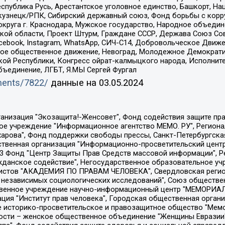
спублика Русь, Арестантское уголовное единство, Башкорт, Наци
окузнецк/РПК, Сибирский державный союз, Фонд борьбы с кор
округа г. Краснодара, Мужское государство, Народное объедин
ой области, Проект Штурм, Граждане СССР, Держава Союз Сов
Facebook, Instagram, WhatsApp, СИЧ-С14, Добровольческое Движ
ское общественное движение, Невоград, Молодежное Демократ
ой Республики, Конгресс ойрат-калмыцкого народа, Исполнит
бъединение, ЛГБТ, Я.МЫ Сергей Фургал
uments/7822/
данные на
03.05.2024
Общество с ограниченной ответственностью "Радио Свободная Европа/Радио Свобода", Чешское информационное агентство "MEDIUM-ORIENT", Красноярская региональная общественная организация "Мы против СПИДа", Камалягин Денис Николаевич, Маркелов Сергей Евгеньевич, Пономарев Лев Александрович, Савицкая Людмила Алексеевна, Автономная некоммерческая организация "Центр по работе с проблемой насилия "НАСИЛИЮ.НЕТ", Межрегиональный профессиональный союз работников здравоохранения "Альянс врачей", Юридическое лицо, зарегистрированное в Латвийской Республике, SIA "Medusa Project" (регистрационный номер 40103797863, дата регистрации 10.06.2014), Некоммерческая организация "Фонд по борьбе с коррупцией", Автономная некоммерческая организация "Институт права и публичной политики", Баданин Роман Сергеевич, Гликин Максим Александрович, Железнова Мария Михайловна, Лукьянова Юлия Сергеевна, Маетная Елизавета Витальевна, Маняхин Петр Борисович, Чуракова Ольга Владимировна, Ярош Юлия Петровна, Юридическое лицо "The Insider SIA", зарегистрированное в Риге, Латвийская Республика (дата регистрации 26.06.2015), являющееся администратором доменного имени интернет-издания "The Insider SIA", https://theins.ru, Постернак Алексей Евгеньевич, Рубин Михаил Аркадьевич, Анин Роман Александрович, Юридическое лицо Istories fonds, зарегистрированное в Латвийской Республике (регистрационный номер 50008295751, дата регистрации 24.02.2020), Великовский Дмитрий Александрович, Долинина Ирина Николаевна, Мароховская Алеся Алексеевна, Шлейнов Роман Юрьевич, Шмагун Олеся Валентиновна, Общество с ограниченной ответственностью "Альтаир 2021", Общество с ограниченной ответственностью "Вега 2021", Общество с ограниченной ответственностью "Главный редактор 2021", Общество с ограниченной ответственностью "Ромашки монолит", Важенков Артем Валерьевич, Ивановская областная общественная организация "Центр гендерных исследований", Гурман Юрий Альбертович, Медиапроект "ОВД-Инфо", Егоров Владимир Владимирович, Жилинский Владимир Александрович, Общество с ограниченной ответственностью "ЗП", Иванова София Юрьевна, Карезина Инна Павловна, Кильтау Екатерина Викторовна, Петров Алексей Викторович, Пискунов Сергей Евгеньевич, Смирнов Сергей Сергеевич, Тихонов Михаил Сергеевич, Общество с ограниченной ответственностью "ЖУРНАЛИСТ-ИНОСТРАННЫЙ АГЕНТ", Арапова Галина Юрьевна, Вольтская Татьяна Анатольевна, Американская компания "Mason G.E.S. Anonymous Foundation" (США), являющаяся владельцем интернет-издания https://mnews.world/, Компания "Stichting Bellingcat", зарегистрированная в Нидерландах (дата регистрации 11.07.2018), Захаров Андрей Вячеславович, Клепиковская Екатерина Дмитриевна, Общество с ограниченной ответственностью "МЕМО", Перл Роман Александрович, Симонов Евгений Алексеевич, Соловьева Елена Анатольевна, Сотников Даниил Владимирович, Сурначева Елизавета Дмитриевна, Автономная некоммерческая организация по защите прав человека и информированию населения "Якутия – Наше Мнение", Общество с ограниченной ответственностью "Москоу диджитал медиа", с 26.01.2023 Общество с ограниченной ответственностью "Чайка Белые сады", Ветошкина Валерия Валерьевна, Заговора Максим Александрович, Межрегиональное общественное движение "Российская ЛГБТ - сеть", Оленичев Максим Владимирович, Павлов Иван Юрьевич, Скворцова Елена Сергеевна, Общество с ограниченной ответственностью "Как бы инагент", Кочетков Игорь Викторович, Общество с ограниченной ответственностью "Честные выборы", Еланчик Олег Александрович, Общество с ограниченной ответственностью "Нобелевский призыв", Гималова Регина Эмилевна, Григорьев Андрей Валерьевич, Григорьева Алина Александровна, Ассоциация по содействию защите прав призывников, альтернативнослужащих и военнослужащих "Правозащитная группа "Гражданин.Армия.Право", Хисамова Регина Фаритовна, Автономная некоммерческая организация по реализа