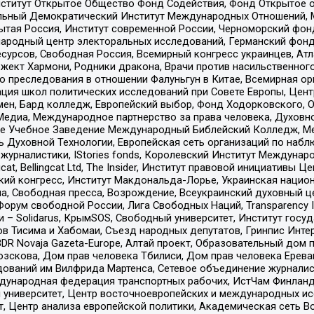
ститут Открытое Общество Фонд Содействия, Фонд Открытое 
альный Демократический Институт Международных Отношений,
тая Россия, Институт современной России, Черноморский фонд
родный центр электоральных исследований, Германский фонд
рсов, Свободная Россия, Всемирный конгресс украинцев, Атла
ект Хармони, Родники дракона, Врачи против насильственного
ию преследования в отношении Фалуньгун в Китае, Всемирная о
ация школ политических исследований при Совете Европы, Цен
мен, Бард колледж, Европейский выбор, Фонд Ходорковского,
едиа, Международное партнерство за права человека, Духовно
ое Учебное Заведение Международный Библейский Колледж, М
ь Духовной Технологии, Европейская сеть организаций по наб
урналистики, IStories fonds, Королевский Институт Между
gcat, Bellingcat Ltd, The Insider, Институт правовой инициатив
инский конгресс, Институт Макдональда-Лорье, Украинская нац
, Свободная пресса, Возрождение, Всеукраинский духовный цен
орум свободной России, Лига Свободных Наций, Transparеncy I
– Solidarus, КрымSOS, Свободный университет, Институт госу
в Тисима и Хабомаи, Съезд народных депутатов, Гринпис Инте
DR Novaja Gazeta-Europe, Алтай проект, Образовательный дом 
зскова, Дом прав человека Тбилиси, Дом прав человека Ерева
едований им Вилфрида Мартенса, Сетевое объединение журнали
Международная федерация транспортных рабочих, ИстЧам Финлан
й университет, Центр восточноевропейских и международных и
, Центр анализа европейской политики, Академическая сеть Во