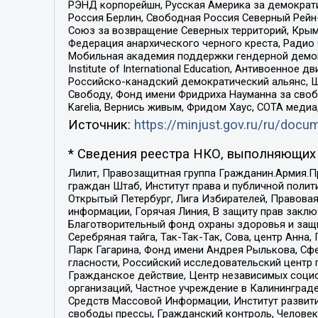
РЭНД корпорейшн, Русская Америка за демократи
Россия Берлин, Свободная Россия Северный Рейн-В
Союз за возвращение Северных территорий, Крымско
Федерация анархического черного креста, Радио
Мобильная академия поддержки гендерной демократи
Institute of International Education, Антивоенн
Российско-канадский демократический альянс, 
Свободу, Фонд имени Фридриха Науманна за свобо
Karelia, Вернись живым, Фридом Хаус, СОТА меди
Источник:
https://minjust.gov.ru/ru/doc
* Сведения реестра НКО, выполняющих 
Лилит, Правозащитная группа Гражданин.Армия.П
граждан Штаб, Институт права и публичной поли
Открытый Петербург, Лига Избирателей, Правова
информации, Горячая Линия, В защиту прав закл
Благотворительный фонд охраны здоровья и защи
Серебряная тайга, Так-Так-Так, Сова, центр Анн
Парк Гагарина, Фонд имени Андрея Рылькова, Сф
гласности, Российский исследовательский центр 
Гражданское действие, Центр независимых соци
организаций, Частное учреждение в Калининград
Средств Массовой Информации, Институт развити
свободы прессы, Гражданский контроль, Человек