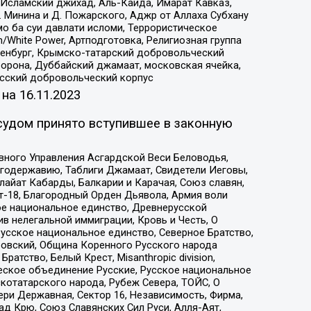
Исламский джихад, Аль-Каида, Имарат Кавказ,
 Минина и Д. Пожарского, Аджр от Аллаха Субхану
о ба суи давлати исломи, Террористическое
/White Power, Артподготовка, Религиозная группа
Оренбург, Крымско-татарский добровольческий
орона, Дуббайский джамаат, московская ячейка,
усский добровольческий корпус
 на
16.11.2023
судом принято вступившее в законную
вного Управления Асгардской Веси Беловодья,
годержавию, Таблиги Джамаат, Свидетели Иеговы,
айат Кабарды, Балкарии и Карачая, Союз славян,
т-18, Благородный Орден Дьявола, Армия воли
ое национальное единство, Древнерусской
 нелегальной иммиграции, Кровь и Честь, О
усское национальное единство, Северное Братство,
ровский, Община Коренного Русского народа
атство, Белый Крест, Misanthropic division,
еское объединение Русские, Русское национальное
котатарского народа, Рубеж Севера, ТОЙС, О
ри Державная, Сектор 16, Независимость, Фирма,
д Крю, Союз Славянских Сил Руси, Алля-Аят,