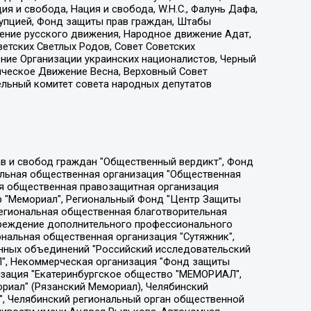
я и свобода, Нация и свобода, W.H.С., Фалунь Дафа,
рупцией, Фонд защиты прав граждан, Штабы
ение русского движения, Народное движение Адат,
етских Светлых Родов, Совет Советских
ение Организации украинских националистов, Черный
ическое Движение Весна, Верховный Совет
ельный комитет совета народных депутатов
ции социально-правовых программ "Лилит", Дальневосточное общественное движение "Маяк", Санкт-Петербургская ЛГБТ-инициативная группа "Выход", Инициативная группа ЛГБТ+ "Реверс", Алексеев Андрей Викторович, Бекбулатова Таисия Львовна, Беляев Иван Михайлович, Владыкина Елена Сергеевна, Гельман Марат Александрович, Никульшина Вероника Юрьевна, Толоконникова Надежда Андреевна, Шендерович Виктор Анатольевич, Общество с ограниченной ответственностью "Данное сообщение", Общество с ограниченной ответственностью Издательский дом "Новая глава", Айнбиндер Александра Александровна, Московский комьюнити-центр для ЛГБТ+инициатив, Благотворительный фонд развития филантропии, Deutsche Welle (Германия, Kurt-Schumacher-Strasse 3, 53113 Bonn), Борзунова Мария Михайловна, Воробьев Виктор Викторович, Голубева Анна Львовна, Константинова Алла Михайловна, Малкова Ирина Владимировна, Мурадов Мурад Абдулгалимович, Осетинская Елизавета Николаевна, Понасенков Евгений Николаевич, Ганапольский Матвей Юрьевич, Киселев Евгений Алексеевич, Борухович Ирина Григорьевна, Дремин Иван Тимофеевич, Дубровский Дмитрий Викторович, Красноярская региональная общественная организация поддержки и развития альтернативных образовательных технологий и межкультурных коммуникаций "ИНТЕРРА", Маяковская Екатерина Алексеевна, Фейгин Марк Захарович, Филимонов Андрей Викторович, Дзугкоева Регина Николаевна, Доброхотов Роман Александрович, Дудь Юрий Александрович, Елкин Сергей Владимирович, Кругликов Кирилл Игоревич, Сабунаева Мария Леонидовна, Семенов Алексей Владимирович, Шаинян Карен Багратович, Шульман Екатерина Михайловна, Асафьев Артур Валерьевич, Вахштайн Виктор Семенович, Венедиктов Алексей Алексеевич, Лушникова Екатерина Евгеньевна, Волков Леонид Михайлович, Невзоров Александр Глебович, Пархоменко Сергей Борисович, Сироткин Ярослав Николаевич, Кара-Мурза Владимир Владимирович, Баранова Наталья Владимировна, Гозман Леонид Яковлевич, Кагарлицкий Борис Юльевич, Климарев Михаил Валерьевич, Милов Владимир Станиславович, Автономная некоммерческая организация Краснодарский центр современного искусства "Типография", Моргенштерн Алишер Тагирович, Соболь Любовь Эдуардовна, Общество с ограниченной ответственностью "ЛИЗА НОРМ", Каспаров Гарри Кимович, Ходорковский Михаил Борисович, Общество с ограниченной ответственностью "Апрельские тезисы", Данилович Ирина Брониславовна, Кашин Олег Владимирович, Петров Николай Владимирович, Пивоваров Алексей Владимирович, Соколов Михаил Владимирович, Цветкова Юлия Владимировна, Чичваркин Евгений Александрович, Комитет против пыток/Команда против пыток, Общество с ограниченной ответственностью "Первый научный", Общество с ограниченной ответственностью "Вертолет и ко", Белоцерковская Вероника Борисовна, Кац Максим Евгеньевич, Лазарева Татьяна Юрьевна, Шаведдинов Руслан Табризович, Яшин Илья Валерьевич, Общество с ограниченной ответственностью "Иноагент ААВ", Алешковский Дмитрий Петрович, Альбац Евгения Марковна, Быков Дмитрий Львович, Галямина Юлия Евгеньевна, Лойко Сергей Леонидович, Мартынов Кирилл Константинович, Медведев Сергей Александрович, Крашенинников Федор Геннадиевич, Гордеева Катерина Вл