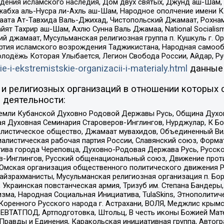
ения исламского наследия, Дом двух святых, Джунд аш-Шам, 
жабха аль-Нусра ли-Ахль аш-Шам, Народное ополчение имени К.
ата Ат-Тавхида Валь-Джихад, Чистопольский Джамаат, Рохнам
ят Тахрир аш-Шам, Ахлю Сунна Валь Джамаа, National Socialism
ий джамаат, Мусульманская религиозная группа п. Кушкуль г. 
ртия исламского возрождения Таджикистана, Народная самооб
олодёжь Которая Улыбается, Легион Свобода России, Айдар, Р
ie-i-ekstremistskie-organizacii-i-materialy.html
данные
и религиозных организаций в отношении которых 
 деятельности:
земли Кубанской Духовно Родовой Державы Русь, Община Духо
 Духовная Семинария Староверов-Инглингов, Нурджулар, К Бо
листическое общество, Джамаат мувахидов, Объединенный Вил
иалистическая рабочая партия России, Славянский союз, Форма
ива города Череповца, Духовно-Родовая Держава Русь, Русск
-Инглингов, Русский общенациональный союз, Движение против
 Омская организация общественного политического движения Р
йзрахманисты, Мусульманская религиозная организация п. Бо
краинская повстанческая армия, Тризуб им. Степана Бандеры, Бр
зма, Народная Социальная Инициатива, TulaSkins, Этнополитич
оренного Русского народа г. Астрахани, ВОЛЯ, Меджлис крымс
РЕВТАТПОД, Артподготовка, Штольц, В честь иконы Божией Мате
равды и Единения, Каракольская инициативная группа, Автогра