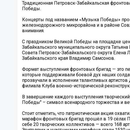
Традиционная Петровск-Забайкальская фронтова
Победы.
Концерты под названием «Музыка Победы» прошл
железнодорожного микрорайона и в районе Совхо
внимания.
С праздником Великой Победы на площадке цент
Забайкальского муниципального округа Татьяна
Совета Петровск-Забайкальского округа Елена Л
Забайкальского края Владимир Самсонов.
Формат выступления фронтовых бригад — это п
которые поддерживали боевой дух наших солда
прозвучали в исполнении талантливых артистов 
филиала Клуба военно-исторической реконструк
В завершение каждого выступления творческий
Победы" – символ всенародного торжества и веч
Стоит отметить, что патриотическая акция охват
марафон фронтовых бригад прошёл в 19 сёлах П
себе 20 творческих коллективов — всего 168 арт
Зрителями и участниками марафона стали 1530 ч