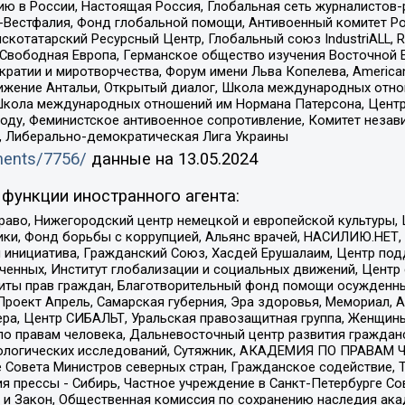
ю в России, Настоящая Россия, Глобальная сеть журналистов
естфалия, Фонд глобальной помощи, Антивоенный комитет России,
татарский Ресурсный Центр, Глобальный союз IndustriALL, Russi
 Свободная Европа, Германское общество изучения Восточной 
и и миротворчества, Форум имени Льва Копелева, American Counci
ое движение Антальи, Открытый диалог, Школа международных отн
Школа международных отношений им Нормана Патерсона, Центр
ду, Феминистское антивоенное сопротивление, Комитет независ
а, Либерально-демократическая Лига Украины
uments/7756/
данные на
13.05.2024
функции иностранного агента:
раво, Нижегородский центр немецкой и европейской культуры,
тики, Фонд борьбы с коррупцией, Альянс врачей, НАСИЛИЮ.НЕТ,
я инициатива, Гражданский Союз, Хасдей Ерушалаим, Центр по
юченных, Институт глобализации и социальных движений, Цент
ты прав граждан, Благотворительный фонд помощи осужденным
а, Проект Апрель, Самарская губерния, Эра здоровья, Мемориал
ера, Центр СИБАЛЬТ, Уральская правозащитная группа, Женщины
по правам человека, Дальневосточный центр развития гражданс
ологических исследований, Сутяжник, АКАДЕМИЯ ПО ПРАВАМ Ч
е Совета Министров северных стран, Гражданское содействие,
я прессы - Сибирь, Частное учреждение в Санкт-Петербурге С
 и Закон, Общественная комиссия по сохранению наследия ак