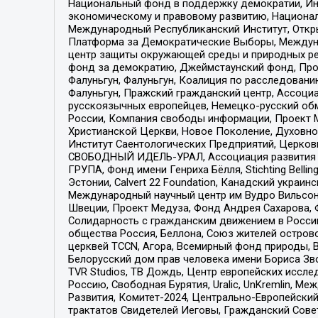
Национальный фонд в поддержку демократии, Ин
экономическому и правовому развитию, Национ
Международный Республиканский Институт, Откры
Платформа за Демократические Выборы, Междуна
центр защиты окружающей среды и природных ресу
фонд за демократию, Джеймстаунский фонд, Прож
Фалуньгун, Фалуньгун, Коалиция по расследован
Фалуньгун, Пражский гражданский центр, Ассоци
русскоязычных европейцев, Немецко-русский об
России, Компания свободы информации, Проект М
Христианской Церкви, Новое Поколение, Духовн
Институт Саентологических Предприятий, Церков
СВОБОДНЫЙ ИДЕЛЬ-УРАЛ, Ассоциация развития ж
ГРУПА, Фонд имени Генриха Бёлля, Stichting Bellin
Эстонии, Calvert 22 Foundation, Канадский укра
Международный научный центр им Вудро Вильсона
Швеции, Проект Медуза, Фонд Андрея Сахарова, Ф
Солидарность с гражданским движением в России 
общества Россия, Беллона, Союз жителей острово
церквей TCCN, Агора, Всемирный фонд природы, B
Белорусский дом прав человека имени Бориса Зво
TVR Studios, ТВ Дождь, Центр европейских иссл
Россию, Свободная Бурятия, Uralic, UnKremlin, 
Развития, Комитет-2024, Центрально-Европейски
трактатов Свидетелей Иеговы, Гражданский Совет