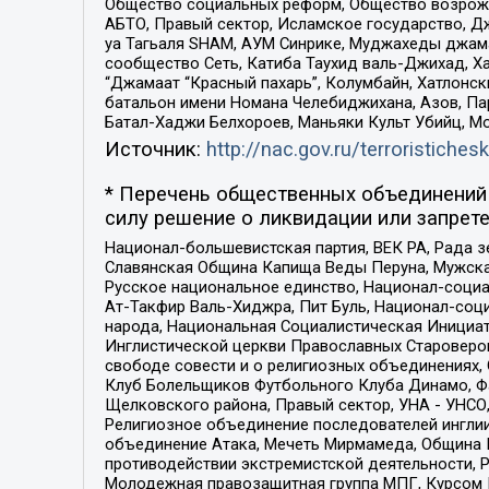
Общество социальных реформ, Общество возрожд
АБТО, Правый сектор, Исламское государство, Д
уа Тагьаля SHAM, АУМ Синрике, Муджахеды джама
сообщество Сеть, Катиба Таухид валь-Джихад, Хай
“Джамаат “Красный пахарь”, Колумбайн, Хатлонск
батальон имени Номана Челебиджихана, Азов, Па
Батал-Хаджи Белхороев, Маньяки Культ Убийц, М
Источник:
http://nac.gov.ru/terroristichesk
* Перечень общественных объединений 
силу решение о ликвидации или запрете
Национал-большевистская партия, ВЕК РА, Рада 
Славянская Община Капища Веды Перуна, Мужская
Русское национальное единство, Национал-социа
Ат-Такфир Валь-Хиджра, Пит Буль, Национал-соц
народа, Национальная Социалистическая Инициат
Инглистической церкви Православных Староверов
свободе совести и о религиозных объединениях,
Клуб Болельщиков Футбольного Клуба Динамо, Фа
Щелковского района, Правый сектор, УНА - УНСО, У
Религиозное объединение последователей инглии
объединение Атака, Мечеть Мирмамеда, Община К
противодействии экстремистской деятельности, 
Молодежная правозащитная группа МПГ, Курсом П