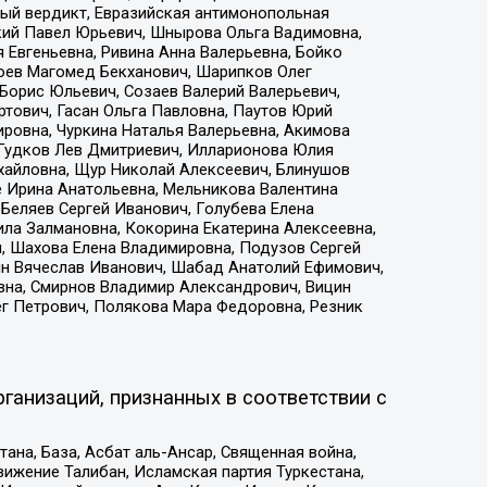
ый вердикт, Евразийская антимонопольная
кий Павел Юрьевич, Шнырова Ольга Вадимовна,
 Евгеньевна, Ривина Анна Валерьевна, Бойко
хоев Магомед Бекханович, Шарипков Олег
Борис Юльевич, Созаев Валерий Валерьевич,
тович, Гасан Ольга Павловна, Паутов Юрий
ровна, Чуркина Наталья Валерьевна, Акимова
 Гудков Лев Дмитриевич, Илларионова Юлия
ихайловна, Щур Николай Алексеевич, Блинушов
е Ирина Анатольевна, Мельникова Валентина
Беляев Сергей Иванович, Голубева Елена
ила Залмановна, Кокорина Екатерина Алексеевна,
, Шахова Елена Владимировна, Подузов Сергей
ин Вячеслав Иванович, Шабад Анатолий Ефимович,
вна, Смирнов Владимир Александрович, Вицин
ег Петрович, Полякова Мара Федоровна, Резник
ганизаций, признанных в соответствии с
на, База, Асбат аль-Ансар, Священная война,
ижение Талибан, Исламская партия Туркестана,