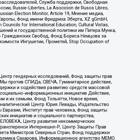
-расследователей, Служба поддержки, Свободная
 Russie-Libertes, La Asocicion de Rusos Libres,
an Election Monitor, Article 19, Мнение медиа,
Европы, Фонд имени Фридриха Эберта, XZ gGmbH,
ls for International Education, Cultural Vistas,
ошений и государственной политики им Питера Мунка,
 Гражданских Свобод, Фонд Бориса Немцова за
имости Ингушетии, Прометей, Stop Occupation of
 Центр гендерных исследований, Фонд защиты прав
 Мы против СПИДа, СВЕЧА, Гуманитарное действие,
ддержки и содействия развитию средств массовой
р социально-информационных инициатив Действие,
 и их семьям, Фонд Тольятти, Новое время,
, Аналитический Центр Юрия Левады, Издательство
 Евразии, Институт прав человека, Фонд защиты
ких инициатив и социального партнерства,
ЕЛОВЕКА, Центр развития некоммерческих
 Трансперенси Интернешнл-Р, Центр Защиты Прав
овета Министров Северных Стран, Фонд поддержки
адемика Сахарова, Информационное агентство МЕМО.