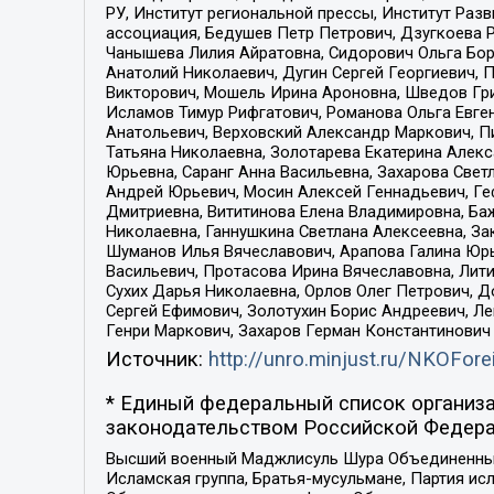
РУ, Институт региональной прессы, Институт Ра
ассоциация, Бедушев Петр Петрович, Дзугкоева 
Чанышева Лилия Айратовна, Сидорович Ольга Бори
Анатолий Николаевич, Дугин Сергей Георгиевич, 
Викторович, Мошель Ирина Ароновна, Шведов Гри
Исламов Тимур Рифгатович, Романова Ольга Евге
Анатольевич, Верховский Александр Маркович, П
Татьяна Николаевна, Золотарева Екатерина Алек
Юрьевна, Саранг Анна Васильевна, Захарова Свет
Андрей Юрьевич, Мосин Алексей Геннадьевич, Ге
Дмитриевна, Вититинова Елена Владимировна, Ба
Николаевна, Ганнушкина Светлана Алексеевна, За
Шуманов Илья Вячеславович, Арапова Галина Юрь
Васильевич, Протасова Ирина Вячеславовна, Лит
Сухих Дарья Николаевна, Орлов Олег Петрович, 
Сергей Ефимович, Золотухин Борис Андреевич, Л
Генри Маркович, Захаров Герман Константинович
Источник:
http://unro.minjust.ru/NKOFore
* Единый федеральный список организа
законодательством Российской Федера
Высший военный Маджлисуль Шура Объединенных с
Исламская группа, Братья-мусульмане, Партия ис