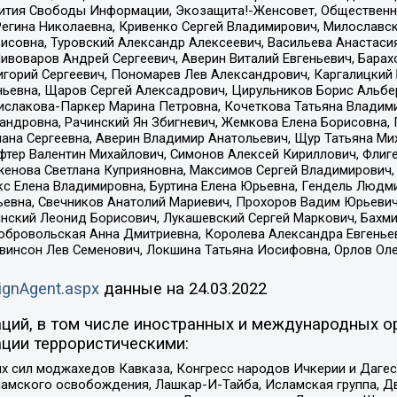
звития Свободы Информации, Экозащита!-Женсовет, Общественн
Регина Николаевна, Кривенко Сергей Владимирович, Милославс
совна, Туровский Александр Алексеевич, Васильева Анастасия
Пивоваров Андрей Сергеевич, Аверин Виталий Евгеньевич, Бара
горий Сергеевич, Пономарев Лев Александрович, Каргалицкий 
ньевна, Щаров Сергей Алексадрович, Цирульников Борис Альбер
ислакова-Паркер Марина Петровна, Кочеткова Татьяна Владими
сандровна, Рачинский Ян Збигневич, Жемкова Елена Борисовна,
лана Сергеевна, Аверин Владимир Анатольевич, Щур Татьяна М
фтер Валентин Михайлович, Симонов Алексей Кириллович, Флиг
женова Светлана Куприяновна, Максимов Сергей Владимирович, 
кс Елена Владимировна, Буртина Елена Юрьевна, Гендель Людм
евна, Свечников Анатолий Мариевич, Прохоров Вадим Юрьевич
инский Леонид Борисович, Лукашевский Сергей Маркович, Бахм
Добровольская Анна Дмитриевна, Королева Александра Евгенье
евинсон Лев Семенович, Локшина Татьяна Иосифовна, Орлов Ол
ignAgent.aspx
данные на
24.03.2022
ций, в том числе иностранных и международных ор
ции террористическими:
ил моджахедов Кавказа, Конгресс народов Ичкерии и Дагеста
ламского освобождения, Лашкар-И-Тайба, Исламская группа, Дв