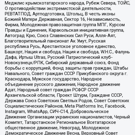
Меджлис крымскотатарского народа, Рубеж Севера, ТОЙС,
О противодействии экстремистской деятельности,
РЕВТАТПОД, Артподготовка, Штольц, В честь иконы
Божией Матери Державная, Сектор 16, Независимость,
Фирма, Молодежная правозащитная группа МПГ, Курсом
Правды и Единения, Каракольская инициативная группа,
Автоград Крю, Союз Славянских Сил Руси, Алля-Аят,
Благотворительный пансионат Ак Умут, Русская
республика Русь, Арестантское уголовное единство,
Башкорт, Нация и свобода, Нация и свобода, W.H.С., Фалунь
Дафа, Иртыш Ultras, Русский Патриотический клуб-
Новокузнецк/РПК, Сибирский державный союз, Фонд
борьбы с коррупцией, Фонд защиты прав граждан, Штабы
Навального, Совет граждан СССР Прикубанского округа г.
Краснодара, Мужское государство, Народное
объединение русского движения, Народное движение
Адат, Народный совет граждан РСФСР СССР
Архангельской области, Проект Штурм, Граждане СССР,
Держава Союз Советских Светлых Родов, Совет Советских
Социалистических Районов, Meta Platforms Inc, Facebook,
Instagram, WhatsApp, СИЧ-С14, Добровольческое
Движение Организации украинских националистов, Черный
Комитет, Татарстанское Региональное Всетатарское
общественное движение, Невоград, Молодежное
Демократическое Движение Весна, Верховный Совет