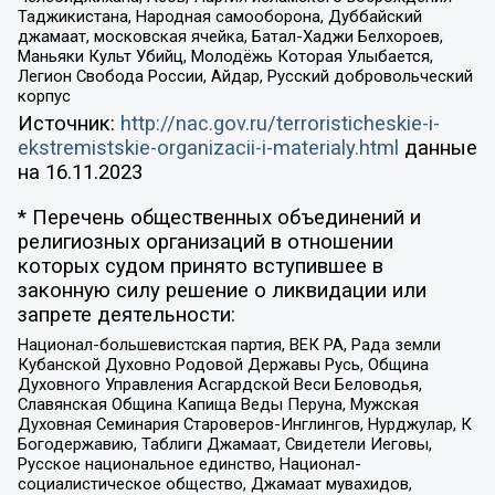
Таджикистана, Народная самооборона, Дуббайский
джамаат, московская ячейка, Батал-Хаджи Белхороев,
Маньяки Культ Убийц, Молодёжь Которая Улыбается,
Легион Свобода России, Айдар, Русский добровольческий
корпус
Источник:
http://nac.gov.ru/terroristicheskie-i-
ekstremistskie-organizacii-i-materialy.html
данные
на
16.11.2023
* Перечень общественных объединений и
религиозных организаций в отношении
которых судом принято вступившее в
законную силу решение о ликвидации или
запрете деятельности:
Национал-большевистская партия, ВЕК РА, Рада земли
Кубанской Духовно Родовой Державы Русь, Община
Духовного Управления Асгардской Веси Беловодья,
Славянская Община Капища Веды Перуна, Мужская
Духовная Семинария Староверов-Инглингов, Нурджулар, К
Богодержавию, Таблиги Джамаат, Свидетели Иеговы,
Русское национальное единство, Национал-
социалистическое общество, Джамаат мувахидов,