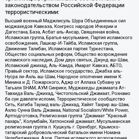
законодательством Российской Федерации
террористическими:
Высший военный Маджлисуль Шура Объединенных сил
моджахедов Кавказа, Конгресс народов Ичкерии и
Дагестана, База, Асбат аль-Ансар, Священная война,
Исламская группа, Братья-мусульмане, Партия исламского
освобождения, Лашкар-И-Тайба, Исламская группа,
Движение Талибан, Исламская партия Туркестана,
Общество социальных реформ, Общество возрождения
исламского наследия, Дом двух святых, Джунд аш-Шам,
Исламский джихад, Аль-Каида, Имарат Кавказ, АБТО,
Правый сектор, Исламское государство, Джабха аль-
Нусра ли-Ахль аш-Шам, Народное ополчение имени К.
Минина и Д. Пожарского, Аджр от Аллаха Субхану уа
Тагьаля SHAM, АУМ Синрике, Муджахеды джамаата Ат-
Тавхида Валь-Джихад, Чистопольский Джамаат, Рохнамо
ба суи давлати исломи, Террористическое сообщество
Сеть, Катиба Таухид валь-Джихад, Хайят Тахрир аш-Шам,
Ахлю Сунна Валь Джамаа, National Socialism/White Power,
Артподготовка, Религиозная группа “Джамаат “Красный
пахарь”, Колумбайн, Хатлонский джамаат, Мусульманская
религиозная группа п. Кушкуль г. Оренбург, Крымско-
татарский добровольческий батальон имени Номана
Челебиджихана, Азов, Партия исламского возрождения