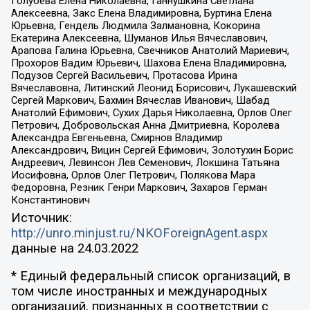
Голубева Елена Николаевна, Ганнушкина Светлана
Алексеевна, Закс Елена Владимировна, Буртина Елена
Юрьевна, Гендель Людмила Залмановна, Кокорина
Екатерина Алексеевна, Шуманов Илья Вячеславович,
Арапова Галина Юрьевна, Свечников Анатолий Мариевич,
Прохоров Вадим Юрьевич, Шахова Елена Владимировна,
Подузов Сергей Васильевич, Протасова Ирина
Вячеславовна, Литинский Леонид Борисович, Лукашевский
Сергей Маркович, Бахмин Вячеслав Иванович, Шабад
Анатолий Ефимович, Сухих Дарья Николаевна, Орлов Олег
Петрович, Добровольская Анна Дмитриевна, Королева
Александра Евгеньевна, Смирнов Владимир
Александрович, Вицин Сергей Ефимович, Золотухин Борис
Андреевич, Левинсон Лев Семенович, Локшина Татьяна
Иосифовна, Орлов Олег Петрович, Полякова Мара
Федоровна, Резник Генри Маркович, Захаров Герман
Константинович
Источник:
http://unro.minjust.ru/NKOForeignAgent.aspx
данные на
24.03.2022
* Единый федеральный список организаций, в
том числе иностранных и международных
организаций, признанных в соответствии с