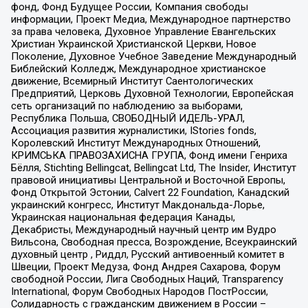
фонд, Фонд Будущее России, Компания свободы
информации, Проект Медиа, Международное партнерство
за права человека, Духовное Управление Евангельских
Христиан Украинской Христианской Церкви, Новое
Поколение, Духовное Учебное Заведение Международный
Библейский Колледж, Международное христианское
движение, Всемирный Институт Саентологических
Предприятий, Церковь Духовной Технологии, Европейская
сеть организаций по наблюдению за выборами,
Республика Польша, СВОБОДНЫЙ ИДЕЛЬ-УРАЛ,
Ассоциация развития журналистики, IStories fonds,
Королевский Институт Международных Отношений,
КРИМСЬКА ПРАВОЗАХИСНА ГРУПА, Фонд имени Генриха
Бёлля, Stichting Bellingcat, Bellingcat Ltd, The Insider, Институт
правовой инициативы Центральной и Восточной Европы,
Фонд Открытой Эстонии, Calvert 22 Foundation, Канадский
украинский конгресс, Институт Макдональда-Лорье,
Украинская национальная федерация Канады,
Декабристы, Международный научный центр им Вудро
Вильсона, Свободная пресса, Возрождение, Всеукраинский
духовный центр , Риддл, Русский антивоенный комитет в
Швеции, Проект Медуза, Фонд Андрея Сахарова, Форум
свободной России, Лига Свободных Наций, Transparеncy
International, Форум Свободных Народов ПостРоссии,
Солидарность с гражданским движением в России –