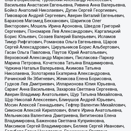
Васильева Анастасия Евгеньевна, Ривина Анна Валерьевна,
Бойко Анатолий Николаевич, Дугин Сергей Георгиевич,
Пивоваров Андрей Сергеевич, Аверин Виталий Евгеньевич,
Барахоев Магомед Бекханович, Шарипков Олег
Викторович, Мошель Ирина Ароновна, Шведов Григорий
Сергеевич, Пономарев Лев Александрович, Каргалицкий
Борис Юльевич, Созаев Валерий Валерьевич, Исламов
Тимур Рифгатович, Романова Ольга Евгеньевна, Щаров
Сергей Алексадрович, Цирульников Борис Альбертович,
Гасан Ольга Павловна, Паутов Юрий Анатольевич,
Верховский Александр Маркович, Пислакова-Паркер
Марина Петровна, Кочеткова Татьяна Владимировна,
Чуркина Наталья Валерьевна, Акимова Татьяна
Николаевна, Золотарева Екатерина Александровна,
Рачинский Ян Збигневич, Жемкова Елена Борисовна,
Гудков Лев Дмитриевич, Илларионова Юлия Юрьевна,
Саранг Анна Васильевна, Захарова Светлана Сергеевна,
Аверин Владимир Анатольевич, Щур Татьяна Михайловна,
Щур Николай Алексеевич, Блинушов Андрей Юрьевич,
Мосин Алексей Геннадьевич, Гефтер Валентин Михайлович,
Симонов Алексей Кириллович, Флиге Ирина Анатольевна,
Мельникова Валентина Дмитриевна, Вититинова Елена
Владимировна, Баженова Светлана Куприяновна,
Максимов Сергей Владимирович, Беляев Сергей Иванович,