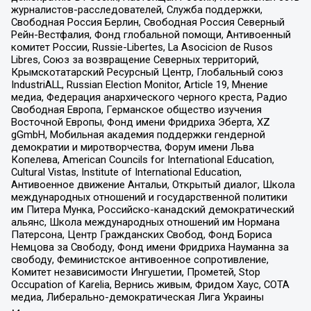
журналистов-расследователей, Служба поддержки,
Свободная Россия Берлин, Свободная Россия Северный
Рейн-Вестфалия, Фонд глобальной помощи, Антивоенный
комитет России, Russie-Libertes, La Asocicion de Rusos
Libres, Союз за возвращение Северных территорий,
Крымскотатарский Ресурсный Центр, Глобальный союз
IndustriALL, Russian Election Monitor, Article 19, Мнение
медиа, Федерация анархического черного креста, Радио
Свободная Европа, Германское общество изучения
Восточной Европы, Фонд имени Фридриха Эберта, XZ
gGmbH, Мобильная академия поддержки гендерной
демократии и миротворчества, Форум имени Льва
Копелева, American Councils for International Education,
Cultural Vistas, Institute of International Education,
Антивоенное движение Антальи, Открытый диалог, Школа
международных отношений и государственной политики
им Питера Мунка, Российско-канадский демократический
альянс, Школа международных отношений им Нормана
Патерсона, Центр Гражданских Свобод, Фонд Бориса
Немцова за Свободу, Фонд имени Фридриха Науманна за
свободу, Феминистское антивоенное сопротивление,
Комитет независимости Ингушетии, Прометей, Stop
Occupation of Karelia, Вернись живым, Фридом Хаус, СОТА
медиа, Либерально-демократическая Лига Украины