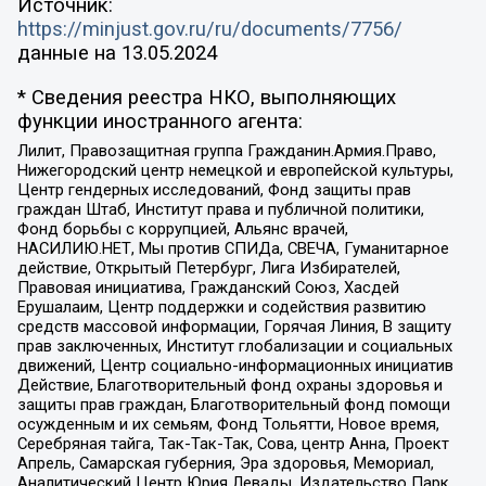
Источник:
https://minjust.gov.ru/ru/documents/7756/
данные на
13.05.2024
* Сведения реестра НКО, выполняющих
функции иностранного агента:
Лилит, Правозащитная группа Гражданин.Армия.Право,
Нижегородский центр немецкой и европейской культуры,
Центр гендерных исследований, Фонд защиты прав
граждан Штаб, Институт права и публичной политики,
Фонд борьбы с коррупцией, Альянс врачей,
НАСИЛИЮ.НЕТ, Мы против СПИДа, СВЕЧА, Гуманитарное
действие, Открытый Петербург, Лига Избирателей,
Правовая инициатива, Гражданский Союз, Хасдей
Ерушалаим, Центр поддержки и содействия развитию
средств массовой информации, Горячая Линия, В защиту
прав заключенных, Институт глобализации и социальных
движений, Центр социально-информационных инициатив
Действие, Благотворительный фонд охраны здоровья и
защиты прав граждан, Благотворительный фонд помощи
осужденным и их семьям, Фонд Тольятти, Новое время,
Серебряная тайга, Так-Так-Так, Сова, центр Анна, Проект
Апрель, Самарская губерния, Эра здоровья, Мемориал,
Аналитический Центр Юрия Левады, Издательство Парк