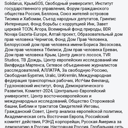
Solidarus, КрымSOS, Свободный университет, Институт
государственного управления, Форум гражданского
общества Россия, Беллона, Союз жителей островов
Тисима и Хабомаи, Съезд народных депутатов, Гринпис
Интернешнл, Фонд борьбы с коррупцией Инк, Завет
церквей TCCN, Агора, Всемирный фонд природы, BDR
Novaja Gazeta-Europe, Алтай проект, Образовательный дом
прав человека Чернигов, Фонд Дом Прав Человека,
Белорусский дом прав человека имени Бориса Звозскова,
Дом прав человека Тбилиси, Дом прав человека Ереван,
Дом прав человека Крым, Центр дикого лосося, TVR
Studios, ТВ Дождь, Центр европейских исследований им
Вилфрида Мартенса, Сетевое объединение журналистов
расследователей, АЛЛАТРА, За свободную Россию,
Свободная Бурятия, Uralic, UnKremlin, Международная
федерация транспортных рабочих, ИстЧам Финланд,
Гудзоновский институт, Фонд Демократического
Развития, Комитет-2024, Центрально-Европейский
университет, Центр восточноевропейских и
международных исследований, Общество Сторожевой
башни, Библии и трактатов Свидетелей Иеговы,
Гражданский Совет, Центр анализа европейской политики,
Академическая сеть Восточная Европа, Российский
комитет действия, РЭНД корпорейшн, Русская Америка за
демократию в России, Настоящая Россия, Глобальная сеть