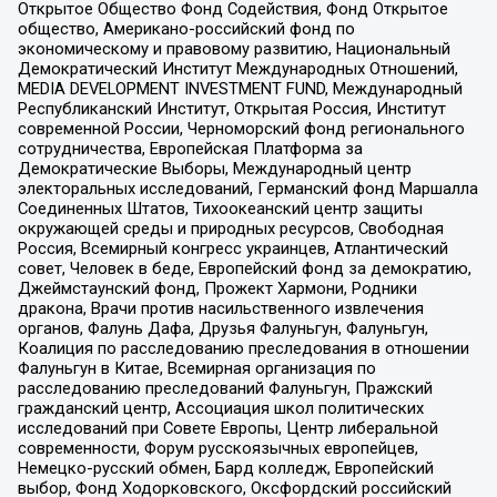
Открытое Общество Фонд Содействия, Фонд Открытое
общество, Американо-российский фонд по
экономическому и правовому развитию, Национальный
Демократический Институт Международных Отношений,
MEDIA DEVELOPMENT INVESTMENT FUND, Международный
Республиканский Институт, Открытая Россия, Институт
современной России, Черноморский фонд регионального
сотрудничества, Европейская Платформа за
Демократические Выборы, Международный центр
электоральных исследований, Германский фонд Маршалла
Соединенных Штатов, Тихоокеанский центр защиты
окружающей среды и природных ресурсов, Свободная
Россия, Всемирный конгресс украинцев, Атлантический
совет, Человек в беде, Европейский фонд за демократию,
Джеймстаунский фонд, Прожект Хармони, Родники
дракона, Врачи против насильственного извлечения
органов, Фалунь Дафа, Друзья Фалуньгун, Фалуньгун,
Коалиция по расследованию преследования в отношении
Фалуньгун в Китае, Всемирная организация по
расследованию преследований Фалуньгун, Пражский
гражданский центр, Ассоциация школ политических
исследований при Совете Европы, Центр либеральной
современности, Форум русскоязычных европейцев,
Немецко-русский обмен, Бард колледж, Европейский
выбор, Фонд Ходорковского, Оксфордский российский