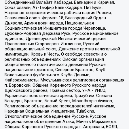
Объединенный Вилайат Кабарды, Балкарии и Карачая,
Союз славян, Ат-Такфир Валь-Хиджра, Пит Буль,
Национал-социалистическая рабочая партия России,
Славянский союз, Формат-18, Благородный Орден
Дьявола, Армия воли народа, Национальная
Социалистическая Инициатива города Череповца,
Духовно-Родовая Держава Русь, Русское национальное
единство, Древнерусской Инглистической церкви
Православных Староверов-Инглингов, Русский
общенациональный союз, Движение против нелегальной
иммиграции, Кровь и Честь, О свободе совести и о
религиозных объединениях, Омская организация
общественного политического движения Русское
национальное единство, Северное Братство, Клуб
Болельщиков Футбольного Клуба Динамо,
Файзрахманисты, Мусульманская религиозная организация
п. Боровский, Община Коренного Русского народа
Щелковского района, Правый сектор, УНА - УНСО,
Украинская повстанческая армия, Тризуб им. Степана
Бандеры, Братство, Белый Крест, Misanthropic division,
Религиозное объединение последователей инглиизма,
Народная Социальная Инициатива, TulaSkins,
Этнополитическое объединение Русские, Русское
национальное объединение Атака, Мечеть Мирмамеда,
Община Коренного Русского народа г. Астрахани, ВОЛЯ,