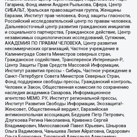
Гагарина, Фонд имени Андрея Рылькова, Сфера, Центр
СИБАЛЬТ, Уральская правозащитная группа, Женщины
Евразии, Институт прав человека, Фонд защиты гласности,
Российский исследовательский центр по правам человека,
Дальневосточный центр развития гражданских инициатив
и социального партнерства, Гражданское действие, Центр
независимых социологических исследований, Сутяжник,
АКАДЕМИЯ ПО ПРАВАМ ЧЕЛОВЕКА, Центр развития
некоммерческих организаций, Частное учреждение в
Калининграде Совета Министров северных стран,
Гражданское содействие, Трансперенси Интернешнл-Р,
Центр Защиты Прав Средств Массовой Информации,
Институт развития прессы - Сибирь, Частное учреждение в
Санкт-Петербурге Совета Министров Северных Стран,
Фонд поддержки свободы прессы, Гражданский контроль,
Человек и Закон, Общественная комиссия по сохранению
наследия академика Сахарова, Информационное
агентство МЕМО. РУ, Институт региональной прессы,
Институт Развития Свободы Информации, Экозащита!-
Женсовет, Общественный вердикт, Евразийская
антимонопольная ассоциация, Бедушев Петр Петрович,
Дзугкоева Регина Николаевна, Кривенко Сергей
Владимирович, Милославский Павел Юрьевич, Шнырова
Ольга Вадимовна, Чанышева Лилия Айратовна, Сидорович
Ольга Борисовна, Туровский Александр Алексеевич,