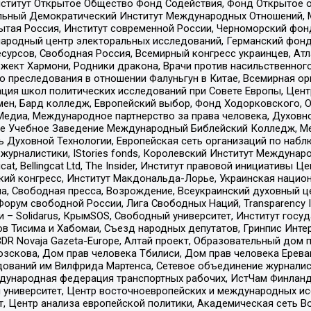
ститут Открытое Общество Фонд Содействия, Фонд Открытое 
альный Демократический Институт Международных Отношений,
тая Россия, Институт современной России, Черноморский фонд
родный центр электоральных исследований, Германский фонд
рсов, Свободная Россия, Всемирный конгресс украинцев, Атла
ект Хармони, Родники дракона, Врачи против насильственного
ию преследования в отношении Фалуньгун в Китае, Всемирная о
ация школ политических исследований при Совете Европы, Цен
мен, Бард колледж, Европейский выбор, Фонд Ходорковского,
едиа, Международное партнерство за права человека, Духовно
ое Учебное Заведение Международный Библейский Колледж, М
ь Духовной Технологии, Европейская сеть организаций по наб
урналистики, IStories fonds, Королевский Институт Между
gcat, Bellingcat Ltd, The Insider, Институт правовой инициатив
инский конгресс, Институт Макдональда-Лорье, Украинская нац
, Свободная пресса, Возрождение, Всеукраинский духовный цен
орум свободной России, Лига Свободных Наций, Transparеncy I
– Solidarus, КрымSOS, Свободный университет, Институт госу
в Тисима и Хабомаи, Съезд народных депутатов, Гринпис Инте
DR Novaja Gazeta-Europe, Алтай проект, Образовательный дом 
зскова, Дом прав человека Тбилиси, Дом прав человека Ерева
едований им Вилфрида Мартенса, Сетевое объединение журнали
Международная федерация транспортных рабочих, ИстЧам Финлан
й университет, Центр восточноевропейских и международных и
, Центр анализа европейской политики, Академическая сеть Во