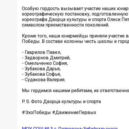
Особую гордость вызывает участие наших юнар
хореографическую постановку, подготовленную
хореографа Дворца культуры и спорта Олеси Пя
символом преемственности поколений.
Кроме того, наши юнармейцы приняли участие в
Победы. В составе колонны честь школы и город
- Гаврилов Павел,
- Задворнов Дмитрий,
- Омельченко София,
- Зубакова Дарья,
- Зубакова Софья,
- Судакова Валерия.
Мы гордимся нашими ребятами, их ответственно
P. S. Фото Дворца культуры и спорта.
#ЭхоПобеды #ДвижениеПервых
МОУ СОШ № 3 г. Петровска-Забайкальского