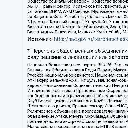
Общество социальных реформ, Общество возрожд
АБТО, Правый сектор, Исламское государство, Д
уа Тагьаля SHAM, АУМ Синрике, Муджахеды джама
сообщество Сеть, Катиба Таухид валь-Джихад, Хай
“Джамаат “Красный пахарь”, Колумбайн, Хатлонск
батальон имени Номана Челебиджихана, Азов, Па
Батал-Хаджи Белхороев, Маньяки Культ Убийц, М
Источник:
http://nac.gov.ru/terroristichesk
* Перечень общественных объединений 
силу решение о ликвидации или запрете
Национал-большевистская партия, ВЕК РА, Рада 
Славянская Община Капища Веды Перуна, Мужская
Русское национальное единство, Национал-социа
Ат-Такфир Валь-Хиджра, Пит Буль, Национал-соц
народа, Национальная Социалистическая Инициат
Инглистической церкви Православных Староверов
свободе совести и о религиозных объединениях,
Клуб Болельщиков Футбольного Клуба Динамо, Фа
Щелковского района, Правый сектор, УНА - УНСО, У
Религиозное объединение последователей инглии
объединение Атака, Мечеть Мирмамеда, Община К
противодействии экстремистской деятельности, 
Молодежная правозащитная группа МПГ, Курсом П