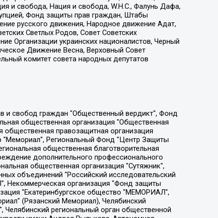
я и свобода, Нация и свобода, W.H.С., Фалунь Дафа,
рупцией, Фонд защиты прав граждан, Штабы
ение русского движения, Народное движение Адат,
етских Светлых Родов, Совет Советских
ение Организации украинских националистов, Черный
ическое Движение Весна, Верховный Совет
ельный комитет совета народных депутатов
ции социально-правовых программ "Лилит", Дальневосточное общественное движение "Маяк", Санкт-Петербургская ЛГБТ-инициативная группа "Выход", Инициативная группа ЛГБТ+ "Реверс", Алексеев Андрей Викторович, Бекбулатова Таисия Львовна, Беляев Иван Михайлович, Владыкина Елена Сергеевна, Гельман Марат Александрович, Никульшина Вероника Юрьевна, Толоконникова Надежда Андреевна, Шендерович Виктор Анатольевич, Общество с ограниченной ответственностью "Данное сообщение", Общество с ограниченной ответственностью Издательский дом "Новая глава", Айнбиндер Александра Александровна, Московский комьюнити-центр для ЛГБТ+инициатив, Благотворительный фонд развития филантропии, Deutsche Welle (Германия, Kurt-Schumacher-Strasse 3, 53113 Bonn), Борзунова Мария Михайловна, Воробьев Виктор Викторович, Голубева Анна Львовна, Константинова Алла Михайловна, Малкова Ирина Владимировна, Мурадов Мурад Абдулгалимович, Осетинская Елизавета Николаевна, Понасенков Евгений Николаевич, Ганапольский Матвей Юрьевич, Киселев Евгений Алексеевич, Борухович Ирина Григорьевна, Дремин Иван Тимофеевич, Дубровский Дмитрий Викторович, Красноярская региональная общественная организация поддержки и развития альтернативных образовательных технологий и межкультурных коммуникаций "ИНТЕРРА", Маяковская Екатерина Алексеевна, Фейгин Марк Захарович, Филимонов Андрей Викторович, Дзугкоева Регина Николаевна, Доброхотов Роман Александрович, Дудь Юрий Александрович, Елкин Сергей Владимирович, Кругликов Кирилл Игоревич, Сабунаева Мария Леонидовна, Семенов Алексей Владимирович, Шаинян Карен Багратович, Шульман Екатерина Михайловна, Асафьев Артур Валерьевич, Вахштайн Виктор Семенович, Венедиктов Алексей Алексеевич, Лушникова Екатерина Евгеньевна, Волков Леонид Михайлович, Невзоров Александр Глебович, Пархоменко Сергей Борисович, Сироткин Ярослав Николаевич, Кара-Мурза Владимир Владимирович, Баранова Наталья Владимировна, Гозман Леонид Яковлевич, Кагарлицкий Борис Юльевич, Климарев Михаил Валерьевич, Милов Владимир Станиславович, Автономная некоммерческая организация Краснодарский центр современного искусства "Типография", Моргенштерн Алишер Тагирович, Соболь Любовь Эдуардовна, Общество с ограниченной ответственностью "ЛИЗА НОРМ", Каспаров Гарри Кимович, Ходорковский Михаил Борисович, Общество с ограниченной ответственностью "Апрельские тезисы", Данилович Ирина Брониславовна, Кашин Олег Владимирович, Петров Николай Владимирович, Пивоваров Алексей Владимирович, Соколов Михаил Владимирович, Цветкова Юлия Владимировна, Чичваркин Евгений Александрович, Комитет против пыток/Команда против пыток, Общество с ограниченной ответственностью "Первый научный", Общество с ограниченной ответственностью "Вертолет и ко", Белоцерковская Вероника Борисовна, Кац Максим Евгеньевич, Лазарева Татьяна Юрьевна, Шаведдинов Руслан Табризович, Яшин Илья Валерьевич, Общество с ограниченной ответственностью "Иноагент ААВ", Алешковский Дмитрий Петрович, Альбац Евгения Марковна, Быков Дмитрий Львович, Галямина Юлия Евгеньевна, Лойко Сергей Леонидович, Мартынов Кирилл Константинович, Медведев Сергей Александрович, Крашенинников Федор Геннадиевич, Гордеева Катерина Вл