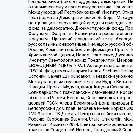
Национальный фонд в поддержку демократии, Ин
экономическому и правовому развитию, Национ
Международный Республиканский Институт, Откры
Платформа за Демократические Выборы, Междуна
центр защиты окружающей среды и природных ресу
фонд за демократию, Джеймстаунский фонд, Прож
Фалуньгун, Фалуньгун, Коалиция по расследован
Фалуньгун, Пражский гражданский центр, Ассоци
русскоязычных европейцев, Немецко-русский об
России, Компания свободы информации, Проект М
Христианской Церкви, Новое Поколение, Духовн
Институт Саентологических Предприятий, Церков
СВОБОДНЫЙ ИДЕЛЬ-УРАЛ, Ассоциация развития ж
ГРУПА, Фонд имени Генриха Бёлля, Stichting Bellin
Эстонии, Calvert 22 Foundation, Канадский укра
Международный научный центр им Вудро Вильсона
Швеции, Проект Медуза, Фонд Андрея Сахарова, Ф
Солидарность с гражданским движением в России 
общества Россия, Беллона, Союз жителей острово
церквей TCCN, Агора, Всемирный фонд природы, B
Белорусский дом прав человека имени Бориса Зво
TVR Studios, ТВ Дождь, Центр европейских иссл
Россию, Свободная Бурятия, Uralic, UnKremlin, 
Развития, Комитет-2024, Центрально-Европейски
трактатов Свидетелей Иеговы, Гражданский Совет