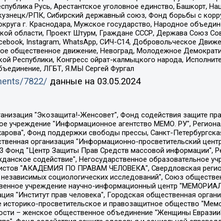
спублика Русь, Арестантское уголовное единство, Башкорт, Наци
окузнецк/РПК, Сибирский державный союз, Фонд борьбы с кор
округа г. Краснодара, Мужское государство, Народное объедин
ой области, Проект Штурм, Граждане СССР, Держава Союз Сов
Facebook, Instagram, WhatsApp, СИЧ-С14, Добровольческое Движ
ское общественное движение, Невоград, Молодежное Демократ
ой Республики, Конгресс ойрат-калмыцкого народа, Исполнит
бъединение, ЛГБТ, Я.МЫ Сергей Фургал
uments/7822/
данные на
03.05.2024
Общество с ограниченной ответственностью "Радио Свободная Европа/Радио Свобода", Чешское информационное агентство "MEDIUM-ORIENT", Красноярская региональная общественная организация "Мы против СПИДа", Камалягин Денис Николаевич, Маркелов Сергей Евгеньевич, Пономарев Лев Александрович, Савицкая Людмила Алексеевна, Автономная некоммерческая организация "Центр по работе с проблемой насилия "НАСИЛИЮ.НЕТ", Межрегиональный профессиональный союз работников здравоохранения "Альянс врачей", Юридическое лицо, зарегистрированное в Латвийской Республике, SIA "Medusa Project" (регистрационный номер 40103797863, дата регистрации 10.06.2014), Некоммерческая организация "Фонд по борьбе с коррупцией", Автономная некоммерческая организация "Институт права и публичной политики", Баданин Роман Сергеевич, Гликин Максим Александрович, Железнова Мария Михайловна, Лукьянова Юлия Сергеевна, Маетная Елизавета Витальевна, Маняхин Петр Борисович, Чуракова Ольга Владимировна, Ярош Юлия Петровна, Юридическое лицо "The Insider SIA", зарегистрированное в Риге, Латвийская Республика (дата регистрации 26.06.2015), являющееся администратором доменного имени интернет-издания "The Insider SIA", https://theins.ru, Постернак Алексей Евгеньевич, Рубин Михаил Аркадьевич, Анин Роман Александрович, Юридическое лицо Istories fonds, зарегистрированное в Латвийской Республике (регистрационный номер 50008295751, дата регистрации 24.02.2020), Великовский Дмитрий Александрович, Долинина Ирина Николаевна, Мароховская Алеся Алексеевна, Шлейнов Роман Юрьевич, Шмагун Олеся Валентиновна, Общество с ограниченной ответственностью "Альтаир 2021", Общество с ограниченной ответственностью "Вега 2021", Общество с ограниченной ответственностью "Главный редактор 2021", Общество с ограниченной ответственностью "Ромашки монолит", Важенков Артем Валерьевич, Ивановская областная общественная организация "Центр гендерных исследований", Гурман Юрий Альбертович, Медиапроект "ОВД-Инфо", Егоров Владимир Владимирович, Жилинский Владимир Александрович, Общество с ограниченной ответственностью "ЗП", Иванова София Юрьевна, Карезина Инна Павловна, Кильтау Екатерина Викторовна, Петров Алексей Викторович, Пискунов Сергей Евгеньевич, Смирнов Сергей Сергеевич, Тихонов Михаил Сергеевич, Общество с ограниченной ответственностью "ЖУРНАЛИСТ-ИНОСТРАННЫЙ АГЕНТ", Арапова Галина Юрьевна, Вольтская Татьяна Анатольевна, Американская компания "Mason G.E.S. Anonymous Foundation" (США), являющаяся владельцем интернет-издания https://mnews.world/, Компания "Stichting Bellingcat", зарегистрированная в Нидерландах (дата регистрации 11.07.2018), Захаров Андрей Вячеславович, Клепиковская Екатерина Дмитриевна, Общество с ограниченной ответственностью "МЕМО", Перл Роман Александрович, Симонов Евгений Алексеевич, Соловьева Елена Анатольевна, Сотников Даниил Владимирович, Сурначева Елизавета Дмитриевна, Автономная некоммерческая организация по защите прав человека и информированию населения "Якутия – Наше Мнение", Общество с ограниченной ответственностью "Москоу диджитал медиа", с 26.01.2023 Общество с ограниченной ответственностью "Чайка Белые сады", Ветошкина Валерия Валерьевна, Заговора Максим Александрович, Межрегиональное общественное движение "Российская ЛГБТ - сеть", Оленичев Максим Владимирович, Павлов Иван Юрьевич, Скворцова Елена Сергеевна, Общество с ограниченной ответственностью "Как бы инагент", Кочетков Игорь Викторович, Общество с ограниченной ответственностью "Честные выборы", Еланчик Олег Александрович, Общество с ограниченной ответственностью "Нобелевский призыв", Гималова Регина Эмилевна, Григорьев Андрей Валерьевич, Григорьева Алина Александровна, Ассоциация по содействию защите прав призывников, альтернативнослужащих и военнослужащих "Правозащитная группа "Гражданин.Армия.Право", Хисамова Регина Фаритовна, Автономная некоммерческая организация по реализа