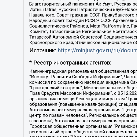
Благотворительный пансионат Ак Умут, Русская ре
Иртыш Ultras, Русский Патриотический клуб-Нов
Навального, Совет граждан СССР Прикубанского 
Народный совет граждан РСФСР СССР Архангельск
Социалистических Районов, Meta Platforms Inc, 
Комитет, Татарстанское Региональное Всетатар
Татарской Автономной Советской Социалистическ
Красноярского края, Этническое национальное о
Источник:
https://minjust.gov.ru/ru/doc
* Реестр иностранных агентов:
Калининградская региональная общественная организация "Экозащита!-Женсовет", Фонд содействия защите прав и свобод граждан "Общественный вердикт", Фонд "Институт Развития Свободы Информации", Частное учреждение "Информационное агентство МЕМО. РУ", Региональная общественная организация "Общественная комиссия по сохранению наследия академика Сахарова", Фонд поддержки свободы прессы, Санкт-Петербургская общественная правозащитная организация "Гражданский контроль", Межрегиональная общественная организация "Информационно-просветительский центр "Мемориал", Региональный Фонд "Центр Защиты Прав Средств Массовой Информации", с 05.12.2023 Фонд "Центр Защиты Прав Средств массовой информации", Региональная общественная благотворительная организация помощи беженцам и мигрантам "Гражданское содействие", Негосударственное образовательное учреждение дополнительного профессионального образования (повышение квалификации) специалистов "АКАДЕМИЯ ПО ПРАВАМ ЧЕЛОВЕКА", Свердловская региональная общественная организация "Сутяжник", Автономная некоммерческая организация "Центр независимых социологических исследований", Союз общественных объединений "Российский исследовательский центр по правам человека", Региональное общественное учреждение научно-информационный центр "МЕМОРИАЛ", Некоммерческая организация "Фонд защиты гласности", Автономная некоммерческая организация "Институт прав человека", Городская общественная организация "Екатеринбургское общество "МЕМОРИАЛ", Городская общественная организация "Рязанское историко-просветительское и правозащитное общество "Мемориал" (Рязанский Мемориал), Челябинский региональный орган общественной самодеятельности – женское общественное объединение "Женщины Евразии", Челябинский региональный орган общественной самодеятельности "Уральская правозащитная группа", Фонд содействия защите здоровья и социальной справедливости имени Андрея Рылькова, Автономная Некоммерческая Организация "Аналитический Центр Юрия Левады", Автономная некоммерческая организация социальной поддержки населения "Проект Апрель", Региональная общественная организация помощи женщинам и детям, находящимся в кризисной ситуации "Информационно-методический центр "Анна", Фонд содействия развитию массовых коммуникаций и правовому просвещению "Так-так-Так", Фонд содействия устойчивому развитию "Серебряная тайга", Свердловский региональный общественный фонд социальных проектов "Новое время", "Idel.Реалии", Кавказ.Реалии, Крым.Реалии, Телеканал Настоящее Время, Татаро-башкирская служба Радио Свобода (Azatliq Radiosi), Радио Свободная Европа/Радио Свобода (PCE/PC), "Сибирь.Реалии", "Фактограф", Благотворительный фонд помощи осужденным и их семьям, Автономная некоммерческая организация "Институт глобализации и социальных движений", Фонд "В защиту прав заключенных", Частное учреждение "Центр поддержки и содействия развитию средств массовой информации", Пензенский региональный общественный благотворительный фонд "Гражданский союз", "Север.Реалии", Некоммерческая организация Фонд "Правовая инициатива", 