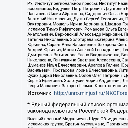
РУ, Институт региональной прессы, Институт Ра
ассоциация, Бедушев Петр Петрович, Дзугкоева 
Чанышева Лилия Айратовна, Сидорович Ольга Бори
Анатолий Николаевич, Дугин Сергей Георгиевич, 
Викторович, Мошель Ирина Ароновна, Шведов Гри
Исламов Тимур Рифгатович, Романова Ольга Евге
Анатольевич, Верховский Александр Маркович, П
Татьяна Николаевна, Золотарева Екатерина Алек
Юрьевна, Саранг Анна Васильевна, Захарова Свет
Андрей Юрьевич, Мосин Алексей Геннадьевич, Ге
Дмитриевна, Вититинова Елена Владимировна, Ба
Николаевна, Ганнушкина Светлана Алексеевна, За
Шуманов Илья Вячеславович, Арапова Галина Юрь
Васильевич, Протасова Ирина Вячеславовна, Лит
Сухих Дарья Николаевна, Орлов Олег Петрович, 
Сергей Ефимович, Золотухин Борис Андреевич, Л
Генри Маркович, Захаров Герман Константинович
Источник:
http://unro.minjust.ru/NKOFore
* Единый федеральный список организа
законодательством Российской Федера
Высший военный Маджлисуль Шура Объединенных с
Исламская группа, Братья-мусульмане, Партия ис