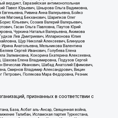
ый вердикт, Евразийская антимонопольная
кий Павел Юрьевич, Шнырова Ольга Вадимовна,
 Евгеньевна, Ривина Анна Валерьевна, Бойко
хоев Магомед Бекханович, Шарипков Олег
Борис Юльевич, Созаев Валерий Валерьевич,
тович, Гасан Ольга Павловна, Паутов Юрий
ровна, Чуркина Наталья Валерьевна, Акимова
 Гудков Лев Дмитриевич, Илларионова Юлия
ихайловна, Щур Николай Алексеевич, Блинушов
е Ирина Анатольевна, Мельникова Валентина
Беляев Сергей Иванович, Голубева Елена
ила Залмановна, Кокорина Екатерина Алексеевна,
, Шахова Елена Владимировна, Подузов Сергей
ин Вячеслав Иванович, Шабад Анатолий Ефимович,
вна, Смирнов Владимир Александрович, Вицин
ег Петрович, Полякова Мара Федоровна, Резник
ганизаций, признанных в соответствии с
на, База, Асбат аль-Ансар, Священная война,
ижение Талибан, Исламская партия Туркестана,