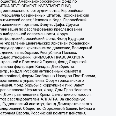
общество, Американо-российский фонд по
 MEDIA DEVELOPMENT INVESTMENT FUND,
 регионального сотрудничества, Европейская
 Маршалла Соединенных Штатов, Тихоокеанский
нтический совет, Человек в беде, Европейский
 извлечения органов, Фалунь Дафа, Друзья
рганизация по расследованию преследований
тр либеральной современности, Форум
 Оксфордский российский фонд, Фонд Будущее
е Управление Евангельских Христиан Украинской
еждународное христианское движение, Всемирный
людению за выборами, Республика Польша,
народных Отношений, КРИМСЬКА ПРАВОЗАХИСНА
ы Центральной и Восточной Европы, Фонд Открытой
иональная федерация Канады, Декабристы,
тр , Риддл, Русский антивоенный комитет в
nternational, Форум Свободных Народов ПостРоссии,
дарственного управления, Форум гражданского
рнешнл, Фонд борьбы с коррупцией Инк, Завет
прав человека Чернигов, Фонд Дом Прав Человека,
н, Дом прав человека Крым, Центр дикого лосося,
стов расследователей, АЛЛАТРА, За свободную
д, Гудзоновский институт, Фонд Демократического
сследований, Общество Сторожевой башни, Библии и
сточная Европа, Российский комитет действия,