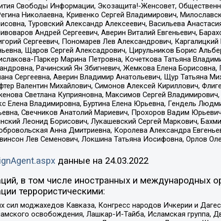
звития Свободы Информации, Экозащита!-Женсовет, Общественн
Регина Николаевна, Кривенко Сергей Владимирович, Милославс
совна, Туровский Александр Алексеевич, Васильева Анастасия
Пивоваров Андрей Сергеевич, Аверин Виталий Евгеньевич, Бара
горий Сергеевич, Пономарев Лев Александрович, Каргалицкий 
ньевна, Щаров Сергей Алексадрович, Цирульников Борис Альбер
ислакова-Паркер Марина Петровна, Кочеткова Татьяна Владими
сандровна, Рачинский Ян Збигневич, Жемкова Елена Борисовна,
лана Сергеевна, Аверин Владимир Анатольевич, Щур Татьяна М
фтер Валентин Михайлович, Симонов Алексей Кириллович, Флиг
женова Светлана Куприяновна, Максимов Сергей Владимирович, 
кс Елена Владимировна, Буртина Елена Юрьевна, Гендель Людм
евна, Свечников Анатолий Мариевич, Прохоров Вадим Юрьевич
инский Леонид Борисович, Лукашевский Сергей Маркович, Бахм
Добровольская Анна Дмитриевна, Королева Александра Евгенье
евинсон Лев Семенович, Локшина Татьяна Иосифовна, Орлов Ол
ignAgent.aspx
данные на
24.03.2022
ций, в том числе иностранных и международных ор
ции террористическими:
ил моджахедов Кавказа, Конгресс народов Ичкерии и Дагеста
ламского освобождения, Лашкар-И-Тайба, Исламская группа, Дв