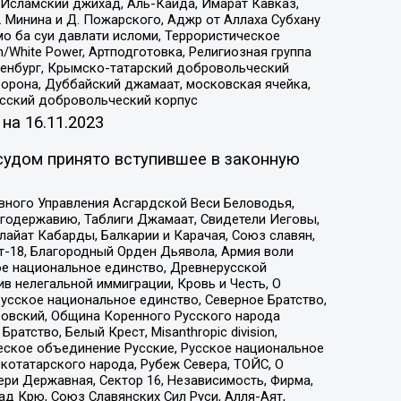
Исламский джихад, Аль-Каида, Имарат Кавказ,
 Минина и Д. Пожарского, Аджр от Аллаха Субхану
о ба суи давлати исломи, Террористическое
/White Power, Артподготовка, Религиозная группа
Оренбург, Крымско-татарский добровольческий
орона, Дуббайский джамаат, московская ячейка,
усский добровольческий корпус
 на
16.11.2023
судом принято вступившее в законную
вного Управления Асгардской Веси Беловодья,
годержавию, Таблиги Джамаат, Свидетели Иеговы,
айат Кабарды, Балкарии и Карачая, Союз славян,
т-18, Благородный Орден Дьявола, Армия воли
ое национальное единство, Древнерусской
 нелегальной иммиграции, Кровь и Честь, О
усское национальное единство, Северное Братство,
ровский, Община Коренного Русского народа
атство, Белый Крест, Misanthropic division,
еское объединение Русские, Русское национальное
котатарского народа, Рубеж Севера, ТОЙС, О
ри Державная, Сектор 16, Независимость, Фирма,
д Крю, Союз Славянских Сил Руси, Алля-Аят,