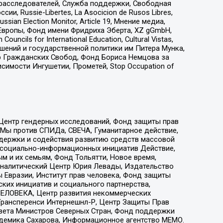
-расследователей, Служба поддержки, Свободная
 Russie-Libertes, La Asocicion de Rusos Libres,
an Election Monitor, Article 19, Мнение медиа,
Европы, Фонд имени Фридриха Эберта, XZ gGmbH,
ls for International Education, Cultural Vistas,
ошений и государственной политики им Питера Мунка,
 Гражданских Свобод, Фонд Бориса Немцова за
имости Ингушетии, Прометей, Stop Occupation of
 Центр гендерных исследований, Фонд защиты прав
 Мы против СПИДа, СВЕЧА, Гуманитарное действие,
ддержки и содействия развитию средств массовой
р социально-информационных инициатив Действие,
 и их семьям, Фонд Тольятти, Новое время,
, Аналитический Центр Юрия Левады, Издательство
 Евразии, Институт прав человека, Фонд защиты
ких инициатив и социального партнерства,
ЕЛОВЕКА, Центр развития некоммерческих
 Трансперенси Интернешнл-Р, Центр Защиты Прав
овета Министров Северных Стран, Фонд поддержки
адемика Сахарова, Информационное агентство МЕМО.