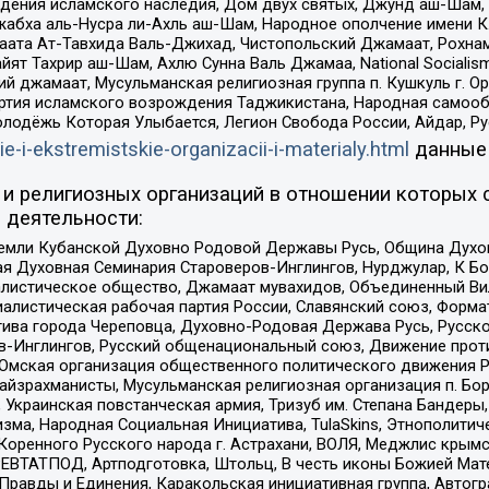
ения исламского наследия, Дом двух святых, Джунд аш-Шам, 
жабха аль-Нусра ли-Ахль аш-Шам, Народное ополчение имени К.
ата Ат-Тавхида Валь-Джихад, Чистопольский Джамаат, Рохнам
ят Тахрир аш-Шам, Ахлю Сунна Валь Джамаа, National Socialism
ий джамаат, Мусульманская религиозная группа п. Кушкуль г. 
ртия исламского возрождения Таджикистана, Народная самооб
олодёжь Которая Улыбается, Легион Свобода России, Айдар, Р
ie-i-ekstremistskie-organizacii-i-materialy.html
данные
и религиозных организаций в отношении которых 
 деятельности:
земли Кубанской Духовно Родовой Державы Русь, Община Духо
 Духовная Семинария Староверов-Инглингов, Нурджулар, К Бо
листическое общество, Джамаат мувахидов, Объединенный Вил
иалистическая рабочая партия России, Славянский союз, Форма
ива города Череповца, Духовно-Родовая Держава Русь, Русск
-Инглингов, Русский общенациональный союз, Движение против
 Омская организация общественного политического движения Р
йзрахманисты, Мусульманская религиозная организация п. Бо
краинская повстанческая армия, Тризуб им. Степана Бандеры, Бр
зма, Народная Социальная Инициатива, TulaSkins, Этнополитич
оренного Русского народа г. Астрахани, ВОЛЯ, Меджлис крымс
РЕВТАТПОД, Артподготовка, Штольц, В честь иконы Божией Мате
равды и Единения, Каракольская инициативная группа, Автогра