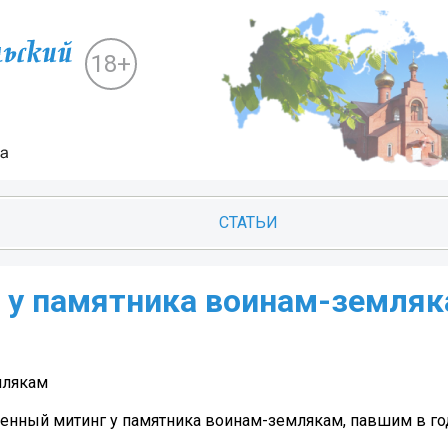
18+
СТАТЬИ
г у памятника воинам-земля
млякам
венный митинг у памятника воинам-землякам, павшим в г