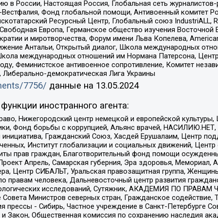
ю в России, Настоящая Россия, Глобальная сеть журналистов
естфалия, Фонд глобальной помощи, Антивоенный комитет России,
татарский Ресурсный Центр, Глобальный союз IndustriALL, Russi
 Свободная Европа, Германское общество изучения Восточной 
и и миротворчества, Форум имени Льва Копелева, American Counci
ое движение Антальи, Открытый диалог, Школа международных отн
Школа международных отношений им Нормана Патерсона, Центр
ду, Феминистское антивоенное сопротивление, Комитет независ
а, Либерально-демократическая Лига Украины
uments/7756/
данные на
13.05.2024
функции иностранного агента:
раво, Нижегородский центр немецкой и европейской культуры,
тики, Фонд борьбы с коррупцией, Альянс врачей, НАСИЛИЮ.НЕТ,
я инициатива, Гражданский Союз, Хасдей Ерушалаим, Центр по
юченных, Институт глобализации и социальных движений, Цент
ты прав граждан, Благотворительный фонд помощи осужденным
а, Проект Апрель, Самарская губерния, Эра здоровья, Мемориал
ера, Центр СИБАЛЬТ, Уральская правозащитная группа, Женщины
по правам человека, Дальневосточный центр развития гражданс
ологических исследований, Сутяжник, АКАДЕМИЯ ПО ПРАВАМ Ч
е Совета Министров северных стран, Гражданское содействие,
я прессы - Сибирь, Частное учреждение в Санкт-Петербурге С
 и Закон, Общественная комиссия по сохранению наследия ак