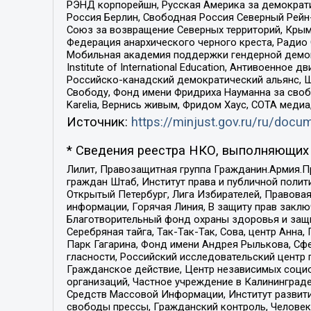
РЭНД корпорейшн, Русская Америка за демократи
Россия Берлин, Свободная Россия Северный Рейн-В
Союз за возвращение Северных территорий, Крымско
Федерация анархического черного креста, Радио
Мобильная академия поддержки гендерной демократи
Institute of International Education, Антивоенн
Российско-канадский демократический альянс, 
Свободу, Фонд имени Фридриха Науманна за свобо
Karelia, Вернись живым, Фридом Хаус, СОТА меди
Источник:
https://minjust.gov.ru/ru/doc
* Сведения реестра НКО, выполняющих 
Лилит, Правозащитная группа Гражданин.Армия.П
граждан Штаб, Институт права и публичной поли
Открытый Петербург, Лига Избирателей, Правова
информации, Горячая Линия, В защиту прав закл
Благотворительный фонд охраны здоровья и защи
Серебряная тайга, Так-Так-Так, Сова, центр Анн
Парк Гагарина, Фонд имени Андрея Рылькова, Сф
гласности, Российский исследовательский центр 
Гражданское действие, Центр независимых соци
организаций, Частное учреждение в Калининград
Средств Массовой Информации, Институт развити
свободы прессы, Гражданский контроль, Человек