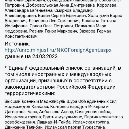
Анатолий Ефимович, Сухих Дарья Николаевна, Орлов Олег
Петрович, Добровольская Анна Дмитриевна, Королева
Александра Евгеньевна, Смирнов Владимир
Александрович, Вицин Сергей Ефимович, Золотухин Борис
Андреевич, Левинсон Лев Семенович, Локшина Татьяна
Иосифовна, Орлов Олег Петрович, Полякова Мара
Федоровна, Резник Генри Маркович, Захаров Герман
Константинович
Источник:
http://unro.minjust.ru/NKOForeignAgent.aspx
данные на
24.03.2022
* Единый федеральный список организаций, в
том числе иностранных и международных
организаций, признанных в соответствии с
законодательством Российской Федерации
террористическими:
Высший военный Маджлисуль Шура Объединенных сил
моджахедов Кавказа, Конгресс народов Ичкерии и
Дагестана, База, Асбат аль-Ансар, Священная война,
Исламская группа, Братья-мусульмане, Партия исламского
освобождения, Лашкар-И-Тайба, Исламская группа,
Движение Талибан, Исламская партия Туркестана,