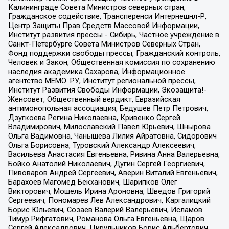
Калининграде Совета Министров северных стран,
Гражданское содействие, Трансперенси Интернешнл-Р,
Центр Защиты Прав Средств Массовой Информации,
Институт развития прессы - Сибирь, Частное учреждение в
Санкт-Петербурге Совета Министров Северных Стран,
Фонд поддержки свободы прессы, Гражданский контроль,
Человек и Закон, Общественная комиссия по сохранению
наследия академика Сахарова, Информационное
агентство МЕМО. РУ, Институт региональной прессы,
Институт Развития Свободы Информации, Экозащита!-
Женсовет, Общественный вердикт, Евразийская
антимонопольная ассоциация, Бедушев Петр Петрович,
Дзугкоева Регина Николаевна, Кривенко Сергей
Владимирович, Милославский Павел Юрьевич, Шнырова
Ольга Вадимовна, Чанышева Лилия Айратовна, Сидорович
Ольга Борисовна, Туровский Александр Алексеевич,
Васильева Анастасия Евгеньевна, Ривина Анна Валерьевна,
Бойко Анатолий Николаевич, Дугин Сергей Георгиевич,
Пивоваров Андрей Сергеевич, Аверин Виталий Евгеньевич,
Барахоев Магомед Бекханович, Шарипков Олег
Викторович, Мошель Ирина Ароновна, Шведов Григорий
Сергеевич, Пономарев Лев Александрович, Каргалицкий
Борис Юльевич, Созаев Валерий Валерьевич, Исламов
Тимур Рифгатович, Романова Ольга Евгеньевна, Щаров
Сергей Алексадрович, Цирульников Борис Альбертович,