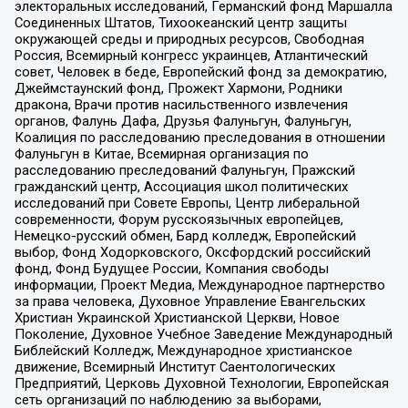
электоральных исследований, Германский фонд Маршалла
Соединенных Штатов, Тихоокеанский центр защиты
окружающей среды и природных ресурсов, Свободная
Россия, Всемирный конгресс украинцев, Атлантический
совет, Человек в беде, Европейский фонд за демократию,
Джеймстаунский фонд, Прожект Хармони, Родники
дракона, Врачи против насильственного извлечения
органов, Фалунь Дафа, Друзья Фалуньгун, Фалуньгун,
Коалиция по расследованию преследования в отношении
Фалуньгун в Китае, Всемирная организация по
расследованию преследований Фалуньгун, Пражский
гражданский центр, Ассоциация школ политических
исследований при Совете Европы, Центр либеральной
современности, Форум русскоязычных европейцев,
Немецко-русский обмен, Бард колледж, Европейский
выбор, Фонд Ходорковского, Оксфордский российский
фонд, Фонд Будущее России, Компания свободы
информации, Проект Медиа, Международное партнерство
за права человека, Духовное Управление Евангельских
Христиан Украинской Христианской Церкви, Новое
Поколение, Духовное Учебное Заведение Международный
Библейский Колледж, Международное христианское
движение, Всемирный Институт Саентологических
Предприятий, Церковь Духовной Технологии, Европейская
сеть организаций по наблюдению за выборами,