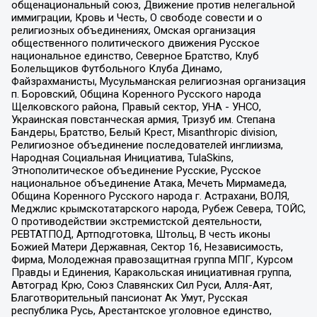
общенациональный союз, Движение против нелегальной
иммиграции, Кровь и Честь, О свободе совести и о
религиозных объединениях, Омская организация
общественного политического движения Русское
национальное единство, Северное Братство, Клуб
Болельщиков Футбольного Клуба Динамо,
Файзрахманисты, Мусульманская религиозная организация
п. Боровский, Община Коренного Русского народа
Щелковского района, Правый сектор, УНА - УНСО,
Украинская повстанческая армия, Тризуб им. Степана
Бандеры, Братство, Белый Крест, Misanthropic division,
Религиозное объединение последователей инглиизма,
Народная Социальная Инициатива, TulaSkins,
Этнополитическое объединение Русские, Русское
национальное объединение Атака, Мечеть Мирмамеда,
Община Коренного Русского народа г. Астрахани, ВОЛЯ,
Меджлис крымскотатарского народа, Рубеж Севера, ТОЙС,
О противодействии экстремистской деятельности,
РЕВТАТПОД, Артподготовка, Штольц, В честь иконы
Божией Матери Державная, Сектор 16, Независимость,
Фирма, Молодежная правозащитная группа МПГ, Курсом
Правды и Единения, Каракольская инициативная группа,
Автоград Крю, Союз Славянских Сил Руси, Алля-Аят,
Благотворительный пансионат Ак Умут, Русская
республика Русь, Арестантское уголовное единство,