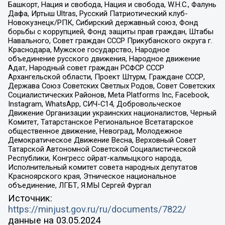
Башкорт, Нация и свобода, Нация и свобода, W.H.С., Фалунь
Дафа, Иртыш Ultras, Русский Патриотический клуб-
Новокузнецк/РПК, Сибирский державный союз, Фонд
борьбы с коррупцией, Фонд защиты прав граждан, Штабы
Навального, Совет граждан СССР Прикубанского округа г.
Краснодара, Мужское государство, Народное
объединение русского движения, Народное движение
Адат, Народный совет граждан РСФСР СССР
Архангельской области, Проект Штурм, Граждане СССР,
Держава Союз Советских Светлых Родов, Совет Советских
Социалистических Районов, Meta Platforms Inc, Facebook,
Instagram, WhatsApp, СИЧ-С14, Добровольческое
Движение Организации украинских националистов, Черный
Комитет, Татарстанское Региональное Всетатарское
общественное движение, Невоград, Молодежное
Демократическое Движение Весна, Верховный Совет
Татарской Автономной Советской Социалистической
Республики, Конгресс ойрат-калмыцкого народа,
Исполнительный комитет совета народных депутатов
Красноярского края, Этническое национальное
объединение, ЛГБТ, Я.МЫ Сергей Фургал
Источник:
https://minjust.gov.ru/ru/documents/7822/
данные на
03.05.2024