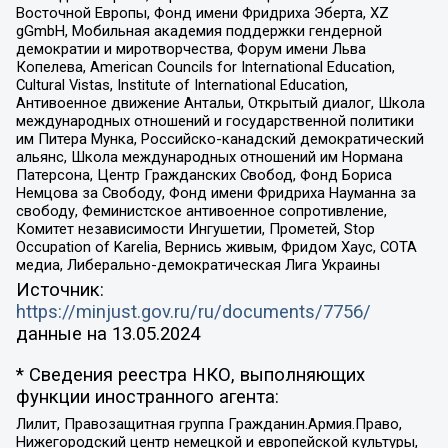
Восточной Европы, Фонд имени Фридриха Эберта, XZ
gGmbH, Мобильная академия поддержки гендерной
демократии и миротворчества, Форум имени Льва
Копелева, American Councils for International Education,
Cultural Vistas, Institute of International Education,
Антивоенное движение Антальи, Открытый диалог, Школа
международных отношений и государственной политики
им Питера Мунка, Российско-канадский демократический
альянс, Школа международных отношений им Нормана
Патерсона, Центр Гражданских Свобод, Фонд Бориса
Немцова за Свободу, Фонд имени Фридриха Науманна за
свободу, Феминистское антивоенное сопротивление,
Комитет независимости Ингушетии, Прометей, Stop
Occupation of Karelia, Вернись живым, Фридом Хаус, СОТА
медиа, Либерально-демократическая Лига Украины
Источник:
https://minjust.gov.ru/ru/documents/7756/
данные на
13.05.2024
* Сведения реестра НКО, выполняющих
функции иностранного агента:
Лилит, Правозащитная группа Гражданин.Армия.Право,
Нижегородский центр немецкой и европейской культуры,