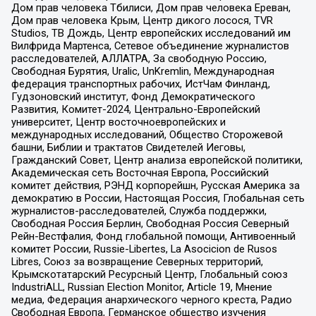
Дом прав человека Тбилиси, Дом прав человека Ереван,
Дом прав человека Крым, Центр дикого лосося, TVR
Studios, ТВ Дождь, Центр европейских исследований им
Вилфрида Мартенса, Сетевое объединение журналистов
расследователей, АЛЛАТРА, За свободную Россию,
Свободная Бурятия, Uralic, UnKremlin, Международная
федерация транспортных рабочих, ИстЧам Финланд,
Гудзоновский институт, Фонд Демократического
Развития, Комитет-2024, Центрально-Европейский
университет, Центр восточноевропейских и
международных исследований, Общество Сторожевой
башни, Библии и трактатов Свидетелей Иеговы,
Гражданский Совет, Центр анализа европейской политики,
Академическая сеть Восточная Европа, Российский
комитет действия, РЭНД корпорейшн, Русская Америка за
демократию в России, Настоящая Россия, Глобальная сеть
журналистов-расследователей, Служба поддержки,
Свободная Россия Берлин, Свободная Россия Северный
Рейн-Вестфалия, Фонд глобальной помощи, Антивоенный
комитет России, Russie-Libertes, La Asocicion de Rusos
Libres, Союз за возвращение Северных территорий,
Крымскотатарский Ресурсный Центр, Глобальный союз
IndustriALL, Russian Election Monitor, Article 19, Мнение
медиа, Федерация анархического черного креста, Радио
Свободная Европа, Германское общество изучения