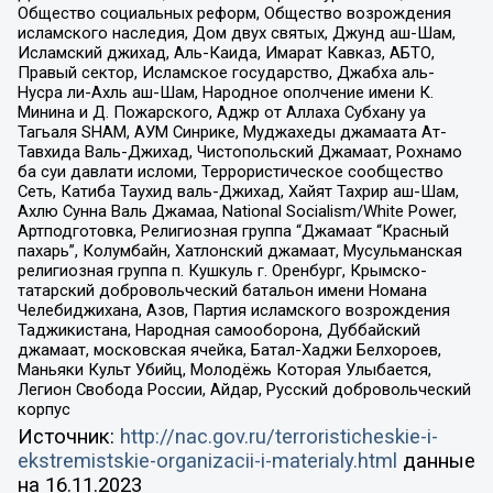
Общество социальных реформ, Общество возрождения
исламского наследия, Дом двух святых, Джунд аш-Шам,
Исламский джихад, Аль-Каида, Имарат Кавказ, АБТО,
Правый сектор, Исламское государство, Джабха аль-
Нусра ли-Ахль аш-Шам, Народное ополчение имени К.
Минина и Д. Пожарского, Аджр от Аллаха Субхану уа
Тагьаля SHAM, АУМ Синрике, Муджахеды джамаата Ат-
Тавхида Валь-Джихад, Чистопольский Джамаат, Рохнамо
ба суи давлати исломи, Террористическое сообщество
Сеть, Катиба Таухид валь-Джихад, Хайят Тахрир аш-Шам,
Ахлю Сунна Валь Джамаа, National Socialism/White Power,
Артподготовка, Религиозная группа “Джамаат “Красный
пахарь”, Колумбайн, Хатлонский джамаат, Мусульманская
религиозная группа п. Кушкуль г. Оренбург, Крымско-
татарский добровольческий батальон имени Номана
Челебиджихана, Азов, Партия исламского возрождения
Таджикистана, Народная самооборона, Дуббайский
джамаат, московская ячейка, Батал-Хаджи Белхороев,
Маньяки Культ Убийц, Молодёжь Которая Улыбается,
Легион Свобода России, Айдар, Русский добровольческий
корпус
Источник:
http://nac.gov.ru/terroristicheskie-i-
ekstremistskie-organizacii-i-materialy.html
данные
на
16.11.2023