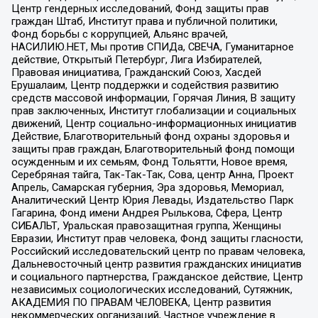
Центр гендерных исследований, Фонд защиты прав
граждан Штаб, Институт права и публичной политики,
Фонд борьбы с коррупцией, Альянс врачей,
НАСИЛИЮ.НЕТ, Мы против СПИДа, СВЕЧА, Гуманитарное
действие, Открытый Петербург, Лига Избирателей,
Правовая инициатива, Гражданский Союз, Хасдей
Ерушалаим, Центр поддержки и содействия развитию
средств массовой информации, Горячая Линия, В защиту
прав заключенных, Институт глобализации и социальных
движений, Центр социально-информационных инициатив
Действие, Благотворительный фонд охраны здоровья и
защиты прав граждан, Благотворительный фонд помощи
осужденным и их семьям, Фонд Тольятти, Новое время,
Серебряная тайга, Так-Так-Так, Сова, центр Анна, Проект
Апрель, Самарская губерния, Эра здоровья, Мемориал,
Аналитический Центр Юрия Левады, Издательство Парк
Гагарина, Фонд имени Андрея Рылькова, Сфера, Центр
СИБАЛЬТ, Уральская правозащитная группа, Женщины
Евразии, Институт прав человека, Фонд защиты гласности,
Российский исследовательский центр по правам человека,
Дальневосточный центр развития гражданских инициатив
и социального партнерства, Гражданское действие, Центр
независимых социологических исследований, Сутяжник,
АКАДЕМИЯ ПО ПРАВАМ ЧЕЛОВЕКА, Центр развития
некоммерческих организаций, Частное учреждение в