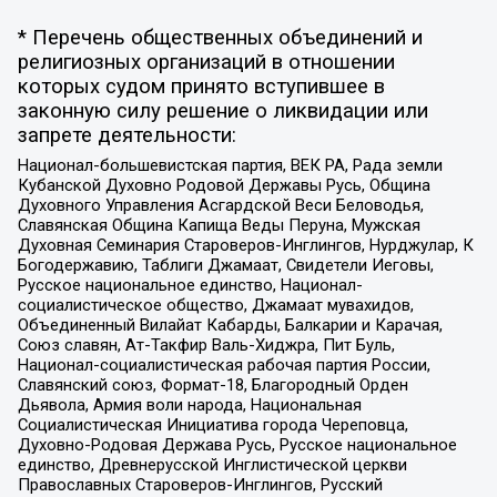
* Перечень общественных объединений и
религиозных организаций в отношении
которых судом принято вступившее в
законную силу решение о ликвидации или
запрете деятельности:
Национал-большевистская партия, ВЕК РА, Рада земли
Кубанской Духовно Родовой Державы Русь, Община
Духовного Управления Асгардской Веси Беловодья,
Славянская Община Капища Веды Перуна, Мужская
Духовная Семинария Староверов-Инглингов, Нурджулар, К
Богодержавию, Таблиги Джамаат, Свидетели Иеговы,
Русское национальное единство, Национал-
социалистическое общество, Джамаат мувахидов,
Объединенный Вилайат Кабарды, Балкарии и Карачая,
Союз славян, Ат-Такфир Валь-Хиджра, Пит Буль,
Национал-социалистическая рабочая партия России,
Славянский союз, Формат-18, Благородный Орден
Дьявола, Армия воли народа, Национальная
Социалистическая Инициатива города Череповца,
Духовно-Родовая Держава Русь, Русское национальное
единство, Древнерусской Инглистической церкви
Православных Староверов-Инглингов, Русский