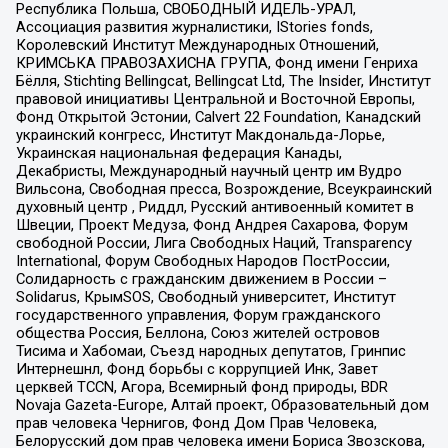
Республика Польша, СВОБОДНЫЙ ИДЕЛЬ-УРАЛ,
Ассоциация развития журналистики, IStories fonds,
Королевский Институт Международных Отношений,
КРИМСЬКА ПРАВОЗАХИСНА ГРУПА, Фонд имени Генриха
Бёлля, Stichting Bellingcat, Bellingcat Ltd, The Insider, Институт
правовой инициативы Центральной и Восточной Европы,
Фонд Открытой Эстонии, Calvert 22 Foundation, Канадский
украинский конгресс, Институт Макдональда-Лорье,
Украинская национальная федерация Канады,
Декабристы, Международный научный центр им Вудро
Вильсона, Свободная пресса, Возрождение, Всеукраинский
духовный центр , Риддл, Русский антивоенный комитет в
Швеции, Проект Медуза, Фонд Андрея Сахарова, Форум
свободной России, Лига Свободных Наций, Transparеncy
International, Форум Свободных Народов ПостРоссии,
Солидарность с гражданским движением в России –
Solidarus, КрымSOS, Свободный университет, Институт
государственного управления, Форум гражданского
общества Россия, Беллона, Союз жителей островов
Тисима и Хабомаи, Съезд народных депутатов, Гринпис
Интернешнл, Фонд борьбы с коррупцией Инк, Завет
церквей TCCN, Агора, Всемирный фонд природы, BDR
Novaja Gazeta-Europe, Алтай проект, Образовательный дом
прав человека Чернигов, Фонд Дом Прав Человека,
Белорусский дом прав человека имени Бориса Звозскова,