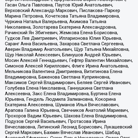
Гасан Ольга Павловна, Паутов Юрий Анатольевич,
Верховский Александр Маркович, Пислакова-Паркер
Марина Петровна, Кочеткова Татьяна Владимировна,
Чуркина Наталья Валерьевна, Акимова Татьяна
Николаевна, Золотарева Екатерина Александровна,
Рачинский Ян Збигневич, Жемкова Елена Борисовна,
Гудков Лев Дмитриевич, Илларионова Юлия Юрьевна,
Саранг Анна Васильевна, Захарова Светлана Сергеевна,
Аверин Владимир Анатольевич, Щур Татьяна Михайловна,
Щур Николай Алексеевич, Блинушов Андрей Юрьевич,
Мосин Алексей Геннадьевич, Гефтер Валентин Михайлович,
Симонов Алексей Кириллович, Флиге Ирина Анатольевна,
Мельникова Валентина Дмитриевна, Вититинова Елена
Владимировна, Баженова Светлана Куприяновна,
Максимов Сергей Владимирович, Беляев Сергей Иванович,
Голубева Елена Николаевна, Ганнушкина Светлана
Алексеевна, Закс Елена Владимировна, Буртина Елена
Юрьевна, Гендель Людмила Залмановна, Кокорина
Екатерина Алексеевна, Шуманов Илья Вячеславович,
Арапова Галина Юрьевна, Свечников Анатолий Мариевич,
Прохоров Вадим Юрьевич, Шахова Елена Владимировна,
Подузов Сергей Васильевич, Протасова Ирина
Вячеславовна, Литинский Леонид Борисович, Лукашевский
Сергей Маркович, Бахмин Вячеслав Иванович, Шабад