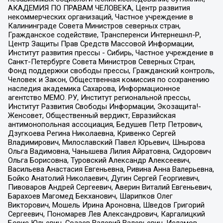
АКАДЕМИЯ ПО ПРАВАМ ЧЕЛОВЕКА, Центр развития
некоммерческих организаций, Частное учреждение в
Калининграде Совета Министров северных стран,
Гражданское содействие, Трансперенси Интернешнл-Р,
Центр Защиты Прав Средств Массовой Информации,
Институт развития прессы - Сибирь, Частное учреждение в
Санкт-Петербурге Совета Министров Северных Стран,
Фонд поддержки свободы прессы, Гражданский контроль,
Человек и Закон, Общественная комиссия по сохранению
наследия академика Сахарова, Информационное
агентство МЕМО. РУ, Институт региональной прессы,
Институт Развития Свободы Информации, Экозащита!-
Женсовет, Общественный вердикт, Евразийская
антимонопольная ассоциация, Бедушев Петр Петрович,
Дзугкоева Регина Николаевна, Кривенко Сергей
Владимирович, Милославский Павел Юрьевич, Шнырова
Ольга Вадимовна, Чанышева Лилия Айратовна, Сидорович
Ольга Борисовна, Туровский Александр Алексеевич,
Васильева Анастасия Евгеньевна, Ривина Анна Валерьевна,
Бойко Анатолий Николаевич, Дугин Сергей Георгиевич,
Пивоваров Андрей Сергеевич, Аверин Виталий Евгеньевич,
Барахоев Магомед Бекханович, Шарипков Олег
Викторович, Мошель Ирина Ароновна, Шведов Григорий
Сергеевич, Пономарев Лев Александрович, Каргалицкий