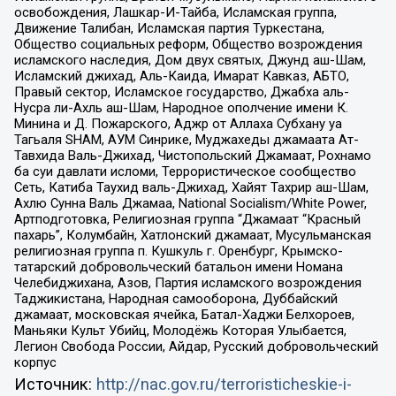
освобождения, Лашкар-И-Тайба, Исламская группа,
Движение Талибан, Исламская партия Туркестана,
Общество социальных реформ, Общество возрождения
исламского наследия, Дом двух святых, Джунд аш-Шам,
Исламский джихад, Аль-Каида, Имарат Кавказ, АБТО,
Правый сектор, Исламское государство, Джабха аль-
Нусра ли-Ахль аш-Шам, Народное ополчение имени К.
Минина и Д. Пожарского, Аджр от Аллаха Субхану уа
Тагьаля SHAM, АУМ Синрике, Муджахеды джамаата Ат-
Тавхида Валь-Джихад, Чистопольский Джамаат, Рохнамо
ба суи давлати исломи, Террористическое сообщество
Сеть, Катиба Таухид валь-Джихад, Хайят Тахрир аш-Шам,
Ахлю Сунна Валь Джамаа, National Socialism/White Power,
Артподготовка, Религиозная группа “Джамаат “Красный
пахарь”, Колумбайн, Хатлонский джамаат, Мусульманская
религиозная группа п. Кушкуль г. Оренбург, Крымско-
татарский добровольческий батальон имени Номана
Челебиджихана, Азов, Партия исламского возрождения
Таджикистана, Народная самооборона, Дуббайский
джамаат, московская ячейка, Батал-Хаджи Белхороев,
Маньяки Культ Убийц, Молодёжь Которая Улыбается,
Легион Свобода России, Айдар, Русский добровольческий
корпус
Источник:
http://nac.gov.ru/terroristicheskie-i-