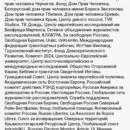
прав человека Чернигов, Фонд Дом Прав Человека,
Белорусский дом прав человека имени Бориса Звозскова,
Дом прав человека Тбилиси, Дом прав человека Ереван,
Дом прав человека Крым, Центр дикого лосося, TVR
Studios, ТВ Дождь, Центр европейских исследований им
Вилфрида Мартенса, Сетевое объединение журналистов
расследователей, АЛЛАТРА, За свободную Россию,
Свободная Бурятия, Uralic, UnKremlin, Международная
федерация транспортных рабочих, ИстЧам Финланд,
Гудзоновский институт, Фонд Демократического
Развития, Комитет-2024, Центрально-Европейский
университет, Центр восточноевропейских и
международных исследований, Общество Сторожевой
башни, Библии и трактатов Свидетелей Иеговы,
Гражданский Совет, Центр анализа европейской политики,
Академическая сеть Восточная Европа, Российский
комитет действия, РЭНД корпорейшн, Русская Америка за
демократию в России, Настоящая Россия, Глобальная сеть
журналистов-расследователей, Служба поддержки,
Свободная Россия Берлин, Свободная Россия Северный
Рейн-Вестфалия, Фонд глобальной помощи, Антивоенный
комитет России, Russie-Libertes, La Asocicion de Rusos
Libres, Союз за возвращение Северных территорий,
Крымскотатарский Ресурсный Центр, Глобальный союз
IndustriALL, Russian Election Monitor, Article 19, Мнение