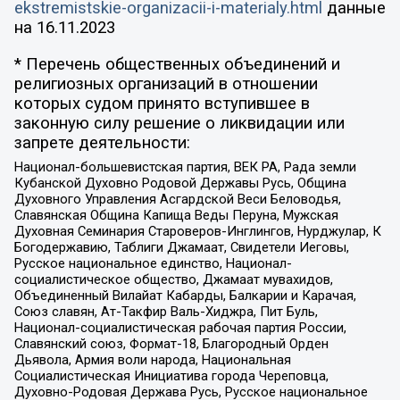
ekstremistskie-organizacii-i-materialy.html
данные
на
16.11.2023
* Перечень общественных объединений и
религиозных организаций в отношении
которых судом принято вступившее в
законную силу решение о ликвидации или
запрете деятельности:
Национал-большевистская партия, ВЕК РА, Рада земли
Кубанской Духовно Родовой Державы Русь, Община
Духовного Управления Асгардской Веси Беловодья,
Славянская Община Капища Веды Перуна, Мужская
Духовная Семинария Староверов-Инглингов, Нурджулар, К
Богодержавию, Таблиги Джамаат, Свидетели Иеговы,
Русское национальное единство, Национал-
социалистическое общество, Джамаат мувахидов,
Объединенный Вилайат Кабарды, Балкарии и Карачая,
Союз славян, Ат-Такфир Валь-Хиджра, Пит Буль,
Национал-социалистическая рабочая партия России,
Славянский союз, Формат-18, Благородный Орден
Дьявола, Армия воли народа, Национальная
Социалистическая Инициатива города Череповца,
Духовно-Родовая Держава Русь, Русское национальное