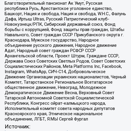
Благотворительный пансионат Ак Умут, Русская
республика Русь, Арестантское уголовное единство,
Башкорт, Нация и свобода, Нация и свобода, W.H.С., Фалунь
Дафа, Иртыш Ultras, Русский Патриотический клуб-
Новокузнецк/РПК, Сибирский державный союз, Фонд
борьбы с коррупцией, Фонд защиты прав граждан, Штабы
Навального, Совет граждан СССР Прикубанского округа г.
Краснодара, Мужское государство, Народное
объединение русского движения, Народное движение
Адат, Народный совет граждан РСФСР СССР
Архангельской области, Проект Штурм, Граждане СССР,
Держава Союз Советских Светлых Родов, Совет Советских
Социалистических Районов, Meta Platforms Inc, Facebook,
Instagram, WhatsApp, СИЧ-С14, Добровольческое
Движение Организации украинских националистов, Черный
Комитет, Татарстанское Региональное Всетатарское
общественное движение, Невоград, Молодежное
Демократическое Движение Весна, Верховный Совет
Татарской Автономной Советской Социалистической
Республики, Конгресс ойрат-калмыцкого народа,
Исполнительный комитет совета народных депутатов
Красноярского края, Этническое национальное
объединение, ЛГБТ, Я.МЫ Сергей Фургал
Источник: