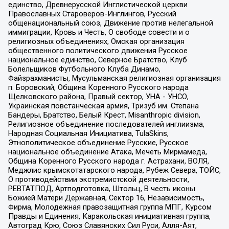
единство, Древнерусской Инглистической церкви
Православных Староверов-Инглингов, Русский
общенациональный союз, Движение против нелегальной
иммиграции, Кровь и Честь, О свободе совести и о
религиозных объединениях, Омская организация
общественного политического движения Русское
национальное единство, Северное Братство, Клуб
Болельщиков Футбольного Клуба Динамо,
Файзрахманисты, Мусульманская религиозная организация
п. Боровский, Община Коренного Русского народа
Щелковского района, Правый сектор, УНА - УНСО,
Украинская повстанческая армия, Тризуб им. Степана
Бандеры, Братство, Белый Крест, Misanthropic division,
Религиозное объединение последователей инглиизма,
Народная Социальная Инициатива, TulaSkins,
Этнополитическое объединение Русские, Русское
национальное объединение Атака, Мечеть Мирмамеда,
Община Коренного Русского народа г. Астрахани, ВОЛЯ,
Меджлис крымскотатарского народа, Рубеж Севера, ТОЙС,
О противодействии экстремистской деятельности,
РЕВТАТПОД, Артподготовка, Штольц, В честь иконы
Божией Матери Державная, Сектор 16, Независимость,
Фирма, Молодежная правозащитная группа МПГ, Курсом
Правды и Единения, Каракольская инициативная группа,
Автоград Крю, Союз Славянских Сил Руси, Алля-Аят,