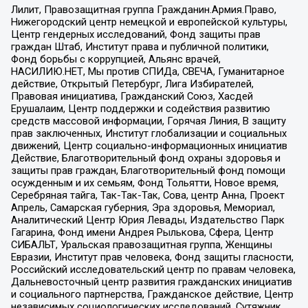
Лилит, Правозащитная группа Гражданин.Армия.Право,
Нижегородский центр немецкой и европейской культуры,
Центр гендерных исследований, Фонд защиты прав
граждан Штаб, Институт права и публичной политики,
Фонд борьбы с коррупцией, Альянс врачей,
НАСИЛИЮ.НЕТ, Мы против СПИДа, СВЕЧА, Гуманитарное
действие, Открытый Петербург, Лига Избирателей,
Правовая инициатива, Гражданский Союз, Хасдей
Ерушалаим, Центр поддержки и содействия развитию
средств массовой информации, Горячая Линия, В защиту
прав заключенных, Институт глобализации и социальных
движений, Центр социально-информационных инициатив
Действие, Благотворительный фонд охраны здоровья и
защиты прав граждан, Благотворительный фонд помощи
осужденным и их семьям, Фонд Тольятти, Новое время,
Серебряная тайга, Так-Так-Так, Сова, центр Анна, Проект
Апрель, Самарская губерния, Эра здоровья, Мемориал,
Аналитический Центр Юрия Левады, Издательство Парк
Гагарина, Фонд имени Андрея Рылькова, Сфера, Центр
СИБАЛЬТ, Уральская правозащитная группа, Женщины
Евразии, Институт прав человека, Фонд защиты гласности,
Российский исследовательский центр по правам человека,
Дальневосточный центр развития гражданских инициатив
и социального партнерства, Гражданское действие, Центр
независимых социологических исследований, Сутяжник,