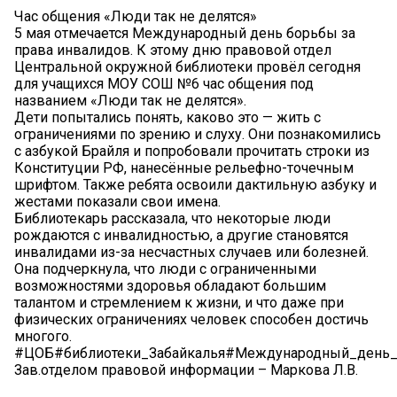
Час общения «Люди так не делятся»
5 мая отмечается Международный день борьбы за
права инвалидов. К этому дню правовой отдел
Центральной окружной библиотеки провёл сегодня
для учащихся МОУ СОШ №6 час общения под
названием «Люди так не делятся».
Дети попытались понять, каково это — жить с
ограничениями по зрению и слуху. Они познакомились
с азбукой Брайля и попробовали прочитать строки из
Конституции РФ, нанесённые рельефно-точечным
шрифтом. Также ребята освоили дактильную азбуку и
жестами показали свои имена.
Библиотекарь рассказала, что некоторые люди
рождаются с инвалидностью, а другие становятся
инвалидами из-за несчастных случаев или болезней.
Она подчеркнула, что люди с ограниченными
возможностями здоровья обладают большим
талантом и стремлением к жизни, и что даже при
физических ограничениях человек способен достичь
многого.
#ЦОБ#библиотеки_Забайкалья#Международный_день_
Зав.отделом правовой информации – Маркова Л.В.