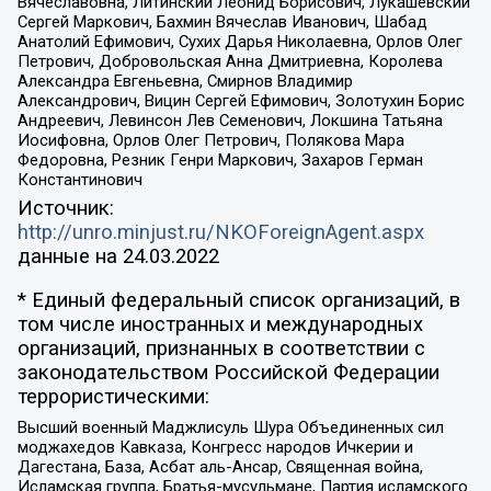
Вячеславовна, Литинский Леонид Борисович, Лукашевский
Сергей Маркович, Бахмин Вячеслав Иванович, Шабад
Анатолий Ефимович, Сухих Дарья Николаевна, Орлов Олег
Петрович, Добровольская Анна Дмитриевна, Королева
Александра Евгеньевна, Смирнов Владимир
Александрович, Вицин Сергей Ефимович, Золотухин Борис
Андреевич, Левинсон Лев Семенович, Локшина Татьяна
Иосифовна, Орлов Олег Петрович, Полякова Мара
Федоровна, Резник Генри Маркович, Захаров Герман
Константинович
Источник:
http://unro.minjust.ru/NKOForeignAgent.aspx
данные на
24.03.2022
* Единый федеральный список организаций, в
том числе иностранных и международных
организаций, признанных в соответствии с
законодательством Российской Федерации
террористическими:
Высший военный Маджлисуль Шура Объединенных сил
моджахедов Кавказа, Конгресс народов Ичкерии и
Дагестана, База, Асбат аль-Ансар, Священная война,
Исламская группа, Братья-мусульмане, Партия исламского