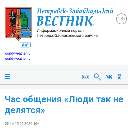
18+
world-weather.ru
world-weather.ru
Час общения «Люди так не
делятся»
05:14
15.05.2026 16+