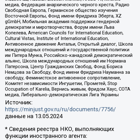
медиа, Федерация анархического черного креста, Радио
Свободная Европа, Германское общество изучения
Восточной Европы, Фонд имени Фридриха Эберта, XZ
gGmbH, Мобильная академия поддержки гендерной
демократии и миротворчества, Форум имени Льва
Копелева, American Councils for International Education,
Cultural Vistas, Institute of International Education,
Антивоенное движение Антальи, Открытый диалог, Школа
международных отношений и государственной политики
им Питера Мунка, Российско-канадский демократический
альянс, Школа международных отношений им Нормана
Патерсона, Центр Гражданских Свобод, Фонд Бориса
Немцова за Свободу, Фонд имени Фридриха Науманна за
свободу, Феминистское антивоенное сопротивление,
Комитет независимости Ингушетии, Прометей, Stop
Occupation of Karelia, Вернись живым, Фридом Хаус, СОТА
медиа, Либерально-демократическая Лига Украины
Источник:
https://minjust.gov.ru/ru/documents/7756/
данные на
13.05.2024
* Сведения реестра НКО, выполняющих
функции иностранного агента: