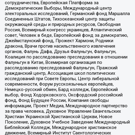
сотрудничества, Европейская Платформа за
Демократические Выборы, Международный центр
электоральных исследований, Германский фонд Маршалла
Соединенных Штатов, Тихоокеанский центр защиты
окружающей среды и природных ресурсов, Свободная
Россия, Всемирный конгресс украинцев, Атлантический
совет, Человек в беде, Европейский фонд за демократию,
Джеймстаунский фонд, Прожект Хармони, Родники
дракона, Врачи против насильственного извлечения
органов, Фалунь Дафа, Друзья Фалуньгун, Фалуньгун,
Коалиция по расследованию преследования в отношении
Фалуньгун в Китае, Всемирная организация по
расследованию преследований Фалуньгун, Пражский
гражданский центр, Ассоциация школ политических
исследований при Совете Европы, Центр либеральной
современности, Форум русскоязычных европейцев,
Немецко-русский обмен, Бард колледж, Европейский
выбор, Фонд Ходорковского, Оксфордский российский
фонд, Фонд Будущее России, Компания свободы
информации, Проект Медиа, Международное партнерство
за права человека, Духовное Управление Евангельских
Христиан Украинской Христианской Церкви, Новое
Поколение, Духовное Учебное Заведение Международный
Библейский Колледж, Международное христианское
движение, Всемирный Институт Саентологических