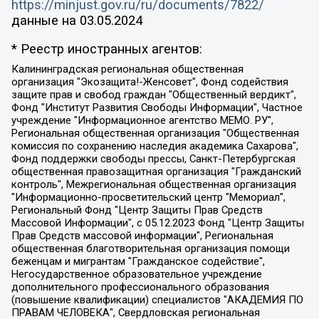
https://minjust.gov.ru/ru/documents/7822/
данные на
03.05.2024
* Реестр иностранных агентов:
Калининградская региональная общественная организация "Экозащита!-Женсовет", Фонд содействия защите прав и свобод граждан "Общественный вердикт", Фонд "Институт Развития Свободы Информации", Частное учреждение "Информационное агентство МЕМО. РУ", Региональная общественная организация "Общественная комиссия по сохранению наследия академика Сахарова", Фонд поддержки свободы прессы, Санкт-Петербургская общественная правозащитная организация "Гражданский контроль", Межрегиональная общественная организация "Информационно-просветительский центр "Мемориал", Региональный Фонд "Центр Защиты Прав Средств Массовой Информации", с 05.12.2023 Фонд "Центр Защиты Прав Средств массовой информации", Региональная общественная благотворительная организация помощи беженцам и мигрантам "Гражданское содействие", Негосударственное образовательное учреждение дополнительного профессионального образования (повышение квалификации) специалистов "АКАДЕМИЯ ПО ПРАВАМ ЧЕЛОВЕКА", Свердловская региональная общественная организация "Сутяжник", Автономная некоммерческая организация "Центр независимых социологических исследований", Союз общественных объединений "Российский исследовательский центр по правам человека", Региональное общественное учреждение научно-информационный центр "МЕМОРИАЛ", Некоммерческая организация "Фонд защиты гласности", Автономная некоммерческая организация "Институт прав человека", Городская общественная организация "Екатеринбургское общество "МЕМОРИАЛ", Городская общественная организация "Рязанское историко-просветительское и правозащитное общество "Мемориал" (Рязанский Мемориал), Челябинский региональный орган общественной самодеятельности – женское общественное объединение "Женщины Евразии", Челябинский региональный орган общественной самодеятельности "Уральская правозащитная группа", Фонд содействия защите здоровья и социальной справедливости имени Андрея Рылькова, Автономная Некоммерческая Организация "Аналитический Центр Юрия Левады", Автономная некоммерческая организация социальной поддержки населения "Проект Апрель", Региональная общественная организация помощи женщинам и детям, находящимся в кризисной ситуации "Информационно-методический центр "Анна", Фонд содействия развитию массовых коммуникаций и правовому просвещению "Так-так-Так", Фонд содействия устойчивому развитию "Серебряная тайга", Свердловский региональный общественный фонд социальных проектов "Новое время", "Idel.Реалии", Кавказ.Реалии, Крым.Реалии, Телеканал Настоящее Время, Татаро-башкирская служба Радио Свобода (Azatliq Radiosi), Радио Свободная Европа/Радио Свобода (PCE/PC), "Сибирь.Реалии", "Фактограф", Благотворительный фонд помощи осужденным и их семьям, Автономная некоммерческая организация "Институт глобализации и социальных движений", Фонд "В защиту прав заключенных", Частное учреждение "Центр поддержки и содействия развитию средств массовой информации", Пензенский региональный общественный благотворительный фонд "Гражданский союз", "Север.Реалии", Некоммерческая организация Фонд "Правовая инициатива", Общество с ограниченной ответственностью "Радио Свободная Европа/Радио Свобода", Чешское информационное агентство "MEDIUM-ORIENT", Красноярская региональная общественная организация "Мы против СПИДа", Камалягин Денис Николаевич, Маркелов Сергей Евгеньевич, Пономарев Лев Александрович, Савицкая Людмила Алексеевна, Автономная некоммерческая организация "Центр по работе с проблемой насилия "НАСИЛИЮ.НЕТ", Межрегиональный профессиональный союз работников здравоохранения "Альянс врачей", Юридическое лицо, зарегистрированное в Латвийской Республике, SIA "Medusa Project" (регистрационный номер 40103797863, дата регистрации 10.06.2014), Некоммерческая организация "Фонд по борьбе с коррупцией", Автономная некоммерческая организация "Институт права и публичной политики", Баданин Роман Сергеевич, Гликин Максим Александрович, Железнова Мария Михайловна, Лукьянова Юлия Сергеевна, Маетная Елизавета Витальевна, Маняхин Петр Борисович, Чуракова Ольга Владимировна, Ярош Юлия Петровна, Юридическое лицо "The Insider SIA", зарегистрированное в Риге, Латвийская Республика (дата регистрации 26.06.2015), являющееся администратором доменного имени интернет-издания "The Insider SIA", https://theins.ru, Постернак Алексей Евгеньевич, Рубин Михаил Аркадьевич, Анин Роман Александрович, Юридическое лицо Istories fonds, зарегистрированное в Латвийской Республике (регистрационный номер 50008295751, дата регистрации 24.02.2020), Великовский Дмитрий Александрович, Долинина Ирина Николаевна, Мароховская Алеся Алексеевна, Шлейнов Роман Юрьевич, Шмагун Олеся Валентиновна, Общество с ограниченной ответственностью "Альтаир 2021", Общество с ограниченной ответственностью "Вега 2021", Общество с ограниченной ответственностью "Главный редактор 2021", Общество с ограниченной ответственностью "Ромашки монолит", Важенков Артем Валерьевич, Ивановская областная общественная организация "Центр гендерных исследований", Гурман Юрий Альбертович, Медиапроект "ОВД-Инфо", Егоров Владимир Владимирович, Жилинский Владимир Александрович, Общество с ограниченной ответственностью "ЗП", Иванова София Юрьевна, Карезина Инна Павловна, Кильтау Екатерина Викторовна, Петров Алексей Викторович, Пискунов Сергей Евгеньевич, Смирнов Сергей Сергеевич, Тихонов Михаил Сергеевич, Общество с ограниченной ответственностью "ЖУРНАЛИСТ-ИНОСТРАННЫЙ АГЕНТ", Арапова Галина Юрьевна, Вольтская Татьяна Анатольевна, Американская компания "Mason G.E.S. Anonymous Foundation" (США), являющаяся владельцем интернет-издания https://mnews.world/, Компания "Stichting Bellingcat", зарегистрированная в Нидерландах (дата регистрации 11.07.2018), Захаров Андрей Вячеславович, Клепиковская Екатерина Дмитриевна, Общество с ограниченной ответственностью "МЕМО", Перл Роман Александрович, Симонов Евгений Алексеевич, Соловьева Елена Анатольевна, Сотников Даниил Владимирович, Сурначева Елизавета Дмитриевна, Автономная некоммерческая организация по защите прав человека и информированию населения "Якутия – Наше Мнение", Общество с ограниченной ответственностью "Москоу диджитал медиа", с 26.01.2023 Общество с ограниченной ответственностью "Чайка Белые сады", Ветошкина Валерия Валерьевна, Заговора Максим Александрович, Межрегиональное общественное движение "Российская ЛГБТ - сеть", Оленичев Максим Владимирович, Павлов Иван Юрьевич, Скворцова Елена Сергеевна, Общество с ограниченной ответственностью "Как бы инагент", Кочетков Игорь Викторович, Общество с ограниченной ответственностью "Честные выборы", Еланчик Олег Александрович, Общество с ограниченной ответственностью "Нобелевский призыв", Гималова Регина Эмилевна, Григорьев Андрей Валерьевич, Григорьева Алина Александровна, Ассоциация по содействию защите прав призывников, альтернативнослужащих и военнослужащих "Правозащитная группа "Гражданин.Армия.Право", Хисамова Регина Фаритовна, Автономная некоммерческая организация по реализации социально-правовых программ "Лилит", Дальневосточное общественное движение "Маяк", Санкт-Петербургская ЛГБТ-инициативная группа "Выход", Инициативная группа ЛГБТ+ "Реверс", Алексеев Андрей Викторович, Бекбулатова Таисия Львовна, Беляев Иван Михайлович, Владыкина Елена Сергеевна, Гельман Марат Александрович, Никульшина Вероника Юрьевна, Толоконникова Надежда Андреевна, Шендерович Виктор Анатольевич, Общество с ограниченной ответственностью "Данное сообщение", Общество с ограниченной ответственностью Издательский дом "Новая глава", Айнбиндер Александра Александровна, Московский комьюнити-центр для ЛГБТ+инициатив, Благотворительный фонд развития филантропии, Deutsche Welle (Германия, Kurt-Schumacher-Strasse 3, 53113 Bonn), Борзунова Мария Михайловна, Воробьев Виктор Викторович, Голубева Анна Львовна, Константинова Алла Михайловна, Малкова Ирина Владимировна, Мурадов Мурад Абдулгалимович, Осетинская Елизавета Николаевна, Понасенков Евгений Николаевич, Ганапольский Матвей Юрьевич, Киселев Евгений Алексеевич, Борухович Ирина Григорьевна, Дремин Иван Тимофеевич, Дубровский Дмитрий Викторович, Красноярская региональная общественная организация поддержки и развития альтернативных образовательных технологий и межкультурных коммуникаций "ИНТЕРРА", Маяковская Екатерина Алексеевна, Фейгин Марк Захарович, Филимонов Андрей Викторович, Дзугкоева Регина Николаевна, Доброхотов Роман Александрович, Дудь Юрий Александрович, Елкин Сергей Владимирович, Кругликов Кирилл Игоревич, Сабунаева Мария Леонидовна, Семенов Алексей Владимирович, Шаинян Карен Багратович, Шульман Екатерина Михайловна, Асафьев Артур Валерьевич, Вахштайн Виктор Семенович, Венедиктов Алексей Алексеевич, Лушникова Екатерина Евгеньевна, Волков Леонид Михайлович, Невзоров Александр Глебович, Пархоменко Сергей Борисович, Сироткин Ярослав Николаевич, Кара-Мурза Владимир Владимирович, Баранова Наталья Владимировна, Гозман Леонид Яковлевич, Кагарлицкий Борис Юльевич, Климарев Михаил Валерьевич, Милов Владимир Станиславович, Автономная некоммерческая организация Краснодарский центр современного искусства "Типография", Моргенштерн Алишер Тагирович, Соболь Любовь Эдуардовна, Общество с ограниченной ответственностью "ЛИЗА НОРМ", Каспаров Гарри Кимович, Ходорковский Михаил Борисович, Общество с ограниченной ответственностью "Апрельские тезисы", Данилович Ирина Брониславовна, Кашин Олег Владимирович, Петров Николай Владимирович, Пивоваров Алексей Владимирович, Соколов Михаил Владимирович, Цветкова Юлия Владимировна, Чичваркин Евгений Александрович, Комитет против пыток/Команда против пыток, Общество с ограниченной ответственностью "Первый научный", Общество с ограниченной ответственностью "Вертолет и ко", Белоцерковская Вероника Борисовна, Кац Максим Евгеньевич, Лазарева Татьяна Юрьевна, Шаведдинов Руслан Табризович, Яшин Илья Валерьевич, Общество с ограниченной ответственностью "Иноагент ААВ", Алешковский Дмитрий Петрович, Альбац Евгения Марковна, Быков Дмитрий Львович, Галямина Юлия Евгеньевна, Лойко Сергей Леонидович, Мартынов Кирилл Константинович, Медведев Сергей Александрович, Крашенинников Федор Геннадиевич, Гордеева Катерина Вл