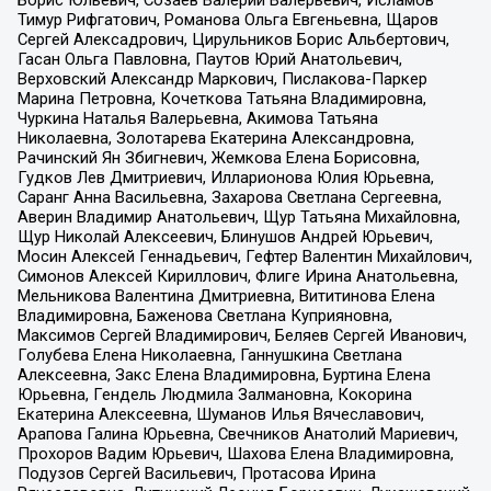
Борис Юльевич, Созаев Валерий Валерьевич, Исламов
Тимур Рифгатович, Романова Ольга Евгеньевна, Щаров
Сергей Алексадрович, Цирульников Борис Альбертович,
Гасан Ольга Павловна, Паутов Юрий Анатольевич,
Верховский Александр Маркович, Пислакова-Паркер
Марина Петровна, Кочеткова Татьяна Владимировна,
Чуркина Наталья Валерьевна, Акимова Татьяна
Николаевна, Золотарева Екатерина Александровна,
Рачинский Ян Збигневич, Жемкова Елена Борисовна,
Гудков Лев Дмитриевич, Илларионова Юлия Юрьевна,
Саранг Анна Васильевна, Захарова Светлана Сергеевна,
Аверин Владимир Анатольевич, Щур Татьяна Михайловна,
Щур Николай Алексеевич, Блинушов Андрей Юрьевич,
Мосин Алексей Геннадьевич, Гефтер Валентин Михайлович,
Симонов Алексей Кириллович, Флиге Ирина Анатольевна,
Мельникова Валентина Дмитриевна, Вититинова Елена
Владимировна, Баженова Светлана Куприяновна,
Максимов Сергей Владимирович, Беляев Сергей Иванович,
Голубева Елена Николаевна, Ганнушкина Светлана
Алексеевна, Закс Елена Владимировна, Буртина Елена
Юрьевна, Гендель Людмила Залмановна, Кокорина
Екатерина Алексеевна, Шуманов Илья Вячеславович,
Арапова Галина Юрьевна, Свечников Анатолий Мариевич,
Прохоров Вадим Юрьевич, Шахова Елена Владимировна,
Подузов Сергей Васильевич, Протасова Ирина