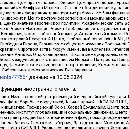
зскова, Дом прав человека Тбилиси, Дом прав человека Ерева
едований им Вилфрида Мартенса, Сетевое объединение журнали
Международная федерация транспортных рабочих, ИстЧам Финлан
й университет, Центр восточноевропейских и международных и
, Центр анализа европейской политики, Академическая сеть Во
ю в России, Настоящая Россия, Глобальная сеть журналистов
естфалия, Фонд глобальной помощи, Антивоенный комитет России,
татарский Ресурсный Центр, Глобальный союз IndustriALL, Russi
 Свободная Европа, Германское общество изучения Восточной 
и и миротворчества, Форум имени Льва Копелева, American Counci
ое движение Антальи, Открытый диалог, Школа международных отн
Школа международных отношений им Нормана Патерсона, Центр
ду, Феминистское антивоенное сопротивление, Комитет независ
а, Либерально-демократическая Лига Украины
uments/7756/
данные на
13.05.2024
функции иностранного агента:
раво, Нижегородский центр немецкой и европейской культуры,
тики, Фонд борьбы с коррупцией, Альянс врачей, НАСИЛИЮ.НЕТ,
я инициатива, Гражданский Союз, Хасдей Ерушалаим, Центр по
юченных, Институт глобализации и социальных движений, Цент
ты прав граждан, Благотворительный фонд помощи осужденным
а, Проект Апрель, Самарская губерния, Эра здоровья, Мемориал
ера, Центр СИБАЛЬТ, Уральская правозащитная группа, Женщины