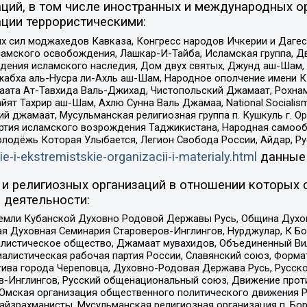
ций, в том числе иностранных и международных ор
ции террористическими:
ил моджахедов Кавказа, Конгресс народов Ичкерии и Дагеста
ламского освобождения, Лашкар-И-Тайба, Исламская группа, Дв
ения исламского наследия, Дом двух святых, Джунд аш-Шам, 
жабха аль-Нусра ли-Ахль аш-Шам, Народное ополчение имени К.
ата Ат-Тавхида Валь-Джихад, Чистопольский Джамаат, Рохнам
ят Тахрир аш-Шам, Ахлю Сунна Валь Джамаа, National Socialism
ий джамаат, Мусульманская религиозная группа п. Кушкуль г. 
ртия исламского возрождения Таджикистана, Народная самооб
олодёжь Которая Улыбается, Легион Свобода России, Айдар, Р
ie-i-ekstremistskie-organizacii-i-materialy.html
данные
и религиозных организаций в отношении которых 
 деятельности:
земли Кубанской Духовно Родовой Державы Русь, Община Духо
 Духовная Семинария Староверов-Инглингов, Нурджулар, К Бо
листическое общество, Джамаат мувахидов, Объединенный Вил
иалистическая рабочая партия России, Славянский союз, Форма
ива города Череповца, Духовно-Родовая Держава Русь, Русск
-Инглингов, Русский общенациональный союз, Движение против
 Омская организация общественного политического движения Р
йзрахманисты, Мусульманская религиозная организация п. Бо