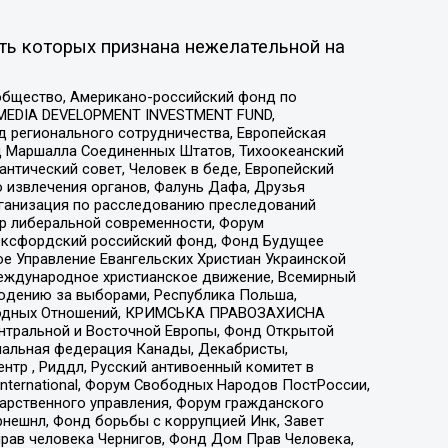
ть которых признана нежелательной на
общество, Американо-российский фонд по
 MEDIA DEVELOPMENT INVESTMENT FUND,
 регионального сотрудничества, Европейская
 Маршалла Соединенных Штатов, Тихоокеанский
нтический совет, Человек в беде, Европейский
 извлечения органов, Фалунь Дафа, Друзья
рганизация по расследованию преследований
тр либеральной современности, Форум
 Оксфордский российский фонд, Фонд Будущее
е Управление Евангельских Христиан Украинской
еждународное христианское движение, Всемирный
людению за выборами, Республика Польша,
народных Отношений, КРИМСЬКА ПРАВОЗАХИСНА
ы Центральной и Восточной Европы, Фонд Открытой
иональная федерация Канады, Декабристы,
тр , Риддл, Русский антивоенный комитет в
nternational, Форум Свободных Народов ПостРоссии,
дарственного управления, Форум гражданского
рнешнл, Фонд борьбы с коррупцией Инк, Завет
прав человека Чернигов, Фонд Дом Прав Человека,