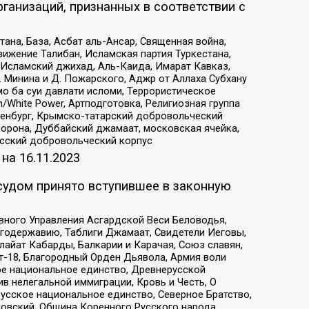
ганизаций, признанных в соответствии с
на, База, Асбат аль-Ансар, Священная война,
ижение Талибан, Исламская партия Туркестана,
Исламский джихад, Аль-Каида, Имарат Кавказ,
 Минина и Д. Пожарского, Аджр от Аллаха Субхану
о ба суи давлати исломи, Террористическое
/White Power, Артподготовка, Религиозная группа
Оренбург, Крымско-татарский добровольческий
орона, Дуббайский джамаат, московская ячейка,
усский добровольческий корпус
 на
16.11.2023
судом принято вступившее в законную
вного Управления Асгардской Веси Беловодья,
годержавию, Таблиги Джамаат, Свидетели Иеговы,
айат Кабарды, Балкарии и Карачая, Союз славян,
т-18, Благородный Орден Дьявола, Армия воли
ое национальное единство, Древнерусской
 нелегальной иммиграции, Кровь и Честь, О
усское национальное единство, Северное Братство,
ровский, Община Коренного Русского народа