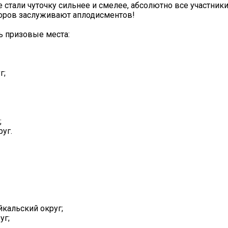
е стали чуточку сильнее и смелее, абсолютно все участники
торов заслуживают аплодисментов!
ь призовые места:
г;
;
руг.
йкальский округ;
уг;