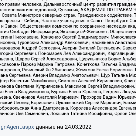
по правам человека, Дальневосточный центр развития гражданс
ологических исследований, Сутяжник, АКАДЕМИЯ ПО ПРАВАМ Ч
е Совета Министров северных стран, Гражданское содействие,
я прессы - Сибирь, Частное учреждение в Санкт-Петербурге С
 и Закон, Общественная комиссия по сохранению наследия ак
звития Свободы Информации, Экозащита!-Женсовет, Общественн
Регина Николаевна, Кривенко Сергей Владимирович, Милославс
совна, Туровский Александр Алексеевич, Васильева Анастасия
Пивоваров Андрей Сергеевич, Аверин Виталий Евгеньевич, Бара
горий Сергеевич, Пономарев Лев Александрович, Каргалицкий 
ньевна, Щаров Сергей Алексадрович, Цирульников Борис Альбер
ислакова-Паркер Марина Петровна, Кочеткова Татьяна Владими
сандровна, Рачинский Ян Збигневич, Жемкова Елена Борисовна,
лана Сергеевна, Аверин Владимир Анатольевич, Щур Татьяна М
фтер Валентин Михайлович, Симонов Алексей Кириллович, Флиг
женова Светлана Куприяновна, Максимов Сергей Владимирович, 
кс Елена Владимировна, Буртина Елена Юрьевна, Гендель Людм
евна, Свечников Анатолий Мариевич, Прохоров Вадим Юрьевич
инский Леонид Борисович, Лукашевский Сергей Маркович, Бахм
Добровольская Анна Дмитриевна, Королева Александра Евгенье
евинсон Лев Семенович, Локшина Татьяна Иосифовна, Орлов Ол
ignAgent.aspx
данные на
24.03.2022