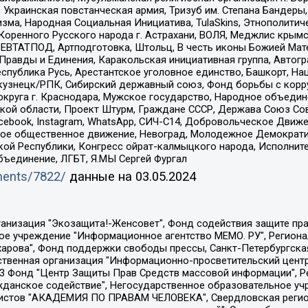
краинская повстанческая армия, Тризуб им. Степана Бандеры, Бр
зма, Народная Социальная Инициатива, TulaSkins, Этнополитич
оренного Русского народа г. Астрахани, ВОЛЯ, Меджлис крымс
РЕВТАТПОД, Артподготовка, Штольц, В честь иконы Божией Мате
равды и Единения, Каракольская инициативная группа, Автогра
спублика Русь, Арестантское уголовное единство, Башкорт, Наци
окузнецк/РПК, Сибирский державный союз, Фонд борьбы с кор
округа г. Краснодара, Мужское государство, Народное объедин
ой области, Проект Штурм, Граждане СССР, Держава Союз Сов
Facebook, Instagram, WhatsApp, СИЧ-С14, Добровольческое Движ
ское общественное движение, Невоград, Молодежное Демократ
ой Республики, Конгресс ойрат-калмыцкого народа, Исполнит
бъединение, ЛГБТ, Я.МЫ Сергей Фургал
uments/7822/
данные на
03.05.2024
Общество с ограниченной ответственностью "Радио Свободная Европа/Радио Свобода", Чешское информационное агентство "MEDIUM-ORIENT", Красноярская региональная общественная организация "Мы против СПИДа", Камалягин Денис Николаевич, Маркелов Сергей Евгеньевич, Пономарев Лев Александрович, Савицкая Людмила Алексеевна, Автономная некоммерческая организация "Центр по работе с проблемой насилия "НАСИЛИЮ.НЕТ", Межрегиональный профессиональный союз работников здравоохранения "Альянс врачей", Юридическое лицо, зарегистрированное в Латвийской Республике, SIA "Medusa Project" (регистрационный номер 40103797863, дата регистрации 10.06.2014), Некоммерческая организация "Фонд по борьбе с коррупцией", Автономная некоммерческая организация "Институт права и публичной политики", Баданин Роман Сергеевич, Гликин Максим Александрович, Железнова Мария Михайловна, Лукьянова Юлия Сергеевна, Маетная Елизавета Витальевна, Маняхин Петр Борисович, Чуракова Ольга Владимировна, Ярош Юлия Петровна, Юридическое лицо "The Insider SIA", зарегистрированное в Риге, Латвийская Республика (дата регистрации 26.06.2015), являющееся администратором доменного имени интернет-издания "The Insider SIA", https://theins.ru, Постернак Алексей Евгеньевич, Рубин Михаил Аркадьевич, Анин Роман Александрович, Юридическое лицо Istories fonds, зарегистрированное в Латвийской Республике (регистрационный номер 50008295751, дата регистрации 24.02.2020), Великовский Дмитрий Александрович, Долинина Ирина Николаевна, Мароховская Алеся Алексеевна, Шлейнов Роман Юрьевич, Шмагун Олеся Валентиновна, Общество с ограниченной ответственностью "Альтаир 2021", Общество с ограниченной ответственностью "Вега 2021", Общество с ограниченной ответственностью "Главный редактор 2021", Общество с ограниченной ответственностью "Ромашки монолит", Важенков Артем Валерьевич, Ивановская областная общественная организация "Центр гендерных исследований", Гурман Юрий Альбертович, Медиапроект "ОВД-Инфо", Егоров Владимир Владимирович, Жилинский Владимир Александрович, Общество с ограниченной ответственностью "ЗП", Иванова София Юрьевна, Карезина Инна Павловна, Кильтау Екатерина Викторовна, Петров Алексей Викторович, Пискунов Сергей Евгеньевич, Смирнов Сергей Сергеевич, Тихонов Михаил Сергеевич, Общество с ограниченной ответственностью "ЖУРНАЛИСТ-ИНОСТРАННЫЙ АГЕНТ", Арапова Галина Юрьевна, Вольтская Татьяна Анатольевна, Американская компания "Mason G.E.S. Anonymous Foundation" (США), являющаяся владельцем интернет-издания https://mnews.world/, Компания "Stichting Bellingcat", зарегистрированная в Нидерландах (дата регистрации 11.07.2018), Захаров Андрей Вячеславович, Клепиковская Екатерина Дмитриевна, Общество с ограниченной ответственностью "МЕМО", Перл Роман Александрович, Симонов Евгений Алексеевич, Соловьева Елена Анатольевна, Сотников Даниил Владимирович, Сурначева Елизавета Дмитриевна, Автономная некоммерческая организация по защите прав человека и информированию населения "Якутия – Наше Мнение", Общество с ограниченной ответственностью "Москоу диджитал медиа", с 26.01.2023 Общество с ограниченной ответственностью "Чайка Белые сады", Ветошкина Валерия Валерьевна, Заговора Максим Александрович, Межрегиональное общественное движение "Российская ЛГБТ - сеть", Оленичев Максим Владимирович, Павлов Иван Юрьевич, Скворцова Елена Сергеевна, Общество с ограниченной ответственностью "Как бы инагент", Кочетков Игорь Викторович, Общество с ограниченной ответственностью "Честные выборы", Еланчик Олег Александрович, Общество с ограниченной ответственностью "Нобелевский призыв", Гималова Регина Эмилевна, Григорьев Андрей Валерьевич, Григорьева Алина Александровна, Ассоциация по содействию защите прав призывников, альтернативнослужащих и военнослужащих "Правозащитная группа "Гражданин.Армия.Право", Хисамова Регина Фаритовна, Автономная некоммерческая организация по реализа