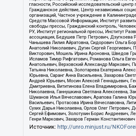
гласности, Российский исследовательский центр 
Гражданское действие, Центр независимых соци
организаций, Частное учреждение в Калининград
Средств Массовой Информации, Институт развити
свободы прессы, Гражданский контроль, Человек
РУ, Институт региональной прессы, Институт Ра
ассоциация, Бедушев Петр Петрович, Дзугкоева 
Чанышева Лилия Айратовна, Сидорович Ольга Бори
Анатолий Николаевич, Дугин Сергей Георгиевич, 
Викторович, Мошель Ирина Ароновна, Шведов Гри
Исламов Тимур Рифгатович, Романова Ольга Евге
Анатольевич, Верховский Александр Маркович, П
Татьяна Николаевна, Золотарева Екатерина Алек
Юрьевна, Саранг Анна Васильевна, Захарова Свет
Андрей Юрьевич, Мосин Алексей Геннадьевич, Ге
Дмитриевна, Вититинова Елена Владимировна, Ба
Николаевна, Ганнушкина Светлана Алексеевна, За
Шуманов Илья Вячеславович, Арапова Галина Юрь
Васильевич, Протасова Ирина Вячеславовна, Лит
Сухих Дарья Николаевна, Орлов Олег Петрович, 
Сергей Ефимович, Золотухин Борис Андреевич, Л
Генри Маркович, Захаров Герман Константинович
Источник:
http://unro.minjust.ru/NKOFore