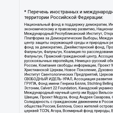
* Перечень иностранных и международн
территории Российской Федерации:
Национальный фонд в поддержку демократии, Ин
экономическому и правовому развитию, Национ
Международный Республиканский Институт, Откры
Платформа за Демократические Выборы, Междуна
центр защиты окружающей среды и природных ресу
фонд за демократию, Джеймстаунский фонд, Прож
Фалуньгун, Фалуньгун, Коалиция по расследован
Фалуньгун, Пражский гражданский центр, Ассоци
русскоязычных европейцев, Немецко-русский об
России, Компания свободы информации, Проект М
Христианской Церкви, Новое Поколение, Духовн
Институт Саентологических Предприятий, Церков
СВОБОДНЫЙ ИДЕЛЬ-УРАЛ, Ассоциация развития ж
ГРУПА, Фонд имени Генриха Бёлля, Stichting Bellin
Эстонии, Calvert 22 Foundation, Канадский укра
Международный научный центр им Вудро Вильсона
Швеции, Проект Медуза, Фонд Андрея Сахарова, Ф
Солидарность с гражданским движением в России 
общества Россия, Беллона, Союз жителей острово
церквей TCCN, Агора, Всемирный фонд природы, B