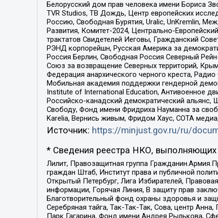
Белорусский дом прав человека имени Бориса Зво
TVR Studios, ТВ Дождь, Центр европейских иссл
Россию, Свободная Бурятия, Uralic, UnKremlin, 
Развития, Комитет-2024, Центрально-Европейски
трактатов Свидетелей Иеговы, Гражданский Совет
РЭНД корпорейшн, Русская Америка за демократи
Россия Берлин, Свободная Россия Северный Рейн-В
Союз за возвращение Северных территорий, Крымско
Федерация анархического черного креста, Радио
Мобильная академия поддержки гендерной демократи
Institute of International Education, Антивоенн
Российско-канадский демократический альянс, 
Свободу, Фонд имени Фридриха Науманна за свобо
Karelia, Вернись живым, Фридом Хаус, СОТА меди
Источник:
https://minjust.gov.ru/ru/doc
* Сведения реестра НКО, выполняющих 
Лилит, Правозащитная группа Гражданин.Армия.П
граждан Штаб, Институт права и публичной поли
Открытый Петербург, Лига Избирателей, Правова
информации, Горячая Линия, В защиту прав закл
Благотворительный фонд охраны здоровья и защи
Серебряная тайга, Так-Так-Так, Сова, центр Анн
Парк Гагарина, Фонд имени Андрея Рылькова, Сф