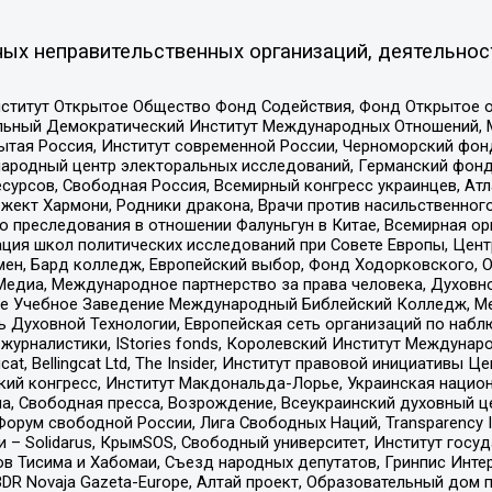
ых неправительственных организаций, деятельнос
ститут Открытое Общество Фонд Содействия, Фонд Открытое 
альный Демократический Институт Международных Отношений,
тая Россия, Институт современной России, Черноморский фонд
родный центр электоральных исследований, Германский фонд
рсов, Свободная Россия, Всемирный конгресс украинцев, Атла
ект Хармони, Родники дракона, Врачи против насильственного
ию преследования в отношении Фалуньгун в Китае, Всемирная о
ация школ политических исследований при Совете Европы, Цен
мен, Бард колледж, Европейский выбор, Фонд Ходорковского,
едиа, Международное партнерство за права человека, Духовно
ое Учебное Заведение Международный Библейский Колледж, М
ь Духовной Технологии, Европейская сеть организаций по наб
урналистики, IStories fonds, Королевский Институт Между
gcat, Bellingcat Ltd, The Insider, Институт правовой инициатив
инский конгресс, Институт Макдональда-Лорье, Украинская нац
, Свободная пресса, Возрождение, Всеукраинский духовный цен
орум свободной России, Лига Свободных Наций, Transparеncy I
– Solidarus, КрымSOS, Свободный университет, Институт госу
в Тисима и Хабомаи, Съезд народных депутатов, Гринпис Инте
DR Novaja Gazeta-Europe, Алтай проект, Образовательный дом 