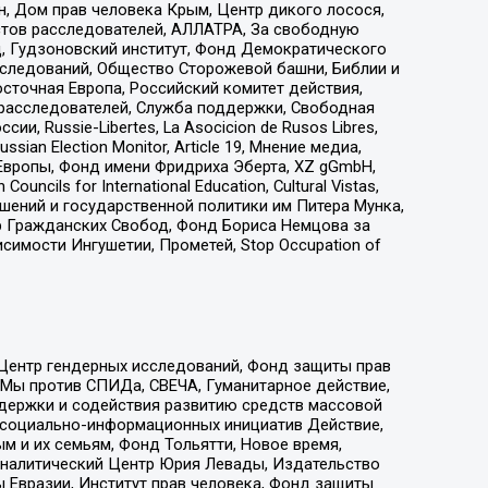
н, Дом прав человека Крым, Центр дикого лосося,
стов расследователей, АЛЛАТРА, За свободную
д, Гудзоновский институт, Фонд Демократического
сследований, Общество Сторожевой башни, Библии и
сточная Европа, Российский комитет действия,
-расследователей, Служба поддержки, Свободная
 Russie-Libertes, La Asocicion de Rusos Libres,
an Election Monitor, Article 19, Мнение медиа,
Европы, Фонд имени Фридриха Эберта, XZ gGmbH,
ls for International Education, Cultural Vistas,
ошений и государственной политики им Питера Мунка,
 Гражданских Свобод, Фонд Бориса Немцова за
имости Ингушетии, Прометей, Stop Occupation of
 Центр гендерных исследований, Фонд защиты прав
 Мы против СПИДа, СВЕЧА, Гуманитарное действие,
ддержки и содействия развитию средств массовой
р социально-информационных инициатив Действие,
 и их семьям, Фонд Тольятти, Новое время,
, Аналитический Центр Юрия Левады, Издательство
 Евразии, Институт прав человека, Фонд защиты