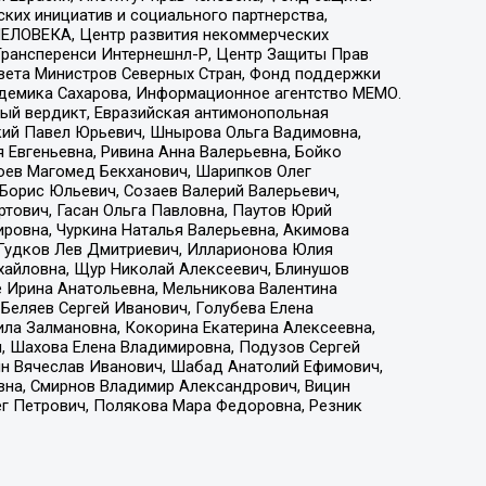
ких инициатив и социального партнерства,
ЕЛОВЕКА, Центр развития некоммерческих
 Трансперенси Интернешнл-Р, Центр Защиты Прав
овета Министров Северных Стран, Фонд поддержки
адемика Сахарова, Информационное агентство МЕМО.
ый вердикт, Евразийская антимонопольная
кий Павел Юрьевич, Шнырова Ольга Вадимовна,
 Евгеньевна, Ривина Анна Валерьевна, Бойко
хоев Магомед Бекханович, Шарипков Олег
Борис Юльевич, Созаев Валерий Валерьевич,
тович, Гасан Ольга Павловна, Паутов Юрий
ровна, Чуркина Наталья Валерьевна, Акимова
 Гудков Лев Дмитриевич, Илларионова Юлия
ихайловна, Щур Николай Алексеевич, Блинушов
е Ирина Анатольевна, Мельникова Валентина
Беляев Сергей Иванович, Голубева Елена
ила Залмановна, Кокорина Екатерина Алексеевна,
, Шахова Елена Владимировна, Подузов Сергей
ин Вячеслав Иванович, Шабад Анатолий Ефимович,
вна, Смирнов Владимир Александрович, Вицин
ег Петрович, Полякова Мара Федоровна, Резник