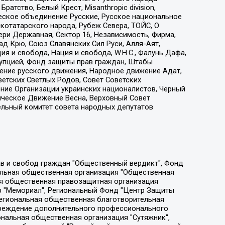
атство, Белый Крест, Misanthropic division,
еское объединение Русские, Русское национальное
котатарского народа, Рубеж Севера, ТОЙС, О
ри Державная, Сектор 16, Независимость, Фирма,
д Крю, Союз Славянских Сил Руси, Алля-Аят,
я и свобода, Нация и свобода, W.H.С., Фалунь Дафа,
рупцией, Фонд защиты прав граждан, Штабы
ение русского движения, Народное движение Адат,
етских Светлых Родов, Совет Советских
ение Организации украинских националистов, Черный
ическое Движение Весна, Верховный Совет
ельный комитет совета народных депутатов
ции социально-правовых программ "Лилит", Дальневосточное общественное движение "Маяк", Санкт-Петербургская ЛГБТ-инициативная группа "Выход", Инициативная группа ЛГБТ+ "Реверс", Алексеев Андрей Викторович, Бекбулатова Таисия Львовна, Беляев Иван Михайлович, Владыкина Елена Сергеевна, Гельман Марат Александрович, Никульшина Вероника Юрьевна, Толоконникова Надежда Андреевна, Шендерович Виктор Анатольевич, Общество с ограниченной ответственностью "Данное сообщение", Общество с ограниченной ответственностью Издательский дом "Новая глава", Айнбиндер Александра Александровна, Московский комьюнити-центр для ЛГБТ+инициатив, Благотворительный фонд развития филантропии, Deutsche Welle (Германия, Kurt-Schumacher-Strasse 3, 53113 Bonn), Борзунова Мария Михайловна, Воробьев Виктор Викторович, Голубева Анна Львовна, Константинова Алла Михайловна, Малкова Ирина Владимировна, Мурадов Мурад Абдулгалимович, Осетинская Елизавета Николаевна, Понасенков Евгений Николаевич, Ганапольский Матвей Юрьевич, Киселев Евгений Алексеевич, Борухович Ирина Григорьевна, Дремин Иван Тимофеевич, Дубровский Дмитрий Викторович, Красноярская региональная общественная организация поддержки и развития альтернативных образовательных технологий и межкультурных коммуникаций "ИНТЕРРА", Маяковская Екатерина Алексеевна, Фейгин Марк Захарович, Филимонов Андрей Викторович, Дзугкоева Регина Николаевна, Доброхотов Роман Александрович, Дудь Юрий Александрович, Елкин Сергей Владимирович, Кругликов Кирилл Игоревич, Сабунаева Мария Леонидовна, Семенов Алексей Владимирович, Шаинян Карен Багратович, Шульман Екатерина Михайловна, Асафьев Артур Валерьевич, Вахштайн Виктор Семенович, Венедиктов Алексей Алексеевич, Лушникова Екатерина Евгеньевна, Волков Леонид Михайлович, Невзоров Александр Глебович, Пархоменко Сергей Борисович, Сироткин Ярослав Николаевич, Кара-Мурза Владимир Владимирович, Баранова Наталья Владимировна, Гозман Леонид Яковлевич, Кагарлицкий Борис Юльевич, Климарев Михаил Валерьевич, Милов Владимир Станиславович, Автономная некоммерческая организация Краснодарский центр современного искусства "Типография", Моргенштерн Алишер Тагирович, Соболь Любовь Эдуардовна, Общество с ограниченной ответственностью "ЛИЗА НОРМ", Каспаров Гарри Кимович, Ходорковский Михаил Борисович, Общество с ограниченной ответственностью "Апрельские тезисы", Данилович Ирина Брониславовна, Кашин Олег Владимирович, Петров Николай Владимирович, Пивоваров Алексей Владимирович, Соколов Михаил Владимирович, Цветкова Юлия Владимировна, Чичваркин Евгений Александрович, Комитет против пыток/Команда против пыток, Общество с ограниченной ответственностью "Первый научный", Общество с ограниченной ответственностью "Вертолет и ко", Белоцерковская Вероника Борисовна, Кац Максим Евгеньевич, Лазарева Татьяна Юрьевна, Шаведдинов Руслан Табризович, Яшин Илья Валерьевич, Общество с ограниченной ответственностью "Иноагент ААВ", Алешковский Дмитрий Петрович, Альбац Евгения Марковна, Быков Дмитрий Львович, Галямина Юлия Евгеньевна, Лойко Сергей Леонидович, Мартынов Кирилл Константинович, Медведев Сергей Александрович, Крашенинников Федор Геннадиевич, Гордеева Катерина Вл