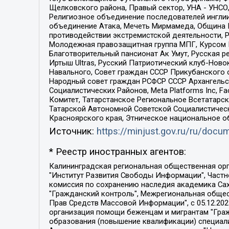
Щелковского района, Правый сектор, УНА - УНСО, У
Религиозное объединение последователей инглии
объединение Атака, Мечеть Мирмамеда, Община К
противодействии экстремистской деятельности, 
Молодежная правозащитная группа МПГ, Курсом П
Благотворительный пансионат Ак Умут, Русская ре
Иртыш Ultras, Русский Патриотический клуб-Нов
Навального, Совет граждан СССР Прикубанского 
Народный совет граждан РСФСР СССР Архангельск
Социалистических Районов, Meta Platforms Inc, 
Комитет, Татарстанское Региональное Всетатар
Татарской Автономной Советской Социалистическ
Красноярского края, Этническое национальное о
Источник:
https://minjust.gov.ru/ru/doc
* Реестр иностранных агентов:
Калининградская региональная общественная организация "Экозащита!-Женсовет", Фонд содействия защите прав и свобод граждан "Общественный вердикт", Фонд "Институт Развития Свободы Информации", Частное учреждение "Информационное агентство МЕМО. РУ", Региональная общественная организация "Общественная комиссия по сохранению наследия академика Сахарова", Фонд поддержки свободы прессы, Санкт-Петербургская общественная правозащитная организация "Гражданский контроль", Межрегиональная общественная организация "Информационно-просветительский центр "Мемориал", Региональный Фонд "Центр Защиты Прав Средств Массовой Информации", с 05.12.2023 Фонд "Центр Защиты Прав Средств массовой информации", Региональная общественная благотворительная организация помощи беженцам и мигрантам "Гражданское содействие", Негосударственное образовательное учреждение дополнительного профессионального образования (повышение квалификации) специалистов "АКАДЕМИЯ ПО ПРАВАМ ЧЕЛОВЕКА", Свердловская региональная общественная организация "Сутяжник", Автономная некоммерческая организация "Центр независимых социологических исследований", Союз общественных объединений "Российский исследовательский центр по правам человека", Региональное общественное учреждение научно-информационный центр "МЕМОРИАЛ", Некоммерческая организация "Фонд защиты гласности", Автономная некоммерческая организация "Институт прав человека", Городская общественная организация "Екатеринбургское общество "МЕМОРИАЛ", Городская общественная организация "Рязанское историко-просветительское и правозащитное общество "Мемориал" (Рязанский Мемориал), Челябинский региональный орган общественной самодеятельности – женское общественное объединение "Женщины Евразии", Челябинский региональный орган общественной самодеятельности "Уральская правозащитная группа", Фонд содействия защите здоровья и социальной справедливости имени Андрея Рылькова, Автономная Некоммерческая Организация "Аналитический Центр Юрия Левады", Автономная некоммерческая организация социальной поддержки населения "Проект Апрель", Региональная общественная организация помощи женщинам и детям, находящимся в кризисной ситуации "Информационно-методический центр "Анна", Фонд содействия развитию массовых коммуникаций и правовому просвещению "Так-так-Так", Фонд содействия устойчивому развитию "Серебряная тайга", Свердловский региональный общественный фонд социальных проектов "Новое время", "Idel.Реалии", Кавказ.Реалии, Крым.Реалии, Телеканал Настоящее Время, Татаро-башкирская служба Радио Свобода (Azatliq Radiosi), Радио Свободная Европа/Радио Свобода (PCE/PC), "Сибирь.Реалии", "Фактограф", Благотворительный фонд помощи осужденным и их семьям, Автономная некоммерческая организация "Институт глобализации и социальных движений", Фонд "В защиту прав заключенных", Частное учреждение "Центр поддержки и содействия развитию средств массовой информации", Пензенский региональный общественный благотворительный фонд "Гражданский союз", "Север.Реалии", Некоммерческая организация Фонд "Правовая инициатива", 