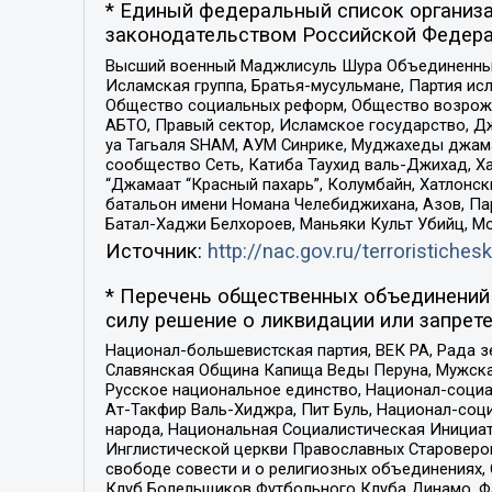
* Единый федеральный список организа
законодательством Российской Федера
Высший военный Маджлисуль Шура Объединенных с
Исламская группа, Братья-мусульмане, Партия ис
Общество социальных реформ, Общество возрожд
АБТО, Правый сектор, Исламское государство, Д
уа Тагьаля SHAM, АУМ Синрике, Муджахеды джама
сообщество Сеть, Катиба Таухид валь-Джихад, Хай
“Джамаат “Красный пахарь”, Колумбайн, Хатлонск
батальон имени Номана Челебиджихана, Азов, Па
Батал-Хаджи Белхороев, Маньяки Культ Убийц, М
Источник:
http://nac.gov.ru/terroristichesk
* Перечень общественных объединений 
силу решение о ликвидации или запрете
Национал-большевистская партия, ВЕК РА, Рада 
Славянская Община Капища Веды Перуна, Мужская
Русское национальное единство, Национал-социа
Ат-Такфир Валь-Хиджра, Пит Буль, Национал-соц
народа, Национальная Социалистическая Инициат
Инглистической церкви Православных Староверов
свободе совести и о религиозных объединениях,
Клуб Болельщиков Футбольного Клуба Динамо, Фа