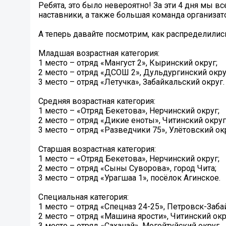
Ребята, это было невероятно! За эти 4 дня мы вс
наставники, а также большая команда организа
А теперь давайте посмотрим, как распределилис
Младшая возрастная категория:
1 место – отряд «Мангуст 2», Кыринский округ;
2 место – отряд «ДСОШ 2», Дульдургинский окру
3 место – отряд «Летучка», Забайкальский округ.
Средняя возрастная категория:
1 место – «Отряд Бекетова», Нерчинский округ;
2 место – отряд «Дикие еноты», Читинский округ
3 место – отряд «Разведчики 75», Улётовский ок
Старшая возрастная категория:
1 место – «Отряд Бекетова», Нерчинский округ;
2 место – отряд «Сыны Суворова», город Чита;
3 место – отряд «Урагшаа 1», посёлок Агинское.
Специальная категория:
1 место – отряд «Спецназ 24-25», Петровск-Заба
2 место – отряд «Машина ярости», Читинский окр
3 место – отряд «Саханай», Могойтуйский округ.