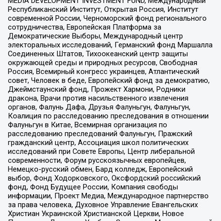
MEDIA DEVELOPMENT INVESTMENT FUND, Международный
Республиканский Институт, Открытая Россия, Институт
современной России, Черноморский фонд регионального
сотрудничества, Европейская Платформа за
Демократические Выборы, Международный центр
электоральных исследований, Германский фонд Маршалла
Соединенных Штатов, Тихоокеанский центр защиты
окружающей среды и природных ресурсов, Свободная
Россия, Всемирный конгресс украинцев, Атлантический
совет, Человек в беде, Европейский фонд за демократию,
Джеймстаунский фонд, Прожект Хармони, Родники
дракона, Врачи против насильственного извлечения
органов, Фалунь Дафа, Друзья Фалуньгун, Фалуньгун,
Коалиция по расследованию преследования в отношении
Фалуньгун в Китае, Всемирная организация по
расследованию преследований Фалуньгун, Пражский
гражданский центр, Ассоциация школ политических
исследований при Совете Европы, Центр либеральной
современности, Форум русскоязычных европейцев,
Немецко-русский обмен, Бард колледж, Европейский
выбор, Фонд Ходорковского, Оксфордский российский
фонд, Фонд Будущее России, Компания свободы
информации, Проект Медиа, Международное партнерство
за права человека, Духовное Управление Евангельских
Христиан Украинской Христианской Церкви, Новое