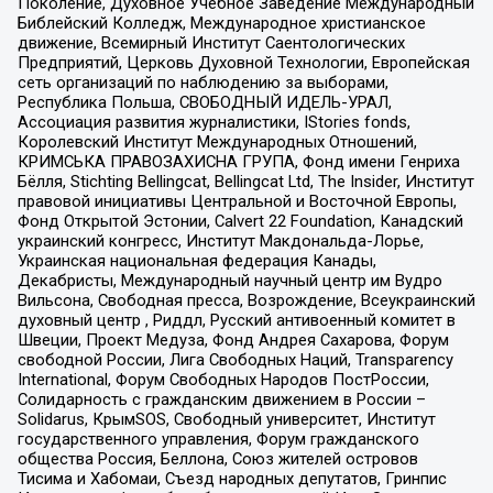
Поколение, Духовное Учебное Заведение Международный
Библейский Колледж, Международное христианское
движение, Всемирный Институт Саентологических
Предприятий, Церковь Духовной Технологии, Европейская
сеть организаций по наблюдению за выборами,
Республика Польша, СВОБОДНЫЙ ИДЕЛЬ-УРАЛ,
Ассоциация развития журналистики, IStories fonds,
Королевский Институт Международных Отношений,
КРИМСЬКА ПРАВОЗАХИСНА ГРУПА, Фонд имени Генриха
Бёлля, Stichting Bellingcat, Bellingcat Ltd, The Insider, Институт
правовой инициативы Центральной и Восточной Европы,
Фонд Открытой Эстонии, Calvert 22 Foundation, Канадский
украинский конгресс, Институт Макдональда-Лорье,
Украинская национальная федерация Канады,
Декабристы, Международный научный центр им Вудро
Вильсона, Свободная пресса, Возрождение, Всеукраинский
духовный центр , Риддл, Русский антивоенный комитет в
Швеции, Проект Медуза, Фонд Андрея Сахарова, Форум
свободной России, Лига Свободных Наций, Transparеncy
International, Форум Свободных Народов ПостРоссии,
Солидарность с гражданским движением в России –
Solidarus, КрымSOS, Свободный университет, Институт
государственного управления, Форум гражданского
общества Россия, Беллона, Союз жителей островов
Тисима и Хабомаи, Съезд народных депутатов, Гринпис