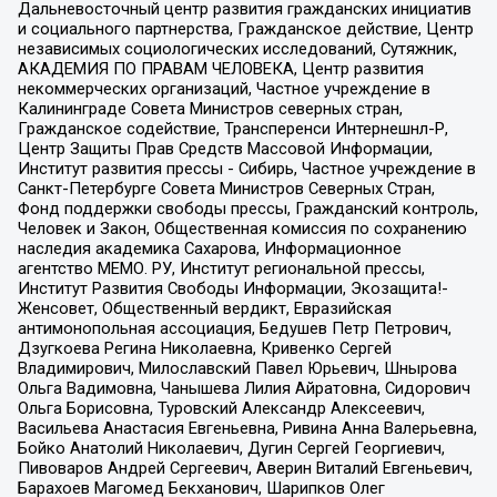
Дальневосточный центр развития гражданских инициатив
и социального партнерства, Гражданское действие, Центр
независимых социологических исследований, Сутяжник,
АКАДЕМИЯ ПО ПРАВАМ ЧЕЛОВЕКА, Центр развития
некоммерческих организаций, Частное учреждение в
Калининграде Совета Министров северных стран,
Гражданское содействие, Трансперенси Интернешнл-Р,
Центр Защиты Прав Средств Массовой Информации,
Институт развития прессы - Сибирь, Частное учреждение в
Санкт-Петербурге Совета Министров Северных Стран,
Фонд поддержки свободы прессы, Гражданский контроль,
Человек и Закон, Общественная комиссия по сохранению
наследия академика Сахарова, Информационное
агентство МЕМО. РУ, Институт региональной прессы,
Институт Развития Свободы Информации, Экозащита!-
Женсовет, Общественный вердикт, Евразийская
антимонопольная ассоциация, Бедушев Петр Петрович,
Дзугкоева Регина Николаевна, Кривенко Сергей
Владимирович, Милославский Павел Юрьевич, Шнырова
Ольга Вадимовна, Чанышева Лилия Айратовна, Сидорович
Ольга Борисовна, Туровский Александр Алексеевич,
Васильева Анастасия Евгеньевна, Ривина Анна Валерьевна,
Бойко Анатолий Николаевич, Дугин Сергей Георгиевич,
Пивоваров Андрей Сергеевич, Аверин Виталий Евгеньевич,
Барахоев Магомед Бекханович, Шарипков Олег