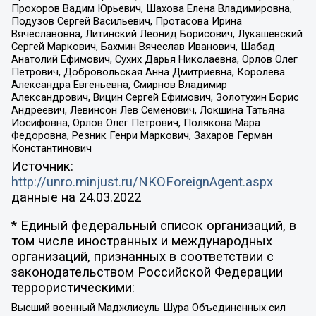
Прохоров Вадим Юрьевич, Шахова Елена Владимировна,
Подузов Сергей Васильевич, Протасова Ирина
Вячеславовна, Литинский Леонид Борисович, Лукашевский
Сергей Маркович, Бахмин Вячеслав Иванович, Шабад
Анатолий Ефимович, Сухих Дарья Николаевна, Орлов Олег
Петрович, Добровольская Анна Дмитриевна, Королева
Александра Евгеньевна, Смирнов Владимир
Александрович, Вицин Сергей Ефимович, Золотухин Борис
Андреевич, Левинсон Лев Семенович, Локшина Татьяна
Иосифовна, Орлов Олег Петрович, Полякова Мара
Федоровна, Резник Генри Маркович, Захаров Герман
Константинович
Источник:
http://unro.minjust.ru/NKOForeignAgent.aspx
данные на
24.03.2022
* Единый федеральный список организаций, в
том числе иностранных и международных
организаций, признанных в соответствии с
законодательством Российской Федерации
террористическими:
Высший военный Маджлисуль Шура Объединенных сил