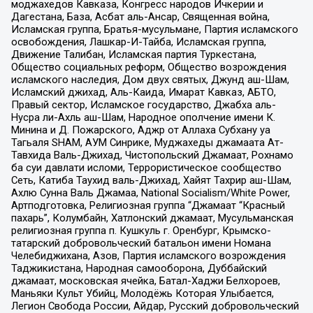
моджахедов Кавказа, Конгресс народов Ичкерии и
Дагестана, База, Асбат аль-Ансар, Священная война,
Исламская группа, Братья-мусульмане, Партия исламского
освобождения, Лашкар-И-Тайба, Исламская группа,
Движение Талибан, Исламская партия Туркестана,
Общество социальных реформ, Общество возрождения
исламского наследия, Дом двух святых, Джунд аш-Шам,
Исламский джихад, Аль-Каида, Имарат Кавказ, АБТО,
Правый сектор, Исламское государство, Джабха аль-
Нусра ли-Ахль аш-Шам, Народное ополчение имени К.
Минина и Д. Пожарского, Аджр от Аллаха Субхану уа
Тагьаля SHAM, АУМ Синрике, Муджахеды джамаата Ат-
Тавхида Валь-Джихад, Чистопольский Джамаат, Рохнамо
ба суи давлати исломи, Террористическое сообщество
Сеть, Катиба Таухид валь-Джихад, Хайят Тахрир аш-Шам,
Ахлю Сунна Валь Джамаа, National Socialism/White Power,
Артподготовка, Религиозная группа “Джамаат “Красный
пахарь”, Колумбайн, Хатлонский джамаат, Мусульманская
религиозная группа п. Кушкуль г. Оренбург, Крымско-
татарский добровольческий батальон имени Номана
Челебиджихана, Азов, Партия исламского возрождения
Таджикистана, Народная самооборона, Дуббайский
джамаат, московская ячейка, Батал-Хаджи Белхороев,
Маньяки Культ Убийц, Молодёжь Которая Улыбается,
Легион Свобода России, Айдар, Русский добровольческий