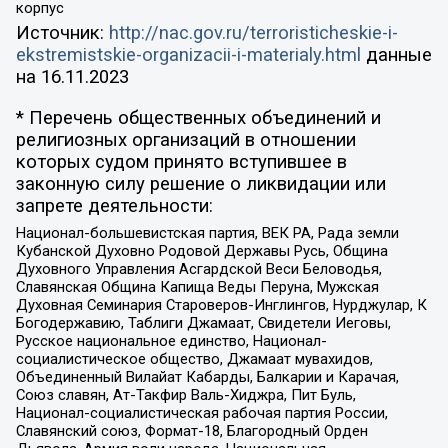
корпус
Источник:
http://nac.gov.ru/terroristicheskie-i-
ekstremistskie-organizacii-i-materialy.html
данные
на
16.11.2023
* Перечень общественных объединений и
религиозных организаций в отношении
которых судом принято вступившее в
законную силу решение о ликвидации или
запрете деятельности:
Национал-большевистская партия, ВЕК РА, Рада земли
Кубанской Духовно Родовой Державы Русь, Община
Духовного Управления Асгардской Веси Беловодья,
Славянская Община Капища Веды Перуна, Мужская
Духовная Семинария Староверов-Инглингов, Нурджулар, К
Богодержавию, Таблиги Джамаат, Свидетели Иеговы,
Русское национальное единство, Национал-
социалистическое общество, Джамаат мувахидов,
Объединенный Вилайат Кабарды, Балкарии и Карачая,
Союз славян, Ат-Такфир Валь-Хиджра, Пит Буль,
Национал-социалистическая рабочая партия России,
Славянский союз, Формат-18, Благородный Орден