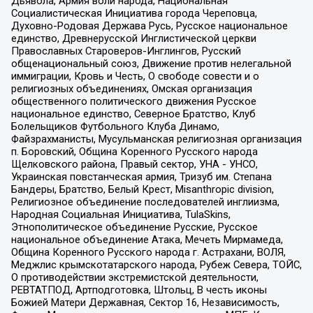
Дьявола, Армия воли народа, Национальная
Социалистическая Инициатива города Череповца,
Духовно-Родовая Держава Русь, Русское национальное
единство, Древнерусской Инглистической церкви
Православных Староверов-Инглингов, Русский
общенациональный союз, Движение против нелегальной
иммиграции, Кровь и Честь, О свободе совести и о
религиозных объединениях, Омская организация
общественного политического движения Русское
национальное единство, Северное Братство, Клуб
Болельщиков Футбольного Клуба Динамо,
Файзрахманисты, Мусульманская религиозная организация
п. Боровский, Община Коренного Русского народа
Щелковского района, Правый сектор, УНА - УНСО,
Украинская повстанческая армия, Тризуб им. Степана
Бандеры, Братство, Белый Крест, Misanthropic division,
Религиозное объединение последователей инглиизма,
Народная Социальная Инициатива, TulaSkins,
Этнополитическое объединение Русские, Русское
национальное объединение Атака, Мечеть Мирмамеда,
Община Коренного Русского народа г. Астрахани, ВОЛЯ,
Меджлис крымскотатарского народа, Рубеж Севера, ТОЙС,
О противодействии экстремистской деятельности,
РЕВТАТПОД, Артподготовка, Штольц, В честь иконы
Божией Матери Державная, Сектор 16, Независимость,