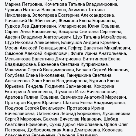
Марина Петровна, Кочеткова Татьяна Владимировна,
Чуркина Наталья Валерьевна, Акимова Татьяна
Николаевна, Золотарева Екатерина Александровна,
Рачинский Ян Збигневич, Жемкова Елена Борисовна,
Гудков Лев Дмитриевич, Илларионова Юлия Юрьевна,
Саранг Анна Васильевна, Захарова Светлана Сергеевна,
Аверин Владимир Анатольевич, Щур Татьяна Михайловна,
Щур Николай Алексеевич, Блинушов Андрей Юрьевич,
Мосин Алексей Геннадьевич, Гефтер Валентин Михайлович,
Симонов Алексей Кириллович, Флиге Ирина Анатольевна,
Мельникова Валентина Дмитриевна, Вититинова Елена
Владимировна, Баженова Светлана Куприяновна,
Максимов Сергей Владимирович, Беляев Сергей Иванович,
Голубева Елена Николаевна, Ганнушкина Светлана
Алексеевна, Закс Елена Владимировна, Буртина Елена
Юрьевна, Гендель Людмила Залмановна, Кокорина
Екатерина Алексеевна, Шуманов Илья Вячеславович,
Арапова Галина Юрьевна, Свечников Анатолий Мариевич,
Прохоров Вадим Юрьевич, Шахова Елена Владимировна,
Подузов Сергей Васильевич, Протасова Ирина
Вячеславовна, Литинский Леонид Борисович, Лукашевский
Сергей Маркович, Бахмин Вячеслав Иванович, Шабад
Анатолий Ефимович, Сухих Дарья Николаевна, Орлов Олег
Петрович, Добровольская Анна Дмитриевна, Королева
Александра Евгеньевна, Смирнов Владимир