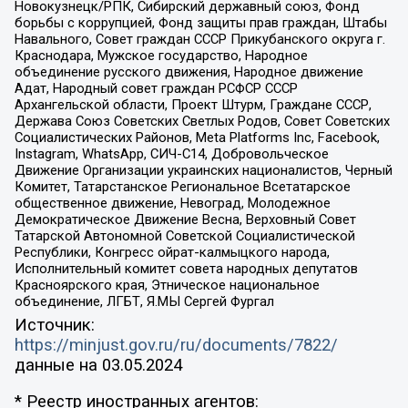
Новокузнецк/РПК, Сибирский державный союз, Фонд
борьбы с коррупцией, Фонд защиты прав граждан, Штабы
Навального, Совет граждан СССР Прикубанского округа г.
Краснодара, Мужское государство, Народное
объединение русского движения, Народное движение
Адат, Народный совет граждан РСФСР СССР
Архангельской области, Проект Штурм, Граждане СССР,
Держава Союз Советских Светлых Родов, Совет Советских
Социалистических Районов, Meta Platforms Inc, Facebook,
Instagram, WhatsApp, СИЧ-С14, Добровольческое
Движение Организации украинских националистов, Черный
Комитет, Татарстанское Региональное Всетатарское
общественное движение, Невоград, Молодежное
Демократическое Движение Весна, Верховный Совет
Татарской Автономной Советской Социалистической
Республики, Конгресс ойрат-калмыцкого народа,
Исполнительный комитет совета народных депутатов
Красноярского края, Этническое национальное
объединение, ЛГБТ, Я.МЫ Сергей Фургал
Источник:
https://minjust.gov.ru/ru/documents/7822/
данные на
03.05.2024
* Реестр иностранных агентов: