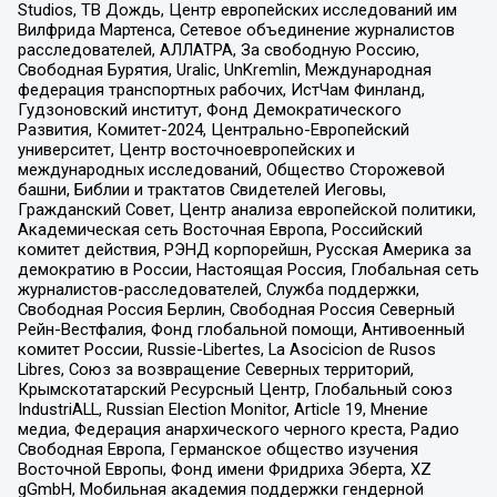
Studios, ТВ Дождь, Центр европейских исследований им
Вилфрида Мартенса, Сетевое объединение журналистов
расследователей, АЛЛАТРА, За свободную Россию,
Свободная Бурятия, Uralic, UnKremlin, Международная
федерация транспортных рабочих, ИстЧам Финланд,
Гудзоновский институт, Фонд Демократического
Развития, Комитет-2024, Центрально-Европейский
университет, Центр восточноевропейских и
международных исследований, Общество Сторожевой
башни, Библии и трактатов Свидетелей Иеговы,
Гражданский Совет, Центр анализа европейской политики,
Академическая сеть Восточная Европа, Российский
комитет действия, РЭНД корпорейшн, Русская Америка за
демократию в России, Настоящая Россия, Глобальная сеть
журналистов-расследователей, Служба поддержки,
Свободная Россия Берлин, Свободная Россия Северный
Рейн-Вестфалия, Фонд глобальной помощи, Антивоенный
комитет России, Russie-Libertes, La Asocicion de Rusos
Libres, Союз за возвращение Северных территорий,
Крымскотатарский Ресурсный Центр, Глобальный союз
IndustriALL, Russian Election Monitor, Article 19, Мнение
медиа, Федерация анархического черного креста, Радио
Свободная Европа, Германское общество изучения
Восточной Европы, Фонд имени Фридриха Эберта, XZ
gGmbH, Мобильная академия поддержки гендерной