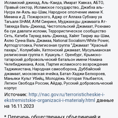
Исламский джихад, Аль-Каида, Имарат Кавказ, АБТО,
Правый сектор, Исламское государство, Джабха аль-
Нусра ли-Ахль аш-Шам, Народное ополчение имени К.
Минина и Д. Пожарского, Аджр от Аллаха Субхану уа
Тагьаля SHAM, АУМ Синрике, Муджахеды джамаата Ат-
Тавхида Валь-Джихад, Чистопольский Джамаат, Рохнамо
ба суи давлати исломи, Террористическое сообщество
Сеть, Катиба Таухид валь-Джихад, Хайят Тахрир аш-Шам,
Ахлю Сунна Валь Джамаа, National Socialism/White Power,
Артподготовка, Религиозная группа “Джамаат “Красный
пахарь”, Колумбайн, Хатлонский джамаат, Мусульманская
религиозная группа п. Кушкуль г. Оренбург, Крымско-
татарский добровольческий батальон имени Номана
Челебиджихана, Азов, Партия исламского возрождения
Таджикистана, Народная самооборона, Дуббайский
джамаат, московская ячейка, Батал-Хаджи Белхороев,
Маньяки Культ Убийц, Молодёжь Которая Улыбается,
Легион Свобода России, Айдар, Русский добровольческий
корпус
Источник:
http://nac.gov.ru/terroristicheskie-i-
ekstremistskie-organizacii-i-materialy.html
данные
на
16.11.2023
* Перечень общественных объединений и