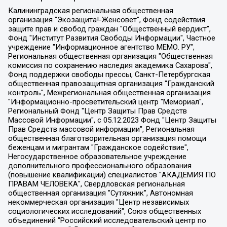
Калининградская региональная общественная организация "Экозащита!-Женсовет", Фонд содействия защите прав и свобод граждан "Общественный вердикт", Фонд "Институт Развития Свободы Информации", Частное учреждение "Информационное агентство МЕМО. РУ", Региональная общественная организация "Общественная комиссия по сохранению наследия академика Сахарова", Фонд поддержки свободы прессы, Санкт-Петербургская общественная правозащитная организация "Гражданский контроль", Межрегиональная общественная организация "Информационно-просветительский центр "Мемориал", Региональный Фонд "Центр Защиты Прав Средств Массовой Информации", с 05.12.2023 Фонд "Центр Защиты Прав Средств массовой информации", Региональная общественная благотворительная организация помощи беженцам и мигрантам "Гражданское содействие", Негосударственное образовательное учреждение дополнительного профессионального образования (повышение квалификации) специалистов "АКАДЕМИЯ ПО ПРАВАМ ЧЕЛОВЕКА", Свердловская региональная общественная организация "Сутяжник", Автономная некоммерческая организация "Центр независимых социологических исследований", Союз общественных объединений "Российский исследовательский центр по правам человека", Региональное общественное учреждение научно-информационный центр "МЕМОРИАЛ", Некоммерческая организация "Фонд защиты гласности", Автономная некоммерческая организация "Институт прав человека", Городская общественная организация "Екатеринбургское общество "МЕМОРИАЛ", Городская общественная организация "Рязанское историко-просветительское и правозащитное общество "Мемориал" (Рязанский Мемориал), Челябинский региональный орган общественной самодеятельности – женское общественное объединение "Женщины Евразии", Челябинский региональный орган общественной самодеятельности "Уральская правозащитная группа", Фонд содействия защите здоровья и социальной справедливости имени Андрея Рылькова, Автономная Некоммерческая Организация "Аналитический Центр Юрия Левады", Автономная некоммерческая организация социальной поддержки населения "Проект Апрель", Региональная общественная организация помощи женщинам и детям, находящимся в кризисной ситуации "Информационно-методический центр "Анна", Фонд содействия развитию массовых коммуникаций и правовому просвещению "Так-так-Так", Фонд содействия устойчивому развитию "Серебряная тайга", Свердловский региональный общественный фонд социальных проектов "Новое время", "Idel.Реалии", Кавказ.Реалии, Крым.Реалии, Телеканал Настоящее Время, Татаро-башкирская служба Радио Свобода (Azatliq Radiosi), Радио Свободная Европа/Радио Свобода (PCE/PC), "Сибирь.Реалии", "Фактограф", Благотворительный фонд помощи осужденным и их семьям, Автономная некоммерческая организация "Институт глобализации и социальных движений", Фонд "В защиту прав заключенных", Частное учреждение "Центр поддержки и содействия развитию средств массовой информации", Пензенский региональный общественный благотворительный фонд "Гражданский союз", "Север.Реалии", Некоммерческая организация Фонд "Правовая инициатива", Общество с ограниченной ответственностью "Радио Свободная Европа/Радио Свобода", Чешское информационное агентство "MEDIUM-ORIENT", Красноярская региональная общественная организация "Мы против СПИДа", Камалягин Денис Николаевич, Маркелов Сергей Евгеньевич, Пономарев Лев Александрович, Савицкая Людмила Алексеевна, Автономная некоммерческая организация "Центр по работе с проблемой насилия "НАСИЛИЮ.НЕТ", Межрегиональный профессиональный союз работников здравоохранения "Альянс врачей", Юридическое лицо, зарегистрированное в Латвийской Республике, SIA "Medusa Project" (регистрационный номер 40103797863, дата регистрации 10.06.2014), Некоммерческая организация "Фонд по борьбе с коррупцией", Автономная некоммерческая организация "Институт права и публичной политики", Баданин Роман Сергеевич, Гликин Максим Александрович, Железнова Мария Михайловна, Лукьянова Юлия Сергеевна, Маетная Елизавета Витальевна, Маняхин Петр Борисович, Чуракова Ольга Владимировна, Ярош Юлия Петровна, Юридическое лицо "The Insider SIA", зарегистрированное в Риге, Латвийская Республика (дата регистрации 26.06.2015), являющееся администратором доменного имени интернет-издания "The Insider SIA", https://theins.ru, Постернак Алексей Евгеньевич, Рубин Михаил Аркадьевич, Анин Роман Александрович, Юридическое лицо Istories fonds, зарегистрированное в Латвийской Республике (регистрационный номер 50008295751, дата регистрации 24.02.2020), Великовский Дмитрий Александрович, Долинина Ирина Николаевна, Мароховская Алеся Алексеевна, Шлейнов Роман Юрьевич, Шмагун Олеся Валентиновна, Общество с ограниченной ответственностью "Альтаир 2021", Общество с ограниченной ответственностью "Вега 2021", Общество с ограниченной ответственностью "Главный редактор 2021", Общество с ограниченной ответственностью "Ромашки монолит", Важенков Артем Валерьевич, Ивановская областная общественная организация "Центр гендерных исследований", Гурман Юрий Альбертович, Медиапроект "ОВД-Инфо", Егоров Владимир Владимирович, Жилинский Владимир Александрович, Общество с ограниченной ответственностью "ЗП", Иванова София Юрьевна, Карезина Инна Павловна, Кильтау Екатерина Викторовна, Петров Алексей Викторович, Пискунов Сергей Евгеньевич, Смирнов Сергей Сергеевич, Тихонов Михаил Сергеевич, Общество с ограниченной ответственностью "ЖУРНАЛИСТ-ИНОСТРАННЫЙ АГЕНТ", Арапова Галина Юрьевна, Вольтская Татьяна Анатольевна, Американская компания "Mason G.E.S. Anonymous Foundation" (США), являющаяся владельцем интернет-издания https://mnews.world/, Компания "Stichting Bellingcat", зарегистрированная в Нидерландах (дата регистрации 11.07.2018), Захаров Андрей Вячеславович, Клепиковская Екатерина Дмитриевна, Общество с ограниченной ответственностью "МЕМО", Перл Роман Александрович, Симонов Евгений Алексеевич, Соловьева Елена Анатольевна, Сотников Даниил Владимирович, Сурначева Елизавета Дмитриевна, Автономная некоммерческая организация по защите прав человека и информированию населения "Якутия – Наше Мнение", Общество с ограниченной ответственностью "Москоу диджитал медиа", с 26.01.2023 Общество с ограниченной ответственностью "Чайка Белые сады", Ветошкина Валерия Валерьевна, Заговора Максим Александрович, Межрегиональное общественное движение "Российская ЛГБТ - сеть", Оленичев Максим Владимирович, Павлов Иван Юрьевич, Скворцова Елена Сергеевна, Общество с ограниченной ответственностью "Как бы инагент", Кочетков Игорь Викторович, Общество с ограниченной ответственностью "Честные выборы", Еланчик Олег Александрович, Общество с ограниченной ответственностью "Нобелевский призыв", Гималова Регина Эмилевна, Григорьев Андрей Валерьевич, Григорьева Алина Александровна, Ассоциация по содействию защите прав призывников, альтернативнослужащих и военнослужащих "Правозащитная группа "Гражданин.Армия.Право", Хисамова Регина Фаритовна, Автономная некоммерческая организация по реализации социально-правовых программ "Лилит", Дальневосточное общественное движение "Маяк", Санкт-Петербургская ЛГБТ-инициативная группа "Выход", Инициативная группа ЛГБТ+ "Реверс", Алексеев Андрей Викторович, Бекбулатова Таисия Львовна, Беляев Иван Михайлович, Владыкина Елена Сергеевна, Гельман Марат Александрович, Никульшина Вероника Юрьевна, Толоконникова Надежда Андреевна, Шендерович Виктор Анатольевич, Общество с ограниченной ответственностью "Данное сообщение", Общество с ограниченной ответственностью Издательский дом "Новая глава", Айнбиндер Александра Александровна, Московский комьюнити-центр для ЛГБТ+инициатив, Благотворительный фонд развития филантропии, Deutsche Welle (Германия, Kurt-Schumacher-Strasse 3, 53113 Bonn), Борзунова Мария Михайловна, Воробьев Виктор Викторович, Голубева Анна Львовна, Константинова Алла Михайловна, Малкова Ирина Владимировна, Мурадов Мурад Абдулгалимович, Осетинская Елизавета Николаевна, Понасенков Евгений Николаевич, Ганапольский Матвей Юрьевич, Киселев Евгений Алексеевич, Борухович Ирина Григорьевна, Дремин Иван Тимофеевич, Дубровский Дмитрий Викторович, Красноярская региональная общественная организация поддержки и развития альтернативных образовательных технологий и межкультурных коммуникаций "ИНТЕРРА", Маяковская Екатерина Алексеевна, Фейгин Марк Захарович, Филимонов Андрей Викторович, Дзугкоева Регина Николаевна, Доброхотов Роман Александрович, Дудь Юрий Александрович, Елкин Сергей Владимирович, Кругликов Кирилл Игоревич, Сабунаева Мария Леонидовна, Семенов Алексей Владимирович, Шаинян Карен Багратович, Шульман Екатерина Михайловна, Асафьев Артур Валерьевич, Вахштайн Виктор Семенович, Венедиктов Алексей Алексеевич, Лушникова Екатерина Евгеньевна, Волков Леонид Михайлович, Невзоров Александр Глебович, Пархоменко Сергей Борисович, Сироткин Ярослав Николаевич, Кара-Мурза Владимир Владимирович, Баранова Наталья Владимировна, Гозман Леонид Яковлевич, Кагарлицкий Борис Юльевич, Климарев Михаил Валерьевич, Милов Владимир Станиславович, Автономная некоммерческая организация Краснодарский центр современного искусства "Типография", Моргенштерн Алишер Тагирович, Соболь Любовь Эдуардовна, Общество с ограниченной ответственностью "ЛИЗА НОРМ", Каспаров Гарри Кимович, Ходорковский Михаил Борисович, Общество с ограниченной ответственностью "Апрельские тезисы", Данилович Ирина Брониславовна, Кашин Олег Владимирович, Петров Николай Владимирович, Пивоваров Алексей Владимирович, Соколов Михаил Владимирович, Цветкова Юлия Владимировна, Чичваркин Евгений Александрович, Комитет против пыток/Команда против пыток, Общество с ограниченной ответственностью "Первый научный", Общество с ограниченной ответственностью "Вертолет и ко", Белоцерковская Вероника Борисовна, Кац Максим Евгеньевич, Лазарева Татьяна Юрьевна, Шаведдинов Руслан Табризович, Яшин Илья Валерьевич, Общество с ограниченной ответственностью "Иноагент ААВ", Алешковский Дмитрий Петрович, Альбац Евгения Марковна, Быков Дмитрий Львович, Галямина Юлия Евгеньевна, Лойко Сергей Леонидович, Мартынов Кирилл Константинович, Медведев Сергей Александрович, Крашенинников Федор Геннадиевич, Гордеева Катерина Вл