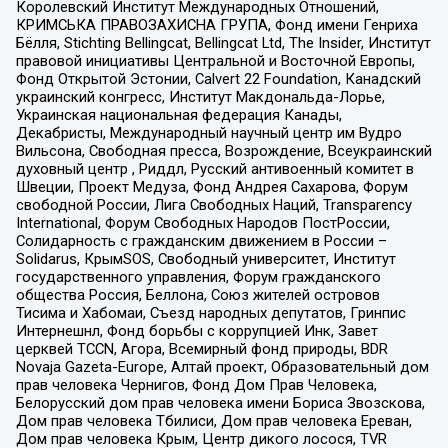
Королевский Институт Международных Отношений,
КРИМСЬКА ПРАВОЗАХИСНА ГРУПА, Фонд имени Генриха
Бёлля, Stichting Bellingcat, Bellingcat Ltd, The Insider, Институт
правовой инициативы Центральной и Восточной Европы,
Фонд Открытой Эстонии, Calvert 22 Foundation, Канадский
украинский конгресс, Институт Макдональда-Лорье,
Украинская национальная федерация Канады,
Декабристы, Международный научный центр им Вудро
Вильсона, Свободная пресса, Возрождение, Всеукраинский
духовный центр , Риддл, Русский антивоенный комитет в
Швеции, Проект Медуза, Фонд Андрея Сахарова, Форум
свободной России, Лига Свободных Наций, Transparеncy
International, Форум Свободных Народов ПостРоссии,
Солидарность с гражданским движением в России –
Solidarus, КрымSOS, Свободный университет, Институт
государственного управления, Форум гражданского
общества Россия, Беллона, Союз жителей островов
Тисима и Хабомаи, Съезд народных депутатов, Гринпис
Интернешнл, Фонд борьбы с коррупцией Инк, Завет
церквей TCCN, Агора, Всемирный фонд природы, BDR
Novaja Gazeta-Europe, Алтай проект, Образовательный дом
прав человека Чернигов, Фонд Дом Прав Человека,
Белорусский дом прав человека имени Бориса Звозскова,
Дом прав человека Тбилиси, Дом прав человека Ереван,
Дом прав человека Крым, Центр дикого лосося, TVR