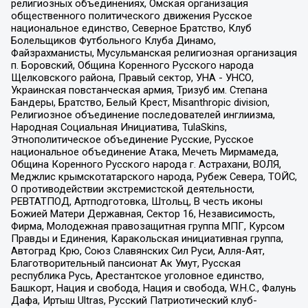
религиозных объединениях, Омская организация
общественного политического движения Русское
национальное единство, Северное Братство, Клуб
Болельщиков Футбольного Клуба Динамо,
Файзрахманисты, Мусульманская религиозная организация
п. Боровский, Община Коренного Русского народа
Щелковского района, Правый сектор, УНА - УНСО,
Украинская повстанческая армия, Тризуб им. Степана
Бандеры, Братство, Белый Крест, Misanthropic division,
Религиозное объединение последователей инглиизма,
Народная Социальная Инициатива, TulaSkins,
Этнополитическое объединение Русские, Русское
национальное объединение Атака, Мечеть Мирмамеда,
Община Коренного Русского народа г. Астрахани, ВОЛЯ,
Меджлис крымскотатарского народа, Рубеж Севера, ТОЙС,
О противодействии экстремистской деятельности,
РЕВТАТПОД, Артподготовка, Штольц, В честь иконы
Божией Матери Державная, Сектор 16, Независимость,
Фирма, Молодежная правозащитная группа МПГ, Курсом
Правды и Единения, Каракольская инициативная группа,
Автоград Крю, Союз Славянских Сил Руси, Алля-Аят,
Благотворительный пансионат Ак Умут, Русская
республика Русь, Арестантское уголовное единство,
Башкорт, Нация и свобода, Нация и свобода, W.H.С., Фалунь
Дафа, Иртыш Ultras, Русский Патриотический клуб-