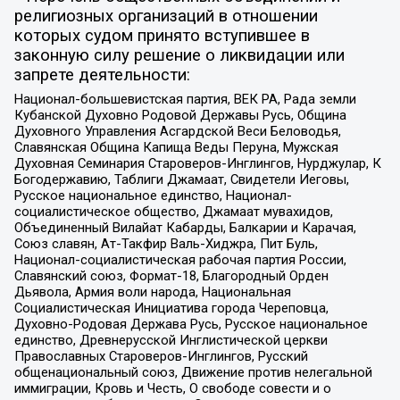
религиозных организаций в отношении
которых судом принято вступившее в
законную силу решение о ликвидации или
запрете деятельности:
Национал-большевистская партия, ВЕК РА, Рада земли
Кубанской Духовно Родовой Державы Русь, Община
Духовного Управления Асгардской Веси Беловодья,
Славянская Община Капища Веды Перуна, Мужская
Духовная Семинария Староверов-Инглингов, Нурджулар, К
Богодержавию, Таблиги Джамаат, Свидетели Иеговы,
Русское национальное единство, Национал-
социалистическое общество, Джамаат мувахидов,
Объединенный Вилайат Кабарды, Балкарии и Карачая,
Союз славян, Ат-Такфир Валь-Хиджра, Пит Буль,
Национал-социалистическая рабочая партия России,
Славянский союз, Формат-18, Благородный Орден
Дьявола, Армия воли народа, Национальная
Социалистическая Инициатива города Череповца,
Духовно-Родовая Держава Русь, Русское национальное
единство, Древнерусской Инглистической церкви
Православных Староверов-Инглингов, Русский
общенациональный союз, Движение против нелегальной
иммиграции, Кровь и Честь, О свободе совести и о