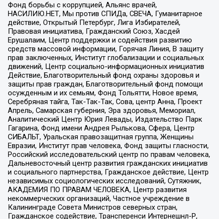
Фонд борьбы с коррупцией, Альянс врачей,
НАСИЛИЮ.НЕТ, Мы против СПИДа, СВЕЧА, Гуманитарное
действие, Открытый Петербург, Лига Избирателей,
Правовая инициатива, Гражданский Союз, Хасдей
Ерушалаим, Центр поддержки и содействия развитию
средств массовой информации, Горячая Линия, В защиту
прав заключенных, Институт глобализации и социальных
движений, Центр социально-информационных инициатив
Действие, Благотворительный фонд охраны здоровья и
защиты прав граждан, Благотворительный фонд помощи
осужденным и их семьям, Фонд Тольятти, Новое время,
Серебряная тайга, Так-Так-Так, Сова, центр Анна, Проект
Апрель, Самарская губерния, Эра здоровья, Мемориал,
Аналитический Центр Юрия Левады, Издательство Парк
Гагарина, Фонд имени Андрея Рылькова, Сфера, Центр
СИБАЛЬТ, Уральская правозащитная группа, Женщины
Евразии, Институт прав человека, Фонд защиты гласности,
Российский исследовательский центр по правам человека,
Дальневосточный центр развития гражданских инициатив
и социального партнерства, Гражданское действие, Центр
независимых социологических исследований, Сутяжник,
АКАДЕМИЯ ПО ПРАВАМ ЧЕЛОВЕКА, Центр развития
некоммерческих организаций, Частное учреждение в
Калининграде Совета Министров северных стран,
Гражданское содействие, Трансперенси Интернешнл-Р,