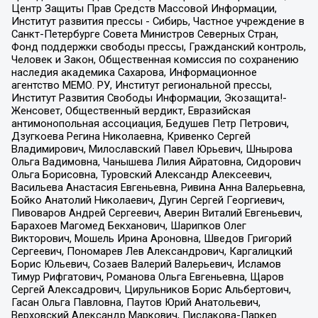
Центр Защиты Прав Средств Массовой Информации,
Институт развития прессы - Сибирь, Частное учреждение в
Санкт-Петербурге Совета Министров Северных Стран,
Фонд поддержки свободы прессы, Гражданский контроль,
Человек и Закон, Общественная комиссия по сохранению
наследия академика Сахарова, Информационное
агентство МЕМО. РУ, Институт региональной прессы,
Институт Развития Свободы Информации, Экозащита!-
Женсовет, Общественный вердикт, Евразийская
антимонопольная ассоциация, Бедушев Петр Петрович,
Дзугкоева Регина Николаевна, Кривенко Сергей
Владимирович, Милославский Павел Юрьевич, Шнырова
Ольга Вадимовна, Чанышева Лилия Айратовна, Сидорович
Ольга Борисовна, Туровский Александр Алексеевич,
Васильева Анастасия Евгеньевна, Ривина Анна Валерьевна,
Бойко Анатолий Николаевич, Дугин Сергей Георгиевич,
Пивоваров Андрей Сергеевич, Аверин Виталий Евгеньевич,
Барахоев Магомед Бекханович, Шарипков Олег
Викторович, Мошель Ирина Ароновна, Шведов Григорий
Сергеевич, Пономарев Лев Александрович, Каргалицкий
Борис Юльевич, Созаев Валерий Валерьевич, Исламов
Тимур Рифгатович, Романова Ольга Евгеньевна, Щаров
Сергей Алексадрович, Цирульников Борис Альбертович,
Гасан Ольга Павловна, Паутов Юрий Анатольевич,
Верховский Александр Маркович, Пислакова-Паркер