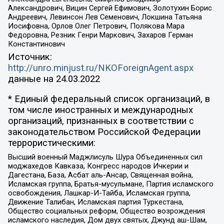
Александрович, Вицин Сергей Ефимович, Золотухин Борис
Андреевич, Левинсон Лев Семенович, Локшина Татьяна
Иосифовна, Орлов Олег Петрович, Полякова Мара
Федоровна, Резник Генри Маркович, Захаров Герман
Константинович
Источник:
http://unro.minjust.ru/NKOForeignAgent.aspx
данные на
24.03.2022
* Единый федеральный список организаций, в
том числе иностранных и международных
организаций, признанных в соответствии с
законодательством Российской Федерации
террористическими:
Высший военный Маджлисуль Шура Объединенных сил
моджахедов Кавказа, Конгресс народов Ичкерии и
Дагестана, База, Асбат аль-Ансар, Священная война,
Исламская группа, Братья-мусульмане, Партия исламского
освобождения, Лашкар-И-Тайба, Исламская группа,
Движение Талибан, Исламская партия Туркестана,
Общество социальных реформ, Общество возрождения
исламского наследия, Дом двух святых, Джунд аш-Шам,