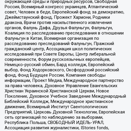
окружающей среды и природных ресурсов, Свободная
Россия, Всемирный конгресс украинцев, Атлантический
совет, Человек в беде, Европейский фонд за демократию,
Джеймстаунский фонд, Прожект Хармони, Родники
дракона, Врачи против насильственного извлечения
органов, Фалунь Дафа, Друзья Фалуньгун, Фалуньгун,
Коалиция по расследованию преследования в отношении
Фалуньгун в Китае, Всемирная организация по
расследованию преследований Фалуньгун, Пражский
гражданский центр, Ассоциация школ политических
исследований при Совете Европы, Центр либеральной
современности, Форум русскоязычных европейцев,
Немецко-русский обмен, Бард колледж, Европейский
выбор, Фонд Ходорковского, Оксфордский российский
фонд, Фонд Будущее России, Компания свободы
информации, Проект Медиа, Международное партнерство
за права человека, Духовное Управление Евангельских
Христиан Украинской Христианской Церкви, Новое
Поколение, Духовное Учебное Заведение Международный
Библейский Колледж, Международное христианское
движение, Всемирный Институт Саентологических
Предприятий, Церковь Духовной Технологии, Европейская
сеть организаций по наблюдению за выборами,
Республика Польша, СВОБОДНЫЙ ИДЕЛЬ-УРАЛ,
Ассоциация развития журналистики, IStories fonds,