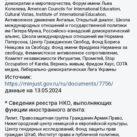
демократии и миротворчества, Форум имени Льва
Копелева, American Councils for International Education,
Cultural Vistas, Institute of International Education,
Антивоенное движение Антальи, Открытый диалог, Школа
международных отношений и государственной политики
им Питера Мунка, Российско-канадский демократический
альянс, Школа международных отношений им Нормана
Патерсона, Центр Гражданских Свобод, Фонд Бориса
Немцова за Свободу, Фонд имени Фридриха Науманна за
свободу, Феминистское антивоенное сопротивление,
Комитет независимости Ингушетии, Прометей, Stop
Occupation of Karelia, Вернись живым, Фридом Хаус, СОТА
медиа, Либерально-демократическая Лига Украины
Источник:
https://minjust.gov.ru/ru/documents/7756/
данные на
13.05.2024
* Сведения реестра НКО, выполняющих
функции иностранного агента:
Лилит, Правозащитная группа Гражданин.Армия.Право,
Нижегородский центр немецкой и европейской культуры,
Центр гендерных исследований, Фонд защиты прав
граждан Штаб, Институт права и публичной политики,