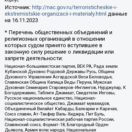
Источник:
http://nac.gov.ru/terroristicheskie-i-
ekstremistskie-organizacii-i-materialy.html
данные
на
16.11.2023
* Перечень общественных объединений и
религиозных организаций в отношении
которых судом принято вступившее в
законную силу решение о ликвидации или
запрете деятельности:
Национал-большевистская партия, ВЕК РА, Рада земли
Кубанской Духовно Родовой Державы Русь, Община
Духовного Управления Асгардской Веси Беловодья,
Славянская Община Капища Веды Перуна, Мужская
Духовная Семинария Староверов-Инглингов, Нурджулар, К
Богодержавию, Таблиги Джамаат, Свидетели Иеговы,
Русское национальное единство, Национал-
социалистическое общество, Джамаат мувахидов,
Объединенный Вилайат Кабарды, Балкарии и Карачая,
Союз славян, Ат-Такфир Валь-Хиджра, Пит Буль,
Национал-социалистическая рабочая партия России,
Славянский союз, Формат-18, Благородный Орден
Дьявола, Армия воли народа, Национальная