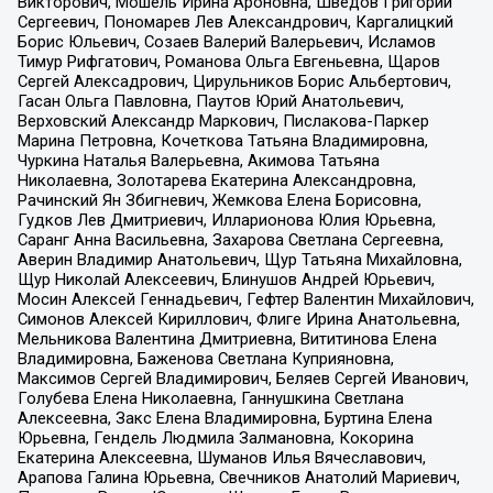
Викторович, Мошель Ирина Ароновна, Шведов Григорий
Сергеевич, Пономарев Лев Александрович, Каргалицкий
Борис Юльевич, Созаев Валерий Валерьевич, Исламов
Тимур Рифгатович, Романова Ольга Евгеньевна, Щаров
Сергей Алексадрович, Цирульников Борис Альбертович,
Гасан Ольга Павловна, Паутов Юрий Анатольевич,
Верховский Александр Маркович, Пислакова-Паркер
Марина Петровна, Кочеткова Татьяна Владимировна,
Чуркина Наталья Валерьевна, Акимова Татьяна
Николаевна, Золотарева Екатерина Александровна,
Рачинский Ян Збигневич, Жемкова Елена Борисовна,
Гудков Лев Дмитриевич, Илларионова Юлия Юрьевна,
Саранг Анна Васильевна, Захарова Светлана Сергеевна,
Аверин Владимир Анатольевич, Щур Татьяна Михайловна,
Щур Николай Алексеевич, Блинушов Андрей Юрьевич,
Мосин Алексей Геннадьевич, Гефтер Валентин Михайлович,
Симонов Алексей Кириллович, Флиге Ирина Анатольевна,
Мельникова Валентина Дмитриевна, Вититинова Елена
Владимировна, Баженова Светлана Куприяновна,
Максимов Сергей Владимирович, Беляев Сергей Иванович,
Голубева Елена Николаевна, Ганнушкина Светлана
Алексеевна, Закс Елена Владимировна, Буртина Елена
Юрьевна, Гендель Людмила Залмановна, Кокорина
Екатерина Алексеевна, Шуманов Илья Вячеславович,
Арапова Галина Юрьевна, Свечников Анатолий Мариевич,