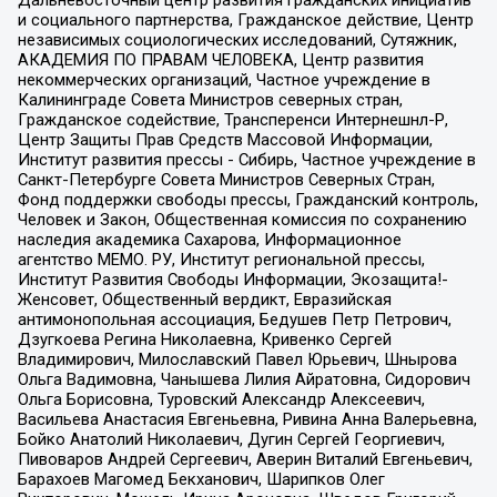
Дальневосточный центр развития гражданских инициатив
и социального партнерства, Гражданское действие, Центр
независимых социологических исследований, Сутяжник,
АКАДЕМИЯ ПО ПРАВАМ ЧЕЛОВЕКА, Центр развития
некоммерческих организаций, Частное учреждение в
Калининграде Совета Министров северных стран,
Гражданское содействие, Трансперенси Интернешнл-Р,
Центр Защиты Прав Средств Массовой Информации,
Институт развития прессы - Сибирь, Частное учреждение в
Санкт-Петербурге Совета Министров Северных Стран,
Фонд поддержки свободы прессы, Гражданский контроль,
Человек и Закон, Общественная комиссия по сохранению
наследия академика Сахарова, Информационное
агентство МЕМО. РУ, Институт региональной прессы,
Институт Развития Свободы Информации, Экозащита!-
Женсовет, Общественный вердикт, Евразийская
антимонопольная ассоциация, Бедушев Петр Петрович,
Дзугкоева Регина Николаевна, Кривенко Сергей
Владимирович, Милославский Павел Юрьевич, Шнырова
Ольга Вадимовна, Чанышева Лилия Айратовна, Сидорович
Ольга Борисовна, Туровский Александр Алексеевич,
Васильева Анастасия Евгеньевна, Ривина Анна Валерьевна,
Бойко Анатолий Николаевич, Дугин Сергей Георгиевич,
Пивоваров Андрей Сергеевич, Аверин Виталий Евгеньевич,
Барахоев Магомед Бекханович, Шарипков Олег