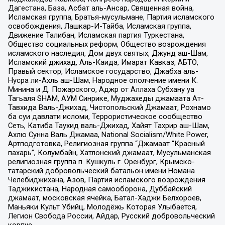
Дагестана, База, Асбат аль-Ансар, Священная война,
Исламская группа, Братья-мусульмане, Партия исламского
освобождения, Лашкар-И-Тайба, Исламская группа,
Движение Талибан, Исламская партия Туркестана,
Общество социальных реформ, Общество возрождения
исламского наследия, Дом двух святых, Джунд аш-Шам,
Исламский джихад, Аль-Каида, Имарат Кавказ, АБТО,
Правый сектор, Исламское государство, Джабха аль-
Нусра ли-Ахль аш-Шам, Народное ополчение имени К.
Минина и Д. Пожарского, Аджр от Аллаха Субхану уа
Тагьаля SHAM, АУМ Синрике, Муджахеды джамаата Ат-
Тавхида Валь-Джихад, Чистопольский Джамаат, Рохнамо
ба суи давлати исломи, Террористическое сообщество
Сеть, Катиба Таухид валь-Джихад, Хайят Тахрир аш-Шам,
Ахлю Сунна Валь Джамаа, National Socialism/White Power,
Артподготовка, Религиозная группа “Джамаат “Красный
пахарь”, Колумбайн, Хатлонский джамаат, Мусульманская
религиозная группа п. Кушкуль г. Оренбург, Крымско-
татарский добровольческий батальон имени Номана
Челебиджихана, Азов, Партия исламского возрождения
Таджикистана, Народная самооборона, Дуббайский
джамаат, московская ячейка, Батал-Хаджи Белхороев,
Маньяки Культ Убийц, Молодёжь Которая Улыбается,
Легион Свобода России, Айдар, Русский добровольческий
корпус