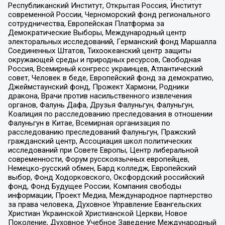
Республиканский Институт, Открытая Россия, Институт
современной России, Черноморский фонд регионального
сотрудничества, Европейская Платформа за
Демократические Выборы, Международный центр
электоральных исследований, Германский фонд Маршалла
Соединенных Штатов, Тихоокеанский центр защиты
окружающей среды и природных ресурсов, Свободная
Россия, Всемирный конгресс украинцев, Атлантический
совет, Человек в беде, Европейский фонд за демократию,
Джеймстаунский фонд, Прожект Хармони, Родники
дракона, Врачи против насильственного извлечения
органов, Фалунь Дафа, Друзья Фалуньгун, Фалуньгун,
Коалиция по расследованию преследования в отношении
Фалуньгун в Китае, Всемирная организация по
расследованию преследований Фалуньгун, Пражский
гражданский центр, Ассоциация школ политических
исследований при Совете Европы, Центр либеральной
современности, Форум русскоязычных европейцев,
Немецко-русский обмен, Бард колледж, Европейский
выбор, Фонд Ходорковского, Оксфордский российский
фонд, Фонд Будущее России, Компания свободы
информации, Проект Медиа, Международное партнерство
за права человека, Духовное Управление Евангельских
Христиан Украинской Христианской Церкви, Новое
Поколение, Духовное Учебное Заведение Международный