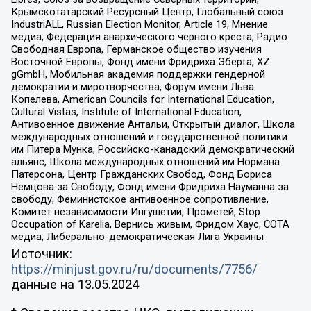
Крымскотатарский Ресурсный Центр, Глобальный союз
IndustriALL, Russian Election Monitor, Article 19, Мнение
медиа, Федерация анархического черного креста, Радио
Свободная Европа, Германское общество изучения
Восточной Европы, Фонд имени Фридриха Эберта, XZ
gGmbH, Мобильная академия поддержки гендерной
демократии и миротворчества, Форум имени Льва
Копелева, American Councils for International Education,
Cultural Vistas, Institute of International Education,
Антивоенное движение Антальи, Открытый диалог, Школа
международных отношений и государственной политики
им Питера Мунка, Российско-канадский демократический
альянс, Школа международных отношений им Нормана
Патерсона, Центр Гражданских Свобод, Фонд Бориса
Немцова за Свободу, Фонд имени Фридриха Науманна за
свободу, Феминистское антивоенное сопротивление,
Комитет независимости Ингушетии, Прометей, Stop
Occupation of Karelia, Вернись живым, Фридом Хаус, СОТА
медиа, Либерально-демократическая Лига Украины
Источник:
https://minjust.gov.ru/ru/documents/7756/
данные на
13.05.2024