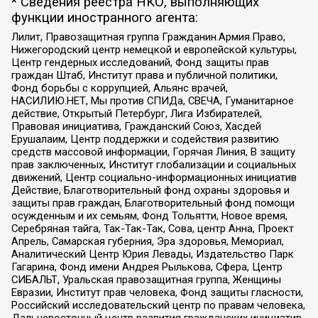
* Сведения реестра НКО, выполняющих
функции иностранного агента:
Лилит, Правозащитная группа Гражданин.Армия.Право,
Нижегородский центр немецкой и европейской культуры,
Центр гендерных исследований, Фонд защиты прав
граждан Штаб, Институт права и публичной политики,
Фонд борьбы с коррупцией, Альянс врачей,
НАСИЛИЮ.НЕТ, Мы против СПИДа, СВЕЧА, Гуманитарное
действие, Открытый Петербург, Лига Избирателей,
Правовая инициатива, Гражданский Союз, Хасдей
Ерушалаим, Центр поддержки и содействия развитию
средств массовой информации, Горячая Линия, В защиту
прав заключенных, Институт глобализации и социальных
движений, Центр социально-информационных инициатив
Действие, Благотворительный фонд охраны здоровья и
защиты прав граждан, Благотворительный фонд помощи
осужденным и их семьям, Фонд Тольятти, Новое время,
Серебряная тайга, Так-Так-Так, Сова, центр Анна, Проект
Апрель, Самарская губерния, Эра здоровья, Мемориал,
Аналитический Центр Юрия Левады, Издательство Парк
Гагарина, Фонд имени Андрея Рылькова, Сфера, Центр
СИБАЛЬТ, Уральская правозащитная группа, Женщины
Евразии, Институт прав человека, Фонд защиты гласности,
Российский исследовательский центр по правам человека,