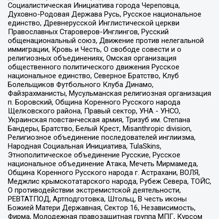
Социалистическая Инициатива города Череповца,
Духовно-Родовая Держава Русь, Русское национальное
единство, Древнерусской Инглистической церкви
Православных Староверов-Инглингов, Русский
общенациональный союз, Движение против нелегальной
иммиграции, Кровь и Честь, О свободе совести и о
религиозных объединениях, Омская организация
общественного политического движения Русское
национальное единство, Северное Братство, Клуб
Болельщиков Футбольного Клуба Динамо,
Файзрахманисты, Мусульманская религиозная организация
п. Боровский, Община Коренного Русского народа
Щелковского района, Правый сектор, УНА - УНСО,
Украинская повстанческая армия, Тризуб им. Степана
Бандеры, Братство, Белый Крест, Misanthropic division,
Религиозное объединение последователей инглиизма,
Народная Социальная Инициатива, TulaSkins,
Этнополитическое объединение Русские, Русское
национальное объединение Атака, Мечеть Мирмамеда,
Община Коренного Русского народа г. Астрахани, ВОЛЯ,
Меджлис крымскотатарского народа, Рубеж Севера, ТОЙС,
О противодействии экстремистской деятельности,
РЕВТАТПОД, Артподготовка, Штольц, В честь иконы
Божией Матери Державная, Сектор 16, Независимость,
Фирма, Молодежная правозащитная группа МПГ, Курсом