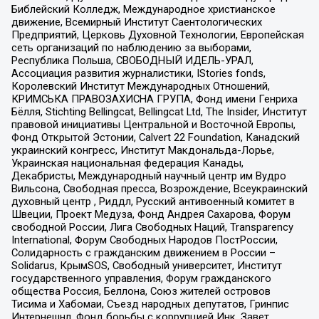
Библейский Колледж, Международное христианское
движение, Всемирный Институт Саентологических
Предприятий, Церковь Духовной Технологии, Европейская
сеть организаций по наблюдению за выборами,
Республика Польша, СВОБОДНЫЙ ИДЕЛЬ-УРАЛ,
Ассоциация развития журналистики, IStories fonds,
Королевский Институт Международных Отношений,
КРИМСЬКА ПРАВОЗАХИСНА ГРУПА, Фонд имени Генриха
Бёлля, Stichting Bellingcat, Bellingcat Ltd, The Insider, Институт
правовой инициативы Центральной и Восточной Европы,
Фонд Открытой Эстонии, Calvert 22 Foundation, Канадский
украинский конгресс, Институт Макдональда-Лорье,
Украинская национальная федерация Канады,
Декабристы, Международный научный центр им Вудро
Вильсона, Свободная пресса, Возрождение, Всеукраинский
духовный центр , Риддл, Русский антивоенный комитет в
Швеции, Проект Медуза, Фонд Андрея Сахарова, Форум
свободной России, Лига Свободных Наций, Transparеncy
International, Форум Свободных Народов ПостРоссии,
Солидарность с гражданским движением в России –
Solidarus, КрымSOS, Свободный университет, Институт
государственного управления, Форум гражданского
общества Россия, Беллона, Союз жителей островов
Тисима и Хабомаи, Съезд народных депутатов, Гринпис
Интернешнл, Фонд борьбы с коррупцией Инк, Завет