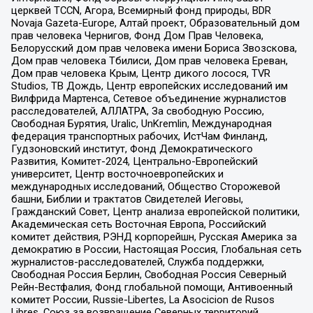
церквей TCCN, Агора, Всемирный фонд природы, BDR
Novaja Gazeta-Europe, Алтай проект, Образовательный дом
прав человека Чернигов, Фонд Дом Прав Человека,
Белорусский дом прав человека имени Бориса Звозскова,
Дом прав человека Тбилиси, Дом прав человека Ереван,
Дом прав человека Крым, Центр дикого лосося, TVR
Studios, ТВ Дождь, Центр европейских исследований им
Вилфрида Мартенса, Сетевое объединение журналистов
расследователей, АЛЛАТРА, За свободную Россию,
Свободная Бурятия, Uralic, UnKremlin, Международная
федерация транспортных рабочих, ИстЧам Финланд,
Гудзоновский институт, Фонд Демократического
Развития, Комитет-2024, Центрально-Европейский
университет, Центр восточноевропейских и
международных исследований, Общество Сторожевой
башни, Библии и трактатов Свидетелей Иеговы,
Гражданский Совет, Центр анализа европейской политики,
Академическая сеть Восточная Европа, Российский
комитет действия, РЭНД корпорейшн, Русская Америка за
демократию в России, Настоящая Россия, Глобальная сеть
журналистов-расследователей, Служба поддержки,
Свободная Россия Берлин, Свободная Россия Северный
Рейн-Вестфалия, Фонд глобальной помощи, Антивоенный
комитет России, Russie-Libertes, La Asocicion de Rusos
Libres, Союз за возвращение Северных территорий,