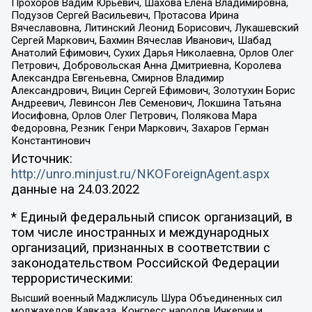
Прохоров Вадим Юрьевич, Шахова Елена Владимировна,
Подузов Сергей Васильевич, Протасова Ирина
Вячеславовна, Литинский Леонид Борисович, Лукашевский
Сергей Маркович, Бахмин Вячеслав Иванович, Шабад
Анатолий Ефимович, Сухих Дарья Николаевна, Орлов Олег
Петрович, Добровольская Анна Дмитриевна, Королева
Александра Евгеньевна, Смирнов Владимир
Александрович, Вицин Сергей Ефимович, Золотухин Борис
Андреевич, Левинсон Лев Семенович, Локшина Татьяна
Иосифовна, Орлов Олег Петрович, Полякова Мара
Федоровна, Резник Генри Маркович, Захаров Герман
Константинович
Источник:
http://unro.minjust.ru/NKOForeignAgent.aspx
данные на
24.03.2022
* Единый федеральный список организаций, в
том числе иностранных и международных
организаций, признанных в соответствии с
законодательством Российской Федерации
террористическими:
Высший военный Маджлисуль Шура Объединенных сил
моджахедов Кавказа, Конгресс народов Ичкерии и