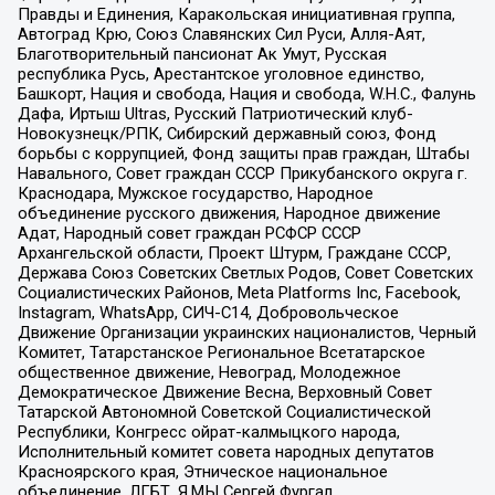
Правды и Единения, Каракольская инициативная группа,
Автоград Крю, Союз Славянских Сил Руси, Алля-Аят,
Благотворительный пансионат Ак Умут, Русская
республика Русь, Арестантское уголовное единство,
Башкорт, Нация и свобода, Нация и свобода, W.H.С., Фалунь
Дафа, Иртыш Ultras, Русский Патриотический клуб-
Новокузнецк/РПК, Сибирский державный союз, Фонд
борьбы с коррупцией, Фонд защиты прав граждан, Штабы
Навального, Совет граждан СССР Прикубанского округа г.
Краснодара, Мужское государство, Народное
объединение русского движения, Народное движение
Адат, Народный совет граждан РСФСР СССР
Архангельской области, Проект Штурм, Граждане СССР,
Держава Союз Советских Светлых Родов, Совет Советских
Социалистических Районов, Meta Platforms Inc, Facebook,
Instagram, WhatsApp, СИЧ-С14, Добровольческое
Движение Организации украинских националистов, Черный
Комитет, Татарстанское Региональное Всетатарское
общественное движение, Невоград, Молодежное
Демократическое Движение Весна, Верховный Совет
Татарской Автономной Советской Социалистической
Республики, Конгресс ойрат-калмыцкого народа,
Исполнительный комитет совета народных депутатов
Красноярского края, Этническое национальное
объединение, ЛГБТ, Я.МЫ Сергей Фургал