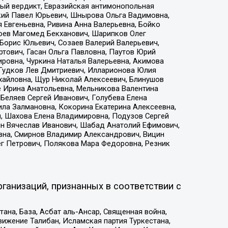
ый вердикт, Евразийская антимонопольная
кий Павел Юрьевич, Шнырова Ольга Вадимовна,
 Евгеньевна, Ривина Анна Валерьевна, Бойко
хоев Магомед Бекханович, Шарипков Олег
Борис Юльевич, Созаев Валерий Валерьевич,
тович, Гасан Ольга Павловна, Паутов Юрий
ровна, Чуркина Наталья Валерьевна, Акимова
 Гудков Лев Дмитриевич, Илларионова Юлия
ихайловна, Щур Николай Алексеевич, Блинушов
е Ирина Анатольевна, Мельникова Валентина
Беляев Сергей Иванович, Голубева Елена
ила Залмановна, Кокорина Екатерина Алексеевна,
, Шахова Елена Владимировна, Подузов Сергей
ин Вячеслав Иванович, Шабад Анатолий Ефимович,
вна, Смирнов Владимир Александрович, Вицин
ег Петрович, Полякова Мара Федоровна, Резник
ганизаций, признанных в соответствии с
на, База, Асбат аль-Ансар, Священная война,
ижение Талибан, Исламская партия Туркестана,