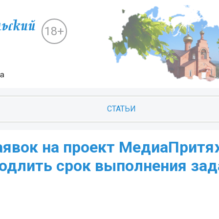
18+
СТАТЬИ
аявок на проект МедиаПритя
родлить срок выполнения зад