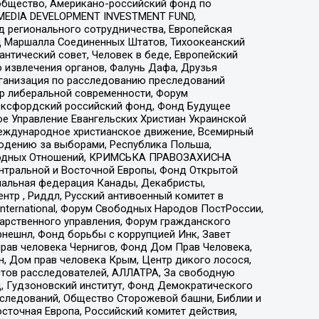
общество, Американо-российский фонд по
 MEDIA DEVELOPMENT INVESTMENT FUND,
 регионального сотрудничества, Европейская
 Маршалла Соединенных Штатов, Тихоокеанский
нтический совет, Человек в беде, Европейский
 извлечения органов, Фалунь Дафа, Друзья
рганизация по расследованию преследований
тр либеральной современности, Форум
 Оксфордский российский фонд, Фонд Будущее
е Управление Евангельских Христиан Украинской
еждународное христианское движение, Всемирный
людению за выборами, Республика Польша,
народных Отношений, КРИМСЬКА ПРАВОЗАХИСНА
ы Центральной и Восточной Европы, Фонд Открытой
иональная федерация Канады, Декабристы,
тр , Риддл, Русский антивоенный комитет в
nternational, Форум Свободных Народов ПостРоссии,
дарственного управления, Форум гражданского
рнешнл, Фонд борьбы с коррупцией Инк, Завет
прав человека Чернигов, Фонд Дом Прав Человека,
н, Дом прав человека Крым, Центр дикого лосося,
стов расследователей, АЛЛАТРА, За свободную
д, Гудзоновский институт, Фонд Демократического
сследований, Общество Сторожевой башни, Библии и
сточная Европа, Российский комитет действия,