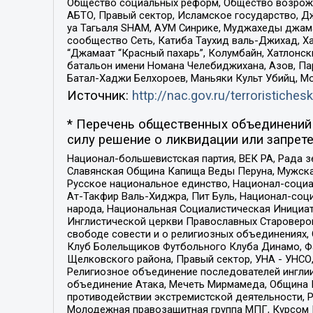
Общество социальных реформ, Общество возрожд
АБТО, Правый сектор, Исламское государство, Д
уа Тагьаля SHAM, АУМ Синрике, Муджахеды джама
сообщество Сеть, Катиба Таухид валь-Джихад, Хай
“Джамаат “Красный пахарь”, Колумбайн, Хатлонск
батальон имени Номана Челебиджихана, Азов, Па
Батал-Хаджи Белхороев, Маньяки Культ Убийц, М
Источник:
http://nac.gov.ru/terroristichesk
* Перечень общественных объединений 
силу решение о ликвидации или запрете
Национал-большевистская партия, ВЕК РА, Рада 
Славянская Община Капища Веды Перуна, Мужская
Русское национальное единство, Национал-социа
Ат-Такфир Валь-Хиджра, Пит Буль, Национал-соц
народа, Национальная Социалистическая Инициат
Инглистической церкви Православных Староверов
свободе совести и о религиозных объединениях,
Клуб Болельщиков Футбольного Клуба Динамо, Фа
Щелковского района, Правый сектор, УНА - УНСО, У
Религиозное объединение последователей инглии
объединение Атака, Мечеть Мирмамеда, Община К
противодействии экстремистской деятельности, 
Молодежная правозащитная группа МПГ, Курсом П