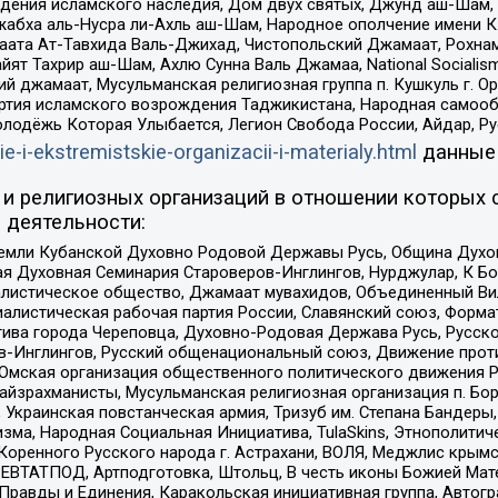
ения исламского наследия, Дом двух святых, Джунд аш-Шам, 
жабха аль-Нусра ли-Ахль аш-Шам, Народное ополчение имени К.
ата Ат-Тавхида Валь-Джихад, Чистопольский Джамаат, Рохнам
ят Тахрир аш-Шам, Ахлю Сунна Валь Джамаа, National Socialism
ий джамаат, Мусульманская религиозная группа п. Кушкуль г. 
ртия исламского возрождения Таджикистана, Народная самооб
олодёжь Которая Улыбается, Легион Свобода России, Айдар, Р
ie-i-ekstremistskie-organizacii-i-materialy.html
данные
и религиозных организаций в отношении которых 
 деятельности:
земли Кубанской Духовно Родовой Державы Русь, Община Духо
 Духовная Семинария Староверов-Инглингов, Нурджулар, К Бо
листическое общество, Джамаат мувахидов, Объединенный Вил
иалистическая рабочая партия России, Славянский союз, Форма
ива города Череповца, Духовно-Родовая Держава Русь, Русск
-Инглингов, Русский общенациональный союз, Движение против
 Омская организация общественного политического движения Р
йзрахманисты, Мусульманская религиозная организация п. Бо
краинская повстанческая армия, Тризуб им. Степана Бандеры, Бр
зма, Народная Социальная Инициатива, TulaSkins, Этнополитич
оренного Русского народа г. Астрахани, ВОЛЯ, Меджлис крымс
РЕВТАТПОД, Артподготовка, Штольц, В честь иконы Божией Мате
равды и Единения, Каракольская инициативная группа, Автогра