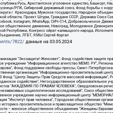
спублика Русь, Арестантское уголовное единство, Башкорт, Наци
окузнецк/РПК, Сибирский державный союз, Фонд борьбы с кор
округа г. Краснодара, Мужское государство, Народное объедин
ой области, Проект Штурм, Граждане СССР, Держава Союз Сов
Facebook, Instagram, WhatsApp, СИЧ-С14, Добровольческое Движ
ское общественное движение, Невоград, Молодежное Демократ
ой Республики, Конгресс ойрат-калмыцкого народа, Исполнит
бъединение, ЛГБТ, Я.МЫ Сергей Фургал
uments/7822/
данные на
03.05.2024
Общество с ограниченной ответственностью "Радио Свободная Европа/Радио Свобода", Чешское информационное агентство "MEDIUM-ORIENT", Красноярская региональная общественная организация "Мы против СПИДа", Камалягин Денис Николаевич, Маркелов Сергей Евгеньевич, Пономарев Лев Александрович, Савицкая Людмила Алексеевна, Автономная некоммерческая организация "Центр по работе с проблемой насилия "НАСИЛИЮ.НЕТ", Межрегиональный профессиональный союз работников здравоохранения "Альянс врачей", Юридическое лицо, зарегистрированное в Латвийской Республике, SIA "Medusa Project" (регистрационный номер 40103797863, дата регистрации 10.06.2014), Некоммерческая организация "Фонд по борьбе с коррупцией", Автономная некоммерческая организация "Институт права и публичной политики", Баданин Роман Сергеевич, Гликин Максим Александрович, Железнова Мария Михайловна, Лукьянова Юлия Сергеевна, Маетная Елизавета Витальевна, Маняхин Петр Борисович, Чуракова Ольга Владимировна, Ярош Юлия Петровна, Юридическое лицо "The Insider SIA", зарегистрированное в Риге, Латвийская Республика (дата регистрации 26.06.2015), являющееся администратором доменного имени интернет-издания "The Insider SIA", https://theins.ru, Постернак Алексей Евгеньевич, Рубин Михаил Аркадьевич, Анин Роман Александрович, Юридическое лицо Istories fonds, зарегистрированное в Латвийской Республике (регистрационный номер 50008295751, дата регистрации 24.02.2020), Великовский Дмитрий Александрович, Долинина Ирина Николаевна, Мароховская Алеся Алексеевна, Шлейнов Роман Юрьевич, Шмагун Олеся Валентиновна, Общество с ограниченной ответственностью "Альтаир 2021", Общество с ограниченной ответственностью "Вега 2021", Общество с ограниченной ответственностью "Главный редактор 2021", Общество с ограниченной ответственностью "Ромашки монолит", Важенков Артем Валерьевич, Ивановская областная общественная организация "Центр гендерных исследований", Гурман Юрий Альбертович, Медиапроект "ОВД-Инфо", Егоров Владимир Владимирович, Жилинский Владимир Александрович, Общество с ограниченной ответственностью "ЗП", Иванова София Юрьевна, Карезина Инна Павловна, Кильтау Екатерина Викторовна, Петров Алексей Викторович, Пискунов Сергей Евгеньевич, Смирнов Сергей Сергеевич, Тихонов Михаил Сергеевич, Общество с ограниченной ответственностью "ЖУРНАЛИСТ-ИНОСТРАННЫЙ АГЕНТ", Арапова Галина Юрьевна, Вольтская Татьяна Анатольевна, Американская компания "Mason G.E.S. Anonymous Foundation" (США), являющаяся владельцем интернет-издания https://mnews.world/, Компания "Stichting Bellingcat", зарегистрированная в Нидерландах (дата регистрации 11.07.2018), Захаров Андрей Вячеславович, Клепиковская Екатерина Дмитриевна, Общество с ограниченной ответственностью "МЕМО", Перл Роман Александрович, Симонов Евгений Алексеевич, Соловьева Елена Анатольевна, Сотников Даниил Владимирович, Сурначева Елизавета Дмитриевна, Автономная некоммерческая организация по защите прав человека и информированию населения "Якутия – Наше Мнение", Общество с ограниченной ответственностью "Москоу диджитал медиа", с 26.01.2023 Общество с ограниченной ответственностью "Чайка Белые сады", Ветошкина Валерия Валерьевна, Заговора Максим Александрович, Межрегиональное общественное движение "Российская ЛГБТ - сеть", Оленичев Максим Владимирович, Павлов Иван Юрьевич, Скворцова Елена Сергеевна, Общество с ограниченной ответственностью "Как бы инагент", Кочетков Игорь Викторович, Общество с ограниченной ответственностью "Честные выборы", Еланчик Олег Александрович, Общество с ограниченной ответственностью "Нобелевский призыв", Гималова Регина Эмилевна, Григорьев Андрей Валерьевич, Григорьева Алина Александровна, Ассоциация по содействию защите прав призывников, альтернативнослужащих и военнослужащих "Правозащитная группа "Гражданин.Армия.Право", Хисамова Регина Фаритовна, Автономная некоммерческая организация по реализа