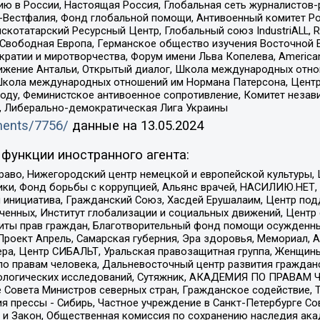
ю в России, Настоящая Россия, Глобальная сеть журналистов
естфалия, Фонд глобальной помощи, Антивоенный комитет России,
татарский Ресурсный Центр, Глобальный союз IndustriALL, Russi
 Свободная Европа, Германское общество изучения Восточной 
и и миротворчества, Форум имени Льва Копелева, American Counci
ое движение Антальи, Открытый диалог, Школа международных отн
Школа международных отношений им Нормана Патерсона, Центр
ду, Феминистское антивоенное сопротивление, Комитет независ
а, Либерально-демократическая Лига Украины
uments/7756/
данные на
13.05.2024
функции иностранного агента:
раво, Нижегородский центр немецкой и европейской культуры,
тики, Фонд борьбы с коррупцией, Альянс врачей, НАСИЛИЮ.НЕТ,
я инициатива, Гражданский Союз, Хасдей Ерушалаим, Центр по
юченных, Институт глобализации и социальных движений, Цент
ты прав граждан, Благотворительный фонд помощи осужденным
а, Проект Апрель, Самарская губерния, Эра здоровья, Мемориал
ера, Центр СИБАЛЬТ, Уральская правозащитная группа, Женщины
по правам человека, Дальневосточный центр развития гражданс
ологических исследований, Сутяжник, АКАДЕМИЯ ПО ПРАВАМ Ч
е Совета Министров северных стран, Гражданское содействие,
я прессы - Сибирь, Частное учреждение в Санкт-Петербурге С
 и Закон, Общественная комиссия по сохранению наследия ак