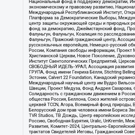
Национальный фонд в поддержку демократии, Ин
экономическому и правовому развитию, Национ
Международный Республиканский Институт, Откры
Платформа за Демократические Выборы, Междуна
центр защиты окружающей среды и природных ресу
фонд за демократию, Джеймстаунский фонд, Прож
Фалуньгун, Фалуньгун, Коалиция по расследован
Фалуньгун, Пражский гражданский центр, Ассоци
русскоязычных европейцев, Немецко-русский об
России, Компания свободы информации, Проект М
Христианской Церкви, Новое Поколение, Духовн
Институт Саентологических Предприятий, Церков
СВОБОДНЫЙ ИДЕЛЬ-УРАЛ, Ассоциация развития ж
ГРУПА, Фонд имени Генриха Бёлля, Stichting Bellin
Эстонии, Calvert 22 Foundation, Канадский укра
Международный научный центр им Вудро Вильсона
Швеции, Проект Медуза, Фонд Андрея Сахарова, Ф
Солидарность с гражданским движением в России 
общества Россия, Беллона, Союз жителей острово
церквей TCCN, Агора, Всемирный фонд природы, B
Белорусский дом прав человека имени Бориса Зво
TVR Studios, ТВ Дождь, Центр европейских иссл
Россию, Свободная Бурятия, Uralic, UnKremlin, 
Развития, Комитет-2024, Центрально-Европейски
трактатов Свидетелей Иеговы, Гражданский Совет