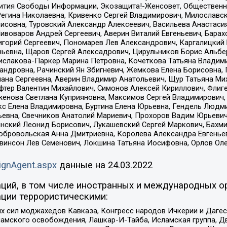
звития Свободы Информации, Экозащита!-Женсовет, Общественн
Регина Николаевна, Кривенко Сергей Владимирович, Милославс
совна, Туровский Александр Алексеевич, Васильева Анастасия
Пивоваров Андрей Сергеевич, Аверин Виталий Евгеньевич, Бара
горий Сергеевич, Пономарев Лев Александрович, Каргалицкий 
ньевна, Щаров Сергей Алексадрович, Цирульников Борис Альбер
ислакова-Паркер Марина Петровна, Кочеткова Татьяна Владими
сандровна, Рачинский Ян Збигневич, Жемкова Елена Борисовна,
лана Сергеевна, Аверин Владимир Анатольевич, Щур Татьяна М
фтер Валентин Михайлович, Симонов Алексей Кириллович, Флиг
женова Светлана Куприяновна, Максимов Сергей Владимирович, 
кс Елена Владимировна, Буртина Елена Юрьевна, Гендель Людм
евна, Свечников Анатолий Мариевич, Прохоров Вадим Юрьевич
инский Леонид Борисович, Лукашевский Сергей Маркович, Бахм
Добровольская Анна Дмитриевна, Королева Александра Евгенье
евинсон Лев Семенович, Локшина Татьяна Иосифовна, Орлов Ол
ignAgent.aspx
данные на
24.03.2022
ций, в том числе иностранных и международных ор
ции террористическими:
ил моджахедов Кавказа, Конгресс народов Ичкерии и Дагеста
ламского освобождения, Лашкар-И-Тайба, Исламская группа, Дв