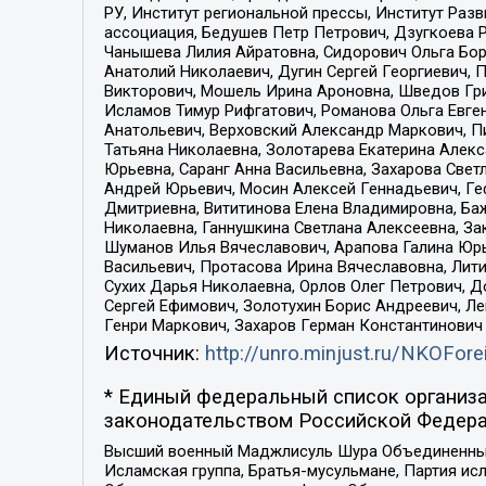
РУ, Институт региональной прессы, Институт Ра
ассоциация, Бедушев Петр Петрович, Дзугкоева 
Чанышева Лилия Айратовна, Сидорович Ольга Бори
Анатолий Николаевич, Дугин Сергей Георгиевич, 
Викторович, Мошель Ирина Ароновна, Шведов Гри
Исламов Тимур Рифгатович, Романова Ольга Евге
Анатольевич, Верховский Александр Маркович, П
Татьяна Николаевна, Золотарева Екатерина Алек
Юрьевна, Саранг Анна Васильевна, Захарова Свет
Андрей Юрьевич, Мосин Алексей Геннадьевич, Ге
Дмитриевна, Вититинова Елена Владимировна, Ба
Николаевна, Ганнушкина Светлана Алексеевна, За
Шуманов Илья Вячеславович, Арапова Галина Юрь
Васильевич, Протасова Ирина Вячеславовна, Лит
Сухих Дарья Николаевна, Орлов Олег Петрович, 
Сергей Ефимович, Золотухин Борис Андреевич, Л
Генри Маркович, Захаров Герман Константинович
Источник:
http://unro.minjust.ru/NKOFore
* Единый федеральный список организа
законодательством Российской Федера
Высший военный Маджлисуль Шура Объединенных с
Исламская группа, Братья-мусульмане, Партия ис