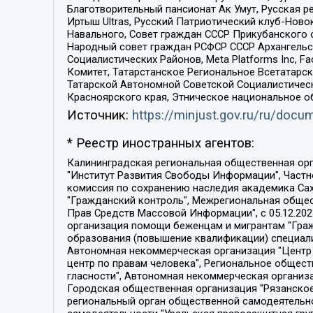
Благотворительный пансионат Ак Умут, Русская ре
Иртыш Ultras, Русский Патриотический клуб-Нов
Навального, Совет граждан СССР Прикубанского 
Народный совет граждан РСФСР СССР Архангельск
Социалистических Районов, Meta Platforms Inc, 
Комитет, Татарстанское Региональное Всетатар
Татарской Автономной Советской Социалистическ
Красноярского края, Этническое национальное о
Источник:
https://minjust.gov.ru/ru/doc
* Реестр иностранных агентов:
Калининградская региональная общественная организация "Экозащита!-Женсовет", Фонд содействия защите прав и свобод граждан "Общественный вердикт", Фонд "Институт Развития Свободы Информации", Частное учреждение "Информационное агентство МЕМО. РУ", Региональная общественная организация "Общественная комиссия по сохранению наследия академика Сахарова", Фонд поддержки свободы прессы, Санкт-Петербургская общественная правозащитная организация "Гражданский контроль", Межрегиональная общественная организация "Информационно-просветительский центр "Мемориал", Региональный Фонд "Центр Защиты Прав Средств Массовой Информации", с 05.12.2023 Фонд "Центр Защиты Прав Средств массовой информации", Региональная общественная благотворительная организация помощи беженцам и мигрантам "Гражданское содействие", Негосударственное образовательное учреждение дополнительного профессионального образования (повышение квалификации) специалистов "АКАДЕМИЯ ПО ПРАВАМ ЧЕЛОВЕКА", Свердловская региональная общественная организация "Сутяжник", Автономная некоммерческая организация "Центр независимых социологических исследований", Союз общественных объединений "Российский исследовательский центр по правам человека", Региональное общественное учреждение научно-информационный центр "МЕМОРИАЛ", Некоммерческая организация "Фонд защиты гласности", Автономная некоммерческая организация "Институт прав человека", Городская общественная организация "Екатеринбургское общество "МЕМОРИАЛ", Городская общественная организация "Рязанское историко-просветительское и правозащитное общество "Мемориал" (Рязанский Мемориал), Челябинский региональный орган общественной самодеятельности – женское общественное объединение "Женщины Евразии", Челябинский региональный орган общественной самодеятельности "Уральская правозащитная группа", Фонд содействия защите здоровья и социальной справедливости имени Андрея Рылькова, Автономная Некоммерческая Организация "Аналитический Центр Юрия Левады", Автономная некоммерческая организация социальной поддержки населения "Проект Апрель", Региональная общественная организация помощи женщинам и детям, находящимся в кризисной ситуации "Информационно-методический центр "Анна", Фонд содействия развитию массовых коммуникаций и правовому просвещению "Так-так-Так", Фонд содействия устойчивому развитию "Серебряная тайга", Свердловский региональный общественный фонд социальных проектов "Новое время", "Idel.Реалии", Кавказ.Реалии, Крым.Реалии, Телеканал Настоящее Время, Татаро-башкирская служба Радио Свобода (Azatliq Radiosi), Радио Свободная Европа/Радио Свобода (PCE/PC), "Сибирь.Реалии", "Фактограф", Благотворительный фонд помощи осужденным и их семьям, Автономная некоммерческая организация "Институт глобализации и социальных движений", Фонд "В защиту прав заключенных", Частное учреждение "Центр поддержки и содействия развитию средств массовой информации", Пензенский региональный общественный благотворительный фонд "Гражданский союз", "Север.Реалии", Некоммерческая организация Фонд "Правовая инициатива", 