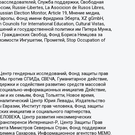
-расследователей, Служба поддержки, Свободная
 Russie-Libertes, La Asocicion de Rusos Libres,
an Election Monitor, Article 19, Мнение медиа,
Европы, Фонд имени Фридриха Эберта, XZ gGmbH,
ls for International Education, Cultural Vistas,
ошений и государственной политики им Питера Мунка,
 Гражданских Свобод, Фонд Бориса Немцова за
имости Ингушетии, Прометей, Stop Occupation of
 Центр гендерных исследований, Фонд защиты прав
 Мы против СПИДа, СВЕЧА, Гуманитарное действие,
ддержки и содействия развитию средств массовой
р социально-информационных инициатив Действие,
 и их семьям, Фонд Тольятти, Новое время,
, Аналитический Центр Юрия Левады, Издательство
 Евразии, Институт прав человека, Фонд защиты
ких инициатив и социального партнерства,
ЕЛОВЕКА, Центр развития некоммерческих
 Трансперенси Интернешнл-Р, Центр Защиты Прав
овета Министров Северных Стран, Фонд поддержки
адемика Сахарова, Информационное агентство МЕМО.