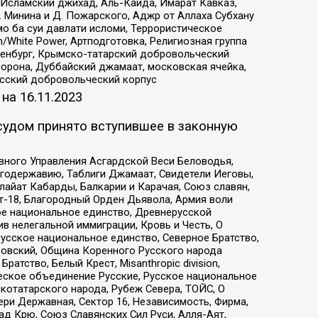
Исламский джихад, Аль-Каида, Имарат Кавказ,
 Минина и Д. Пожарского, Аджр от Аллаха Субхану
о ба суи давлати исломи, Террористическое
/White Power, Артподготовка, Религиозная группа
Оренбург, Крымско-татарский добровольческий
орона, Дуббайский джамаат, московская ячейка,
усский добровольческий корпус
 на
16.11.2023
судом принято вступившее в законную
вного Управления Асгардской Веси Беловодья,
годержавию, Таблиги Джамаат, Свидетели Иеговы,
айат Кабарды, Балкарии и Карачая, Союз славян,
т-18, Благородный Орден Дьявола, Армия воли
ое национальное единство, Древнерусской
 нелегальной иммиграции, Кровь и Честь, О
усское национальное единство, Северное Братство,
ровский, Община Коренного Русского народа
атство, Белый Крест, Misanthropic division,
еское объединение Русские, Русское национальное
котатарского народа, Рубеж Севера, ТОЙС, О
ри Державная, Сектор 16, Независимость, Фирма,
д Крю, Союз Славянских Сил Руси, Алля-Аят,