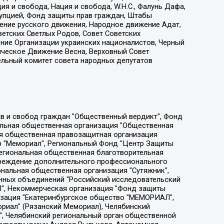
я и свобода, Нация и свобода, W.H.С., Фалунь Дафа,
рупцией, Фонд защиты прав граждан, Штабы
ение русского движения, Народное движение Адат,
етских Светлых Родов, Совет Советских
ение Организации украинских националистов, Черный
ическое Движение Весна, Верховный Совет
ельный комитет совета народных депутатов
ции социально-правовых программ "Лилит", Дальневосточное общественное движение "Маяк", Санкт-Петербургская ЛГБТ-инициативная группа "Выход", Инициативная группа ЛГБТ+ "Реверс", Алексеев Андрей Викторович, Бекбулатова Таисия Львовна, Беляев Иван Михайлович, Владыкина Елена Сергеевна, Гельман Марат Александрович, Никульшина Вероника Юрьевна, Толоконникова Надежда Андреевна, Шендерович Виктор Анатольевич, Общество с ограниченной ответственностью "Данное сообщение", Общество с ограниченной ответственностью Издательский дом "Новая глава", Айнбиндер Александра Александровна, Московский комьюнити-центр для ЛГБТ+инициатив, Благотворительный фонд развития филантропии, Deutsche Welle (Германия, Kurt-Schumacher-Strasse 3, 53113 Bonn), Борзунова Мария Михайловна, Воробьев Виктор Викторович, Голубева Анна Львовна, Константинова Алла Михайловна, Малкова Ирина Владимировна, Мурадов Мурад Абдулгалимович, Осетинская Елизавета Николаевна, Понасенков Евгений Николаевич, Ганапольский Матвей Юрьевич, Киселев Евгений Алексеевич, Борухович Ирина Григорьевна, Дремин Иван Тимофеевич, Дубровский Дмитрий Викторович, Красноярская региональная общественная организация поддержки и развития альтернативных образовательных технологий и межкультурных коммуникаций "ИНТЕРРА", Маяковская Екатерина Алексеевна, Фейгин Марк Захарович, Филимонов Андрей Викторович, Дзугкоева Регина Николаевна, Доброхотов Роман Александрович, Дудь Юрий Александрович, Елкин Сергей Владимирович, Кругликов Кирилл Игоревич, Сабунаева Мария Леонидовна, Семенов Алексей Владимирович, Шаинян Карен Багратович, Шульман Екатерина Михайловна, Асафьев Артур Валерьевич, Вахштайн Виктор Семенович, Венедиктов Алексей Алексеевич, Лушникова Екатерина Евгеньевна, Волков Леонид Михайлович, Невзоров Александр Глебович, Пархоменко Сергей Борисович, Сироткин Ярослав Николаевич, Кара-Мурза Владимир Владимирович, Баранова Наталья Владимировна, Гозман Леонид Яковлевич, Кагарлицкий Борис Юльевич, Климарев Михаил Валерьевич, Милов Владимир Станиславович, Автономная некоммерческая организация Краснодарский центр современного искусства "Типография", Моргенштерн Алишер Тагирович, Соболь Любовь Эдуардовна, Общество с ограниченной ответственностью "ЛИЗА НОРМ", Каспаров Гарри Кимович, Ходорковский Михаил Борисович, Общество с ограниченной ответственностью "Апрельские тезисы", Данилович Ирина Брониславовна, Кашин Олег Владимирович, Петров Николай Владимирович, Пивоваров Алексей Владимирович, Соколов Михаил Владимирович, Цветкова Юлия Владимировна, Чичваркин Евгений Александрович, Комитет против пыток/Команда против пыток, Общество с ограниченной ответственностью "Первый научный", Общество с ограниченной ответственностью "Вертолет и ко", Белоцерковская Вероника Борисовна, Кац Максим Евгеньевич, Лазарева Татьяна Юрьевна, Шаведдинов Руслан Табризович, Яшин Илья Валерьевич, Общество с ограниченной ответственностью "Иноагент ААВ", Алешковский Дмитрий Петрович, Альбац Евгения Марковна, Быков Дмитрий Львович, Галямина Юлия Евгеньевна, Лойко Сергей Леонидович, Мартынов Кирилл Константинович, Медведев Сергей Александрович, Крашенинников Федор Геннадиевич, Гордеева Катерина Вл