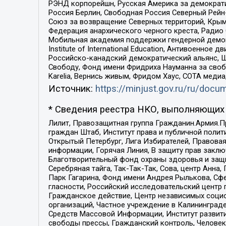
РЭНД корпорейшн, Русская Америка за демократи
Россия Берлин, Свободная Россия Северный Рейн-В
Союз за возвращение Северных территорий, Крымско
Федерация анархического черного креста, Радио
Мобильная академия поддержки гендерной демократи
Institute of International Education, Антивоенн
Российско-канадский демократический альянс, 
Свободу, Фонд имени Фридриха Науманна за свобо
Karelia, Вернись живым, Фридом Хаус, СОТА меди
Источник:
https://minjust.gov.ru/ru/doc
* Сведения реестра НКО, выполняющих 
Лилит, Правозащитная группа Гражданин.Армия.П
граждан Штаб, Институт права и публичной поли
Открытый Петербург, Лига Избирателей, Правова
информации, Горячая Линия, В защиту прав закл
Благотворительный фонд охраны здоровья и защи
Серебряная тайга, Так-Так-Так, Сова, центр Анн
Парк Гагарина, Фонд имени Андрея Рылькова, Сф
гласности, Российский исследовательский центр 
Гражданское действие, Центр независимых соци
организаций, Частное учреждение в Калининград
Средств Массовой Информации, Институт развити
свободы прессы, Гражданский контроль, Человек