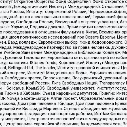
ститут Открытое Общество Фонд Содействия, Фонд Открытое 
альный Демократический Институт Международных Отношений,
тая Россия, Институт современной России, Черноморский фонд
родный центр электоральных исследований, Германский фонд
рсов, Свободная Россия, Всемирный конгресс украинцев, Атла
ект Хармони, Родники дракона, Врачи против насильственного
ию преследования в отношении Фалуньгун в Китае, Всемирная о
ация школ политических исследований при Совете Европы, Цен
мен, Бард колледж, Европейский выбор, Фонд Ходорковского,
едиа, Международное партнерство за права человека, Духовно
ое Учебное Заведение Международный Библейский Колледж, М
ь Духовной Технологии, Европейская сеть организаций по наб
урналистики, IStories fonds, Королевский Институт Между
gcat, Bellingcat Ltd, The Insider, Институт правовой инициатив
инский конгресс, Институт Макдональда-Лорье, Украинская нац
, Свободная пресса, Возрождение, Всеукраинский духовный цен
орум свободной России, Лига Свободных Наций, Transparеncy I
– Solidarus, КрымSOS, Свободный университет, Институт госу
в Тисима и Хабомаи, Съезд народных депутатов, Гринпис Инте
DR Novaja Gazeta-Europe, Алтай проект, Образовательный дом 
зскова, Дом прав человека Тбилиси, Дом прав человека Ерева
едований им Вилфрида Мартенса, Сетевое объединение журнали
Международная федерация транспортных рабочих, ИстЧам Финлан
й университет, Центр восточноевропейских и международных и
, Центр анализа европейской политики, Академическая сеть Во