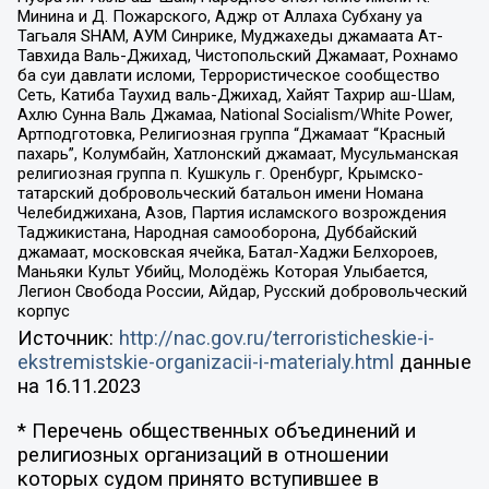
Минина и Д. Пожарского, Аджр от Аллаха Субхану уа
Тагьаля SHAM, АУМ Синрике, Муджахеды джамаата Ат-
Тавхида Валь-Джихад, Чистопольский Джамаат, Рохнамо
ба суи давлати исломи, Террористическое сообщество
Сеть, Катиба Таухид валь-Джихад, Хайят Тахрир аш-Шам,
Ахлю Сунна Валь Джамаа, National Socialism/White Power,
Артподготовка, Религиозная группа “Джамаат “Красный
пахарь”, Колумбайн, Хатлонский джамаат, Мусульманская
религиозная группа п. Кушкуль г. Оренбург, Крымско-
татарский добровольческий батальон имени Номана
Челебиджихана, Азов, Партия исламского возрождения
Таджикистана, Народная самооборона, Дуббайский
джамаат, московская ячейка, Батал-Хаджи Белхороев,
Маньяки Культ Убийц, Молодёжь Которая Улыбается,
Легион Свобода России, Айдар, Русский добровольческий
корпус
Источник:
http://nac.gov.ru/terroristicheskie-i-
ekstremistskie-organizacii-i-materialy.html
данные
на
16.11.2023
* Перечень общественных объединений и
религиозных организаций в отношении
которых судом принято вступившее в