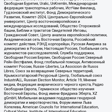
Свободная Бурятия, Uralic, UnKremlin, Международная
федерация транспортных рабочих, ИстЧам Финланд,
Гудзоновский институт, Фонд Демократического
Развития, Комитет-2024, Центрально-Европейский
университет, Центр восточноевропейских и
международных исследований, Общество Сторожевой
башни, Библии и трактатов Свидетелей Иеговы,
Гражданский Совет, Центр анализа европейской политики,
Академическая сеть Восточная Европа, Российский
комитет действия, РЭНД корпорейшн, Русская Америка за
демократию в России, Настоящая Россия, Глобальная сеть
журналистов-расследователей, Служба поддержки,
Свободная Россия Берлин, Свободная Россия Северный
Рейн-Вестфалия, Фонд глобальной помощи, Антивоенный
комитет России, Russie-Libertes, La Asocicion de Rusos
Libres, Союз за возвращение Северных территорий,
Крымскотатарский Ресурсный Центр, Глобальный союз
IndustriALL, Russian Election Monitor, Article 19, Мнение
медиа, Федерация анархического черного креста, Радио
Свободная Европа, Германское общество изучения
Восточной Европы, Фонд имени Фридриха Эберта, XZ
gGmbH, Мобильная академия поддержки гендерной
демократии и миротворчества, Форум имени Льва
Копелева, American Councils for International Education,
Cultural Vistas, Institute of International Education,