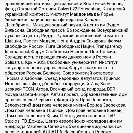
правовой инициативы Центральной и Восточной Европы,
Фонд Открытой Эстонии, Calvert 22 Foundation, Канадский
украинский конгресс, Институт Макдональда-Лорье,
Украинская национальная федерация Канады,
Декабристы, Международный научный центр им Вудро
Вильсона, Свободная пресса, Возрождение, Всеукраинский
духовный центр , Риддл, Русский антивоенный комитет в
Швеции, Проект Медуза, Фонд Андрея Сахарова, Форум
свободной России, Лига Свободных Наций, Transparеncy
International, Форум Свободных Народов ПостРоссии,
Солидарность с гражданским движением в России –
Solidarus, КрымSOS, Свободный университет, Институт
государственного управления, Форум гражданского
общества Россия, Беллона, Союз жителей островов
Тисима и Хабомаи, Съезд народных депутатов, Гринпис
Интернешнл, Фонд борьбы с коррупцией Инк, Завет
церквей TCCN, Агора, Всемирный фонд природы, BDR
Novaja Gazeta-Europe, Алтай проект, Образовательный дом
прав человека Чернигов, Фонд Дом Прав Человека,
Белорусский дом прав человека имени Бориса Звозскова,
Дом прав человека Тбилиси, Дом прав человека Ереван,
Дом прав человека Крым, Центр дикого лосося, TVR
Studios, ТВ Дождь, Центр европейских исследований им
Вилфрида Мартенса, Сетевое объединение журналистов
расследователей, АЛЛАТРА, За свободную Россию,