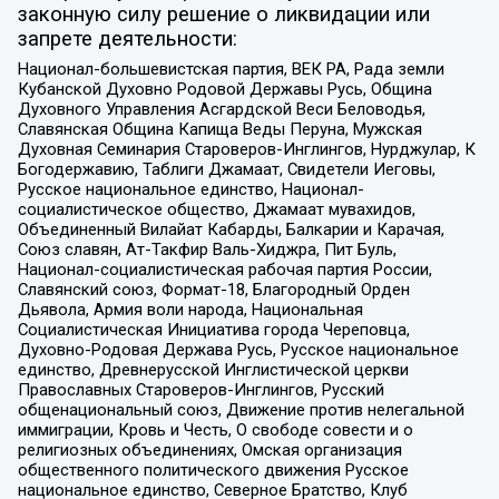
законную силу решение о ликвидации или
запрете деятельности:
Национал-большевистская партия, ВЕК РА, Рада земли
Кубанской Духовно Родовой Державы Русь, Община
Духовного Управления Асгардской Веси Беловодья,
Славянская Община Капища Веды Перуна, Мужская
Духовная Семинария Староверов-Инглингов, Нурджулар, К
Богодержавию, Таблиги Джамаат, Свидетели Иеговы,
Русское национальное единство, Национал-
социалистическое общество, Джамаат мувахидов,
Объединенный Вилайат Кабарды, Балкарии и Карачая,
Союз славян, Ат-Такфир Валь-Хиджра, Пит Буль,
Национал-социалистическая рабочая партия России,
Славянский союз, Формат-18, Благородный Орден
Дьявола, Армия воли народа, Национальная
Социалистическая Инициатива города Череповца,
Духовно-Родовая Держава Русь, Русское национальное
единство, Древнерусской Инглистической церкви
Православных Староверов-Инглингов, Русский
общенациональный союз, Движение против нелегальной
иммиграции, Кровь и Честь, О свободе совести и о
религиозных объединениях, Омская организация
общественного политического движения Русское
национальное единство, Северное Братство, Клуб