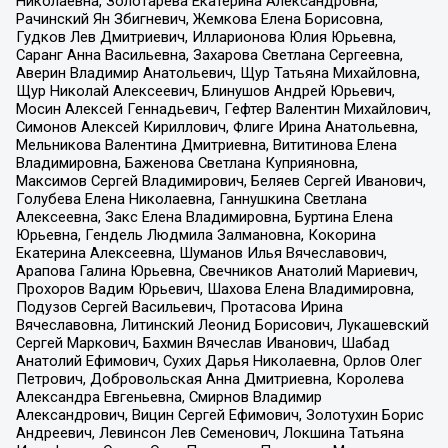
Николаевна, Золотарева Екатерина Александровна,
Рачинский Ян Збигневич, Жемкова Елена Борисовна,
Гудков Лев Дмитриевич, Илларионова Юлия Юрьевна,
Саранг Анна Васильевна, Захарова Светлана Сергеевна,
Аверин Владимир Анатольевич, Щур Татьяна Михайловна,
Щур Николай Алексеевич, Блинушов Андрей Юрьевич,
Мосин Алексей Геннадьевич, Гефтер Валентин Михайлович,
Симонов Алексей Кириллович, Флиге Ирина Анатольевна,
Мельникова Валентина Дмитриевна, Вититинова Елена
Владимировна, Баженова Светлана Куприяновна,
Максимов Сергей Владимирович, Беляев Сергей Иванович,
Голубева Елена Николаевна, Ганнушкина Светлана
Алексеевна, Закс Елена Владимировна, Буртина Елена
Юрьевна, Гендель Людмила Залмановна, Кокорина
Екатерина Алексеевна, Шуманов Илья Вячеславович,
Арапова Галина Юрьевна, Свечников Анатолий Мариевич,
Прохоров Вадим Юрьевич, Шахова Елена Владимировна,
Подузов Сергей Васильевич, Протасова Ирина
Вячеславовна, Литинский Леонид Борисович, Лукашевский
Сергей Маркович, Бахмин Вячеслав Иванович, Шабад
Анатолий Ефимович, Сухих Дарья Николаевна, Орлов Олег
Петрович, Добровольская Анна Дмитриевна, Королева
Александра Евгеньевна, Смирнов Владимир
Александрович, Вицин Сергей Ефимович, Золотухин Борис
Андреевич, Левинсон Лев Семенович, Локшина Татьяна