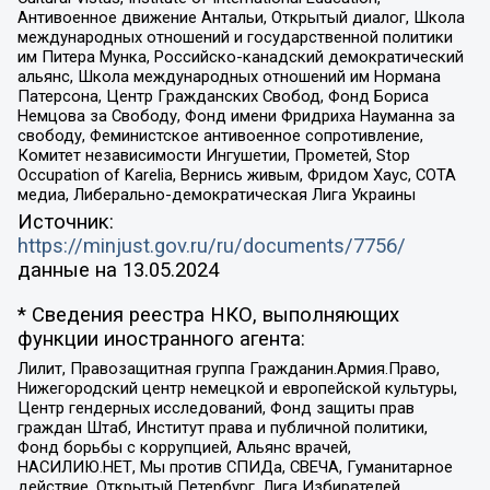
Антивоенное движение Антальи, Открытый диалог, Школа
международных отношений и государственной политики
им Питера Мунка, Российско-канадский демократический
альянс, Школа международных отношений им Нормана
Патерсона, Центр Гражданских Свобод, Фонд Бориса
Немцова за Свободу, Фонд имени Фридриха Науманна за
свободу, Феминистское антивоенное сопротивление,
Комитет независимости Ингушетии, Прометей, Stop
Occupation of Karelia, Вернись живым, Фридом Хаус, СОТА
медиа, Либерально-демократическая Лига Украины
Источник:
https://minjust.gov.ru/ru/documents/7756/
данные на
13.05.2024
* Сведения реестра НКО, выполняющих
функции иностранного агента:
Лилит, Правозащитная группа Гражданин.Армия.Право,
Нижегородский центр немецкой и европейской культуры,
Центр гендерных исследований, Фонд защиты прав
граждан Штаб, Институт права и публичной политики,
Фонд борьбы с коррупцией, Альянс врачей,
НАСИЛИЮ.НЕТ, Мы против СПИДа, СВЕЧА, Гуманитарное
действие, Открытый Петербург, Лига Избирателей,