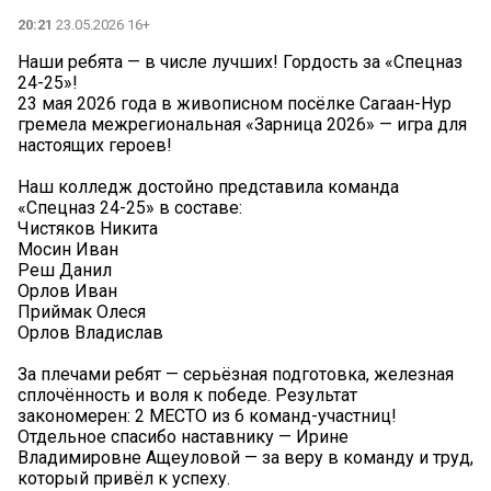
20:21
23.05.2026 16+
Наши ребята — в числе лучших! Гордость за «Спецназ
24-25»!
23 мая 2026 года в живописном посёлке Сагаан-Нур
гремела межрегиональная «Зарница 2026» — игра для
настоящих героев! ️
Наш колледж достойно представила команда
«Спецназ 24-25» в составе:
Чистяков Никита
Мосин Иван
Реш Данил
Орлов Иван
Приймак Олеся
Орлов Владислав
За плечами ребят — серьёзная подготовка, железная
сплочённость и воля к победе. Результат
закономерен: 2 МЕСТО из 6 команд-участниц!
Отдельное спасибо наставнику — Ирине
Владимировне Ащеуловой — за веру в команду и труд,
который привёл к успеху.