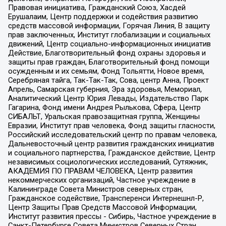
Правовая инициатива, Гражданский Союз, Хасдей
Ерушалаим, Центр поддержки и содействия развитию
средств массовой информации, Горячая Линия, В защиту
прав заключенных, Институт глобализации и социальных
движений, Центр социально-информационных инициатив
Действие, Благотворительный фонд охраны здоровья и
защиты прав граждан, Благотворительный фонд помощи
осужденным и их семьям, Фонд Тольятти, Новое время,
Серебряная тайга, Так-Так-Так, Сова, центр Анна, Проект
Апрель, Самарская губерния, Эра здоровья, Мемориал,
Аналитический Центр Юрия Левады, Издательство Парк
Гагарина, Фонд имени Андрея Рылькова, Сфера, Центр
СИБАЛЬТ, Уральская правозащитная группа, Женщины
Евразии, Институт прав человека, Фонд защиты гласности,
Российский исследовательский центр по правам человека,
Дальневосточный центр развития гражданских инициатив
и социального партнерства, Гражданское действие, Центр
независимых социологических исследований, Сутяжник,
АКАДЕМИЯ ПО ПРАВАМ ЧЕЛОВЕКА, Центр развития
некоммерческих организаций, Частное учреждение в
Калининграде Совета Министров северных стран,
Гражданское содействие, Трансперенси Интернешнл-Р,
Центр Защиты Прав Средств Массовой Информации,
Институт развития прессы - Сибирь, Частное учреждение в
Санкт-Петербурге Совета Министров Северных Стран,