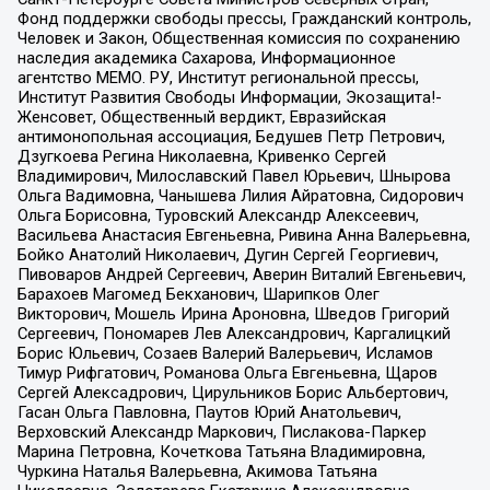
Фонд поддержки свободы прессы, Гражданский контроль,
Человек и Закон, Общественная комиссия по сохранению
наследия академика Сахарова, Информационное
агентство МЕМО. РУ, Институт региональной прессы,
Институт Развития Свободы Информации, Экозащита!-
Женсовет, Общественный вердикт, Евразийская
антимонопольная ассоциация, Бедушев Петр Петрович,
Дзугкоева Регина Николаевна, Кривенко Сергей
Владимирович, Милославский Павел Юрьевич, Шнырова
Ольга Вадимовна, Чанышева Лилия Айратовна, Сидорович
Ольга Борисовна, Туровский Александр Алексеевич,
Васильева Анастасия Евгеньевна, Ривина Анна Валерьевна,
Бойко Анатолий Николаевич, Дугин Сергей Георгиевич,
Пивоваров Андрей Сергеевич, Аверин Виталий Евгеньевич,
Барахоев Магомед Бекханович, Шарипков Олег
Викторович, Мошель Ирина Ароновна, Шведов Григорий
Сергеевич, Пономарев Лев Александрович, Каргалицкий
Борис Юльевич, Созаев Валерий Валерьевич, Исламов
Тимур Рифгатович, Романова Ольга Евгеньевна, Щаров
Сергей Алексадрович, Цирульников Борис Альбертович,
Гасан Ольга Павловна, Паутов Юрий Анатольевич,
Верховский Александр Маркович, Пислакова-Паркер
Марина Петровна, Кочеткова Татьяна Владимировна,
Чуркина Наталья Валерьевна, Акимова Татьяна