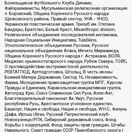
Болельщиков Футбольного Клуба Динамо,
Файзрахманисты, Мусульманская религиозная организация
п. Боровский, Община Коренного Русского народа
Щелковского района, Правый сектор, УНА - УНСО,
Украинская повстанческая армия, Тризуб им. Степана
Бандеры, Братство, Белый Крест, Misanthropic division,
Религиозное объединение последователей инглиизма,
Народная Социальная Инициатива, TulaSkins,
Этнополитическое объединение Русские, Русское
национальное объединение Атака, Мечеть Мирмамеда,
Община Коренного Русского народа г. Астрахани, ВОЛЯ,
Меджлис крымскотатарского народа, Рубеж Севера, ТОЙС,
О противодействии экстремистской деятельности,
РЕВТАТПОД, Артподготовка, Штольц, В честь иконы
Божией Матери Державная, Сектор 16, Независимость,
Фирма, Молодежная правозащитная группа МПГ, Курсом
Правды и Единения, Каракольская инициативная группа,
Автоград Крю, Союз Славянских Сил Руси, Алля-Аят,
Благотворительный пансионат Ак Умут, Русская
республика Русь, Арестантское уголовное единство,
Башкорт, Нация и свобода, Нация и свобода, W.H.С., Фалунь
Дафа, Иртыш Ultras, Русский Патриотический клуб-
Новокузнецк/РПК, Сибирский державный союз, Фонд
борьбы с коррупцией, Фонд защиты прав граждан, Штабы
Навального, Совет граждан СССР Прикубанского округа г.