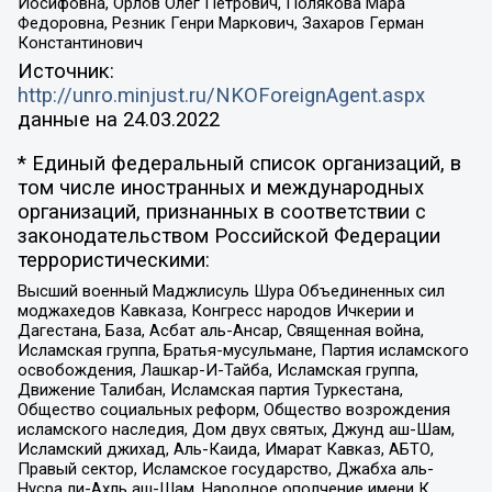
Иосифовна, Орлов Олег Петрович, Полякова Мара
Федоровна, Резник Генри Маркович, Захаров Герман
Константинович
Источник:
http://unro.minjust.ru/NKOForeignAgent.aspx
данные на
24.03.2022
* Единый федеральный список организаций, в
том числе иностранных и международных
организаций, признанных в соответствии с
законодательством Российской Федерации
террористическими:
Высший военный Маджлисуль Шура Объединенных сил
моджахедов Кавказа, Конгресс народов Ичкерии и
Дагестана, База, Асбат аль-Ансар, Священная война,
Исламская группа, Братья-мусульмане, Партия исламского
освобождения, Лашкар-И-Тайба, Исламская группа,
Движение Талибан, Исламская партия Туркестана,
Общество социальных реформ, Общество возрождения
исламского наследия, Дом двух святых, Джунд аш-Шам,
Исламский джихад, Аль-Каида, Имарат Кавказ, АБТО,
Правый сектор, Исламское государство, Джабха аль-
Нусра ли-Ахль аш-Шам, Народное ополчение имени К.