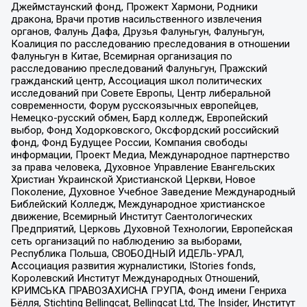
Джеймстаунский фонд, Прожект Хармони, Родники
дракона, Врачи против насильственного извлечения
органов, Фалунь Дафа, Друзья Фалуньгун, Фалуньгун,
Коалиция по расследованию преследования в отношении
Фалуньгун в Китае, Всемирная организация по
расследованию преследований Фалуньгун, Пражский
гражданский центр, Ассоциация школ политических
исследований при Совете Европы, Центр либеральной
современности, Форум русскоязычных европейцев,
Немецко-русский обмен, Бард колледж, Европейский
выбор, Фонд Ходорковского, Оксфордский российский
фонд, Фонд Будущее России, Компания свободы
информации, Проект Медиа, Международное партнерство
за права человека, Духовное Управление Евангельских
Христиан Украинской Христианской Церкви, Новое
Поколение, Духовное Учебное Заведение Международный
Библейский Колледж, Международное христианское
движение, Всемирный Институт Саентологических
Предприятий, Церковь Духовной Технологии, Европейская
сеть организаций по наблюдению за выборами,
Республика Польша, СВОБОДНЫЙ ИДЕЛЬ-УРАЛ,
Ассоциация развития журналистики, IStories fonds,
Королевский Институт Международных Отношений,
КРИМСЬКА ПРАВОЗАХИСНА ГРУПА, Фонд имени Генриха
Бёлля, Stichting Bellingcat, Bellingcat Ltd, The Insider, Институт