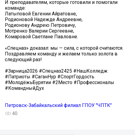
И преподавателям, которые готовили и помогали
команде:
Латыповой Евгении Айратовне,
Родионовой Надежде Андреевне,
Родионову Андрею Петровичу,
Мотренко Валерии Сергеевне,
Комаровой Светлане Павловне.
«Спецназ» доказал: мы — сила, с которой считаются.
Поздравляем команду и желаем только золота в
следующий раз!
#Зарница2026 #Спецназ2425 #НашКолледж
#Патриоты #СаганНур #СпортГордость
#МолодёжьБурятии #2Место #Профессионалы
#КомандныйДух
Петровск-Забайкальский филиал ГПОУ "ЧПТК"
40