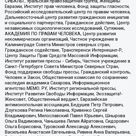
СИБАЛЬТ, Уральская правозащитная группа, Женщины
Евразии, Институт прав человека, Фонд защиты гласности,
Российский исследовательский центр по правам человека,
Дальневосточный центр развития гражданских инициатив
и социального партнерства, Гражданское действие, Центр
независимых социологических исследований, Сутяжник,
АКАДЕМИЯ ПО ПРАВАМ ЧЕЛОВЕКА, Центр развития
некоммерческих организаций, Частное учреждение в
Калининграде Совета Министров северных стран,
Гражданское содействие, Трансперенси Интернешнл-Р,
Центр Защиты Прав Средств Массовой Информации,
Институт развития прессы - Сибирь, Частное учреждение в
Санкт-Петербурге Совета Министров Северных Стран,
Фонд поддержки свободы прессы, Гражданский контроль,
Человек и Закон, Общественная комиссия по сохранению
наследия академика Сахарова, Информационное
агентство МЕМО. РУ, Институт региональной прессы,
Институт Развития Свободы Информации, Экозащита!-
Женсовет, Общественный вердикт, Евразийская
антимонопольная ассоциация, Бедушев Петр Петрович,
Дзугкоева Регина Николаевна, Кривенко Сергей
Владимирович, Милославский Павел Юрьевич, Шнырова
Ольга Вадимовна, Чанышева Лилия Айратовна, Сидорович
Ольга Борисовна, Туровский Александр Алексеевич,
Васильева Анастасия Евгеньевна, Ривина Анна Валерьевна,