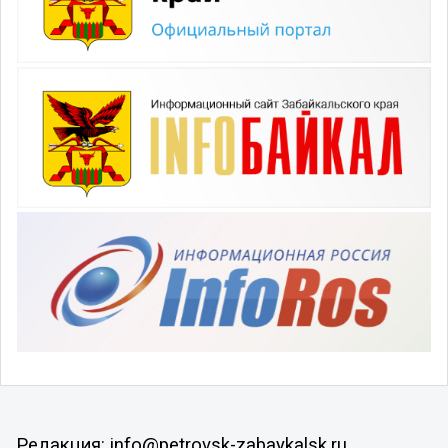
Редакция: info@petrovsk-zabaykalsk.ru