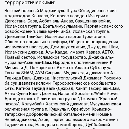
террористическими:
Высший военный Маджлисуль Шура Объединенных сил
моджахедов Кавказа, Конгресс народов Ичкерии и
Дагестана, База, Асбат аль-Ансар, Священная война,
Исламская группа, Братья-мусульмане, Партия исламского
освобождения, Лашкар-И-Тайба, Исламская группа,
Движение Талибан, Исламская партия Туркестана,
Общество социальных реформ, Общество возрождения
исламского наследия, Дом двух святых, Джунд аш-Шам,
Исламский джихад, Аль-Каида, Имарат Кавказ, АБТО,
Правый сектор, Исламское государство, Джабха аль-
Нусра ли-Ахль аш-Шам, Народное ополчение имени К.
Минина и Д. Пожарского, Аджр от Аллаха Субхану уа
Тагьаля SHAM, АУМ Синрике, Муджахеды джамаата Ат-
Тавхида Валь-Джихад, Чистопольский Джамаат, Рохнамо
ба суи давлати исломи, Террористическое сообщество
Сеть, Катиба Таухид валь-Джихад, Хайят Тахрир аш-Шам,
Ахлю Сунна Валь Джамаа, National Socialism/White Power,
Артподготовка, Религиозная группа “Джамаат “Красный
пахарь”, Колумбайн, Хатлонский джамаат, Мусульманская
религиозная группа п. Кушкуль г. Оренбург, Крымско-
татарский добровольческий батальон имени Номана
Челебиджихана, Азов, Партия исламского возрождения
Таджикистана, Народная самооборона, Дуббайский