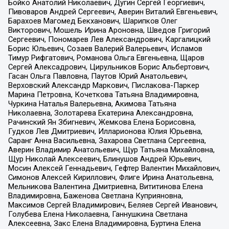
Бойко Анатолий Николаевич, Дугин Сергей Георгиевич,
Пивоваров Андрей Сергеевич, Аверин Виталий Евгеньевич,
Барахоев Магомед Бекханович, Шарипков Олег
Викторович, Мошель Ирина Ароновна, Шведов Григорий
Сергеевич, Пономарев Лев Александрович, Каргалицкий
Борис Юльевич, Созаев Валерий Валерьевич, Исламов
Тимур Рифгатович, Романова Ольга Евгеньевна, Щаров
Сергей Алексадрович, Цирульников Борис Альбертович,
Гасан Ольга Павловна, Паутов Юрий Анатольевич,
Верховский Александр Маркович, Пислакова-Паркер
Марина Петровна, Кочеткова Татьяна Владимировна,
Чуркина Наталья Валерьевна, Акимова Татьяна
Николаевна, Золотарева Екатерина Александровна,
Рачинский Ян Збигневич, Жемкова Елена Борисовна,
Гудков Лев Дмитриевич, Илларионова Юлия Юрьевна,
Саранг Анна Васильевна, Захарова Светлана Сергеевна,
Аверин Владимир Анатольевич, Щур Татьяна Михайловна,
Щур Николай Алексеевич, Блинушов Андрей Юрьевич,
Мосин Алексей Геннадьевич, Гефтер Валентин Михайлович,
Симонов Алексей Кириллович, Флиге Ирина Анатольевна,
Мельникова Валентина Дмитриевна, Вититинова Елена
Владимировна, Баженова Светлана Куприяновна,
Максимов Сергей Владимирович, Беляев Сергей Иванович,
Голубева Елена Николаевна, Ганнушкина Светлана
Алексеевна, Закс Елена Владимировна, Буртина Елена