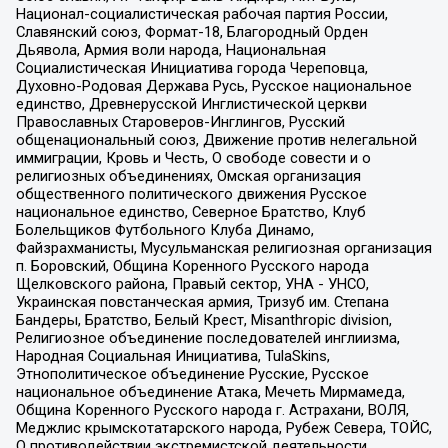
Национал-социалистическая рабочая партия России,
Славянский союз, Формат-18, Благородный Орден
Дьявола, Армия воли народа, Национальная
Социалистическая Инициатива города Череповца,
Духовно-Родовая Держава Русь, Русское национальное
единство, Древнерусской Инглистической церкви
Православных Староверов-Инглингов, Русский
общенациональный союз, Движение против нелегальной
иммиграции, Кровь и Честь, О свободе совести и о
религиозных объединениях, Омская организация
общественного политического движения Русское
национальное единство, Северное Братство, Клуб
Болельщиков Футбольного Клуба Динамо,
Файзрахманисты, Мусульманская религиозная организация
п. Боровский, Община Коренного Русского народа
Щелковского района, Правый сектор, УНА - УНСО,
Украинская повстанческая армия, Тризуб им. Степана
Бандеры, Братство, Белый Крест, Misanthropic division,
Религиозное объединение последователей инглиизма,
Народная Социальная Инициатива, TulaSkins,
Этнополитическое объединение Русские, Русское
национальное объединение Атака, Мечеть Мирмамеда,
Община Коренного Русского народа г. Астрахани, ВОЛЯ,
Меджлис крымскотатарского народа, Рубеж Севера, ТОЙС,
О противодействии экстремистской деятельности,