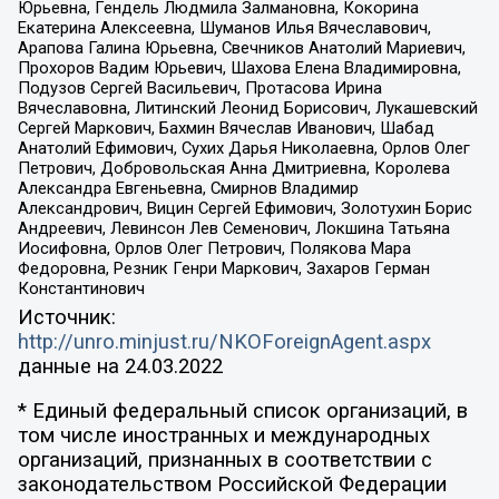
Юрьевна, Гендель Людмила Залмановна, Кокорина
Екатерина Алексеевна, Шуманов Илья Вячеславович,
Арапова Галина Юрьевна, Свечников Анатолий Мариевич,
Прохоров Вадим Юрьевич, Шахова Елена Владимировна,
Подузов Сергей Васильевич, Протасова Ирина
Вячеславовна, Литинский Леонид Борисович, Лукашевский
Сергей Маркович, Бахмин Вячеслав Иванович, Шабад
Анатолий Ефимович, Сухих Дарья Николаевна, Орлов Олег
Петрович, Добровольская Анна Дмитриевна, Королева
Александра Евгеньевна, Смирнов Владимир
Александрович, Вицин Сергей Ефимович, Золотухин Борис
Андреевич, Левинсон Лев Семенович, Локшина Татьяна
Иосифовна, Орлов Олег Петрович, Полякова Мара
Федоровна, Резник Генри Маркович, Захаров Герман
Константинович
Источник:
http://unro.minjust.ru/NKOForeignAgent.aspx
данные на
24.03.2022
* Единый федеральный список организаций, в
том числе иностранных и международных
организаций, признанных в соответствии с
законодательством Российской Федерации