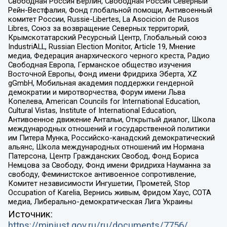
Свободная Россия Берлин, Свободная Россия Северный
Рейн-Вестфалия, Фонд глобальной помощи, Антивоенный
комитет России, Russie-Libertes, La Asocicion de Rusos
Libres, Союз за возвращение Северных территорий,
Крымскотатарский Ресурсный Центр, Глобальный союз
IndustriALL, Russian Election Monitor, Article 19, Мнение
медиа, Федерация анархического черного креста, Радио
Свободная Европа, Германское общество изучения
Восточной Европы, Фонд имени Фридриха Эберта, XZ
gGmbH, Мобильная академия поддержки гендерной
демократии и миротворчества, Форум имени Льва
Копелева, American Councils for International Education,
Cultural Vistas, Institute of International Education,
Антивоенное движение Антальи, Открытый диалог, Школа
международных отношений и государственной политики
им Питера Мунка, Российско-канадский демократический
альянс, Школа международных отношений им Нормана
Патерсона, Центр Гражданских Свобод, Фонд Бориса
Немцова за Свободу, Фонд имени Фридриха Науманна за
свободу, Феминистское антивоенное сопротивление,
Комитет независимости Ингушетии, Прометей, Stop
Occupation of Karelia, Вернись живым, Фридом Хаус, СОТА
медиа, Либерально-демократическая Лига Украины
Источник:
https://minjust.gov.ru/ru/documents/7756/