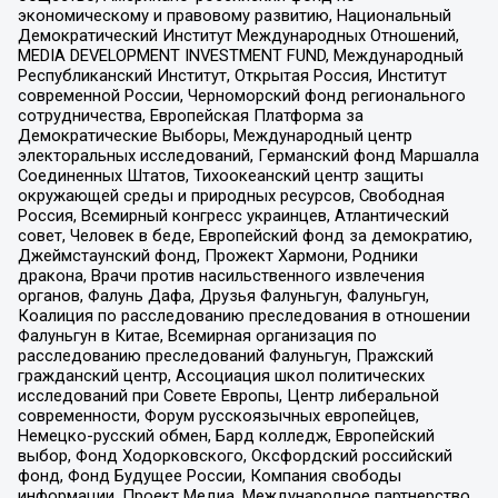
экономическому и правовому развитию, Национальный
Демократический Институт Международных Отношений,
MEDIA DEVELOPMENT INVESTMENT FUND, Международный
Республиканский Институт, Открытая Россия, Институт
современной России, Черноморский фонд регионального
сотрудничества, Европейская Платформа за
Демократические Выборы, Международный центр
электоральных исследований, Германский фонд Маршалла
Соединенных Штатов, Тихоокеанский центр защиты
окружающей среды и природных ресурсов, Свободная
Россия, Всемирный конгресс украинцев, Атлантический
совет, Человек в беде, Европейский фонд за демократию,
Джеймстаунский фонд, Прожект Хармони, Родники
дракона, Врачи против насильственного извлечения
органов, Фалунь Дафа, Друзья Фалуньгун, Фалуньгун,
Коалиция по расследованию преследования в отношении
Фалуньгун в Китае, Всемирная организация по
расследованию преследований Фалуньгун, Пражский
гражданский центр, Ассоциация школ политических
исследований при Совете Европы, Центр либеральной
современности, Форум русскоязычных европейцев,
Немецко-русский обмен, Бард колледж, Европейский
выбор, Фонд Ходорковского, Оксфордский российский
фонд, Фонд Будущее России, Компания свободы
информации, Проект Медиа, Международное партнерство