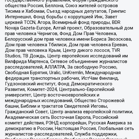
общества Россия, Беллона, Союз жителей островов
Тисима и Хабомаи, Съезд народных депутатов, Гринпис
Интернешнл, Фонд борьбы с коррупцией Инк, Завет
церквей TCCN, Агора, Всемирный фонд природы, BDR
Novaja Gazeta-Europe, Алтай проект, Образовательный дом
прав человека Чернигов, Фонд Дом Прав Человека,
Белорусский дом прав человека имени Бориса Звозскова,
Дом прав человека Тбилиси, Дом прав человека Ереван,
Дом прав человека Крым, Центр дикого лосося, TVR
Studios, ТВ Дождь, Центр европейских исследований им
Вилфрида Мартенса, Сетевое объединение журналистов
расследователей, АЛЛАТРА, За свободную Россию,
Свободная Бурятия, Uralic, UnKremlin, Международная
федерация транспортных рабочих, ИстЧам Финланд,
Гудзоновский институт, Фонд Демократического
Развития, Комитет-2024, Центрально-Европейский
университет, Центр восточноевропейских и
международных исследований, Общество Сторожевой
башни, Библии и трактатов Свидетелей Иеговы,
Гражданский Совет, Центр анализа европейской политики,
Академическая сеть Восточная Европа, Российский
комитет действия, РЭНД корпорейшн, Русская Америка за
демократию в России, Настоящая Россия, Глобальная сеть
журналистов-расследователей, Служба поддержки,