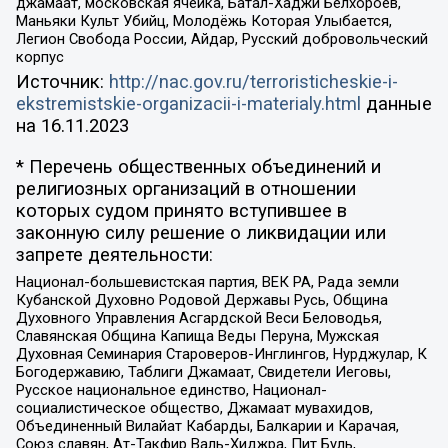
джамаат, московская ячейка, Батал-Хаджи Белхороев,
Маньяки Культ Убийц, Молодёжь Которая Улыбается,
Легион Свобода России, Айдар, Русский добровольческий
корпус
Источник:
http://nac.gov.ru/terroristicheskie-i-
ekstremistskie-organizacii-i-materialy.html
данные
на
16.11.2023
* Перечень общественных объединений и
религиозных организаций в отношении
которых судом принято вступившее в
законную силу решение о ликвидации или
запрете деятельности:
Национал-большевистская партия, ВЕК РА, Рада земли
Кубанской Духовно Родовой Державы Русь, Община
Духовного Управления Асгардской Веси Беловодья,
Славянская Община Капища Веды Перуна, Мужская
Духовная Семинария Староверов-Инглингов, Нурджулар, К
Богодержавию, Таблиги Джамаат, Свидетели Иеговы,
Русское национальное единство, Национал-
социалистическое общество, Джамаат мувахидов,
Объединенный Вилайат Кабарды, Балкарии и Карачая,
Союз славян, Ат-Такфир Валь-Хиджра, Пит Буль,