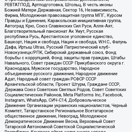
РЕВТАТПОД, Артподготовка, Штольц, В честь иконы
Божией Матери Державная, Сектор 16, Независимость,
Фирма, Молодежная правозащитная группа МПГ, Курсом
Правды и Единения, Каракольская инициативная группа,
Автоград Крю, Союз Славянских Сил Руси, Алля-Аят,
Благотворительный пансионат Ак Умут, Русская
республика Русь, Арестантское уголовное единство,
Башкорт, Нация и свобода, Нация и свобода, W.H.С., Фалунь
Дафа, Иртыш Ultras, Русский Патриотический клуб-
Новокузнецк/РПК, Сибирский державный союз, Фонд
борьбы с коррупцией, Фонд защиты прав граждан, Штабы
Навального, Совет граждан СССР Прикубанского округа г.
Краснодара, Мужское государство, Народное
объединение русского движения, Народное движение
Адат, Народный совет граждан РСФСР СССР
Архангельской области, Проект Штурм, Граждане СССР,
Держава Союз Советских Светлых Родов, Совет Советских
Социалистических Районов, Meta Platforms Inc, Facebook,
Instagram, WhatsApp, СИЧ-С14, Добровольческое
Движение Организации украинских националистов, Черный
Комитет, Татарстанское Региональное Всетатарское
общественное движение, Невоград, Молодежное
Демократическое Движение Весна, Верховный Совет
Татарской Автономной Советской Социалистической