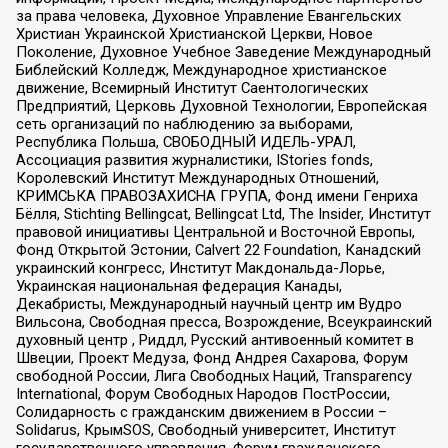
за права человека, Духовное Управление Евангельских
Христиан Украинской Христианской Церкви, Новое
Поколение, Духовное Учебное Заведение Международный
Библейский Колледж, Международное христианское
движение, Всемирный Институт Саентологических
Предприятий, Церковь Духовной Технологии, Европейская
сеть организаций по наблюдению за выборами,
Республика Польша, СВОБОДНЫЙ ИДЕЛЬ-УРАЛ,
Ассоциация развития журналистики, IStories fonds,
Королевский Институт Международных Отношений,
КРИМСЬКА ПРАВОЗАХИСНА ГРУПА, Фонд имени Генриха
Бёлля, Stichting Bellingcat, Bellingcat Ltd, The Insider, Институт
правовой инициативы Центральной и Восточной Европы,
Фонд Открытой Эстонии, Calvert 22 Foundation, Канадский
украинский конгресс, Институт Макдональда-Лорье,
Украинская национальная федерация Канады,
Декабристы, Международный научный центр им Вудро
Вильсона, Свободная пресса, Возрождение, Всеукраинский
духовный центр , Риддл, Русский антивоенный комитет в
Швеции, Проект Медуза, Фонд Андрея Сахарова, Форум
свободной России, Лига Свободных Наций, Transparеncy
International, Форум Свободных Народов ПостРоссии,
Солидарность с гражданским движением в России –
Solidarus, КрымSOS, Свободный университет, Институт
государственного управления, Форум гражданского