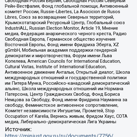
Свободная Россия Берлин, Свободная Россия Северный
Рейн-Вестфалия, Фонд глобальной помощи, Антивоенный
комитет России, Russie-Libertes, La Asocicion de Rusos
Libres, Союз за возвращение Северных территорий,
Крымскотатарский Ресурсный Центр, Глобальный союз
IndustriALL, Russian Election Monitor, Article 19, Мнение
медиа, Федерация анархического черного креста, Радио
Свободная Европа, Германское общество изучения
Восточной Европы, Фонд имени Фридриха Эберта, XZ
gGmbH, Мобильная академия поддержки гендерной
демократии и миротворчества, Форум имени Льва
Копелева, American Councils for International Education,
Cultural Vistas, Institute of International Education,
Антивоенное движение Антальи, Открытый диалог, Школа
международных отношений и государственной политики
им Питера Мунка, Российско-канадский демократический
альянс, Школа международных отношений им Нормана
Патерсона, Центр Гражданских Свобод, Фонд Бориса
Немцова за Свободу, Фонд имени Фридриха Науманна за
свободу, Феминистское антивоенное сопротивление,
Комитет независимости Ингушетии, Прометей, Stop
Occupation of Karelia, Вернись живым, Фридом Хаус, СОТА
медиа, Либерально-демократическая Лига Украины
Источник:
https://minjust.gov.ru/ru/documents/7756/