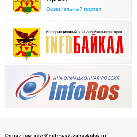
Редакция: info@petrovsk-zabaykalsk.ru