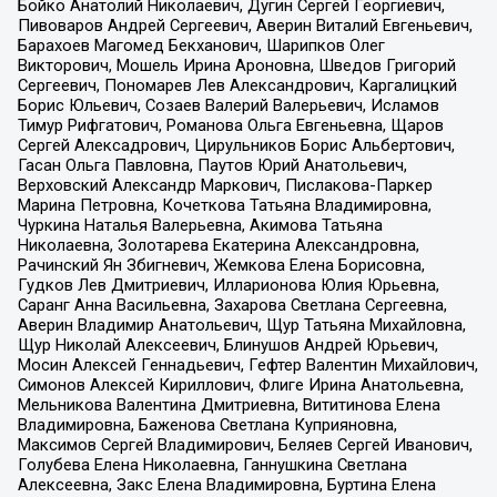
Бойко Анатолий Николаевич, Дугин Сергей Георгиевич,
Пивоваров Андрей Сергеевич, Аверин Виталий Евгеньевич,
Барахоев Магомед Бекханович, Шарипков Олег
Викторович, Мошель Ирина Ароновна, Шведов Григорий
Сергеевич, Пономарев Лев Александрович, Каргалицкий
Борис Юльевич, Созаев Валерий Валерьевич, Исламов
Тимур Рифгатович, Романова Ольга Евгеньевна, Щаров
Сергей Алексадрович, Цирульников Борис Альбертович,
Гасан Ольга Павловна, Паутов Юрий Анатольевич,
Верховский Александр Маркович, Пислакова-Паркер
Марина Петровна, Кочеткова Татьяна Владимировна,
Чуркина Наталья Валерьевна, Акимова Татьяна
Николаевна, Золотарева Екатерина Александровна,
Рачинский Ян Збигневич, Жемкова Елена Борисовна,
Гудков Лев Дмитриевич, Илларионова Юлия Юрьевна,
Саранг Анна Васильевна, Захарова Светлана Сергеевна,
Аверин Владимир Анатольевич, Щур Татьяна Михайловна,
Щур Николай Алексеевич, Блинушов Андрей Юрьевич,
Мосин Алексей Геннадьевич, Гефтер Валентин Михайлович,
Симонов Алексей Кириллович, Флиге Ирина Анатольевна,
Мельникова Валентина Дмитриевна, Вититинова Елена
Владимировна, Баженова Светлана Куприяновна,
Максимов Сергей Владимирович, Беляев Сергей Иванович,
Голубева Елена Николаевна, Ганнушкина Светлана
Алексеевна, Закс Елена Владимировна, Буртина Елена