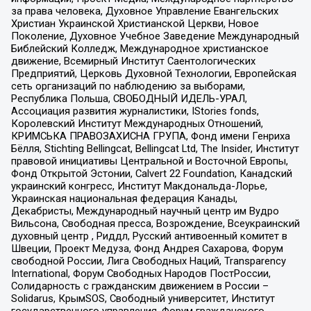
за права человека, Духовное Управление Евангельских
Христиан Украинской Христианской Церкви, Новое
Поколение, Духовное Учебное Заведение Международный
Библейский Колледж, Международное христианское
движение, Всемирный Институт Саентологических
Предприятий, Церковь Духовной Технологии, Европейская
сеть организаций по наблюдению за выборами,
Республика Польша, СВОБОДНЫЙ ИДЕЛЬ-УРАЛ,
Ассоциация развития журналистики, IStories fonds,
Королевский Институт Международных Отношений,
КРИМСЬКА ПРАВОЗАХИСНА ГРУПА, Фонд имени Генриха
Бёлля, Stichting Bellingcat, Bellingcat Ltd, The Insider, Институт
правовой инициативы Центральной и Восточной Европы,
Фонд Открытой Эстонии, Calvert 22 Foundation, Канадский
украинский конгресс, Институт Макдональда-Лорье,
Украинская национальная федерация Канады,
Декабристы, Международный научный центр им Вудро
Вильсона, Свободная пресса, Возрождение, Всеукраинский
духовный центр , Риддл, Русский антивоенный комитет в
Швеции, Проект Медуза, Фонд Андрея Сахарова, Форум
свободной России, Лига Свободных Наций, Transparеncy
International, Форум Свободных Народов ПостРоссии,
Солидарность с гражданским движением в России –
Solidarus, КрымSOS, Свободный университет, Институт
государственного управления, Форум гражданского