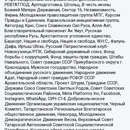
РЕВТАТПОД, Артподготовка, Штольц, В честь иконы
Божией Матери Державная, Сектор 16, Независимость,
Фирма, Молодежная правозащитная группа МПГ, Курсом
Правды и Единения, Каракольская инициативная группа,
Автоград Крю, Союз Славянских Сил Руси, Алля-Аят,
Благотворительный пансионат Ак Умут, Русская
республика Русь, Арестантское уголовное единство,
Башкорт, Нация и свобода, Нация и свобода, W.H.С., Фалунь
Дафа, Иртыш Ultras, Русский Патриотический клуб-
Новокузнецк/РПК, Сибирский державный союз, Фонд
борьбы с коррупцией, Фонд защиты прав граждан, Штабы
Навального, Совет граждан СССР Прикубанского округа г.
Краснодара, Мужское государство, Народное
объединение русского движения, Народное движение
Адат, Народный совет граждан РСФСР СССР
Архангельской области, Проект Штурм, Граждане СССР,
Держава Союз Советских Светлых Родов, Совет Советских
Социалистических Районов, Meta Platforms Inc, Facebook,
Instagram, WhatsApp, СИЧ-С14, Добровольческое
Движение Организации украинских националистов, Черный
Комитет, Татарстанское Региональное Всетатарское
общественное движение, Невоград, Молодежное
Демократическое Движение Весна, Верховный Совет
Татарской Автономной Советской Социалистической