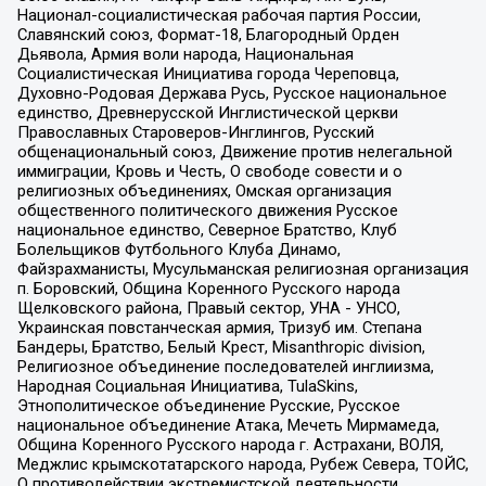
Национал-социалистическая рабочая партия России,
Славянский союз, Формат-18, Благородный Орден
Дьявола, Армия воли народа, Национальная
Социалистическая Инициатива города Череповца,
Духовно-Родовая Держава Русь, Русское национальное
единство, Древнерусской Инглистической церкви
Православных Староверов-Инглингов, Русский
общенациональный союз, Движение против нелегальной
иммиграции, Кровь и Честь, О свободе совести и о
религиозных объединениях, Омская организация
общественного политического движения Русское
национальное единство, Северное Братство, Клуб
Болельщиков Футбольного Клуба Динамо,
Файзрахманисты, Мусульманская религиозная организация
п. Боровский, Община Коренного Русского народа
Щелковского района, Правый сектор, УНА - УНСО,
Украинская повстанческая армия, Тризуб им. Степана
Бандеры, Братство, Белый Крест, Misanthropic division,
Религиозное объединение последователей инглиизма,
Народная Социальная Инициатива, TulaSkins,
Этнополитическое объединение Русские, Русское
национальное объединение Атака, Мечеть Мирмамеда,
Община Коренного Русского народа г. Астрахани, ВОЛЯ,
Меджлис крымскотатарского народа, Рубеж Севера, ТОЙС,
О противодействии экстремистской деятельности,