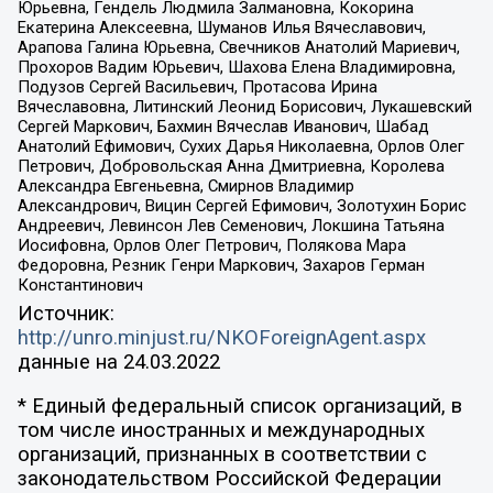
Юрьевна, Гендель Людмила Залмановна, Кокорина
Екатерина Алексеевна, Шуманов Илья Вячеславович,
Арапова Галина Юрьевна, Свечников Анатолий Мариевич,
Прохоров Вадим Юрьевич, Шахова Елена Владимировна,
Подузов Сергей Васильевич, Протасова Ирина
Вячеславовна, Литинский Леонид Борисович, Лукашевский
Сергей Маркович, Бахмин Вячеслав Иванович, Шабад
Анатолий Ефимович, Сухих Дарья Николаевна, Орлов Олег
Петрович, Добровольская Анна Дмитриевна, Королева
Александра Евгеньевна, Смирнов Владимир
Александрович, Вицин Сергей Ефимович, Золотухин Борис
Андреевич, Левинсон Лев Семенович, Локшина Татьяна
Иосифовна, Орлов Олег Петрович, Полякова Мара
Федоровна, Резник Генри Маркович, Захаров Герман
Константинович
Источник:
http://unro.minjust.ru/NKOForeignAgent.aspx
данные на
24.03.2022
* Единый федеральный список организаций, в
том числе иностранных и международных
организаций, признанных в соответствии с
законодательством Российской Федерации