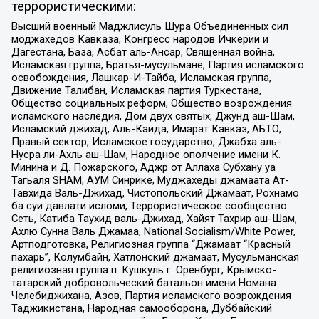
террористическими:
Высший военный Маджлисуль Шура Объединенных сил
моджахедов Кавказа, Конгресс народов Ичкерии и
Дагестана, База, Асбат аль-Ансар, Священная война,
Исламская группа, Братья-мусульмане, Партия исламского
освобождения, Лашкар-И-Тайба, Исламская группа,
Движение Талибан, Исламская партия Туркестана,
Общество социальных реформ, Общество возрождения
исламского наследия, Дом двух святых, Джунд аш-Шам,
Исламский джихад, Аль-Каида, Имарат Кавказ, АБТО,
Правый сектор, Исламское государство, Джабха аль-
Нусра ли-Ахль аш-Шам, Народное ополчение имени К.
Минина и Д. Пожарского, Аджр от Аллаха Субхану уа
Тагьаля SHAM, АУМ Синрике, Муджахеды джамаата Ат-
Тавхида Валь-Джихад, Чистопольский Джамаат, Рохнамо
ба суи давлати исломи, Террористическое сообщество
Сеть, Катиба Таухид валь-Джихад, Хайят Тахрир аш-Шам,
Ахлю Сунна Валь Джамаа, National Socialism/White Power,
Артподготовка, Религиозная группа “Джамаат “Красный
пахарь”, Колумбайн, Хатлонский джамаат, Мусульманская
религиозная группа п. Кушкуль г. Оренбург, Крымско-
татарский добровольческий батальон имени Номана
Челебиджихана, Азов, Партия исламского возрождения
Таджикистана, Народная самооборона, Дуббайский