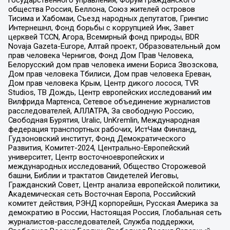
общества Россия, Беллона, Союз жителей островов
Тисима и Хабомаи, Съезд народных депутатов, Гринпис
Интернешнл, Фонд борьбы с коррупцией Инк, Завет
церквей TCCN, Агора, Всемирный фонд природы, BDR
Novaja Gazeta-Europe, Алтай проект, Образовательный дом
прав человека Чернигов, Фонд Дом Прав Человека,
Белорусский дом прав человека имени Бориса Звозскова,
Дом прав человека Тбилиси, Дом прав человека Ереван,
Дом прав человека Крым, Центр дикого лосося, TVR
Studios, ТВ Дождь, Центр европейских исследований им
Вилфрида Мартенса, Сетевое объединение журналистов
расследователей, АЛЛАТРА, За свободную Россию,
Свободная Бурятия, Uralic, UnKremlin, Международная
федерация транспортных рабочих, ИстЧам Финланд,
Гудзоновский институт, Фонд Демократического
Развития, Комитет-2024, Центрально-Европейский
университет, Центр восточноевропейских и
международных исследований, Общество Сторожевой
башни, Библии и трактатов Свидетелей Иеговы,
Гражданский Совет, Центр анализа европейской политики,
Академическая сеть Восточная Европа, Российский
комитет действия, РЭНД корпорейшн, Русская Америка за
демократию в России, Настоящая Россия, Глобальная сеть
журналистов-расследователей, Служба поддержки,