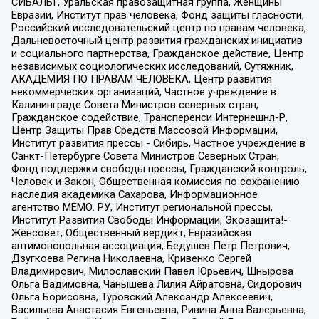
СИБАЛЬТ, Уральская правозащитная группа, Женщины
Евразии, Институт прав человека, Фонд защиты гласности,
Российский исследовательский центр по правам человека,
Дальневосточный центр развития гражданских инициатив
и социального партнерства, Гражданское действие, Центр
независимых социологических исследований, Сутяжник,
АКАДЕМИЯ ПО ПРАВАМ ЧЕЛОВЕКА, Центр развития
некоммерческих организаций, Частное учреждение в
Калининграде Совета Министров северных стран,
Гражданское содействие, Трансперенси Интернешнл-Р,
Центр Защиты Прав Средств Массовой Информации,
Институт развития прессы - Сибирь, Частное учреждение в
Санкт-Петербурге Совета Министров Северных Стран,
Фонд поддержки свободы прессы, Гражданский контроль,
Человек и Закон, Общественная комиссия по сохранению
наследия академика Сахарова, Информационное
агентство МЕМО. РУ, Институт региональной прессы,
Институт Развития Свободы Информации, Экозащита!-
Женсовет, Общественный вердикт, Евразийская
антимонопольная ассоциация, Бедушев Петр Петрович,
Дзугкоева Регина Николаевна, Кривенко Сергей
Владимирович, Милославский Павел Юрьевич, Шнырова
Ольга Вадимовна, Чанышева Лилия Айратовна, Сидорович
Ольга Борисовна, Туровский Александр Алексеевич,
Васильева Анастасия Евгеньевна, Ривина Анна Валерьевна,