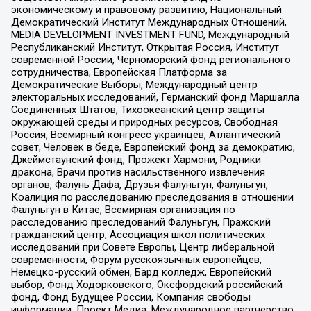
экономическому и правовому развитию, Национальный
Демократический Институт Международных Отношений,
MEDIA DEVELOPMENT INVESTMENT FUND, Международный
Республиканский Институт, Открытая Россия, Институт
современной России, Черноморский фонд регионального
сотрудничества, Европейская Платформа за
Демократические Выборы, Международный центр
электоральных исследований, Германский фонд Маршалла
Соединенных Штатов, Тихоокеанский центр защиты
окружающей среды и природных ресурсов, Свободная
Россия, Всемирный конгресс украинцев, Атлантический
совет, Человек в беде, Европейский фонд за демократию,
Джеймстаунский фонд, Прожект Хармони, Родники
дракона, Врачи против насильственного извлечения
органов, Фалунь Дафа, Друзья Фалуньгун, Фалуньгун,
Коалиция по расследованию преследования в отношении
Фалуньгун в Китае, Всемирная организация по
расследованию преследований Фалуньгун, Пражский
гражданский центр, Ассоциация школ политических
исследований при Совете Европы, Центр либеральной
современности, Форум русскоязычных европейцев,
Немецко-русский обмен, Бард колледж, Европейский
выбор, Фонд Ходорковского, Оксфордский российский
фонд, Фонд Будущее России, Компания свободы
информации, Проект Медиа, Международное партнерство