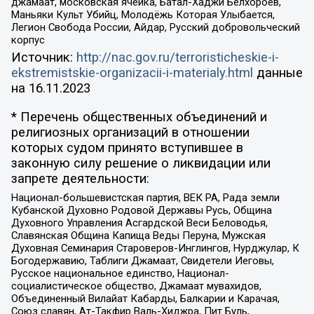
джамаат, московская ячейка, Батал-Хаджи Белхороев,
Маньяки Культ Убийц, Молодёжь Которая Улыбается,
Легион Свобода России, Айдар, Русский добровольческий
корпус
Источник:
http://nac.gov.ru/terroristicheskie-i-
ekstremistskie-organizacii-i-materialy.html
данные
на
16.11.2023
* Перечень общественных объединений и
религиозных организаций в отношении
которых судом принято вступившее в
законную силу решение о ликвидации или
запрете деятельности:
Национал-большевистская партия, ВЕК РА, Рада земли
Кубанской Духовно Родовой Державы Русь, Община
Духовного Управления Асгардской Веси Беловодья,
Славянская Община Капища Веды Перуна, Мужская
Духовная Семинария Староверов-Инглингов, Нурджулар, К
Богодержавию, Таблиги Джамаат, Свидетели Иеговы,
Русское национальное единство, Национал-
социалистическое общество, Джамаат мувахидов,
Объединенный Вилайат Кабарды, Балкарии и Карачая,
Союз славян, Ат-Такфир Валь-Хиджра, Пит Буль,