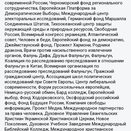
современной России, Черноморский фонд регионального
сотрудничества, Европейская Платформа за
Демократические Выборы, Международный центр
электоральных исследований, Германский фонд Маршалла
Соединенных Штатов, Тихоокеанский центр защиты
окружающей среды и природных ресурсов, Свободная
Россия, Всемирный конгресс украинцев, Атлантический
совет, Человек в беде, Европейский фонд за демократию,
Джеймстаунский фонд, Прожект Хармони, Родники
дракона, Врачи против насильственного извлечения
органов, Фалунь Дафа, Друзья Фалуньгун, Фалуньгун,
Коалиция по расследованию преследования в отношении
Фалуньгун в Китае, Всемирная организация по
расследованию преследований Фалуньгун, Пражский
гражданский центр, Ассоциация школ политических
исследований при Совете Европы, Центр либеральной
современности, Форум русскоязычных европейцев,
Немецко-русский обмен, Бард колледж, Европейский
выбор, Фонд Ходорковского, Оксфордский российский
фонд, Фонд Будущее России, Компания свободы
информации, Проект Медиа, Международное партнерство
за права человека, Духовное Управление Евангельских
Христиан Украинской Христианской Церкви, Новое
Поколение, Духовное Учебное Заведение Международный
Библейский Колледж, Международное христианское