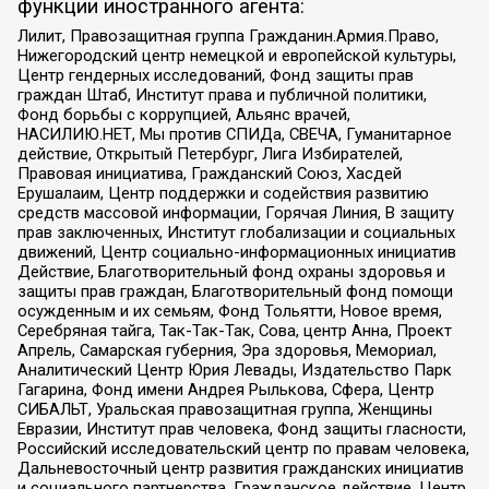
функции иностранного агента:
Лилит, Правозащитная группа Гражданин.Армия.Право,
Нижегородский центр немецкой и европейской культуры,
Центр гендерных исследований, Фонд защиты прав
граждан Штаб, Институт права и публичной политики,
Фонд борьбы с коррупцией, Альянс врачей,
НАСИЛИЮ.НЕТ, Мы против СПИДа, СВЕЧА, Гуманитарное
действие, Открытый Петербург, Лига Избирателей,
Правовая инициатива, Гражданский Союз, Хасдей
Ерушалаим, Центр поддержки и содействия развитию
средств массовой информации, Горячая Линия, В защиту
прав заключенных, Институт глобализации и социальных
движений, Центр социально-информационных инициатив
Действие, Благотворительный фонд охраны здоровья и
защиты прав граждан, Благотворительный фонд помощи
осужденным и их семьям, Фонд Тольятти, Новое время,
Серебряная тайга, Так-Так-Так, Сова, центр Анна, Проект
Апрель, Самарская губерния, Эра здоровья, Мемориал,
Аналитический Центр Юрия Левады, Издательство Парк
Гагарина, Фонд имени Андрея Рылькова, Сфера, Центр
СИБАЛЬТ, Уральская правозащитная группа, Женщины
Евразии, Институт прав человека, Фонд защиты гласности,
Российский исследовательский центр по правам человека,
Дальневосточный центр развития гражданских инициатив
и социального партнерства, Гражданское действие, Центр