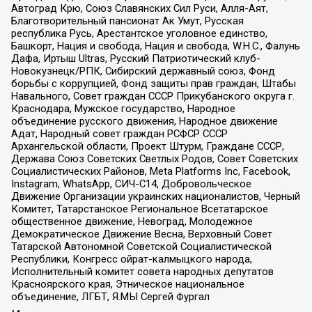
Автоград Крю, Союз Славянских Сил Руси, Алля-Аят,
Благотворительный пансионат Ак Умут, Русская
республика Русь, Арестантское уголовное единство,
Башкорт, Нация и свобода, Нация и свобода, W.H.С., Фалунь
Дафа, Иртыш Ultras, Русский Патриотический клуб-
Новокузнецк/РПК, Сибирский державный союз, Фонд
борьбы с коррупцией, Фонд защиты прав граждан, Штабы
Навального, Совет граждан СССР Прикубанского округа г.
Краснодара, Мужское государство, Народное
объединение русского движения, Народное движение
Адат, Народный совет граждан РСФСР СССР
Архангельской области, Проект Штурм, Граждане СССР,
Держава Союз Советских Светлых Родов, Совет Советских
Социалистических Районов, Meta Platforms Inc, Facebook,
Instagram, WhatsApp, СИЧ-С14, Добровольческое
Движение Организации украинских националистов, Черный
Комитет, Татарстанское Региональное Всетатарское
общественное движение, Невоград, Молодежное
Демократическое Движение Весна, Верховный Совет
Татарской Автономной Советской Социалистической
Республики, Конгресс ойрат-калмыцкого народа,
Исполнительный комитет совета народных депутатов
Красноярского края, Этническое национальное
объединение, ЛГБТ, Я.МЫ Сергей Фургал