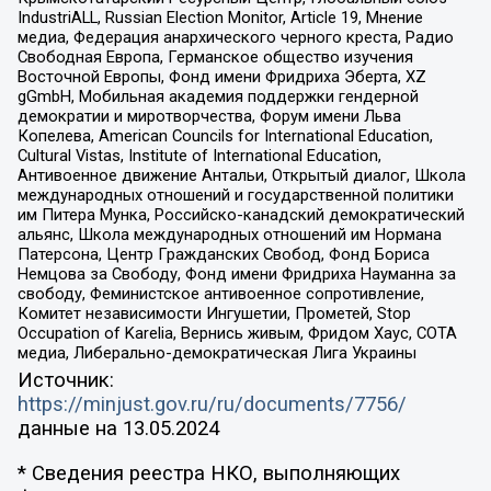
IndustriALL, Russian Election Monitor, Article 19, Мнение
медиа, Федерация анархического черного креста, Радио
Свободная Европа, Германское общество изучения
Восточной Европы, Фонд имени Фридриха Эберта, XZ
gGmbH, Мобильная академия поддержки гендерной
демократии и миротворчества, Форум имени Льва
Копелева, American Councils for International Education,
Cultural Vistas, Institute of International Education,
Антивоенное движение Антальи, Открытый диалог, Школа
международных отношений и государственной политики
им Питера Мунка, Российско-канадский демократический
альянс, Школа международных отношений им Нормана
Патерсона, Центр Гражданских Свобод, Фонд Бориса
Немцова за Свободу, Фонд имени Фридриха Науманна за
свободу, Феминистское антивоенное сопротивление,
Комитет независимости Ингушетии, Прометей, Stop
Occupation of Karelia, Вернись живым, Фридом Хаус, СОТА
медиа, Либерально-демократическая Лига Украины
Источник:
https://minjust.gov.ru/ru/documents/7756/
данные на
13.05.2024
* Сведения реестра НКО, выполняющих