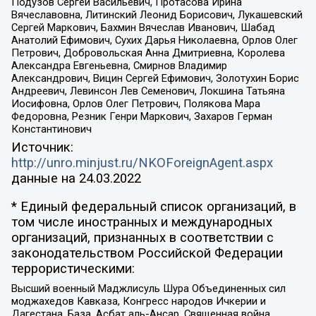
Подузов Сергей Васильевич, Протасова Ирина
Вячеславовна, Литинский Леонид Борисович, Лукашевский
Сергей Маркович, Бахмин Вячеслав Иванович, Шабад
Анатолий Ефимович, Сухих Дарья Николаевна, Орлов Олег
Петрович, Добровольская Анна Дмитриевна, Королева
Александра Евгеньевна, Смирнов Владимир
Александрович, Вицин Сергей Ефимович, Золотухин Борис
Андреевич, Левинсон Лев Семенович, Локшина Татьяна
Иосифовна, Орлов Олег Петрович, Полякова Мара
Федоровна, Резник Генри Маркович, Захаров Герман
Константинович
Источник:
http://unro.minjust.ru/NKOForeignAgent.aspx
данные на
24.03.2022
* Единый федеральный список организаций, в
том числе иностранных и международных
организаций, признанных в соответствии с
законодательством Российской Федерации
террористическими:
Высший военный Маджлисуль Шура Объединенных сил
моджахедов Кавказа, Конгресс народов Ичкерии и
Дагестана, База, Асбат аль-Ансар, Священная война,