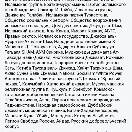
Исламская группа, Братья-мусульмане, Партия исламского
освобождения, Лашкар-И-Тайба, Исламская группа,
Движение Талибан, Исламская партия Туркестана,
Общество социальных реформ, Общество возрождения
исламского наследия, Дом двух святых, Джунд аш-Шам,
Исламский джихад, Аль-Каида, Имарат Кавказ, АБТО,
Правый сектор, Исламское государство, Джабха аль-
Нусра ли-Ахль аш-Шам, Народное ополчение имени К.
Минина и Д. Пожарского, Аджр от Аллаха Субхану уа
Тагьаля SHAM, АУМ Синрике, Муджахеды джамаата Ат-
Тавхида Валь-Джихад, Чистопольский Джамаат, Рохнамо
ба суи давлати исломи, Террористическое сообщество
Сеть, Катиба Таухид валь-Джихад, Хайят Тахрир аш-Шам,
Ахлю Сунна Валь Джамаа, National Socialism/White Power,
Артподготовка, Религиозная группа “Джамаат “Красный
пахарь”, Колумбайн, Хатлонский джамаат, Мусульманская
религиозная группа п. Кушкуль г. Оренбург, Крымско-
татарский добровольческий батальон имени Номана
Челебиджихана, Азов, Партия исламского возрождения
Таджикистана, Народная самооборона, Дуббайский
джамаат, московская ячейка, Батал-Хаджи Белхороев,
Маньяки Культ Убийц, Молодёжь Которая Улыбается,
Легион Свобода России, Айдар, Русский добровольческий
корпус