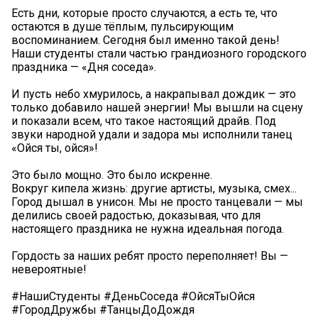
Есть дни, которые просто случаются, а есть те, что
остаются в душе тёплым, пульсирующим
воспоминанием. Сегодня был именно такой день!
Наши студенты стали частью грандиозного городского
праздника — «Дня соседа».
И пусть небо хмурилось, а накрапывал дождик — это
только добавило нашей энергии! Мы вышли на сцену
и показали всем, что такое настоящий драйв. Под
звуки народной удали и задора мы исполнили танец
«Ойся ты, ойся»!
Это было мощно. Это было искренне.
Вокруг кипела жизнь: другие артисты, музыка, смех...
Город дышал в унисон. Мы не просто танцевали — мы
делились своей радостью, доказывая, что для
настоящего праздника не нужна идеальная погода.
Гордость за наших ребят просто переполняет! Вы —
невероятные!
#НашиСтуденты #ДеньСоседа #ОйсяТыОйся
#ГородДружбы #ТанцыДоДождя