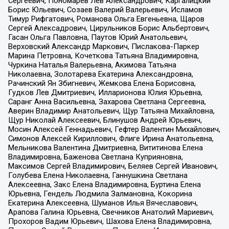
Сергеевич, Пономарев Лев Александрович, Каргалицкий
Борис Юльевич, Созаев Валерий Валерьевич, Исламов
Тимур Рифгатович, Романова Ольга Евгеньевна, Щаров
Сергей Алексадрович, Цирульников Борис Альбертович,
Гасан Ольга Павловна, Паутов Юрий Анатольевич,
Верховский Александр Маркович, Пислакова-Паркер
Марина Петровна, Кочеткова Татьяна Владимировна,
Чуркина Наталья Валерьевна, Акимова Татьяна
Николаевна, Золотарева Екатерина Александровна,
Рачинский Ян Збигневич, Жемкова Елена Борисовна,
Гудков Лев Дмитриевич, Илларионова Юлия Юрьевна,
Саранг Анна Васильевна, Захарова Светлана Сергеевна,
Аверин Владимир Анатольевич, Щур Татьяна Михайловна,
Щур Николай Алексеевич, Блинушов Андрей Юрьевич,
Мосин Алексей Геннадьевич, Гефтер Валентин Михайлович,
Симонов Алексей Кириллович, Флиге Ирина Анатольевна,
Мельникова Валентина Дмитриевна, Вититинова Елена
Владимировна, Баженова Светлана Куприяновна,
Максимов Сергей Владимирович, Беляев Сергей Иванович,
Голубева Елена Николаевна, Ганнушкина Светлана
Алексеевна, Закс Елена Владимировна, Буртина Елена
Юрьевна, Гендель Людмила Залмановна, Кокорина
Екатерина Алексеевна, Шуманов Илья Вячеславович,
Арапова Галина Юрьевна, Свечников Анатолий Мариевич,
Прохоров Вадим Юрьевич, Шахова Елена Владимировна,