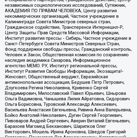
независимых социологических исследований, Сутяжник,
АКАДЕМИЯ ПО ПРАВАМ ЧЕЛОВЕКА, Центр развития
некоммерческих организаций, Частное учреждение в
Калининграде Совета Министров северных стран,
Гражданское содействие, Трансперенси Интернешнл-Р,
Центр Защиты Прав Средств Массовой Информации,
Институт развития прессы - Сибирь, Частное учреждение в
Санкт-Петербурге Совета Министров Северных Стран,
Фонд поддержки свободы прессы, Гражданский контроль,
Человек и Закон, Общественная комиссия по сохранению
наследия академика Сахарова, Информационное
агентство МЕМО. РУ, Институт региональной прессы,
Институт Развития Свободы Информации, Экозащита!-
Женсовет, Общественный вердикт, Евразийская
антимонопольная ассоциация, Бедушев Петр Петрович,
Дзугкоева Регина Николаевна, Кривенко Сергей
Владимирович, Милославский Павел Юрьевич, Шнырова
Ольга Вадимовна, Чанышева Лилия Айратовна, Сидорович
Ольга Борисовна, Туровский Александр Алексеевич,
Васильева Анастасия Евгеньевна, Ривина Анна Валерьевна,
Бойко Анатолий Николаевич, Дугин Сергей Георгиевич,
Пивоваров Андрей Сергеевич, Аверин Виталий Евгеньевич,
Барахоев Магомед Бекханович, Шарипков Олег
Викторович, Мошель Ирина Ароновна, Шведов Григорий