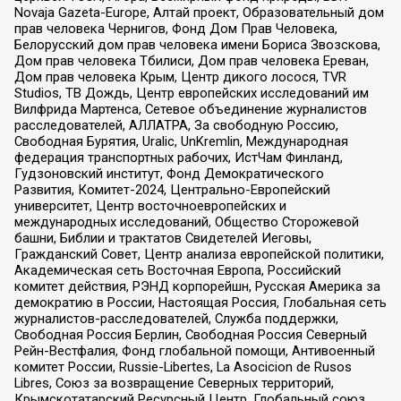
Novaja Gazeta-Europe, Алтай проект, Образовательный дом
прав человека Чернигов, Фонд Дом Прав Человека,
Белорусский дом прав человека имени Бориса Звозскова,
Дом прав человека Тбилиси, Дом прав человека Ереван,
Дом прав человека Крым, Центр дикого лосося, TVR
Studios, ТВ Дождь, Центр европейских исследований им
Вилфрида Мартенса, Сетевое объединение журналистов
расследователей, АЛЛАТРА, За свободную Россию,
Свободная Бурятия, Uralic, UnKremlin, Международная
федерация транспортных рабочих, ИстЧам Финланд,
Гудзоновский институт, Фонд Демократического
Развития, Комитет-2024, Центрально-Европейский
университет, Центр восточноевропейских и
международных исследований, Общество Сторожевой
башни, Библии и трактатов Свидетелей Иеговы,
Гражданский Совет, Центр анализа европейской политики,
Академическая сеть Восточная Европа, Российский
комитет действия, РЭНД корпорейшн, Русская Америка за
демократию в России, Настоящая Россия, Глобальная сеть
журналистов-расследователей, Служба поддержки,
Свободная Россия Берлин, Свободная Россия Северный
Рейн-Вестфалия, Фонд глобальной помощи, Антивоенный
комитет России, Russie-Libertes, La Asocicion de Rusos
Libres, Союз за возвращение Северных территорий,
Крымскотатарский Ресурсный Центр, Глобальный союз