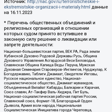
Источник:
http://nac.gov.ru/terroristicheskie-i-
ekstremistskie-organizacii-i-materialy.html
данные
на
16.11.2023
* Перечень общественных объединений и
религиозных организаций в отношении
которых судом принято вступившее в
законную силу решение о ликвидации или
запрете деятельности:
Национал-большевистская партия, ВЕК РА, Рада земли
Кубанской Духовно Родовой Державы Русь, Община
Духовного Управления Асгардской Веси Беловодья,
Славянская Община Капища Веды Перуна, Мужская
Духовная Семинария Староверов-Инглингов, Нурджулар, К
Богодержавию, Таблиги Джамаат, Свидетели Иеговы,
Русское национальное единство, Национал-
социалистическое общество, Джамаат мувахидов,
Объединенный Вилайат Кабарды, Балкарии и Карачая,
Союз славян, Ат-Такфир Валь-Хиджра, Пит Буль,
Национал-социалистическая рабочая партия России,
Славянский союз, Формат-18, Благородный Орден
Дьявола, Армия воли народа, Национальная
Социалистическая Инициатива города Череповца,