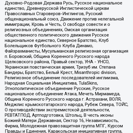
Духовно-Родовая Держава Русь, Русское национальное
единство, Древнерусской Инглистической церкви
Православных Староверов-Инглингов, Русский
общенациональный союз, Движение против нелегальной
иммиграции, Кровь и Честь, О свободе совести и о
религиозных объединениях, Омская организация
общественного политического движения Русское
национальное единство, Северное Братство, Клуб
Болельщиков Футбольного Клуба Динамо,
Файзрахманисты, Мусульманская религиозная организация
п. Боровский, Община Коренного Русского народа
Щелковского района, Правый сектор, УНА - УНСО,
Украинская повстанческая армия, Тризуб им. Степана
Бандеры, Братство, Белый Крест, Misanthropic division,
Религиозное объединение последователей инглиизма,
Народная Социальная Инициатива, TulaSkins,
Этнополитическое объединение Русские, Русское
национальное объединение Атака, Мечеть Мирмамеда,
Община Коренного Русского народа г. Астрахани, ВОЛЯ,
Меджлис крымскотатарского народа, Рубеж Севера, ТОЙС,
О противодействии экстремистской деятельности,
РЕВТАТПОД, Артподготовка, Штольц, В честь иконы
Божией Матери Державная, Сектор 16, Независимость,
Фирма, Молодежная правозащитная группа МПГ, Курсом
Правды и Единения, Каракольская инициативная группа,