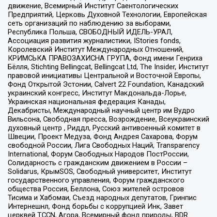
движение, Всемирный Институт Саентологических
Предприятий, Церковь Духовной Технологии, Европейская
сеть организаций по наблюдению за выборами,
Республика Польша, СВОБОДНЫЙ ИДЕЛЬ-УРАЛ,
Ассоциация развития журналистики, IStories fonds,
Королевский Институт Международных Отношений,
КРИМСЬКА ПРАВОЗАХИСНА ГРУПА, Фонд имени Генриха
Бёлля, Stichting Bellingcat, Bellingcat Ltd, The Insider, Институт
правовой инициативы Центральной и Восточной Европы,
Фонд Открытой Эстонии, Calvert 22 Foundation, Канадский
украинский конгресс, Институт Макдональда-Лорье,
Украинская национальная федерация Канады,
Декабристы, Международный научный центр им Вудро
Вильсона, Свободная пресса, Возрождение, Всеукраинский
духовный центр , Риддл, Русский антивоенный комитет в
Швеции, Проект Медуза, Фонд Андрея Сахарова, Форум
свободной России, Лига Свободных Наций, Transparеncy
International, Форум Свободных Народов ПостРоссии,
Солидарность с гражданским движением в России –
Solidarus, КрымSOS, Свободный университет, Институт
государственного управления, Форум гражданского
общества Россия, Беллона, Союз жителей островов
Тисима и Хабомаи, Съезд народных депутатов, Гринпис
Интернешнл, Фонд борьбы с коррупцией Инк, Завет
церквей TCCN, Агора, Всемирный фонд природы, BDR