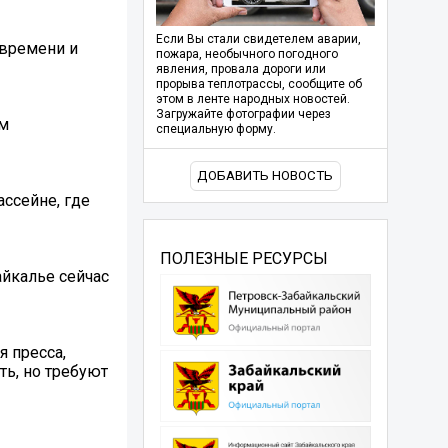
Если Вы стали свидетелем аварии,
 времени и
пожара, необычного погодного
явления, провала дороги или
прорыва теплотрассы, сообщите об
этом в ленте народных новостей.
Загружайте фотографии через
ым
специальную форму.
ДОБАВИТЬ НОВОСТЬ
ссейне, где
ПОЛЕЗНЫЕ РЕСУРСЫ
айкалье сейчас
я пресса,
ть, но требуют