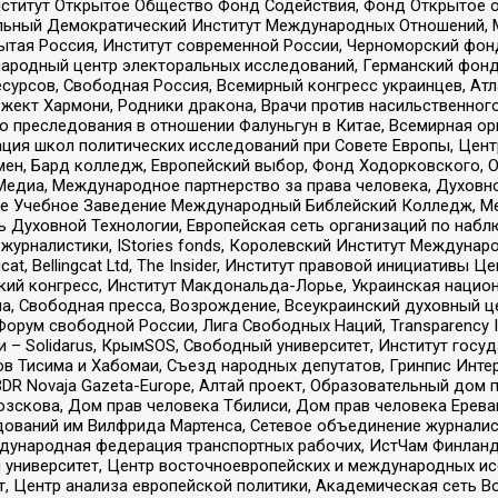
ститут Открытое Общество Фонд Содействия, Фонд Открытое 
альный Демократический Институт Международных Отношений,
тая Россия, Институт современной России, Черноморский фонд
родный центр электоральных исследований, Германский фонд
рсов, Свободная Россия, Всемирный конгресс украинцев, Атла
ект Хармони, Родники дракона, Врачи против насильственного
ию преследования в отношении Фалуньгун в Китае, Всемирная о
ация школ политических исследований при Совете Европы, Цен
мен, Бард колледж, Европейский выбор, Фонд Ходорковского,
едиа, Международное партнерство за права человека, Духовно
ое Учебное Заведение Международный Библейский Колледж, М
ь Духовной Технологии, Европейская сеть организаций по наб
урналистики, IStories fonds, Королевский Институт Между
gcat, Bellingcat Ltd, The Insider, Институт правовой инициатив
инский конгресс, Институт Макдональда-Лорье, Украинская нац
, Свободная пресса, Возрождение, Всеукраинский духовный цен
орум свободной России, Лига Свободных Наций, Transparеncy I
– Solidarus, КрымSOS, Свободный университет, Институт госу
в Тисима и Хабомаи, Съезд народных депутатов, Гринпис Инте
DR Novaja Gazeta-Europe, Алтай проект, Образовательный дом 
зскова, Дом прав человека Тбилиси, Дом прав человека Ерева
едований им Вилфрида Мартенса, Сетевое объединение журнали
Международная федерация транспортных рабочих, ИстЧам Финлан
й университет, Центр восточноевропейских и международных и
, Центр анализа европейской политики, Академическая сеть Во