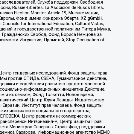
-расследователей, Служба поддержки, Свободная
 Russie-Libertes, La Asocicion de Rusos Libres,
an Election Monitor, Article 19, Мнение медиа,
Европы, Фонд имени Фридриха Эберта, XZ gGmbH,
ls for International Education, Cultural Vistas,
ошений и государственной политики им Питера Мунка,
 Гражданских Свобод, Фонд Бориса Немцова за
имости Ингушетии, Прометей, Stop Occupation of
 Центр гендерных исследований, Фонд защиты прав
 Мы против СПИДа, СВЕЧА, Гуманитарное действие,
ддержки и содействия развитию средств массовой
р социально-информационных инициатив Действие,
 и их семьям, Фонд Тольятти, Новое время,
, Аналитический Центр Юрия Левады, Издательство
 Евразии, Институт прав человека, Фонд защиты
ких инициатив и социального партнерства,
ЕЛОВЕКА, Центр развития некоммерческих
 Трансперенси Интернешнл-Р, Центр Защиты Прав
овета Министров Северных Стран, Фонд поддержки
адемика Сахарова, Информационное агентство МЕМО.