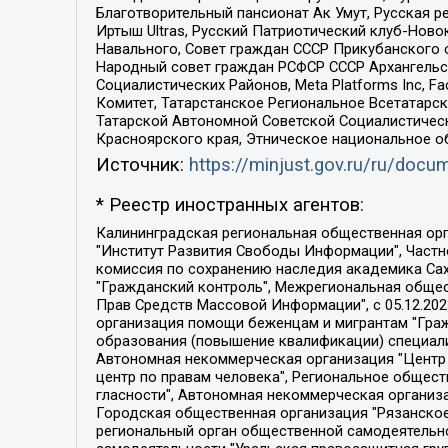
Благотворительный пансионат Ак Умут, Русская ре
Иртыш Ultras, Русский Патриотический клуб-Нов
Навального, Совет граждан СССР Прикубанского 
Народный совет граждан РСФСР СССР Архангельск
Социалистических Районов, Meta Platforms Inc, 
Комитет, Татарстанское Региональное Всетатар
Татарской Автономной Советской Социалистическ
Красноярского края, Этническое национальное о
Источник:
https://minjust.gov.ru/ru/doc
* Реестр иностранных агентов:
Калининградская региональная общественная организация "Экозащита!-Женсовет", Фонд содействия защите прав и свобод граждан "Общественный вердикт", Фонд "Институт Развития Свободы Информации", Частное учреждение "Информационное агентство МЕМО. РУ", Региональная общественная организация "Общественная комиссия по сохранению наследия академика Сахарова", Фонд поддержки свободы прессы, Санкт-Петербургская общественная правозащитная организация "Гражданский контроль", Межрегиональная общественная организация "Информационно-просветительский центр "Мемориал", Региональный Фонд "Центр Защиты Прав Средств Массовой Информации", с 05.12.2023 Фонд "Центр Защиты Прав Средств массовой информации", Региональная общественная благотворительная организация помощи беженцам и мигрантам "Гражданское содействие", Негосударственное образовательное учреждение дополнительного профессионального образования (повышение квалификации) специалистов "АКАДЕМИЯ ПО ПРАВАМ ЧЕЛОВЕКА", Свердловская региональная общественная организация "Сутяжник", Автономная некоммерческая организация "Центр независимых социологических исследований", Союз общественных объединений "Российский исследовательский центр по правам человека", Региональное общественное учреждение научно-информационный центр "МЕМОРИАЛ", Некоммерческая организация "Фонд защиты гласности", Автономная некоммерческая организация "Институт прав человека", Городская общественная организация "Екатеринбургское общество "МЕМОРИАЛ", Городская общественная организация "Рязанское историко-просветительское и правозащитное общество "Мемориал" (Рязанский Мемориал), Челябинский региональный орган общественной самодеятельности – женское общественное объединение "Женщины Евразии", Челябинский региональный орган общественной самодеятельности "Уральская правозащитная группа", Фонд содействия защите здоровья и социальной справедливости имени Андрея Рылькова, Автономная Некоммерческая Организация "Аналитический Центр Юрия Левады", Автономная некоммерческая организация социальной поддержки населения "Проект Апрель", Региональная общественная организация помощи женщинам и детям, находящимся в кризисной ситуации "Информационно-методический центр "Анна", Фонд содействия развитию массовых коммуникаций и правовому просвещению "Так-так-Так", Фонд содействия устойчивому развитию "Серебряная тайга", Свердловский региональный общественный фонд социальных проектов "Новое время", "Idel.Реалии", Кавказ.Реалии, Крым.Реалии, Телеканал Настоящее Время, Татаро-башкирская служба Радио Свобода (Azatliq Radiosi), Радио Свободная Европа/Радио Свобода (PCE/PC), "Сибирь.Реалии", "Фактограф", Благотворительный фонд помощи осужденным и их семьям, Автономная некоммерческая организация "Институт глобализации и социальных движений", Фонд "В защиту прав заключенных", Частное учреждение "Центр поддержки и содействия развитию средств массовой информации", Пензенский региональный общественный благотворительный фонд "Гражданский союз", "Север.Реалии", Некоммерческая организация Фонд "Правовая инициатива", 