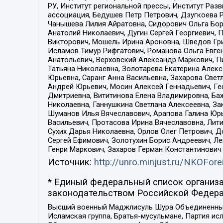
РУ, Институт региональной прессы, Институт Ра
ассоциация, Бедушев Петр Петрович, Дзугкоева 
Чанышева Лилия Айратовна, Сидорович Ольга Бори
Анатолий Николаевич, Дугин Сергей Георгиевич, 
Викторович, Мошель Ирина Ароновна, Шведов Гри
Исламов Тимур Рифгатович, Романова Ольга Евге
Анатольевич, Верховский Александр Маркович, П
Татьяна Николаевна, Золотарева Екатерина Алек
Юрьевна, Саранг Анна Васильевна, Захарова Свет
Андрей Юрьевич, Мосин Алексей Геннадьевич, Ге
Дмитриевна, Вититинова Елена Владимировна, Ба
Николаевна, Ганнушкина Светлана Алексеевна, За
Шуманов Илья Вячеславович, Арапова Галина Юрь
Васильевич, Протасова Ирина Вячеславовна, Лит
Сухих Дарья Николаевна, Орлов Олег Петрович, 
Сергей Ефимович, Золотухин Борис Андреевич, Л
Генри Маркович, Захаров Герман Константинович
Источник:
http://unro.minjust.ru/NKOFore
* Единый федеральный список организа
законодательством Российской Федера
Высший военный Маджлисуль Шура Объединенных с
Исламская группа, Братья-мусульмане, Партия ис