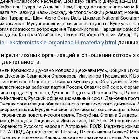
ения исламского наследия, Дом двух святых, Джунд аш-Шам, 
жабха аль-Нусра ли-Ахль аш-Шам, Народное ополчение имени К.
ата Ат-Тавхида Валь-Джихад, Чистопольский Джамаат, Рохнам
ят Тахрир аш-Шам, Ахлю Сунна Валь Джамаа, National Socialism
ий джамаат, Мусульманская религиозная группа п. Кушкуль г. 
ртия исламского возрождения Таджикистана, Народная самооб
олодёжь Которая Улыбается, Легион Свобода России, Айдар, Р
ie-i-ekstremistskie-organizacii-i-materialy.html
данные
и религиозных организаций в отношении которых 
 деятельности:
земли Кубанской Духовно Родовой Державы Русь, Община Духо
 Духовная Семинария Староверов-Инглингов, Нурджулар, К Бо
листическое общество, Джамаат мувахидов, Объединенный Вил
иалистическая рабочая партия России, Славянский союз, Форма
ива города Череповца, Духовно-Родовая Держава Русь, Русск
-Инглингов, Русский общенациональный союз, Движение против
 Омская организация общественного политического движения Р
йзрахманисты, Мусульманская религиозная организация п. Бо
краинская повстанческая армия, Тризуб им. Степана Бандеры, Бр
зма, Народная Социальная Инициатива, TulaSkins, Этнополитич
оренного Русского народа г. Астрахани, ВОЛЯ, Меджлис крымс
РЕВТАТПОД, Артподготовка, Штольц, В честь иконы Божией Мате
равды и Единения, Каракольская инициативная группа, Автогра