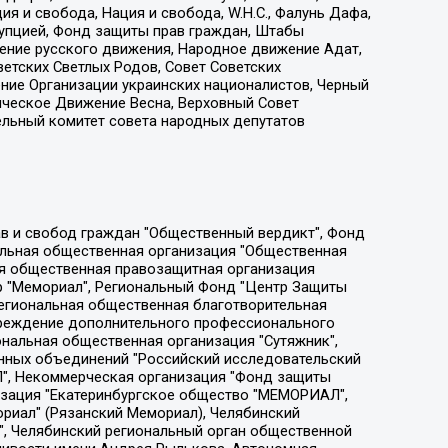
я и свобода, Нация и свобода, W.H.С., Фалунь Дафа,
рупцией, Фонд защиты прав граждан, Штабы
ение русского движения, Народное движение Адат,
етских Светлых Родов, Совет Советских
ение Организации украинских националистов, Черный
ическое Движение Весна, Верховный Совет
ельный комитет совета народных депутатов
ции социально-правовых программ "Лилит", Дальневосточное общественное движение "Маяк", Санкт-Петербургская ЛГБТ-инициативная группа "Выход", Инициативная группа ЛГБТ+ "Реверс", Алексеев Андрей Викторович, Бекбулатова Таисия Львовна, Беляев Иван Михайлович, Владыкина Елена Сергеевна, Гельман Марат Александрович, Никульшина Вероника Юрьевна, Толоконникова Надежда Андреевна, Шендерович Виктор Анатольевич, Общество с ограниченной ответственностью "Данное сообщение", Общество с ограниченной ответственностью Издательский дом "Новая глава", Айнбиндер Александра Александровна, Московский комьюнити-центр для ЛГБТ+инициатив, Благотворительный фонд развития филантропии, Deutsche Welle (Германия, Kurt-Schumacher-Strasse 3, 53113 Bonn), Борзунова Мария Михайловна, Воробьев Виктор Викторович, Голубева Анна Львовна, Константинова Алла Михайловна, Малкова Ирина Владимировна, Мурадов Мурад Абдулгалимович, Осетинская Елизавета Николаевна, Понасенков Евгений Николаевич, Ганапольский Матвей Юрьевич, Киселев Евгений Алексеевич, Борухович Ирина Григорьевна, Дремин Иван Тимофеевич, Дубровский Дмитрий Викторович, Красноярская региональная общественная организация поддержки и развития альтернативных образовательных технологий и межкультурных коммуникаций "ИНТЕРРА", Маяковская Екатерина Алексеевна, Фейгин Марк Захарович, Филимонов Андрей Викторович, Дзугкоева Регина Николаевна, Доброхотов Роман Александрович, Дудь Юрий Александрович, Елкин Сергей Владимирович, Кругликов Кирилл Игоревич, Сабунаева Мария Леонидовна, Семенов Алексей Владимирович, Шаинян Карен Багратович, Шульман Екатерина Михайловна, Асафьев Артур Валерьевич, Вахштайн Виктор Семенович, Венедиктов Алексей Алексеевич, Лушникова Екатерина Евгеньевна, Волков Леонид Михайлович, Невзоров Александр Глебович, Пархоменко Сергей Борисович, Сироткин Ярослав Николаевич, Кара-Мурза Владимир Владимирович, Баранова Наталья Владимировна, Гозман Леонид Яковлевич, Кагарлицкий Борис Юльевич, Климарев Михаил Валерьевич, Милов Владимир Станиславович, Автономная некоммерческая организация Краснодарский центр современного искусства "Типография", Моргенштерн Алишер Тагирович, Соболь Любовь Эдуардовна, Общество с ограниченной ответственностью "ЛИЗА НОРМ", Каспаров Гарри Кимович, Ходорковский Михаил Борисович, Общество с ограниченной ответственностью "Апрельские тезисы", Данилович Ирина Брониславовна, Кашин Олег Владимирович, Петров Николай Владимирович, Пивоваров Алексей Владимирович, Соколов Михаил Владимирович, Цветкова Юлия Владимировна, Чичваркин Евгений Александрович, Комитет против пыток/Команда против пыток, Общество с ограниченной ответственностью "Первый научный", Общество с ограниченной ответственностью "Вертолет и ко", Белоцерковская Вероника Борисовна, Кац Максим Евгеньевич, Лазарева Татьяна Юрьевна, Шаведдинов Руслан Табризович, Яшин Илья Валерьевич, Общество с ограниченной ответственностью "Иноагент ААВ", Алешковский Дмитрий Петрович, Альбац Евгения Марковна, Быков Дмитрий Львович, Галямина Юлия Евгеньевна, Лойко Сергей Леонидович, Мартынов Кирилл Константинович, Медведев Сергей Александрович, Крашенинников Федор Геннадиевич, Гордеева Катерина Вл