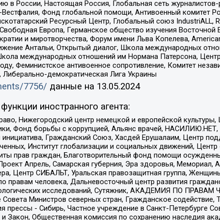
ю в России, Настоящая Россия, Глобальная сеть журналистов
естфалия, Фонд глобальной помощи, Антивоенный комитет России,
татарский Ресурсный Центр, Глобальный союз IndustriALL, Russi
 Свободная Европа, Германское общество изучения Восточной 
и и миротворчества, Форум имени Льва Копелева, American Counci
ое движение Антальи, Открытый диалог, Школа международных отн
Школа международных отношений им Нормана Патерсона, Центр
ду, Феминистское антивоенное сопротивление, Комитет независ
а, Либерально-демократическая Лига Украины
uments/7756/
данные на
13.05.2024
функции иностранного агента:
раво, Нижегородский центр немецкой и европейской культуры,
тики, Фонд борьбы с коррупцией, Альянс врачей, НАСИЛИЮ.НЕТ,
я инициатива, Гражданский Союз, Хасдей Ерушалаим, Центр по
юченных, Институт глобализации и социальных движений, Цент
ты прав граждан, Благотворительный фонд помощи осужденным
а, Проект Апрель, Самарская губерния, Эра здоровья, Мемориал
ера, Центр СИБАЛЬТ, Уральская правозащитная группа, Женщины
по правам человека, Дальневосточный центр развития гражданс
ологических исследований, Сутяжник, АКАДЕМИЯ ПО ПРАВАМ Ч
е Совета Министров северных стран, Гражданское содействие,
я прессы - Сибирь, Частное учреждение в Санкт-Петербурге С
 и Закон, Общественная комиссия по сохранению наследия ак