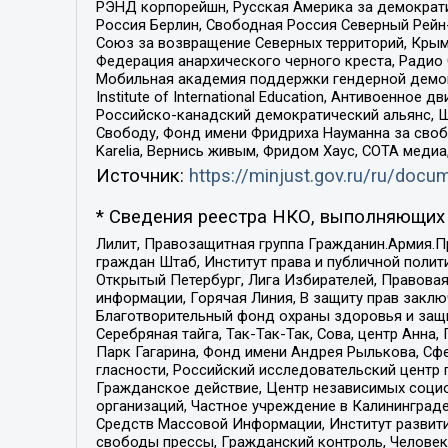
РЭНД корпорейшн, Русская Америка за демократи
Россия Берлин, Свободная Россия Северный Рейн-В
Союз за возвращение Северных территорий, Крымско
Федерация анархического черного креста, Радио
Мобильная академия поддержки гендерной демократи
Institute of International Education, Антивоенн
Российско-канадский демократический альянс, 
Свободу, Фонд имени Фридриха Науманна за свобо
Karelia, Вернись живым, Фридом Хаус, СОТА меди
Источник:
https://minjust.gov.ru/ru/doc
* Сведения реестра НКО, выполняющих 
Лилит, Правозащитная группа Гражданин.Армия.П
граждан Штаб, Институт права и публичной поли
Открытый Петербург, Лига Избирателей, Правова
информации, Горячая Линия, В защиту прав закл
Благотворительный фонд охраны здоровья и защи
Серебряная тайга, Так-Так-Так, Сова, центр Анн
Парк Гагарина, Фонд имени Андрея Рылькова, Сф
гласности, Российский исследовательский центр 
Гражданское действие, Центр независимых соци
организаций, Частное учреждение в Калининград
Средств Массовой Информации, Институт развити
свободы прессы, Гражданский контроль, Человек