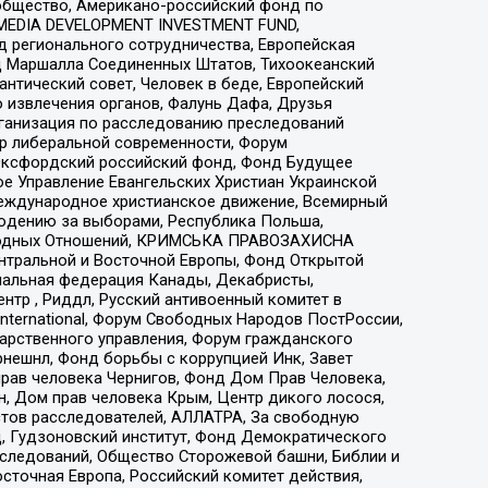
общество, Американо-российский фонд по
 MEDIA DEVELOPMENT INVESTMENT FUND,
 регионального сотрудничества, Европейская
 Маршалла Соединенных Штатов, Тихоокеанский
нтический совет, Человек в беде, Европейский
 извлечения органов, Фалунь Дафа, Друзья
рганизация по расследованию преследований
тр либеральной современности, Форум
 Оксфордский российский фонд, Фонд Будущее
е Управление Евангельских Христиан Украинской
еждународное христианское движение, Всемирный
людению за выборами, Республика Польша,
народных Отношений, КРИМСЬКА ПРАВОЗАХИСНА
ы Центральной и Восточной Европы, Фонд Открытой
иональная федерация Канады, Декабристы,
тр , Риддл, Русский антивоенный комитет в
nternational, Форум Свободных Народов ПостРоссии,
дарственного управления, Форум гражданского
рнешнл, Фонд борьбы с коррупцией Инк, Завет
прав человека Чернигов, Фонд Дом Прав Человека,
н, Дом прав человека Крым, Центр дикого лосося,
стов расследователей, АЛЛАТРА, За свободную
д, Гудзоновский институт, Фонд Демократического
сследований, Общество Сторожевой башни, Библии и
сточная Европа, Российский комитет действия,