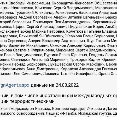
звития Свободы Информации, Экозащита!-Женсовет, Общественн
Регина Николаевна, Кривенко Сергей Владимирович, Милославс
совна, Туровский Александр Алексеевич, Васильева Анастасия
Пивоваров Андрей Сергеевич, Аверин Виталий Евгеньевич, Бара
горий Сергеевич, Пономарев Лев Александрович, Каргалицкий 
ньевна, Щаров Сергей Алексадрович, Цирульников Борис Альбер
ислакова-Паркер Марина Петровна, Кочеткова Татьяна Владими
сандровна, Рачинский Ян Збигневич, Жемкова Елена Борисовна,
лана Сергеевна, Аверин Владимир Анатольевич, Щур Татьяна М
фтер Валентин Михайлович, Симонов Алексей Кириллович, Флиг
женова Светлана Куприяновна, Максимов Сергей Владимирович, 
кс Елена Владимировна, Буртина Елена Юрьевна, Гендель Людм
евна, Свечников Анатолий Мариевич, Прохоров Вадим Юрьевич
инский Леонид Борисович, Лукашевский Сергей Маркович, Бахм
Добровольская Анна Дмитриевна, Королева Александра Евгенье
евинсон Лев Семенович, Локшина Татьяна Иосифовна, Орлов Ол
ignAgent.aspx
данные на
24.03.2022
ций, в том числе иностранных и международных ор
ции террористическими:
ил моджахедов Кавказа, Конгресс народов Ичкерии и Дагеста
ламского освобождения, Лашкар-И-Тайба, Исламская группа, Дв