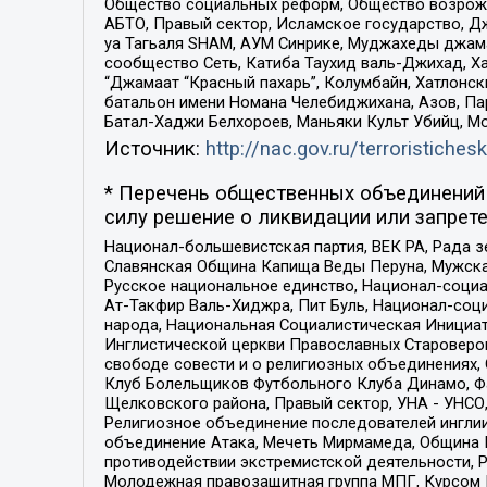
Общество социальных реформ, Общество возрожд
АБТО, Правый сектор, Исламское государство, Д
уа Тагьаля SHAM, АУМ Синрике, Муджахеды джама
сообщество Сеть, Катиба Таухид валь-Джихад, Хай
“Джамаат “Красный пахарь”, Колумбайн, Хатлонск
батальон имени Номана Челебиджихана, Азов, Па
Батал-Хаджи Белхороев, Маньяки Культ Убийц, М
Источник:
http://nac.gov.ru/terroristichesk
* Перечень общественных объединений 
силу решение о ликвидации или запрете
Национал-большевистская партия, ВЕК РА, Рада 
Славянская Община Капища Веды Перуна, Мужская
Русское национальное единство, Национал-социа
Ат-Такфир Валь-Хиджра, Пит Буль, Национал-соц
народа, Национальная Социалистическая Инициат
Инглистической церкви Православных Староверов
свободе совести и о религиозных объединениях,
Клуб Болельщиков Футбольного Клуба Динамо, Фа
Щелковского района, Правый сектор, УНА - УНСО, У
Религиозное объединение последователей инглии
объединение Атака, Мечеть Мирмамеда, Община К
противодействии экстремистской деятельности, 
Молодежная правозащитная группа МПГ, Курсом П