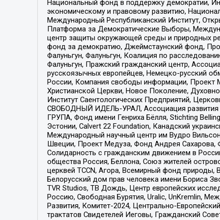
Национальный фонд в поддержку демократии, Ин
экономическому и правовому развитию, Национ
Международный Республиканский Институт, Откры
Платформа за Демократические Выборы, Междуна
центр защиты окружающей среды и природных ресу
фонд за демократию, Джеймстаунский фонд, Прож
Фалуньгун, Фалуньгун, Коалиция по расследован
Фалуньгун, Пражский гражданский центр, Ассоци
русскоязычных европейцев, Немецко-русский об
России, Компания свободы информации, Проект М
Христианской Церкви, Новое Поколение, Духовн
Институт Саентологических Предприятий, Церков
СВОБОДНЫЙ ИДЕЛЬ-УРАЛ, Ассоциация развития ж
ГРУПА, Фонд имени Генриха Бёлля, Stichting Bellin
Эстонии, Calvert 22 Foundation, Канадский укра
Международный научный центр им Вудро Вильсона
Швеции, Проект Медуза, Фонд Андрея Сахарова, Ф
Солидарность с гражданским движением в России 
общества Россия, Беллона, Союз жителей острово
церквей TCCN, Агора, Всемирный фонд природы, B
Белорусский дом прав человека имени Бориса Зво
TVR Studios, ТВ Дождь, Центр европейских иссл
Россию, Свободная Бурятия, Uralic, UnKremlin, 
Развития, Комитет-2024, Центрально-Европейски
трактатов Свидетелей Иеговы, Гражданский Совет