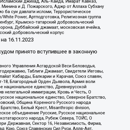
Исламский джихад, Аль-Каида, Имарат Кавказ,
 Минина и Д. Пожарского, Аджр от Аллаха Субхану
о ба суи давлати исломи, Террористическое
/White Power, Артподготовка, Религиозная группа
Оренбург, Крымско-татарский добровольческий
орона, Дуббайский джамаат, московская ячейка,
усский добровольческий корпус
 на
16.11.2023
судом принято вступившее в законную
вного Управления Асгардской Веси Беловодья,
годержавию, Таблиги Джамаат, Свидетели Иеговы,
айат Кабарды, Балкарии и Карачая, Союз славян,
т-18, Благородный Орден Дьявола, Армия воли
ое национальное единство, Древнерусской
 нелегальной иммиграции, Кровь и Честь, О
усское национальное единство, Северное Братство,
ровский, Община Коренного Русского народа
атство, Белый Крест, Misanthropic division,
еское объединение Русские, Русское национальное
котатарского народа, Рубеж Севера, ТОЙС, О
ри Державная, Сектор 16, Независимость, Фирма,
д Крю, Союз Славянских Сил Руси, Алля-Аят,