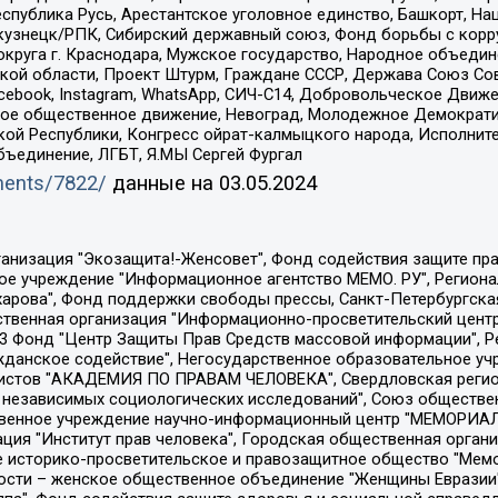
спублика Русь, Арестантское уголовное единство, Башкорт, Наци
окузнецк/РПК, Сибирский державный союз, Фонд борьбы с кор
округа г. Краснодара, Мужское государство, Народное объедин
ой области, Проект Штурм, Граждане СССР, Держава Союз Сов
Facebook, Instagram, WhatsApp, СИЧ-С14, Добровольческое Движ
ское общественное движение, Невоград, Молодежное Демократ
ой Республики, Конгресс ойрат-калмыцкого народа, Исполнит
бъединение, ЛГБТ, Я.МЫ Сергей Фургал
uments/7822/
данные на
03.05.2024
Общество с ограниченной ответственностью "Радио Свободная Европа/Радио Свобода", Чешское информационное агентство "MEDIUM-ORIENT", Красноярская региональная общественная организация "Мы против СПИДа", Камалягин Денис Николаевич, Маркелов Сергей Евгеньевич, Пономарев Лев Александрович, Савицкая Людмила Алексеевна, Автономная некоммерческая организация "Центр по работе с проблемой насилия "НАСИЛИЮ.НЕТ", Межрегиональный профессиональный союз работников здравоохранения "Альянс врачей", Юридическое лицо, зарегистрированное в Латвийской Республике, SIA "Medusa Project" (регистрационный номер 40103797863, дата регистрации 10.06.2014), Некоммерческая организация "Фонд по борьбе с коррупцией", Автономная некоммерческая организация "Институт права и публичной политики", Баданин Роман Сергеевич, Гликин Максим Александрович, Железнова Мария Михайловна, Лукьянова Юлия Сергеевна, Маетная Елизавета Витальевна, Маняхин Петр Борисович, Чуракова Ольга Владимировна, Ярош Юлия Петровна, Юридическое лицо "The Insider SIA", зарегистрированное в Риге, Латвийская Республика (дата регистрации 26.06.2015), являющееся администратором доменного имени интернет-издания "The Insider SIA", https://theins.ru, Постернак Алексей Евгеньевич, Рубин Михаил Аркадьевич, Анин Роман Александрович, Юридическое лицо Istories fonds, зарегистрированное в Латвийской Республике (регистрационный номер 50008295751, дата регистрации 24.02.2020), Великовский Дмитрий Александрович, Долинина Ирина Николаевна, Мароховская Алеся Алексеевна, Шлейнов Роман Юрьевич, Шмагун Олеся Валентиновна, Общество с ограниченной ответственностью "Альтаир 2021", Общество с ограниченной ответственностью "Вега 2021", Общество с ограниченной ответственностью "Главный редактор 2021", Общество с ограниченной ответственностью "Ромашки монолит", Важенков Артем Валерьевич, Ивановская областная общественная организация "Центр гендерных исследований", Гурман Юрий Альбертович, Медиапроект "ОВД-Инфо", Егоров Владимир Владимирович, Жилинский Владимир Александрович, Общество с ограниченной ответственностью "ЗП", Иванова София Юрьевна, Карезина Инна Павловна, Кильтау Екатерина Викторовна, Петров Алексей Викторович, Пискунов Сергей Евгеньевич, Смирнов Сергей Сергеевич, Тихонов Михаил Сергеевич, Общество с ограниченной ответственностью "ЖУРНАЛИСТ-ИНОСТРАННЫЙ АГЕНТ", Арапова Галина Юрьевна, Вольтская Татьяна Анатольевна, Американская компания "Mason G.E.S. Anonymous Foundation" (США), являющаяся владельцем интернет-издания https://mnews.world/, Компания "Stichting Bellingcat", зарегистрированная в Нидерландах (дата регистрации 11.07.2018), Захаров Андрей Вячеславович, Клепиковская Екатерина Дмитриевна, Общество с ограниченной ответственностью "МЕМО", Перл Роман Александрович, Симонов Евгений Алексеевич, Соловьева Елена Анатольевна, Сотников Даниил Владимирович, Сурначева Елизавета Дмитриевна, Автономная некоммерческая организация по защите прав человека и информированию населения "Якутия – Наше Мнение", Общество с ограниченной ответственностью "Москоу диджитал медиа", с 26.01.2023 Общество с ограниченной ответственностью "Чайка Белые сады", Ветошкина Валерия Валерьевна, Заговора Максим Александрович, Межрегиональное общественное движение "Российская ЛГБТ - сеть", Оленичев Максим Владимирович, Павлов Иван Юрьевич, Скворцова Елена Сергеевна, Общество с ограниченной ответственностью "Как бы инагент", Кочетков Игорь Викторович, Общество с ограниченной ответственностью "Честные выборы", Еланчик Олег Александрович, Общество с ограниченной ответственностью "Нобелевский призыв", Гималова Регина Эмилевна, Григорьев Андрей Валерьевич, Григорьева Алина Александровна, Ассоциация по содействию защите прав призывников, альтернативнослужащих и военнослужащих "Правозащитная группа "Гражданин.Армия.Право", Хисамова Регина Фаритовна, Автономная некоммерческая организация по реализа