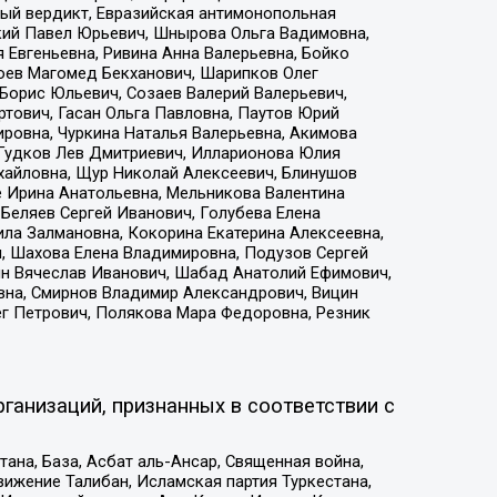
ый вердикт, Евразийская антимонопольная
кий Павел Юрьевич, Шнырова Ольга Вадимовна,
 Евгеньевна, Ривина Анна Валерьевна, Бойко
хоев Магомед Бекханович, Шарипков Олег
Борис Юльевич, Созаев Валерий Валерьевич,
тович, Гасан Ольга Павловна, Паутов Юрий
ровна, Чуркина Наталья Валерьевна, Акимова
 Гудков Лев Дмитриевич, Илларионова Юлия
ихайловна, Щур Николай Алексеевич, Блинушов
е Ирина Анатольевна, Мельникова Валентина
Беляев Сергей Иванович, Голубева Елена
ила Залмановна, Кокорина Екатерина Алексеевна,
, Шахова Елена Владимировна, Подузов Сергей
ин Вячеслав Иванович, Шабад Анатолий Ефимович,
вна, Смирнов Владимир Александрович, Вицин
ег Петрович, Полякова Мара Федоровна, Резник
ганизаций, признанных в соответствии с
на, База, Асбат аль-Ансар, Священная война,
ижение Талибан, Исламская партия Туркестана,