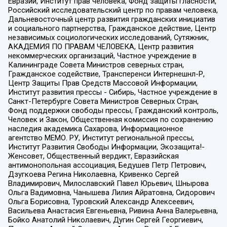
Евразии, Институт прав человека, Фонд защиты гласности,
Российский исследовательский центр по правам человека,
Дальневосточный центр развития гражданских инициатив
и социального партнерства, Гражданское действие, Центр
независимых социологических исследований, Сутяжник,
АКАДЕМИЯ ПО ПРАВАМ ЧЕЛОВЕКА, Центр развития
некоммерческих организаций, Частное учреждение в
Калининграде Совета Министров северных стран,
Гражданское содействие, Трансперенси Интернешнл-Р,
Центр Защиты Прав Средств Массовой Информации,
Институт развития прессы - Сибирь, Частное учреждение в
Санкт-Петербурге Совета Министров Северных Стран,
Фонд поддержки свободы прессы, Гражданский контроль,
Человек и Закон, Общественная комиссия по сохранению
наследия академика Сахарова, Информационное
агентство МЕМО. РУ, Институт региональной прессы,
Институт Развития Свободы Информации, Экозащита!-
Женсовет, Общественный вердикт, Евразийская
антимонопольная ассоциация, Бедушев Петр Петрович,
Дзугкоева Регина Николаевна, Кривенко Сергей
Владимирович, Милославский Павел Юрьевич, Шнырова
Ольга Вадимовна, Чанышева Лилия Айратовна, Сидорович
Ольга Борисовна, Туровский Александр Алексеевич,
Васильева Анастасия Евгеньевна, Ривина Анна Валерьевна,
Бойко Анатолий Николаевич, Дугин Сергей Георгиевич,