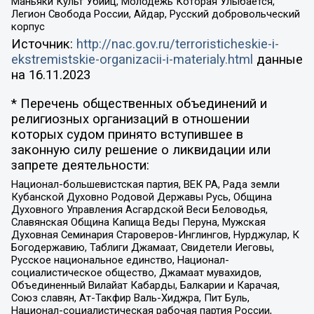
Маньяки Культ Убийц, Молодёжь Которая Улыбается,
Легион Свобода России, Айдар, Русский добровольческий
корпус
Источник:
http://nac.gov.ru/terroristicheskie-i-
ekstremistskie-organizacii-i-materialy.html
данные
на
16.11.2023
* Перечень общественных объединений и
религиозных организаций в отношении
которых судом принято вступившее в
законную силу решение о ликвидации или
запрете деятельности:
Национал-большевистская партия, ВЕК РА, Рада земли
Кубанской Духовно Родовой Державы Русь, Община
Духовного Управления Асгардской Веси Беловодья,
Славянская Община Капища Веды Перуна, Мужская
Духовная Семинария Староверов-Инглингов, Нурджулар, К
Богодержавию, Таблиги Джамаат, Свидетели Иеговы,
Русское национальное единство, Национал-
социалистическое общество, Джамаат мувахидов,
Объединенный Вилайат Кабарды, Балкарии и Карачая,
Союз славян, Ат-Такфир Валь-Хиджра, Пит Буль,
Национал-социалистическая рабочая партия России,