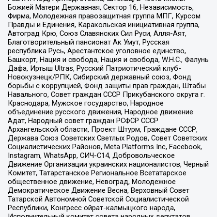
Божией Матери Державная, Сектор 16, Независимость,
Фирма, Молодежная правозащитная группа МПГ, Курсом
Правды и Единения, Каракольская инициативная группа,
Автоград Крю, Союз Славянских Сил Руси, Алля-Аят,
Благотворительный пансионат Ак Умут, Русская
республика Русь, Арестантское уголовное единство,
Башкорт, Нация и свобода, Нация и свобода, W.H.С., Фалунь
Дафа, Иртыш Ultras, Русский Патриотический клуб-
Новокузнецк/РПК, Сибирский державный союз, Фонд
борьбы с коррупцией, Фонд защиты прав граждан, Штабы
Навального, Совет граждан СССР Прикубанского округа г.
Краснодара, Мужское государство, Народное
объединение русского движения, Народное движение
Адат, Народный совет граждан РСФСР СССР
Архангельской области, Проект Штурм, Граждане СССР,
Держава Союз Советских Светлых Родов, Совет Советских
Социалистических Районов, Meta Platforms Inc, Facebook,
Instagram, WhatsApp, СИЧ-С14, Добровольческое
Движение Организации украинских националистов, Черный
Комитет, Татарстанское Региональное Всетатарское
общественное движение, Невоград, Молодежное
Демократическое Движение Весна, Верховный Совет
Татарской Автономной Советской Социалистической
Республики, Конгресс ойрат-калмыцкого народа,
Исполнительный комитет совета народных депутатов