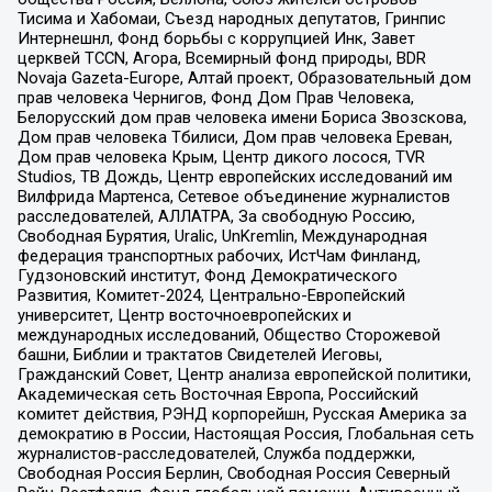
Тисима и Хабомаи, Съезд народных депутатов, Гринпис
Интернешнл, Фонд борьбы с коррупцией Инк, Завет
церквей TCCN, Агора, Всемирный фонд природы, BDR
Novaja Gazeta-Europe, Алтай проект, Образовательный дом
прав человека Чернигов, Фонд Дом Прав Человека,
Белорусский дом прав человека имени Бориса Звозскова,
Дом прав человека Тбилиси, Дом прав человека Ереван,
Дом прав человека Крым, Центр дикого лосося, TVR
Studios, ТВ Дождь, Центр европейских исследований им
Вилфрида Мартенса, Сетевое объединение журналистов
расследователей, АЛЛАТРА, За свободную Россию,
Свободная Бурятия, Uralic, UnKremlin, Международная
федерация транспортных рабочих, ИстЧам Финланд,
Гудзоновский институт, Фонд Демократического
Развития, Комитет-2024, Центрально-Европейский
университет, Центр восточноевропейских и
международных исследований, Общество Сторожевой
башни, Библии и трактатов Свидетелей Иеговы,
Гражданский Совет, Центр анализа европейской политики,
Академическая сеть Восточная Европа, Российский
комитет действия, РЭНД корпорейшн, Русская Америка за
демократию в России, Настоящая Россия, Глобальная сеть
журналистов-расследователей, Служба поддержки,
Свободная Россия Берлин, Свободная Россия Северный