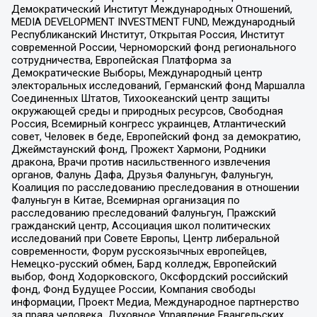
Демократический Институт Международных Отношений,
MEDIA DEVELOPMENT INVESTMENT FUND, Международный
Республиканский Институт, Открытая Россия, Институт
современной России, Черноморский фонд регионального
сотрудничества, Европейская Платформа за
Демократические Выборы, Международный центр
электоральных исследований, Германский фонд Маршалла
Соединенных Штатов, Тихоокеанский центр защиты
окружающей среды и природных ресурсов, Свободная
Россия, Всемирный конгресс украинцев, Атлантический
совет, Человек в беде, Европейский фонд за демократию,
Джеймстаунский фонд, Прожект Хармони, Родники
дракона, Врачи против насильственного извлечения
органов, Фалунь Дафа, Друзья Фалуньгун, Фалуньгун,
Коалиция по расследованию преследования в отношении
Фалуньгун в Китае, Всемирная организация по
расследованию преследований Фалуньгун, Пражский
гражданский центр, Ассоциация школ политических
исследований при Совете Европы, Центр либеральной
современности, Форум русскоязычных европейцев,
Немецко-русский обмен, Бард колледж, Европейский
выбор, Фонд Ходорковского, Оксфордский российский
фонд, Фонд Будущее России, Компания свободы
информации, Проект Медиа, Международное партнерство
за права человека, Духовное Управление Евангельских