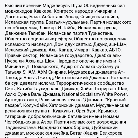
Высший военный Маджлисуль Шура Объединенных сил
моджахедов Кавказа, Конгресс народов Ичкерии и
Дагестана, База, Асбат аль-Ансар, Священная война,
Исламская группа, Братья-мусульмане, Партия исламского
освобождения, Лашкар-И-Тайба, Исламская группа,
Движение Талибан, Исламская партия Туркестана,
Общество социальных реформ, Общество возрождения
исламского наследия, Дом двух святых, Джунд аш-Шам,
Исламский джихад, Аль-Каида, Имарат Кавказ, АБТО,
Правый сектор, Исламское государство, Джабха аль-
Нусра ли-Ахль аш-Шам, Народное ополчение имени К.
Минина и Д. Пожарского, Аджр от Аллаха Субхану уа
Тагьаля SHAM, АУМ Синрике, Муджахеды джамаата Ат-
Тавхида Валь-Джихад, Чистопольский Джамаат, Рохнамо
ба суи давлати исломи, Террористическое сообщество
Сеть, Катиба Таухид валь-Джихад, Хайят Тахрир аш-Шам,
Ахлю Сунна Валь Джамаа, National Socialism/White Power,
Артподготовка, Религиозная группа “Джамаат “Красный
пахарь”, Колумбайн, Хатлонский джамаат, Мусульманская
религиозная группа п. Кушкуль г. Оренбург, Крымско-
татарский добровольческий батальон имени Номана
Челебиджихана, Азов, Партия исламского возрождения
Таджикистана, Народная самооборона, Дуббайский
джамаат, московская ячейка, Батал-Хаджи Белхороев,