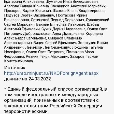
Екатерина Алексеевна, Шуманов Илья Вячеславович,
Арапова Галина Юрьевна, Свечников Анатолий Мариевич,
Прохоров Вадим Юрьевич, Шахова Елена Владимировна,
Подузов Сергей Васильевич, Протасова Ирина
Вячеславовна, Литинский Леонид Борисович, Лукашевский
Сергей Маркович, Бахмин Вячеслав Иванович, Шабад
Анатолий Ефимович, Сухих Дарья Николаевна, Орлов Олег
Петрович, Добровольская Анна Дмитриевна, Королева
Александра Евгеньевна, Смирнов Владимир
Александрович, Вицин Сергей Ефимович, Золотухин Борис
Андреевич, Левинсон Лев Семенович, Локшина Татьяна
Иосифовна, Орлов Олег Петрович, Полякова Мара
Федоровна, Резник Генри Маркович, Захаров Герман
Константинович
Источник:
http://unro.minjust.ru/NKOForeignAgent.aspx
данные на
24.03.2022
* Единый федеральный список организаций, в
том числе иностранных и международных
организаций, признанных в соответствии с
законодательством Российской Федерации
террористическими: