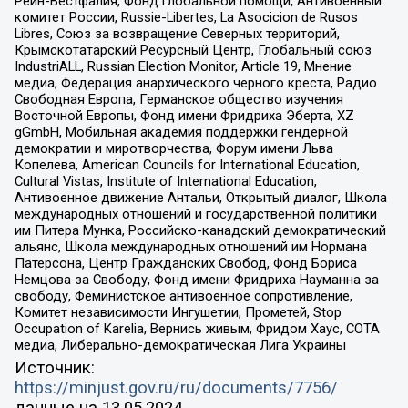
Рейн-Вестфалия, Фонд глобальной помощи, Антивоенный
комитет России, Russie-Libertes, La Asocicion de Rusos
Libres, Союз за возвращение Северных территорий,
Крымскотатарский Ресурсный Центр, Глобальный союз
IndustriALL, Russian Election Monitor, Article 19, Мнение
медиа, Федерация анархического черного креста, Радио
Свободная Европа, Германское общество изучения
Восточной Европы, Фонд имени Фридриха Эберта, XZ
gGmbH, Мобильная академия поддержки гендерной
демократии и миротворчества, Форум имени Льва
Копелева, American Councils for International Education,
Cultural Vistas, Institute of International Education,
Антивоенное движение Антальи, Открытый диалог, Школа
международных отношений и государственной политики
им Питера Мунка, Российско-канадский демократический
альянс, Школа международных отношений им Нормана
Патерсона, Центр Гражданских Свобод, Фонд Бориса
Немцова за Свободу, Фонд имени Фридриха Науманна за
свободу, Феминистское антивоенное сопротивление,
Комитет независимости Ингушетии, Прометей, Stop
Occupation of Karelia, Вернись живым, Фридом Хаус, СОТА
медиа, Либерально-демократическая Лига Украины
Источник:
https://minjust.gov.ru/ru/documents/7756/