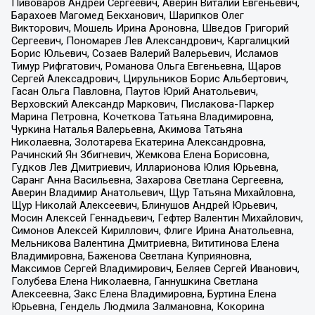
Пивоваров Андрей Сергеевич, Аверин Виталий Евгеньевич,
Барахоев Магомед Бекханович, Шарипков Олег
Викторович, Мошель Ирина Ароновна, Шведов Григорий
Сергеевич, Пономарев Лев Александрович, Каргалицкий
Борис Юльевич, Созаев Валерий Валерьевич, Исламов
Тимур Рифгатович, Романова Ольга Евгеньевна, Щаров
Сергей Алексадрович, Цирульников Борис Альбертович,
Гасан Ольга Павловна, Паутов Юрий Анатольевич,
Верховский Александр Маркович, Пислакова-Паркер
Марина Петровна, Кочеткова Татьяна Владимировна,
Чуркина Наталья Валерьевна, Акимова Татьяна
Николаевна, Золотарева Екатерина Александровна,
Рачинский Ян Збигневич, Жемкова Елена Борисовна,
Гудков Лев Дмитриевич, Илларионова Юлия Юрьевна,
Саранг Анна Васильевна, Захарова Светлана Сергеевна,
Аверин Владимир Анатольевич, Щур Татьяна Михайловна,
Щур Николай Алексеевич, Блинушов Андрей Юрьевич,
Мосин Алексей Геннадьевич, Гефтер Валентин Михайлович,
Симонов Алексей Кириллович, Флиге Ирина Анатольевна,
Мельникова Валентина Дмитриевна, Вититинова Елена
Владимировна, Баженова Светлана Куприяновна,
Максимов Сергей Владимирович, Беляев Сергей Иванович,
Голубева Елена Николаевна, Ганнушкина Светлана
Алексеевна, Закс Елена Владимировна, Буртина Елена
Юрьевна, Гендель Людмила Залмановна, Кокорина