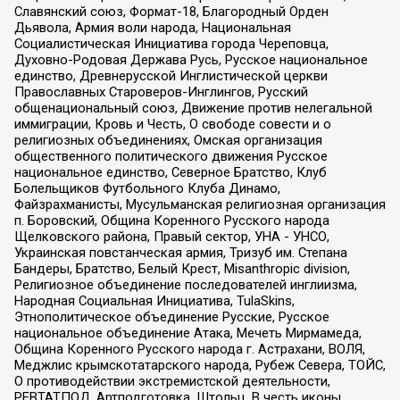
Славянский союз, Формат-18, Благородный Орден
Дьявола, Армия воли народа, Национальная
Социалистическая Инициатива города Череповца,
Духовно-Родовая Держава Русь, Русское национальное
единство, Древнерусской Инглистической церкви
Православных Староверов-Инглингов, Русский
общенациональный союз, Движение против нелегальной
иммиграции, Кровь и Честь, О свободе совести и о
религиозных объединениях, Омская организация
общественного политического движения Русское
национальное единство, Северное Братство, Клуб
Болельщиков Футбольного Клуба Динамо,
Файзрахманисты, Мусульманская религиозная организация
п. Боровский, Община Коренного Русского народа
Щелковского района, Правый сектор, УНА - УНСО,
Украинская повстанческая армия, Тризуб им. Степана
Бандеры, Братство, Белый Крест, Misanthropic division,
Религиозное объединение последователей инглиизма,
Народная Социальная Инициатива, TulaSkins,
Этнополитическое объединение Русские, Русское
национальное объединение Атака, Мечеть Мирмамеда,
Община Коренного Русского народа г. Астрахани, ВОЛЯ,
Меджлис крымскотатарского народа, Рубеж Севера, ТОЙС,
О противодействии экстремистской деятельности,
РЕВТАТПОД, Артподготовка, Штольц, В честь иконы