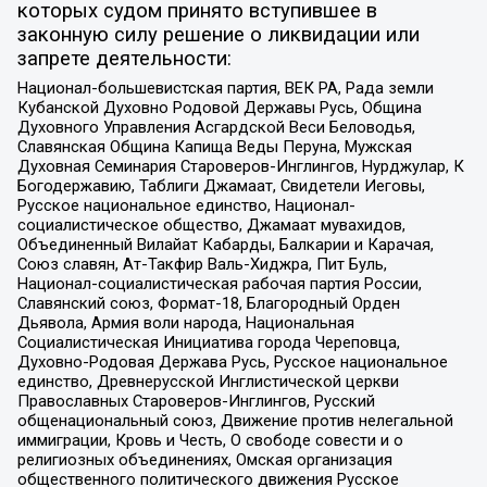
которых судом принято вступившее в
законную силу решение о ликвидации или
запрете деятельности:
Национал-большевистская партия, ВЕК РА, Рада земли
Кубанской Духовно Родовой Державы Русь, Община
Духовного Управления Асгардской Веси Беловодья,
Славянская Община Капища Веды Перуна, Мужская
Духовная Семинария Староверов-Инглингов, Нурджулар, К
Богодержавию, Таблиги Джамаат, Свидетели Иеговы,
Русское национальное единство, Национал-
социалистическое общество, Джамаат мувахидов,
Объединенный Вилайат Кабарды, Балкарии и Карачая,
Союз славян, Ат-Такфир Валь-Хиджра, Пит Буль,
Национал-социалистическая рабочая партия России,
Славянский союз, Формат-18, Благородный Орден
Дьявола, Армия воли народа, Национальная
Социалистическая Инициатива города Череповца,
Духовно-Родовая Держава Русь, Русское национальное
единство, Древнерусской Инглистической церкви
Православных Староверов-Инглингов, Русский
общенациональный союз, Движение против нелегальной
иммиграции, Кровь и Честь, О свободе совести и о
религиозных объединениях, Омская организация
общественного политического движения Русское