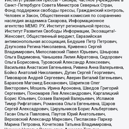
Институт развития прессы - Сибирь, Частное учреждение в
Санкт-Петербурге Совета Министров Северных Стран,
Фонд поддержки свободы прессы, Гражданский контроль,
Человек и Закон, Общественная комиссия по сохранению
наследия академика Сахарова, Информационное
агентство МЕМО. РУ, Институт региональной прессы,
Институт Развития Свободы Информации, Экозащита!-
Женсовет, Общественный вердикт, Евразийская
антимонопольная ассоциация, Бедушев Петр Петрович,
Дзугкоева Регина Николаевна, Кривенко Сергей
Владимирович, Милославский Павел Юрьевич, Шнырова
Ольга Вадимовна, Чанышева Лилия Айратовна, Сидорович
Ольга Борисовна, Туровский Александр Алексеевич,
Васильева Анастасия Евгеньевна, Ривина Анна Валерьевна,
Бойко Анатолий Николаевич, Дугин Сергей Георгиевич,
Пивоваров Андрей Сергеевич, Аверин Виталий Евгеньевич,
Барахоев Магомед Бекханович, Шарипков Олег
Викторович, Мошель Ирина Ароновна, Шведов Григорий
Сергеевич, Пономарев Лев Александрович, Каргалицкий
Борис Юльевич, Созаев Валерий Валерьевич, Исламов
Тимур Рифгатович, Романова Ольга Евгеньевна, Щаров
Сергей Алексадрович, Цирульников Борис Альбертович,
Гасан Ольга Павловна, Паутов Юрий Анатольевич,
Верховский Александр Маркович, Пислакова-Паркер
Марина Петровна, Кочеткова Татьяна Владимировна,