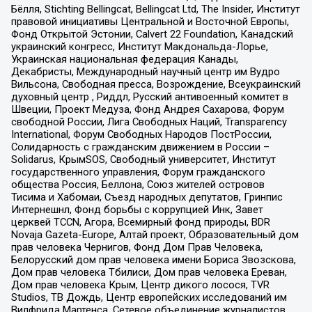
Бёлля, Stichting Bellingcat, Bellingcat Ltd, The Insider, Институт
правовой инициативы Центральной и Восточной Европы,
Фонд Открытой Эстонии, Calvert 22 Foundation, Канадский
украинский конгресс, Институт Макдональда-Лорье,
Украинская национальная федерация Канады,
Декабристы, Международный научный центр им Вудро
Вильсона, Свободная пресса, Возрождение, Всеукраинский
духовный центр , Риддл, Русский антивоенный комитет в
Швеции, Проект Медуза, Фонд Андрея Сахарова, Форум
свободной России, Лига Свободных Наций, Transparеncy
International, Форум Свободных Народов ПостРоссии,
Солидарность с гражданским движением в России –
Solidarus, КрымSOS, Свободный университет, Институт
государственного управления, Форум гражданского
общества Россия, Беллона, Союз жителей островов
Тисима и Хабомаи, Съезд народных депутатов, Гринпис
Интернешнл, Фонд борьбы с коррупцией Инк, Завет
церквей TCCN, Агора, Всемирный фонд природы, BDR
Novaja Gazeta-Europe, Алтай проект, Образовательный дом
прав человека Чернигов, Фонд Дом Прав Человека,
Белорусский дом прав человека имени Бориса Звозскова,
Дом прав человека Тбилиси, Дом прав человека Ереван,
Дом прав человека Крым, Центр дикого лосося, TVR
Studios, ТВ Дождь, Центр европейских исследований им
Вилфрида Мартенса, Сетевое объединение журналистов