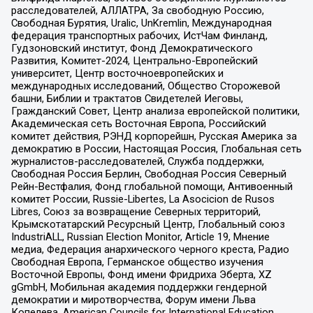
расследователей, АЛЛАТРА, За свободную Россию,
Свободная Бурятия, Uralic, UnKremlin, Международная
федерация транспортных рабочих, ИстЧам Финланд,
Гудзоновский институт, Фонд Демократического
Развития, Комитет-2024, Центрально-Европейский
университет, Центр восточноевропейских и
международных исследований, Общество Сторожевой
башни, Библии и трактатов Свидетелей Иеговы,
Гражданский Совет, Центр анализа европейской политики,
Академическая сеть Восточная Европа, Российский
комитет действия, РЭНД корпорейшн, Русская Америка за
демократию в России, Настоящая Россия, Глобальная сеть
журналистов-расследователей, Служба поддержки,
Свободная Россия Берлин, Свободная Россия Северный
Рейн-Вестфалия, Фонд глобальной помощи, Антивоенный
комитет России, Russie-Libertes, La Asocicion de Rusos
Libres, Союз за возвращение Северных территорий,
Крымскотатарский Ресурсный Центр, Глобальный союз
IndustriALL, Russian Election Monitor, Article 19, Мнение
медиа, Федерация анархического черного креста, Радио
Свободная Европа, Германское общество изучения
Восточной Европы, Фонд имени Фридриха Эберта, XZ
gGmbH, Мобильная академия поддержки гендерной
демократии и миротворчества, Форум имени Льва
Копелева, American Councils for International Education,