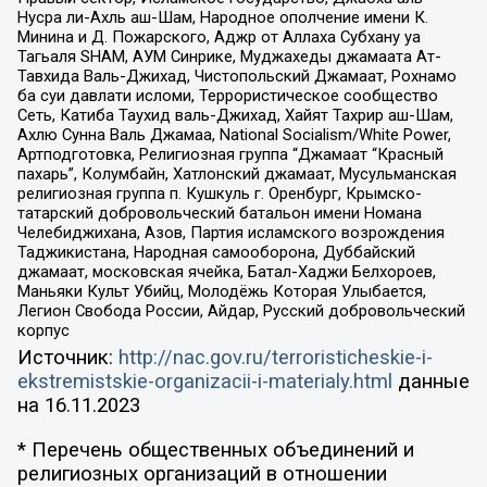
Нусра ли-Ахль аш-Шам, Народное ополчение имени К.
Минина и Д. Пожарского, Аджр от Аллаха Субхану уа
Тагьаля SHAM, АУМ Синрике, Муджахеды джамаата Ат-
Тавхида Валь-Джихад, Чистопольский Джамаат, Рохнамо
ба суи давлати исломи, Террористическое сообщество
Сеть, Катиба Таухид валь-Джихад, Хайят Тахрир аш-Шам,
Ахлю Сунна Валь Джамаа, National Socialism/White Power,
Артподготовка, Религиозная группа “Джамаат “Красный
пахарь”, Колумбайн, Хатлонский джамаат, Мусульманская
религиозная группа п. Кушкуль г. Оренбург, Крымско-
татарский добровольческий батальон имени Номана
Челебиджихана, Азов, Партия исламского возрождения
Таджикистана, Народная самооборона, Дуббайский
джамаат, московская ячейка, Батал-Хаджи Белхороев,
Маньяки Культ Убийц, Молодёжь Которая Улыбается,
Легион Свобода России, Айдар, Русский добровольческий
корпус
Источник:
http://nac.gov.ru/terroristicheskie-i-
ekstremistskie-organizacii-i-materialy.html
данные
на
16.11.2023
* Перечень общественных объединений и
религиозных организаций в отношении