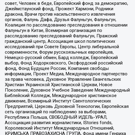
совет, Человек в беде, Европейский фонд за демократию,
Джеймстаунский фонд, Прожект Хармони, Родники
дракона, Врачи против насильственного извлечения
органов, Фалунь Дафа, Друзья Фалуньгун, Фалуньгун,
Коалиция по расследованию преследования в отношении
Фалуньгун в Китае, Всемирная организация по
расследованию преследований Фалуньгун, Пражский
гражданский центр, Ассоциация школ политических
исследований при Совете Европы, Центр либеральной
современности, Форум русскоязычных европейцев,
Немецко-русский обмен, Бард колледж, Европейский
выбор, Фонд Ходорковского, Оксфордский российский
фонд, Фонд Будущее России, Компания свободы
информации, Проект Медиа, Международное партнерство
за права человека, Духовное Управление Евангельских
Христиан Украинской Христианской Церкви, Новое
Поколение, Духовное Учебное Заведение Международный
Библейский Колледж, Международное христианское
движение, Всемирный Институт Саентологических
Предприятий, Церковь Духовной Технологии, Европейская
сеть организаций по наблюдению за выборами,
Республика Польша, СВОБОДНЫЙ ИДЕЛЬ-УРАЛ,
Ассоциация развития журналистики, IStories fonds,
Королевский Институт Международных Отношений,
КРИМСЬКА ПРАВОЗАХИСНА ГРУПА, Фонд имени Генриха