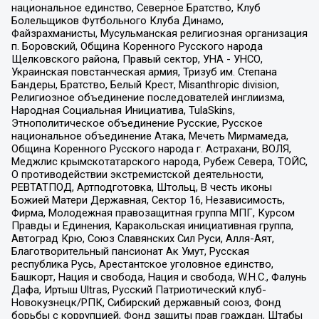
национальное единство, Северное Братство, Клуб
Болельщиков Футбольного Клуба Динамо,
Файзрахманисты, Мусульманская религиозная организация
п. Боровский, Община Коренного Русского народа
Щелковского района, Правый сектор, УНА - УНСО,
Украинская повстанческая армия, Тризуб им. Степана
Бандеры, Братство, Белый Крест, Misanthropic division,
Религиозное объединение последователей инглиизма,
Народная Социальная Инициатива, TulaSkins,
Этнополитическое объединение Русские, Русское
национальное объединение Атака, Мечеть Мирмамеда,
Община Коренного Русского народа г. Астрахани, ВОЛЯ,
Меджлис крымскотатарского народа, Рубеж Севера, ТОЙС,
О противодействии экстремистской деятельности,
РЕВТАТПОД, Артподготовка, Штольц, В честь иконы
Божией Матери Державная, Сектор 16, Независимость,
Фирма, Молодежная правозащитная группа МПГ, Курсом
Правды и Единения, Каракольская инициативная группа,
Автоград Крю, Союз Славянских Сил Руси, Алля-Аят,
Благотворительный пансионат Ак Умут, Русская
республика Русь, Арестантское уголовное единство,
Башкорт, Нация и свобода, Нация и свобода, W.H.С., Фалунь
Дафа, Иртыш Ultras, Русский Патриотический клуб-
Новокузнецк/РПК, Сибирский державный союз, Фонд
борьбы с коррупцией, Фонд защиты прав граждан, Штабы