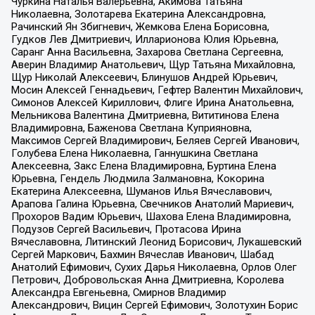
Чуркина Наталья Валерьевна, Акимова Татьяна
Николаевна, Золотарева Екатерина Александровна,
Рачинский Ян Збигневич, Жемкова Елена Борисовна,
Гудков Лев Дмитриевич, Илларионова Юлия Юрьевна,
Саранг Анна Васильевна, Захарова Светлана Сергеевна,
Аверин Владимир Анатольевич, Щур Татьяна Михайловна,
Щур Николай Алексеевич, Блинушов Андрей Юрьевич,
Мосин Алексей Геннадьевич, Гефтер Валентин Михайлович,
Симонов Алексей Кириллович, Флиге Ирина Анатольевна,
Мельникова Валентина Дмитриевна, Вититинова Елена
Владимировна, Баженова Светлана Куприяновна,
Максимов Сергей Владимирович, Беляев Сергей Иванович,
Голубева Елена Николаевна, Ганнушкина Светлана
Алексеевна, Закс Елена Владимировна, Буртина Елена
Юрьевна, Гендель Людмила Залмановна, Кокорина
Екатерина Алексеевна, Шуманов Илья Вячеславович,
Арапова Галина Юрьевна, Свечников Анатолий Мариевич,
Прохоров Вадим Юрьевич, Шахова Елена Владимировна,
Подузов Сергей Васильевич, Протасова Ирина
Вячеславовна, Литинский Леонид Борисович, Лукашевский
Сергей Маркович, Бахмин Вячеслав Иванович, Шабад
Анатолий Ефимович, Сухих Дарья Николаевна, Орлов Олег
Петрович, Добровольская Анна Дмитриевна, Королева
Александра Евгеньевна, Смирнов Владимир
Александрович, Вицин Сергей Ефимович, Золотухин Борис