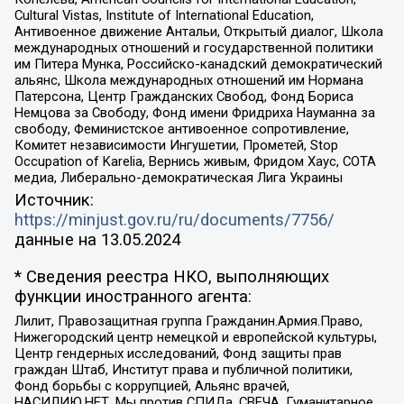
Cultural Vistas, Institute of International Education,
Антивоенное движение Антальи, Открытый диалог, Школа
международных отношений и государственной политики
им Питера Мунка, Российско-канадский демократический
альянс, Школа международных отношений им Нормана
Патерсона, Центр Гражданских Свобод, Фонд Бориса
Немцова за Свободу, Фонд имени Фридриха Науманна за
свободу, Феминистское антивоенное сопротивление,
Комитет независимости Ингушетии, Прометей, Stop
Occupation of Karelia, Вернись живым, Фридом Хаус, СОТА
медиа, Либерально-демократическая Лига Украины
Источник:
https://minjust.gov.ru/ru/documents/7756/
данные на
13.05.2024
* Сведения реестра НКО, выполняющих
функции иностранного агента:
Лилит, Правозащитная группа Гражданин.Армия.Право,
Нижегородский центр немецкой и европейской культуры,
Центр гендерных исследований, Фонд защиты прав
граждан Штаб, Институт права и публичной политики,
Фонд борьбы с коррупцией, Альянс врачей,
НАСИЛИЮ.НЕТ, Мы против СПИДа, СВЕЧА, Гуманитарное