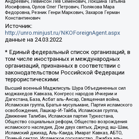
Андреевич, Левинсон Лев Семенович, Локшина Татьяна
Иосифовна, Орлов Олег Петрович, Полякова Мара
Федоровна, Резник Генри Маркович, Захаров Герман
Константинович
Источник:
http://unro.minjust.ru/NKOForeignAgent.aspx
данные на
24.03.2022
* Единый федеральный список организаций, в
том числе иностранных и международных
организаций, признанных в соответствии с
законодательством Российской Федерации
террористическими:
Высший военный Маджлисуль Шура Объединенных сил
моджахедов Кавказа, Конгресс народов Ичкерии и
Дагестана, База, Асбат аль-Ансар, Священная война,
Исламская группа, Братья-мусульмане, Партия исламского
освобождения, Лашкар-И-Тайба, Исламская группа,
Движение Талибан, Исламская партия Туркестана,
Общество социальных реформ, Общество возрождения
исламского наследия, Дом двух святых, Джунд аш-Шам,
Исламский джихад, Аль-Каида, Имарат Кавказ, АБТО,
Правый сектор, Исламское государство, Джабха аль-