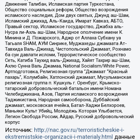
Движение Талибан, Исламская партия Туркестана,
Общество социальных реформ, Общество возрождения
исламского наследия, Дом двух святых, Джунд аш-Шам,
Исламский джихад, Аль-Каида, Имарат Кавказ, АБТО,
Правый сектор, Исламское государство, Джабха аль-
Нусра ли-Ахль аш-Шам, Народное ополчение имени К.
Минина и Д. Пожарского, Аджр от Аллаха Субхану уа
Тагьаля SHAM, АУМ Синрике, Муджахеды джамаата Ат-
Тавхида Валь-Джихад, Чистопольский Джамаат, Рохнамо
ба суи давлати исломи, Террористическое сообщество
Сеть, Катиба Таухид валь-Джихад, Хайят Тахрир аш-Шам,
Ахлю Сунна Валь Джамаа, National Socialism/White Power,
Артподготовка, Религиозная группа “Джамаат “Красный
пахарь”, Колумбайн, Хатлонский джамаат, Мусульманская
религиозная группа п. Кушкуль г. Оренбург, Крымско-
татарский добровольческий батальон имени Номана
Челебиджихана, Азов, Партия исламского возрождения
Таджикистана, Народная самооборона, Дуббайский
джамаат, московская ячейка, Батал-Хаджи Белхороев,
Маньяки Культ Убийц, Молодёжь Которая Улыбается,
Легион Свобода России, Айдар, Русский добровольческий
корпус
Источник:
http://nac.gov.ru/terroristicheskie-i-
ekstremistskie-organizacii-i-materialy.html
данные