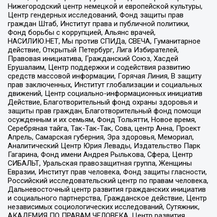
Нижегородский центр немецкой и европейской культуры,
Центр гендерных исследований, Фонд защиты прав
граждан Штаб, Институт права и публичной политики,
Фонд борьбы с коррупцией, Альянс врачей,
НАСИЛИЮ.НЕТ, Мы против СПИДа, СВЕЧА, Гуманитарное
действие, Открытый Петербург, Лига Избирателей,
Правовая инициатива, Гражданский Союз, Хасдей
Ерушалаим, Центр поддержки и содействия развитию
средств массовой информации, Горячая Линия, В защиту
прав заключенных, Институт глобализации и социальных
движений, Центр социально-информационных инициатив
Действие, Благотворительный фонд охраны здоровья и
защиты прав граждан, Благотворительный фонд помощи
осужденным и их семьям, Фонд Тольятти, Новое время,
Серебряная тайга, Так-Так-Так, Сова, центр Анна, Проект
Апрель, Самарская губерния, Эра здоровья, Мемориал,
Аналитический Центр Юрия Левады, Издательство Парк
Гагарина, Фонд имени Андрея Рылькова, Сфера, Центр
СИБАЛЬТ, Уральская правозащитная группа, Женщины
Евразии, Институт прав человека, Фонд защиты гласности,
Российский исследовательский центр по правам человека,
Дальневосточный центр развития гражданских инициатив
и социального партнерства, Гражданское действие, Центр
независимых социологических исследований, Сутяжник,
АКАДЕМИЯ ПО ПРАВАМ ЧЕЛОВЕКА, Центр развития