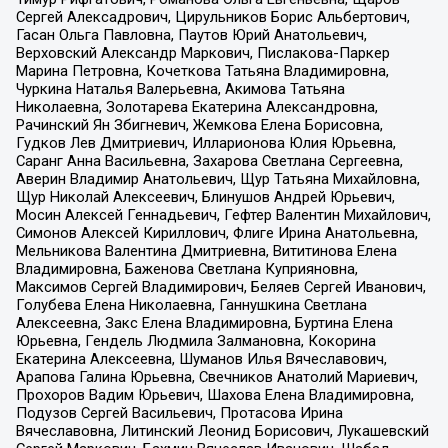
Сергей Алексадрович, Цирульников Борис Альбертович,
Гасан Ольга Павловна, Паутов Юрий Анатольевич,
Верховский Александр Маркович, Пислакова-Паркер
Марина Петровна, Кочеткова Татьяна Владимировна,
Чуркина Наталья Валерьевна, Акимова Татьяна
Николаевна, Золотарева Екатерина Александровна,
Рачинский Ян Збигневич, Жемкова Елена Борисовна,
Гудков Лев Дмитриевич, Илларионова Юлия Юрьевна,
Саранг Анна Васильевна, Захарова Светлана Сергеевна,
Аверин Владимир Анатольевич, Щур Татьяна Михайловна,
Щур Николай Алексеевич, Блинушов Андрей Юрьевич,
Мосин Алексей Геннадьевич, Гефтер Валентин Михайлович,
Симонов Алексей Кириллович, Флиге Ирина Анатольевна,
Мельникова Валентина Дмитриевна, Вититинова Елена
Владимировна, Баженова Светлана Куприяновна,
Максимов Сергей Владимирович, Беляев Сергей Иванович,
Голубева Елена Николаевна, Ганнушкина Светлана
Алексеевна, Закс Елена Владимировна, Буртина Елена
Юрьевна, Гендель Людмила Залмановна, Кокорина
Екатерина Алексеевна, Шуманов Илья Вячеславович,
Арапова Галина Юрьевна, Свечников Анатолий Мариевич,
Прохоров Вадим Юрьевич, Шахова Елена Владимировна,
Подузов Сергей Васильевич, Протасова Ирина
Вячеславовна, Литинский Леонид Борисович, Лукашевский