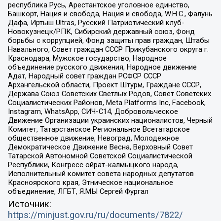
республика Русь, Арестантское уголовное единство,
Башкорт, Нация и свобода, Нация и свобода, W.H.С., Фалунь
Дафа, Иртыш Ultras, Русский Патриотический клуб-
Новокузнецк/РПК, Сибирский державный союз, Фонд
борьбы с коррупцией, Фонд защиты прав граждан, Штабы
Навального, Совет граждан СССР Прикубанского округа г.
Краснодара, Мужское государство, Народное
объединение русского движения, Народное движение
Адат, Народный совет граждан РСФСР СССР
Архангельской области, Проект Штурм, Граждане СССР,
Держава Союз Советских Светлых Родов, Совет Советских
Социалистических Районов, Meta Platforms Inc, Facebook,
Instagram, WhatsApp, СИЧ-С14, Добровольческое
Движение Организации украинских националистов, Черный
Комитет, Татарстанское Региональное Всетатарское
общественное движение, Невоград, Молодежное
Демократическое Движение Весна, Верховный Совет
Татарской Автономной Советской Социалистической
Республики, Конгресс ойрат-калмыцкого народа,
Исполнительный комитет совета народных депутатов
Красноярского края, Этническое национальное
объединение, ЛГБТ, Я.МЫ Сергей Фургал
Источник:
https://minjust.gov.ru/ru/documents/7822/