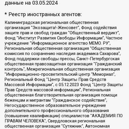
данные на
03.05.2024
* Реестр иностранных агентов:
Калининградская региональная общественная организация "Экозащита!-Женсовет", Фонд содействия защите прав и свобод граждан "Общественный вердикт", Фонд "Институт Развития Свободы Информации", Частное учреждение "Информационное агентство МЕМО. РУ", Региональная общественная организация "Общественная комиссия по сохранению наследия академика Сахарова", Фонд поддержки свободы прессы, Санкт-Петербургская общественная правозащитная организация "Гражданский контроль", Межрегиональная общественная организация "Информационно-просветительский центр "Мемориал", Региональный Фонд "Центр Защиты Прав Средств Массовой Информации", с 05.12.2023 Фонд "Центр Защиты Прав Средств массовой информации", Региональная общественная благотворительная организация помощи беженцам и мигрантам "Гражданское содействие", Негосударственное образовательное учреждение дополнительного профессионального образования (повышение квалификации) специалистов "АКАДЕМИЯ ПО ПРАВАМ ЧЕЛОВЕКА", Свердловская региональная общественная организация "Сутяжник", Автономная некоммерческая организация "Центр независимых социологических исследований", Союз общественных объединений "Российский исследовательский центр по правам человека", Региональное общественное учреждение научно-информационный центр "МЕМОРИАЛ", Некоммерческая организация "Фонд защиты гласности", Автономная некоммерческая организация "Институт прав человека", Городская общественная организация "Екатеринбургское общество "МЕМОРИАЛ", Городская общественная организация "Рязанское историко-просветительское и правозащитное общество "Мемориал" (Рязанский Мемориал), Челябинский региональный орган общественной самодеятельности – женское общественное объединение "Женщины Евразии", Челябинский региональный орган общественной самодеятельности "Уральская правозащитная группа", Фонд содействия защите здоровья и социальной справедливости имени Андрея Рылькова, Автономная Некоммерческая Организация "Аналитический Центр Юрия Левады", Автономная некоммерческая организация социальной поддержки населения "Проект Апрель", Региональная общественная организация помощи женщинам и детям, находящимся в кризисной ситуации "Информационно-методический центр "Анна", Фонд содействия развитию массовых коммуникаций и правовому просвещению "Так-так-Так", Фонд содействия устойчивому развитию "Серебряная тайга", Свердловский региональный общественный фонд социальных проектов "Новое время", "Idel.Реалии", Кавказ.Реалии, Крым.Реалии, Телеканал Настоящее Время, Татаро-башкирская служба Радио Свобода (Azatliq Radiosi), Радио Свободная Европа/Радио Свобода (PCE/PC), "Сибирь.Реалии", "Фактограф", Благотворительный фонд помощи осужденным и их семьям, Автономная некоммерческая организация "Институт глобализации и социальных движений", Фонд "В защиту прав заключенных", Частное учреждение "Центр поддержки и содействия развитию средств массовой информации", Пензенский региональный общественный благотворительный фонд "Гражданский союз", "Север.Реалии", Некоммерческая организация Фонд "Правовая инициатива", Общество с ограниченной ответственностью "Радио Свободная Европа/Радио Свобода", Чешское информационное агентство "MEDIUM-ORIENT", Красноярская региональная общественная организация "Мы против СПИДа", Камалягин Денис Николаевич, Маркелов Сергей Евгеньевич, Пономарев Лев Александрович, Савицкая Людмила Алексеевна, Автономная некоммерческая организация "Центр по работе с проблемой насилия "НАСИЛИЮ.НЕТ", Межрегиональный профессиональный союз работников здравоохранения "Альянс врачей", Юридическое лицо, зарегистрированное в Латвийской Республике, SIA "Medusa Project" (регистрационный номер 40103797863, дата регистрации 10.06.2014), Некоммерческая организация "Фонд по борьбе с коррупцией", Автономная некоммерческая организация "Институт права и публичной политики", Баданин Роман Сергеевич, Гликин Максим Александрович, Железнова Мария Михайловна, Лукьянова Юлия Сергеевна, Маетная Елизавета Витальевна, Маняхин Петр Борисович, Чуракова Ольга Владимировна, Ярош Юлия Петровна, Юридическое лицо "The Insider SIA", зарегистрированное в Риге, Латвийская Республика (дата регистрации 26.06.2015), являющееся администратором доменного имени интернет-издания "The Insider SIA", https://theins.ru, Постернак Алексей Евгеньевич, Рубин Михаил Аркадьевич, Анин Роман Александрович, Юридическое лицо Istories fonds, зарегистрированное в Латвийской Республике (регистрационный номер 50008295751, дата регистрации 24.02.2020), Великовский Дмитрий Александрович, Долинина Ирина Николаевна, Мароховская Алеся Алексеевна, Шлейнов Роман Юрьевич, Шмагун Олеся Валентиновна, Общество с ограниченной ответственностью "Альтаир 2021", Общество с ограниченной ответственностью "Вега 2021", Общество с ограниченной ответственностью "Главный редактор 2021", Общество с ограниченной ответственностью "Ромашки монолит", Важенков Артем Валерьевич, Ивановская областная общественная организация "Центр гендерных исследований", Гурман Юрий Альбертович, Медиапроект "ОВД-Инфо", Егоров Владимир Владимирович, Жилинский Владимир Александрович, Общество с ограниченной ответственностью "ЗП", Иванова София Юрьевна, Карезина Инна Павловна, Кильтау Екатерина Викторовна, Петров Алексей Викторович, Пискунов Сергей Евгеньевич, Смирнов Сергей Сергеевич, Тихонов Михаил Сергеевич, Общество с ограниченной ответственностью "ЖУРНАЛИСТ-ИНОСТРАННЫЙ АГЕНТ", Арапова Галина Юрьевна, Вольтская Татьяна Анатольевна, Американская компания "Mason G.E.S. Anonymous Foundation" (США), являющаяся владельцем интернет-издания https://mnews.world/, Компания "Stichting Bellingcat", зарегистрированная в Нидерландах (дата регистрации 11.07.2018), Захаров Андрей Вячеславович, Клепиковская Екатерина Дмитриевна, Общество с ограниченной ответственностью "МЕМО", Перл Роман Александрович, Симонов Евгений Алексеевич, Соловьева Елена Анатольевна, Сотников Даниил Владимирович, Сурначева Елизавета Дмитриевна, Автономная некоммерческая организация по защите прав человека и информированию населения "Якутия – Наше Мнение", Общество с ограниченной ответственностью "Москоу диджитал медиа", с 26.01.2023 Общество с ограниченной ответственностью "Чайка Белые сады", Ветошкина Валерия Валерьевна, Заговора Максим Александрович, Межрегиональное общественное движение "Российская ЛГБТ - сеть", Оленичев Максим Владимирович, Павлов Иван Юрьевич, Скворцова Елена Сергеевна, Общество с ограниченной ответственностью "Как бы инагент", Кочетков Игорь Викторович, Общество с ограниченной ответственностью "Честные выборы", Еланчик Олег Александрович, Общество с ограниченной ответственностью "Нобелевский призыв", Гималова Регина Эмилевна, Григорьев Андрей Валерьевич, Григорьева Алина Александровна, Ассоциация по содействию защите прав призывников, альтернативнослужащих и военнослужащих "Правозащитная группа "Гражданин.Армия.Право", Хисамова Регина Фаритовна, Автономная некоммерческая организация по реализации социально-правовых программ "Лилит", Дальневосточное общественное движение "Маяк", Санкт-Петербургская ЛГБТ-инициативная группа "Выход", Инициативная группа ЛГБТ+ "Реверс", Алексеев Андрей Викторович, Бекбулатова Таисия Львовна, Беляев Иван Михайлович, Владыкина Елена Сергеевна, Гельман Марат Александрович, Никульшина Вероника Юрьевна, Толоконникова Надежда Андреевна, Шендерович Виктор Анатольевич, Общество с ограниченной ответственностью "Данное сообщение", Общество с ограниченной ответственностью Издательский дом "Новая глава", Айнбиндер Александра Александровна, Московский комьюнити-центр для ЛГБТ+инициатив, Благотворительный фонд развития филантропии, Deutsche Welle (Германия, Kurt-Schumacher-Strasse 3, 53113 Bonn), Борзунова Мария Михайловна, Воробьев Виктор Викторович, Голубева Анна Львовна, Константинова Алла Михайловна, Малкова Ирина Владимировна, Мурадов Мурад Абдулгалимович, Осетинская Елизавета Николаевна, Понасенков Евгений Николаевич, Ганапольский Матвей Юрьевич, Киселев Евгений Алексеевич, Борухович Ирина Григорьевна, Дремин Иван Тимофеевич, Дубровский Дмитрий Викторович, Красноярская региональная общественная организация поддержки и развития альтернативных образовательных технологий и межкультурных коммуникаций "ИНТЕРРА", Маяковская Екатерина Алексеевна, Фейгин Марк Захарович, Филимонов Андрей Викторович, Дзугкоева Регина Николаевна, Доброхотов Роман Александрович, Дудь Юрий Александрович, Елкин Сергей Владимирович, Кругликов Кирилл Игоревич, Сабунаева Мария Леонидовна, Семенов Алексей Владимирович, Шаинян Карен Багратович, Шульман Екатерина Михайловна, Асафьев Артур Валерьевич, Вахштайн Виктор Семенович, Венедиктов Алексей Алексеевич, Лушникова Екатерина Евгеньевна, Волков Леонид Михайлович, Невзоров Александр Глебович, Пархоменко Сергей Борисович, Сироткин Ярослав Николаевич, Кара-Мурза Владимир Владимирович, Баранова Наталья Владимировна, Гозман Леонид Яковлевич, Кагарлицкий Борис Юльевич, Климарев Михаил Валерьевич, Милов Владимир Станиславович, Автономная некоммерческая организация Краснодарский центр современного искусства "Типография", Моргенштерн Алишер Тагирович, Соболь Любовь Эдуардовна, Общество с ограниченной ответственностью "ЛИЗА НОРМ", Каспаров Гарри Кимович, Ходорковский Михаил Борисович, Общество с ограниченной ответственностью "Апрельские тезисы", Данилович Ирина Брониславовна, Кашин Олег Владимирович, Петров Николай Владимирович, Пивоваров Алексей Владимирович, Соколов Михаил Владимирович, Цветкова Юлия Владимировна, Чичваркин Евгений Александрович, Комитет против пыток/Команда против пыток, Общество с ограниченной ответственностью "Первый научный", Общество с ограниченной ответственностью "Вертолет и ко", Белоцерковская Вероника Борисовна, Кац Максим Евгеньевич, Лазарева Татьяна Юрьевна, Шаведдинов Руслан Табризович, Яшин Илья Валерьевич, Общество с ограниченной ответственностью "Иноагент ААВ", Алешковский Дмитрий Петрович, Альбац Евгения Марковна, Быков Дмитрий Львович, Галямина Юлия Евгеньевна, Лойко Сергей Леонидович, Мартынов Кирилл Константинович, Медведев Сергей Александрович, Крашенинников Федор Геннадиевич, Гордеева Катерина Вл