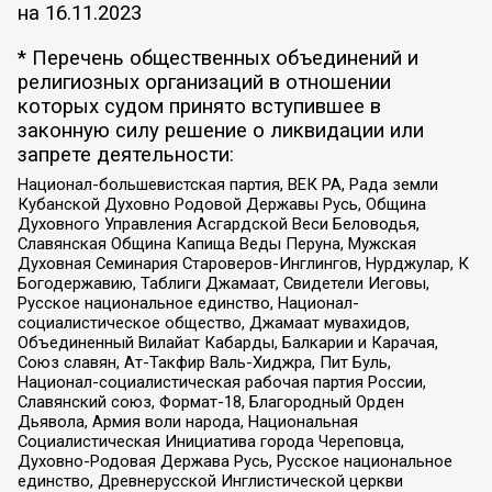
на
16.11.2023
* Перечень общественных объединений и
религиозных организаций в отношении
которых судом принято вступившее в
законную силу решение о ликвидации или
запрете деятельности:
Национал-большевистская партия, ВЕК РА, Рада земли
Кубанской Духовно Родовой Державы Русь, Община
Духовного Управления Асгардской Веси Беловодья,
Славянская Община Капища Веды Перуна, Мужская
Духовная Семинария Староверов-Инглингов, Нурджулар, К
Богодержавию, Таблиги Джамаат, Свидетели Иеговы,
Русское национальное единство, Национал-
социалистическое общество, Джамаат мувахидов,
Объединенный Вилайат Кабарды, Балкарии и Карачая,
Союз славян, Ат-Такфир Валь-Хиджра, Пит Буль,
Национал-социалистическая рабочая партия России,
Славянский союз, Формат-18, Благородный Орден
Дьявола, Армия воли народа, Национальная
Социалистическая Инициатива города Череповца,
Духовно-Родовая Держава Русь, Русское национальное
единство, Древнерусской Инглистической церкви