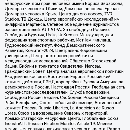
Белорусский дом прав человека имени Бориса Звозскова,
Дом прав человека Тбилиси, Дом прав человека Ереван,
Дом прав человека Крым, Центр дикого лосося, TVR
Studios, ТВ Дождь, Центр европейских исследований им
Вилфрида Мартенса, Сетевое объединение журналистов
расследователей, АЛЛАТРА, За свободную Россию,
Свободная Бурятия, Uralic, UnKremlin, Международная
федерация транспортных рабочих, ИстЧам Финланд,
Гудзоновский институт, Фонд Демократического
Развития, Комитет-2024, Центрально-Европейский
университет, Центр восточноевропейских и
международных исследований, Общество Сторожевой
башни, Библии и трактатов Свидетелей Иеговы,
Гражданский Совет, Центр анализа европейской политики,
Академическая сеть Восточная Европа, Российский
комитет действия, РЭНД корпорейшн, Русская Америка за
демократию в России, Настоящая Россия, Глобальная сеть
журналистов-расследователей, Служба поддержки,
Свободная Россия Берлин, Свободная Россия Северный
Рейн-Вестфалия, Фонд глобальной помощи, Антивоенный
комитет России, Russie-Libertes, La Asocicion de Rusos
Libres, Союз за возвращение Северных территорий,
Крымскотатарский Ресурсный Центр, Глобальный союз
IndustriALL, Russian Election Monitor, Article 19, Мнение
медиа, Федерация анархического черного креста, Радио