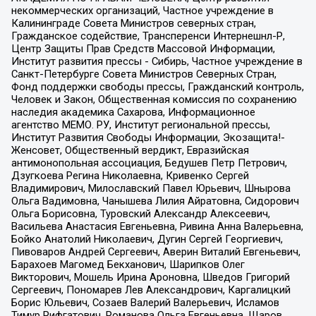
некоммерческих организаций, Частное учреждение в
Калининграде Совета Министров северных стран,
Гражданское содействие, Трансперенси Интернешнл-Р,
Центр Защиты Прав Средств Массовой Информации,
Институт развития прессы - Сибирь, Частное учреждение в
Санкт-Петербурге Совета Министров Северных Стран,
Фонд поддержки свободы прессы, Гражданский контроль,
Человек и Закон, Общественная комиссия по сохранению
наследия академика Сахарова, Информационное
агентство МЕМО. РУ, Институт региональной прессы,
Институт Развития Свободы Информации, Экозащита!-
Женсовет, Общественный вердикт, Евразийская
антимонопольная ассоциация, Бедушев Петр Петрович,
Дзугкоева Регина Николаевна, Кривенко Сергей
Владимирович, Милославский Павел Юрьевич, Шнырова
Ольга Вадимовна, Чанышева Лилия Айратовна, Сидорович
Ольга Борисовна, Туровский Александр Алексеевич,
Васильева Анастасия Евгеньевна, Ривина Анна Валерьевна,
Бойко Анатолий Николаевич, Дугин Сергей Георгиевич,
Пивоваров Андрей Сергеевич, Аверин Виталий Евгеньевич,
Барахоев Магомед Бекханович, Шарипков Олег
Викторович, Мошель Ирина Ароновна, Шведов Григорий
Сергеевич, Пономарев Лев Александрович, Каргалицкий
Борис Юльевич, Созаев Валерий Валерьевич, Исламов
Тимур Рифгатович, Романова Ольга Евгеньевна, Щаров