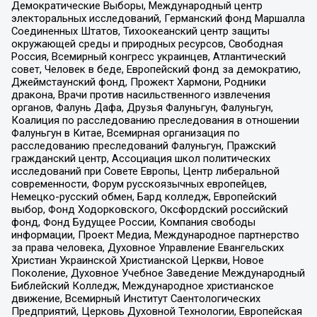
Демократические Выборы, Международный центр
электоральных исследований, Германский фонд Маршалла
Соединенных Штатов, Тихоокеанский центр защиты
окружающей среды и природных ресурсов, Свободная
Россия, Всемирный конгресс украинцев, Атлантический
совет, Человек в беде, Европейский фонд за демократию,
Джеймстаунский фонд, Прожект Хармони, Родники
дракона, Врачи против насильственного извлечения
органов, Фалунь Дафа, Друзья Фалуньгун, Фалуньгун,
Коалиция по расследованию преследования в отношении
Фалуньгун в Китае, Всемирная организация по
расследованию преследований Фалуньгун, Пражский
гражданский центр, Ассоциация школ политических
исследований при Совете Европы, Центр либеральной
современности, Форум русскоязычных европейцев,
Немецко-русский обмен, Бард колледж, Европейский
выбор, Фонд Ходорковского, Оксфордский российский
фонд, Фонд Будущее России, Компания свободы
информации, Проект Медиа, Международное партнерство
за права человека, Духовное Управление Евангельских
Христиан Украинской Христианской Церкви, Новое
Поколение, Духовное Учебное Заведение Международный
Библейский Колледж, Международное христианское
движение, Всемирный Институт Саентологических
Предприятий, Церковь Духовной Технологии, Европейская