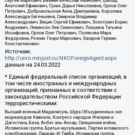
Сергей Маркович, Бахмин Вячеслав Иванович, Шабад
Анатолий Ефимович, Сухих Дарья Николаевна, Орлов Олег
Петрович, Добровольская Анна Дмитриевна, Королева
Александра Евгеньевна, Смирнов Владимир
Александрович, Вицин Сергей Ефимович, Золотухин Борис
Андреевич, Левинсон Лев Семенович, Локшина Татьяна
Иосифовна, Орлов Олег Петрович, Полякова Мара
Федоровна, Резник Генри Маркович, Захаров Герман
Константинович
Источник:
http://unro.minjust.ru/NKOForeignAgent.aspx
данные на
24.03.2022
* Единый федеральный список организаций, в
том числе иностранных и международных
организаций, признанных в соответствии с
законодательством Российской Федерации
террористическими:
Высший военный Маджлисуль Шура Объединенных сил
моджахедов Кавказа, Конгресс народов Ичкерии и
Дагестана, База, Асбат аль-Ансар, Священная война,
Исламская группа, Братья-мусульмане, Партия исламского
освобождения, Лашкар-И-Тайба, Исламская группа,