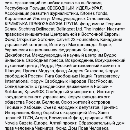
сеть организаций по наблюдению за выборами,
Республика Польша, СВОБОДНЫЙ ИДЕЛЬ-УРАЛ,
Ассоциация развития журналистики, IStories fonds,
Королевский Институт Международных Отношений,
КРИМСЬКА ПРАВОЗАХИСНА ГРУПА, Фонд имени Генриха
Бёлля, Stichting Bellingcat, Bellingcat Ltd, The Insider, Институт
правовой инициативы Центральной и Восточной Европы,
Фонд Открытой Эстонии, Calvert 22 Foundation, Канадский
украинский конгресс, Институт Макдональда-Лорье,
Украинская национальная федерация Канады,
Декабристы, Международный научный центр им Вудро
Вильсона, Свободная пресса, Возрождение, Всеукраинский
духовный центр , Риддл, Русский антивоенный комитет в
Швеции, Проект Медуза, Фонд Андрея Сахарова, Форум
свободной России, Лига Свободных Наций, Transparеncy
International, Форум Свободных Народов ПостРоссии,
Солидарность с гражданским движением в России –
Solidarus, КрымSOS, Свободный университет, Институт
государственного управления, Форум гражданского
общества Россия, Беллона, Союз жителей островов
Тисима и Хабомаи, Съезд народных депутатов, Гринпис
Интернешнл, Фонд борьбы с коррупцией Инк, Завет
церквей TCCN, Агора, Всемирный фонд природы, BDR
Novaja Gazeta-Europe, Алтай проект, Образовательный дом
прав человека Чернигов, Фонд Дом Прав Человека,