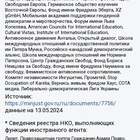
Свободная Европа, Германское общество изучения
Восточной Европы, Фонд имени Фридриха Эберта, XZ
gGmbH, Мобильная академия поддержки гендерной
демократии и миротворчества, Форум имени Льва
Копелева, American Councils for International Education,
Cultural Vistas, Institute of International Education,
Антивоенное движение Антальи, Открытый диалог, Школа
международных отношений и государственной политики
им Питера Мунка, Российско-канадский демократический
альянс, Школа международных отношений им Нормана
Патерсона, Центр Гражданских Свобод, Фонд Бориса
Немцова за Свободу, Фонд имени Фридриха Науманна за
свободу, Феминистское антивоенное сопротивление,
Комитет независимости Ингушетии, Прометей, Stop
Occupation of Karelia, Вернись живым, Фридом Хаус, СОТА
медиа, Либерально-демократическая Лига Украины
Источник:
https://minjust.gov.ru/ru/documents/7756/
данные на
13.05.2024
* Сведения реестра НКО, выполняющих
функции иностранного агента:
Лилит, Правозащитная группа Гражданин.Армия.Право,