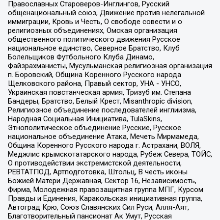
Православных Староверов-Инглингов, Русский
общенациональный союз, Движение против нелегальной
иммиграции, Кровь и Честь, О свободе совести и о
религиозных объединениях, Омская организация
общественного политического движения Русское
национальное единство, Северное Братство, Клуб
Болельщиков Футбольного Клуба Динамо,
Файзрахманисты, Мусульманская религиозная организация
п. Боровский, Община Коренного Русского народа
Щелковского района, Правый сектор, УНА - УНСО,
Украинская повстанческая армия, Тризуб им. Степана
Бандеры, Братство, Белый Крест, Misanthropic division,
Религиозное объединение последователей инглиизма,
Народная Социальная Инициатива, TulaSkins,
Этнополитическое объединение Русские, Русское
национальное объединение Атака, Мечеть Мирмамеда,
Община Коренного Русского народа г. Астрахани, ВОЛЯ,
Меджлис крымскотатарского народа, Рубеж Севера, ТОЙС,
О противодействии экстремистской деятельности,
РЕВТАТПОД, Артподготовка, Штольц, В честь иконы
Божией Матери Державная, Сектор 16, Независимость,
Фирма, Молодежная правозащитная группа МПГ, Курсом
Правды и Единения, Каракольская инициативная группа,
Автоград Крю, Союз Славянских Сил Руси, Алля-Аят,
Благотворительный пансионат Ак Умут, Русская