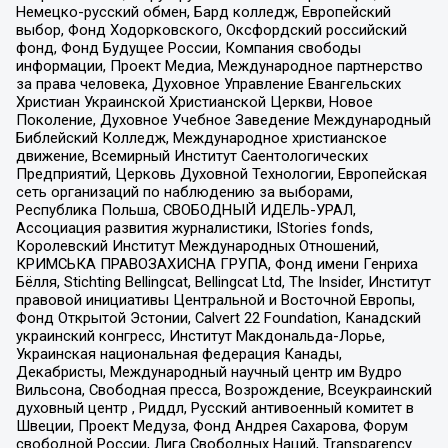
Немецко-русский обмен, Бард колледж, Европейский
выбор, Фонд Ходорковского, Оксфордский российский
фонд, Фонд Будущее России, Компания свободы
информации, Проект Медиа, Международное партнерство
за права человека, Духовное Управление Евангельских
Христиан Украинской Христианской Церкви, Новое
Поколение, Духовное Учебное Заведение Международный
Библейский Колледж, Международное христианское
движение, Всемирный Институт Саентологических
Предприятий, Церковь Духовной Технологии, Европейская
сеть организаций по наблюдению за выборами,
Республика Польша, СВОБОДНЫЙ ИДЕЛЬ-УРАЛ,
Ассоциация развития журналистики, IStories fonds,
Королевский Институт Международных Отношений,
КРИМСЬКА ПРАВОЗАХИСНА ГРУПА, Фонд имени Генриха
Бёлля, Stichting Bellingcat, Bellingcat Ltd, The Insider, Институт
правовой инициативы Центральной и Восточной Европы,
Фонд Открытой Эстонии, Calvert 22 Foundation, Канадский
украинский конгресс, Институт Макдональда-Лорье,
Украинская национальная федерация Канады,
Декабристы, Международный научный центр им Вудро
Вильсона, Свободная пресса, Возрождение, Всеукраинский
духовный центр , Риддл, Русский антивоенный комитет в
Швеции, Проект Медуза, Фонд Андрея Сахарова, Форум
свободной России, Лига Свободных Наций, Transparеncy