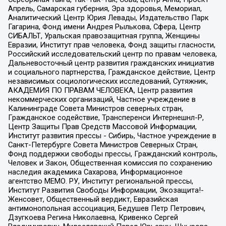
Апрель, Самарская губерния, Эра здоровья, Мемориал,
Аналитический Центр Юрия Левады, Издательство Парк
Гагарина, Фонд имени Андрея Рылькова, Сфера, Центр
СИБАЛЬТ, Уральская правозащитная группа, Женщины
Евразии, Институт прав человека, Фонд защиты гласности,
Российский исследовательский центр по правам человека,
Дальневосточный центр развития гражданских инициатив
и социального партнерства, Гражданское действие, Центр
независимых социологических исследований, Сутяжник,
АКАДЕМИЯ ПО ПРАВАМ ЧЕЛОВЕКА, Центр развития
некоммерческих организаций, Частное учреждение в
Калининграде Совета Министров северных стран,
Гражданское содействие, Трансперенси Интернешнл-Р,
Центр Защиты Прав Средств Массовой Информации,
Институт развития прессы - Сибирь, Частное учреждение в
Санкт-Петербурге Совета Министров Северных Стран,
Фонд поддержки свободы прессы, Гражданский контроль,
Человек и Закон, Общественная комиссия по сохранению
наследия академика Сахарова, Информационное
агентство МЕМО. РУ, Институт региональной прессы,
Институт Развития Свободы Информации, Экозащита!-
Женсовет, Общественный вердикт, Евразийская
антимонопольная ассоциация, Бедушев Петр Петрович,
Дзугкоева Регина Николаевна, Кривенко Сергей