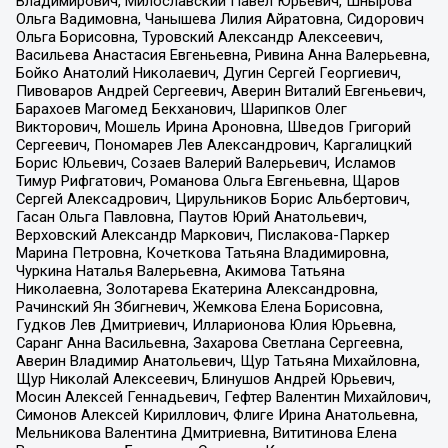
Владимирович, Милославский Павел Юрьевич, Шнырова
Ольга Вадимовна, Чанышева Лилия Айратовна, Сидорович
Ольга Борисовна, Туровский Александр Алексеевич,
Васильева Анастасия Евгеньевна, Ривина Анна Валерьевна,
Бойко Анатолий Николаевич, Дугин Сергей Георгиевич,
Пивоваров Андрей Сергеевич, Аверин Виталий Евгеньевич,
Барахоев Магомед Бекханович, Шарипков Олег
Викторович, Мошель Ирина Ароновна, Шведов Григорий
Сергеевич, Пономарев Лев Александрович, Каргалицкий
Борис Юльевич, Созаев Валерий Валерьевич, Исламов
Тимур Рифгатович, Романова Ольга Евгеньевна, Щаров
Сергей Алексадрович, Цирульников Борис Альбертович,
Гасан Ольга Павловна, Паутов Юрий Анатольевич,
Верховский Александр Маркович, Пислакова-Паркер
Марина Петровна, Кочеткова Татьяна Владимировна,
Чуркина Наталья Валерьевна, Акимова Татьяна
Николаевна, Золотарева Екатерина Александровна,
Рачинский Ян Збигневич, Жемкова Елена Борисовна,
Гудков Лев Дмитриевич, Илларионова Юлия Юрьевна,
Саранг Анна Васильевна, Захарова Светлана Сергеевна,
Аверин Владимир Анатольевич, Щур Татьяна Михайловна,
Щур Николай Алексеевич, Блинушов Андрей Юрьевич,
Мосин Алексей Геннадьевич, Гефтер Валентин Михайлович,
Симонов Алексей Кириллович, Флиге Ирина Анатольевна,
Мельникова Валентина Дмитриевна, Вититинова Елена