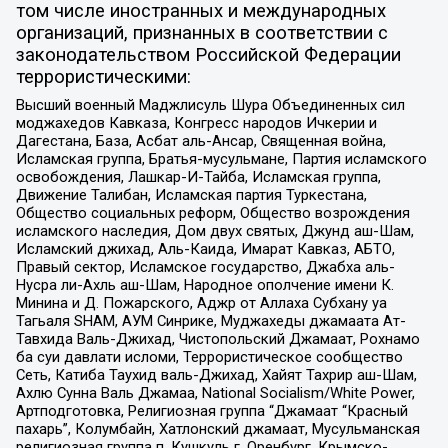
том числе иностранных и международных
организаций, признанных в соответствии с
законодательством Российской Федерации
террористическими:
Высший военный Маджлисуль Шура Объединенных сил
моджахедов Кавказа, Конгресс народов Ичкерии и
Дагестана, База, Асбат аль-Ансар, Священная война,
Исламская группа, Братья-мусульмане, Партия исламского
освобождения, Лашкар-И-Тайба, Исламская группа,
Движение Талибан, Исламская партия Туркестана,
Общество социальных реформ, Общество возрождения
исламского наследия, Дом двух святых, Джунд аш-Шам,
Исламский джихад, Аль-Каида, Имарат Кавказ, АБТО,
Правый сектор, Исламское государство, Джабха аль-
Нусра ли-Ахль аш-Шам, Народное ополчение имени К.
Минина и Д. Пожарского, Аджр от Аллаха Субхану уа
Тагьаля SHAM, АУМ Синрике, Муджахеды джамаата Ат-
Тавхида Валь-Джихад, Чистопольский Джамаат, Рохнамо
ба суи давлати исломи, Террористическое сообщество
Сеть, Катиба Таухид валь-Джихад, Хайят Тахрир аш-Шам,
Ахлю Сунна Валь Джамаа, National Socialism/White Power,
Артподготовка, Религиозная группа “Джамаат “Красный
пахарь”, Колумбайн, Хатлонский джамаат, Мусульманская
религиозная группа п. Кушкуль г. Оренбург, Крымско-