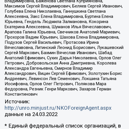
Владимировна, Баженова Светлана Куприяновна,
Максимов Сергей Владимирович, Беляев Сергей Иванович,
Голубева Елена Николаевна, Ганнушкина Светлана
Алексеевна, Закс Елена Владимировна, Буртина Елена
Юрьевна, Гендель Людмила Залмановна, Кокорина
Екатерина Алексеевна, Шуманов Илья Вячеславович,
Арапова Галина Юрьевна, Свечников Анатолий Мариевич,
Прохоров Вадим Юрьевич, Шахова Елена Владимировна,
Подузов Сергей Васильевич, Протасова Ирина
Вячеславовна, Литинский Леонид Борисович, Лукашевский
Сергей Маркович, Бахмин Вячеслав Иванович, Шабад
Анатолий Ефимович, Сухих Дарья Николаевна, Орлов Олег
Петрович, Добровольская Анна Дмитриевна, Королева
Александра Евгеньевна, Смирнов Владимир
Александрович, Вицин Сергей Ефимович, Золотухин Борис
Андреевич, Левинсон Лев Семенович, Локшина Татьяна
Иосифовна, Орлов Олег Петрович, Полякова Мара
Федоровна, Резник Генри Маркович, Захаров Герман
Константинович
Источник:
http://unro.minjust.ru/NKOForeignAgent.aspx
данные на
24.03.2022
* Единый федеральный список организаций, в