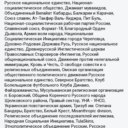
Русское национальное единство, Национал-
социалистическое общество, Джамаат мувахидов,
Объединенный Вилайат Кабарды, Балкарии и Карачая,
Союз славян, Ат-Такфир Валь-Хиджра, Пит Буль,
Национал-социалистическая рабочая партия России,
Славянский союз, Формат-18, Благородный Орден
Дьявола, Армия воли народа, Национальная
Социалистическая Инициатива города Череповца,
Духовно-Родовая Держава Русь, Русское национальное
единство, Древнерусской Инглистической церкви
Православных Староверов-Инглингов, Русский
общенациональный союз, Движение против нелегальной
иммиграции, Кровь и Честь, О свободе совести и о
религиозных объединениях, Омская организация
общественного политического движения Русское
национальное единство, Северное Братство, Клуб
Болельщиков Футбольного Клуба Динамо,
Файзрахманисты, Мусульманская религиозная организация
п. Боровский, Община Коренного Русского народа
Щелковского района, Правый сектор, УНА - УНСО,
Украинская повстанческая армия, Тризуб им. Степана
Бандеры, Братство, Белый Крест, Misanthropic division,
Религиозное объединение последователей инглиизма,
Народная Социальная Инициатива, TulaSkins,
Этнополитическое объединение Русские, Русское