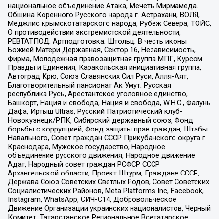
национальное объединение Атака, Мечеть Мирмамеда,
Община Коренного Русского народа г. Астрахани, ВОЛЯ,
Меджлис крымскотатарского народа, Рубеж Севера, ТОЙС,
О противодействии экстремистской деятельности,
РЕВТАТПОД, Артподготовка, Штольц, В честь иконы
Божией Матери Державная, Сектор 16, Независимость,
Фирма, Молодежная правозащитная группа МПГ, Курсом
Правды и Единения, Каракольская инициативная группа,
Автоград Крю, Союз Славянских Сил Руси, Алля-Аят,
Благотворительный пансионат Ак Умут, Русская
республика Русь, Арестантское уголовное единство,
Башкорт, Нация и свобода, Нация и свобода, W.H.С., Фалунь
Дафа, Иртыш Ultras, Русский Патриотический клуб-
Новокузнецк/РПК, Сибирский державный союз, Фонд
борьбы с коррупцией, Фонд защиты прав граждан, Штабы
Навального, Совет граждан СССР Прикубанского округа г.
Краснодара, Мужское государство, Народное
объединение русского движения, Народное движение
Адат, Народный совет граждан РСФСР СССР
Архангельской области, Проект Штурм, Граждане СССР,
Держава Союз Советских Светлых Родов, Совет Советских
Социалистических Районов, Meta Platforms Inc, Facebook,
Instagram, WhatsApp, СИЧ-С14, Добровольческое
Движение Организации украинских националистов, Черный
Комитет, Татарстанское Региональное Всетатарское