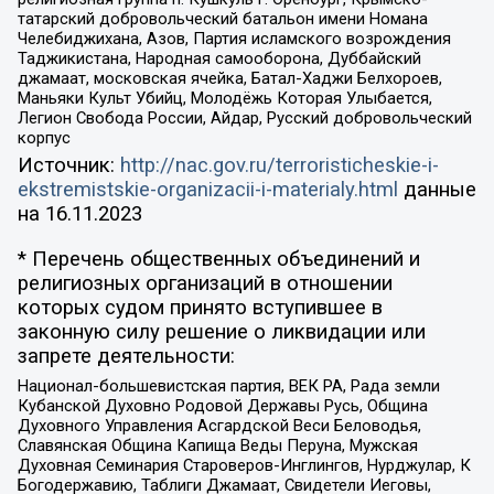
татарский добровольческий батальон имени Номана
Челебиджихана, Азов, Партия исламского возрождения
Таджикистана, Народная самооборона, Дуббайский
джамаат, московская ячейка, Батал-Хаджи Белхороев,
Маньяки Культ Убийц, Молодёжь Которая Улыбается,
Легион Свобода России, Айдар, Русский добровольческий
корпус
Источник:
http://nac.gov.ru/terroristicheskie-i-
ekstremistskie-organizacii-i-materialy.html
данные
на
16.11.2023
* Перечень общественных объединений и
религиозных организаций в отношении
которых судом принято вступившее в
законную силу решение о ликвидации или
запрете деятельности:
Национал-большевистская партия, ВЕК РА, Рада земли
Кубанской Духовно Родовой Державы Русь, Община
Духовного Управления Асгардской Веси Беловодья,
Славянская Община Капища Веды Перуна, Мужская
Духовная Семинария Староверов-Инглингов, Нурджулар, К
Богодержавию, Таблиги Джамаат, Свидетели Иеговы,