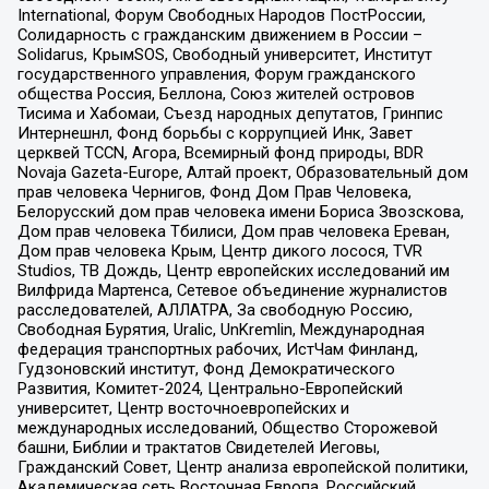
International, Форум Свободных Народов ПостРоссии,
Солидарность с гражданским движением в России –
Solidarus, КрымSOS, Свободный университет, Институт
государственного управления, Форум гражданского
общества Россия, Беллона, Союз жителей островов
Тисима и Хабомаи, Съезд народных депутатов, Гринпис
Интернешнл, Фонд борьбы с коррупцией Инк, Завет
церквей TCCN, Агора, Всемирный фонд природы, BDR
Novaja Gazeta-Europe, Алтай проект, Образовательный дом
прав человека Чернигов, Фонд Дом Прав Человека,
Белорусский дом прав человека имени Бориса Звозскова,
Дом прав человека Тбилиси, Дом прав человека Ереван,
Дом прав человека Крым, Центр дикого лосося, TVR
Studios, ТВ Дождь, Центр европейских исследований им
Вилфрида Мартенса, Сетевое объединение журналистов
расследователей, АЛЛАТРА, За свободную Россию,
Свободная Бурятия, Uralic, UnKremlin, Международная
федерация транспортных рабочих, ИстЧам Финланд,
Гудзоновский институт, Фонд Демократического
Развития, Комитет-2024, Центрально-Европейский
университет, Центр восточноевропейских и
международных исследований, Общество Сторожевой
башни, Библии и трактатов Свидетелей Иеговы,
Гражданский Совет, Центр анализа европейской политики,
Академическая сеть Восточная Европа, Российский