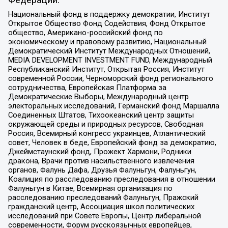
Федерации:
Национальный фонд в поддержку демократии, Институт
Открытое Общество Фонд Содействия, Фонд Открытое
общество, Американо-российский фонд по
экономическому и правовому развитию, Национальный
Демократический Институт Международных Отношений,
MEDIA DEVELOPMENT INVESTMENT FUND, Международный
Республиканский Институт, Открытая Россия, Институт
современной России, Черноморский фонд регионального
сотрудничества, Европейская Платформа за
Демократические Выборы, Международный центр
электоральных исследований, Германский фонд Маршалла
Соединенных Штатов, Тихоокеанский центр защиты
окружающей среды и природных ресурсов, Свободная
Россия, Всемирный конгресс украинцев, Атлантический
совет, Человек в беде, Европейский фонд за демократию,
Джеймстаунский фонд, Прожект Хармони, Родники
дракона, Врачи против насильственного извлечения
органов, Фалунь Дафа, Друзья Фалуньгун, Фалуньгун,
Коалиция по расследованию преследования в отношении
Фалуньгун в Китае, Всемирная организация по
расследованию преследований Фалуньгун, Пражский
гражданский центр, Ассоциация школ политических
исследований при Совете Европы, Центр либеральной
современности, Форум русскоязычных европейцев,