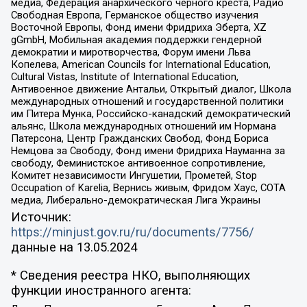
медиа, Федерация анархического черного креста, Радио
Свободная Европа, Германское общество изучения
Восточной Европы, Фонд имени Фридриха Эберта, XZ
gGmbH, Мобильная академия поддержки гендерной
демократии и миротворчества, Форум имени Льва
Копелева, American Councils for International Education,
Cultural Vistas, Institute of International Education,
Антивоенное движение Антальи, Открытый диалог, Школа
международных отношений и государственной политики
им Питера Мунка, Российско-канадский демократический
альянс, Школа международных отношений им Нормана
Патерсона, Центр Гражданских Свобод, Фонд Бориса
Немцова за Свободу, Фонд имени Фридриха Науманна за
свободу, Феминистское антивоенное сопротивление,
Комитет независимости Ингушетии, Прометей, Stop
Occupation of Karelia, Вернись живым, Фридом Хаус, СОТА
медиа, Либерально-демократическая Лига Украины
Источник:
https://minjust.gov.ru/ru/documents/7756/
данные на
13.05.2024
* Сведения реестра НКО, выполняющих
функции иностранного агента: