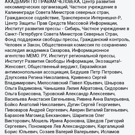
АКАДЕМИЯ ПО ПРАВАМ ЧЕЛОВЕКА, Центр развития
некоммерческих организаций, Частное учреждение в
Калининграде Совета Министров северных стран,
Гражданское содействие, Трансперенси Интернешнл-Р,
Центр Защиты Прав Средств Массовой Информации,
Институт развития прессы - Сибирь, Частное учреждение в
Санкт-Петербурге Совета Министров Северных Стран,
Фонд поддержки свободы прессы, Гражданский контроль,
Человек и Закон, Общественная комиссия по сохранению
наследия академика Сахарова, Информационное
агентство МЕМО. РУ, Институт региональной прессы,
Институт Развития Свободы Информации, Экозащита!-
Женсовет, Общественный вердикт, Евразийская
антимонопольная ассоциация, Бедушев Петр Петрович,
Дзугкоева Регина Николаевна, Кривенко Сергей
Владимирович, Милославский Павел Юрьевич, Шнырова
Ольга Вадимовна, Чанышева Лилия Айратовна, Сидорович
Ольга Борисовна, Туровский Александр Алексеевич,
Васильева Анастасия Евгеньевна, Ривина Анна Валерьевна,
Бойко Анатолий Николаевич, Дугин Сергей Георгиевич,
Пивоваров Андрей Сергеевич, Аверин Виталий Евгеньевич,
Барахоев Магомед Бекханович, Шарипков Олег
Викторович, Мошель Ирина Ароновна, Шведов Григорий
Сергеевич, Пономарев Лев Александрович, Каргалицкий
Борис Юльевич, Созаев Валерий Валерьевич, Исламов