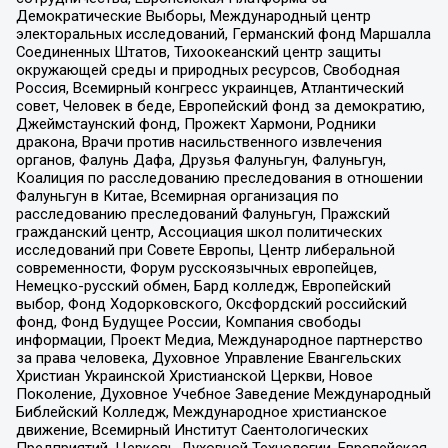
Демократические Выборы, Международный центр
электоральных исследований, Германский фонд Маршалла
Соединенных Штатов, Тихоокеанский центр защиты
окружающей среды и природных ресурсов, Свободная
Россия, Всемирный конгресс украинцев, Атлантический
совет, Человек в беде, Европейский фонд за демократию,
Джеймстаунский фонд, Прожект Хармони, Родники
дракона, Врачи против насильственного извлечения
органов, Фалунь Дафа, Друзья Фалуньгун, Фалуньгун,
Коалиция по расследованию преследования в отношении
Фалуньгун в Китае, Всемирная организация по
расследованию преследований Фалуньгун, Пражский
гражданский центр, Ассоциация школ политических
исследований при Совете Европы, Центр либеральной
современности, Форум русскоязычных европейцев,
Немецко-русский обмен, Бард колледж, Европейский
выбор, Фонд Ходорковского, Оксфордский российский
фонд, Фонд Будущее России, Компания свободы
информации, Проект Медиа, Международное партнерство
за права человека, Духовное Управление Евангельских
Христиан Украинской Христианской Церкви, Новое
Поколение, Духовное Учебное Заведение Международный
Библейский Колледж, Международное христианское
движение, Всемирный Институт Саентологических
Предприятий, Церковь Духовной Технологии, Европейская