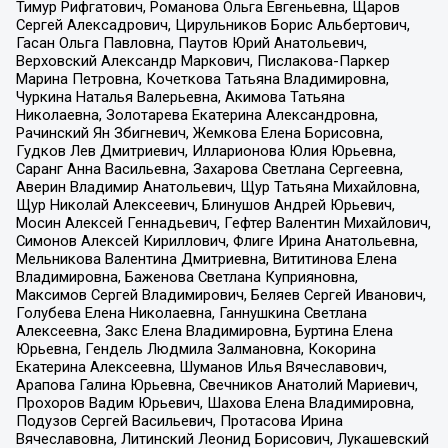
Тимур Рифгатович, Романова Ольга Евгеньевна, Щаров
Сергей Алексадрович, Цирульников Борис Альбертович,
Гасан Ольга Павловна, Паутов Юрий Анатольевич,
Верховский Александр Маркович, Пислакова-Паркер
Марина Петровна, Кочеткова Татьяна Владимировна,
Чуркина Наталья Валерьевна, Акимова Татьяна
Николаевна, Золотарева Екатерина Александровна,
Рачинский Ян Збигневич, Жемкова Елена Борисовна,
Гудков Лев Дмитриевич, Илларионова Юлия Юрьевна,
Саранг Анна Васильевна, Захарова Светлана Сергеевна,
Аверин Владимир Анатольевич, Щур Татьяна Михайловна,
Щур Николай Алексеевич, Блинушов Андрей Юрьевич,
Мосин Алексей Геннадьевич, Гефтер Валентин Михайлович,
Симонов Алексей Кириллович, Флиге Ирина Анатольевна,
Мельникова Валентина Дмитриевна, Вититинова Елена
Владимировна, Баженова Светлана Куприяновна,
Максимов Сергей Владимирович, Беляев Сергей Иванович,
Голубева Елена Николаевна, Ганнушкина Светлана
Алексеевна, Закс Елена Владимировна, Буртина Елена
Юрьевна, Гендель Людмила Залмановна, Кокорина
Екатерина Алексеевна, Шуманов Илья Вячеславович,
Арапова Галина Юрьевна, Свечников Анатолий Мариевич,
Прохоров Вадим Юрьевич, Шахова Елена Владимировна,
Подузов Сергей Васильевич, Протасова Ирина
Вячеславовна, Литинский Леонид Борисович, Лукашевский