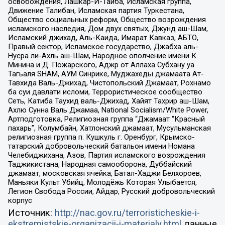
освобождения, Лашкар-И-Тайба, Исламская группа,
Движение Талибан, Исламская партия Туркестана,
Общество социальных реформ, Общество возрождения
исламского наследия, Дом двух святых, Джунд аш-Шам,
Исламский джихад, Аль-Каида, Имарат Кавказ, АБТО,
Правый сектор, Исламское государство, Джабха аль-
Нусра ли-Ахль аш-Шам, Народное ополчение имени К.
Минина и Д. Пожарского, Аджр от Аллаха Субхану уа
Тагьаля SHAM, АУМ Синрике, Муджахеды джамаата Ат-
Тавхида Валь-Джихад, Чистопольский Джамаат, Рохнамо
ба суи давлати исломи, Террористическое сообщество
Сеть, Катиба Таухид валь-Джихад, Хайят Тахрир аш-Шам,
Ахлю Сунна Валь Джамаа, National Socialism/White Power,
Артподготовка, Религиозная группа “Джамаат “Красный
пахарь”, Колумбайн, Хатлонский джамаат, Мусульманская
религиозная группа п. Кушкуль г. Оренбург, Крымско-
татарский добровольческий батальон имени Номана
Челебиджихана, Азов, Партия исламского возрождения
Таджикистана, Народная самооборона, Дуббайский
джамаат, московская ячейка, Батал-Хаджи Белхороев,
Маньяки Культ Убийц, Молодёжь Которая Улыбается,
Легион Свобода России, Айдар, Русский добровольческий
корпус
Источник:
http://nac.gov.ru/terroristicheskie-i-
ekstremistskie-organizacii-i-materialy.html
данные