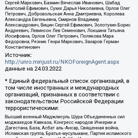
Сергей Маркович, Бахмин Вячеслав Иванович, Шабад
Анатолий Ефимович, Сухих Дарья Николаевна, Орлов Олег
Петрович, Добровольская Анна Дмитриевна, Королева
Александра Евгеньевна, Смирнов Владимир
Александрович, Вицин Сергей Ефимович, Золотухин Борис
Андреевич, Левинсон Лев Семенович, Локшина Татьяна
Иосифовна, Орлов Олег Петрович, Полякова Мара
Федоровна, Резник Генри Маркович, Захаров Герман
Константинович
Источник:
http://unro.minjust.ru/NKOForeignAgent.aspx
данные на
24.03.2022
* Единый федеральный список организаций, в
том числе иностранных и международных
организаций, признанных в соответствии с
законодательством Российской Федерации
террористическими:
Высший военный Маджлисуль Шура Объединенных сил
моджахедов Кавказа, Конгресс народов Ичкерии и
Дагестана, База, Асбат аль-Ансар, Священная война,
Исламская группа, Братья-мусульмане, Партия исламского