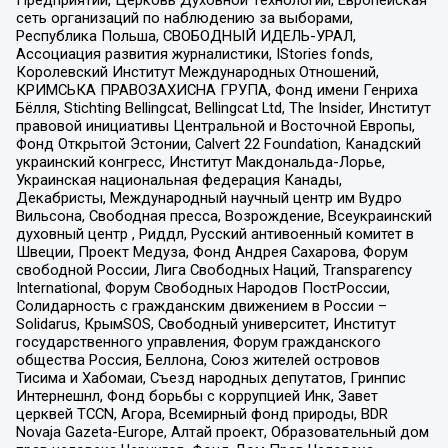
сеть организаций по наблюдению за выборами,
Республика Польша, СВОБОДНЫЙ ИДЕЛЬ-УРАЛ,
Ассоциация развития журналистики, IStories fonds,
Королевский Институт Международных Отношений,
КРИМСЬКА ПРАВОЗАХИСНА ГРУПА, Фонд имени Генриха
Бёлля, Stichting Bellingcat, Bellingcat Ltd, The Insider, Институт
правовой инициативы Центральной и Восточной Европы,
Фонд Открытой Эстонии, Calvert 22 Foundation, Канадский
украинский конгресс, Институт Макдональда-Лорье,
Украинская национальная федерация Канады,
Декабристы, Международный научный центр им Вудро
Вильсона, Свободная пресса, Возрождение, Всеукраинский
духовный центр , Риддл, Русский антивоенный комитет в
Швеции, Проект Медуза, Фонд Андрея Сахарова, Форум
свободной России, Лига Свободных Наций, Transparеncy
International, Форум Свободных Народов ПостРоссии,
Солидарность с гражданским движением в России –
Solidarus, КрымSOS, Свободный университет, Институт
государственного управления, Форум гражданского
общества Россия, Беллона, Союз жителей островов
Тисима и Хабомаи, Съезд народных депутатов, Гринпис
Интернешнл, Фонд борьбы с коррупцией Инк, Завет
церквей TCCN, Агора, Всемирный фонд природы, BDR
Novaja Gazeta-Europe, Алтай проект, Образовательный дом