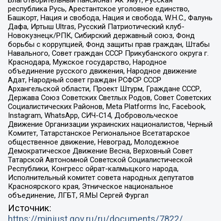
Благотворительный пансионат Ак Умут, Русская
республика Русь, Арестантское уголовное единство,
Башкорт, Нация и свобода, Нация и свобода, W.H.С., Фалунь
Дафа, Иртыш Ultras, Русский Патриотический клуб-
Новокузнецк/РПК, Сибирский державный союз, Фонд
борьбы с коррупцией, Фонд защиты прав граждан, Штабы
Навального, Совет граждан СССР Прикубанского округа г.
Краснодара, Мужское государство, Народное
объединение русского движения, Народное движение
Адат, Народный совет граждан РСФСР СССР
Архангельской области, Проект Штурм, Граждане СССР,
Держава Союз Советских Светлых Родов, Совет Советских
Социалистических Районов, Meta Platforms Inc, Facebook,
Instagram, WhatsApp, СИЧ-С14, Добровольческое
Движение Организации украинских националистов, Черный
Комитет, Татарстанское Региональное Всетатарское
общественное движение, Невоград, Молодежное
Демократическое Движение Весна, Верховный Совет
Татарской Автономной Советской Социалистической
Республики, Конгресс ойрат-калмыцкого народа,
Исполнительный комитет совета народных депутатов
Красноярского края, Этническое национальное
объединение, ЛГБТ, Я.МЫ Сергей Фургал
Источник:
https://minjust.gov.ru/ru/documents/7822/