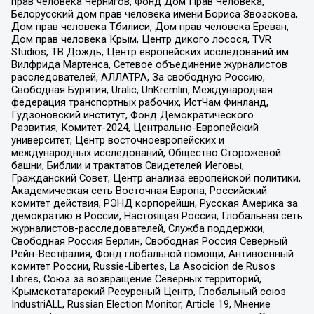
прав человека Чернигов, Фонд Дом Прав Человека,
Белорусский дом прав человека имени Бориса Звозскова,
Дом прав человека Тбилиси, Дом прав человека Ереван,
Дом прав человека Крым, Центр дикого лосося, TVR
Studios, ТВ Дождь, Центр европейских исследований им
Вилфрида Мартенса, Сетевое объединение журналистов
расследователей, АЛЛАТРА, За свободную Россию,
Свободная Бурятия, Uralic, UnKremlin, Международная
федерация транспортных рабочих, ИстЧам Финланд,
Гудзоновский институт, Фонд Демократического
Развития, Комитет-2024, Центрально-Европейский
университет, Центр восточноевропейских и
международных исследований, Общество Сторожевой
башни, Библии и трактатов Свидетелей Иеговы,
Гражданский Совет, Центр анализа европейской политики,
Академическая сеть Восточная Европа, Российский
комитет действия, РЭНД корпорейшн, Русская Америка за
демократию в России, Настоящая Россия, Глобальная сеть
журналистов-расследователей, Служба поддержки,
Свободная Россия Берлин, Свободная Россия Северный
Рейн-Вестфалия, Фонд глобальной помощи, Антивоенный
комитет России, Russie-Libertes, La Asocicion de Rusos
Libres, Союз за возвращение Северных территорий,
Крымскотатарский Ресурсный Центр, Глобальный союз
IndustriALL, Russian Election Monitor, Article 19, Мнение