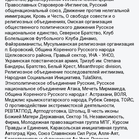
Православных Староверов-Инглингов, Русский
общенациональный союз, Движение против нелегальной
иммиграции, Кровь и Честь, О свободе совести и о
религиозных объединениях, Омская организация
общественного политического движения Русское
национальное единство, Северное Братство, Клуб
Болельщиков Футбольного Клуба Динамо,
Файзрахманисты, Мусульманская религиозная организация
п. Боровский, Община Коренного Русского народа
Щелковского района, Правый сектор, УНА - УНСО,
Украинская повстанческая армия, Тризуб им. Степана
Бандеры, Братство, Белый Крест, Misanthropic division,
Религиозное объединение последователей инглиизма,
Народная Социальная Инициатива, TulaSkins,
Этнополитическое объединение Русские, Русское
национальное объединение Атака, Мечеть Мирмамеда,
Община Коренного Русского народа г. Астрахани, ВОЛЯ,
Меджлис крымскотатарского народа, Рубеж Севера, ТОЙС,
О противодействии экстремистской деятельности,
РЕВТАТПОД, Артподготовка, Штольц, В честь иконы
Божией Матери Державная, Сектор 16, Независимость,
Фирма, Молодежная правозащитная группа МПГ, Курсом
Правды и Единения, Каракольская инициативная группа,
Автоград Крю, Союз Славянских Сил Руси, Алля-Аят,