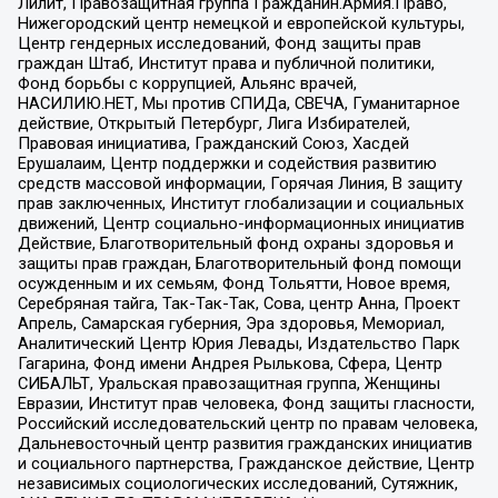
Лилит, Правозащитная группа Гражданин.Армия.Право,
Нижегородский центр немецкой и европейской культуры,
Центр гендерных исследований, Фонд защиты прав
граждан Штаб, Институт права и публичной политики,
Фонд борьбы с коррупцией, Альянс врачей,
НАСИЛИЮ.НЕТ, Мы против СПИДа, СВЕЧА, Гуманитарное
действие, Открытый Петербург, Лига Избирателей,
Правовая инициатива, Гражданский Союз, Хасдей
Ерушалаим, Центр поддержки и содействия развитию
средств массовой информации, Горячая Линия, В защиту
прав заключенных, Институт глобализации и социальных
движений, Центр социально-информационных инициатив
Действие, Благотворительный фонд охраны здоровья и
защиты прав граждан, Благотворительный фонд помощи
осужденным и их семьям, Фонд Тольятти, Новое время,
Серебряная тайга, Так-Так-Так, Сова, центр Анна, Проект
Апрель, Самарская губерния, Эра здоровья, Мемориал,
Аналитический Центр Юрия Левады, Издательство Парк
Гагарина, Фонд имени Андрея Рылькова, Сфера, Центр
СИБАЛЬТ, Уральская правозащитная группа, Женщины
Евразии, Институт прав человека, Фонд защиты гласности,
Российский исследовательский центр по правам человека,
Дальневосточный центр развития гражданских инициатив
и социального партнерства, Гражданское действие, Центр
независимых социологических исследований, Сутяжник,