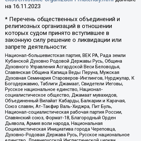
на
16.11.2023
* Перечень общественных объединений и
религиозных организаций в отношении
которых судом принято вступившее в
законную силу решение о ликвидации или
запрете деятельности:
Национал-большевистская партия, ВЕК РА, Рада земли
Кубанской Духовно Родовой Державы Русь, Община
Духовного Управления Асгардской Веси Беловодья,
Славянская Община Капища Веды Перуна, Мужская
Духовная Семинария Староверов-Инглингов, Нурджулар, К
Богодержавию, Таблиги Джамаат, Свидетели Иеговы,
Русское национальное единство, Национал-
социалистическое общество, Джамаат мувахидов,
Объединенный Вилайат Кабарды, Балкарии и Карачая,
Союз славян, Ат-Такфир Валь-Хиджра, Пит Буль,
Национал-социалистическая рабочая партия России,
Славянский союз, Формат-18, Благородный Орден
Дьявола, Армия воли народа, Национальная
Социалистическая Инициатива города Череповца,
Духовно-Родовая Держава Русь, Русское национальное
единство, Древнерусской Инглистической церкви