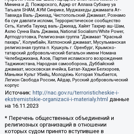
Минина и Д. Пожарского, Аджр от Аллаха Субхану уа
Тагьаля SHAM, АУМ Синрике, Муджахеды джамаата Ат-
Тавхида Валь-Джихад, Чистопольский Джамаат, Рохнамо
ба суи давлати исломи, Террористическое сообщество
Сеть, Катиба Таухид валь-Джихад, Хайят Тахрир аш-Шам,
Ахлю Сунна Валь Джамаа, National Socialism/White Power,
Артподготовка, Религиозная группа “Джамаат “Красный
пахарь”, Колумбайн, Хатлонский джамаат, Мусульманская
религиозная группа п. Кушкуль г. Оренбург, Крымско-
татарский добровольческий батальон имени Номана
Челебиджихана, Азов, Партия исламского возрождения
Таджикистана, Народная самооборона, Дуббайский
джамаат, московская ячейка, Батал-Хаджи Белхороев,
Маньяки Культ Убийц, Молодёжь Которая Улыбается,
Легион Свобода России, Айдар, Русский добровольческий
корпус
Источник:
http://nac.gov.ru/terroristicheskie-i-
ekstremistskie-organizacii-i-materialy.html
данные
на
16.11.2023
* Перечень общественных объединений и
религиозных организаций в отношении
которых судом принято вступившее в