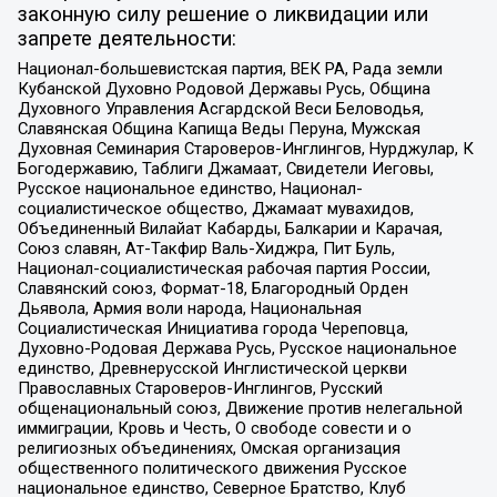
законную силу решение о ликвидации или
запрете деятельности:
Национал-большевистская партия, ВЕК РА, Рада земли
Кубанской Духовно Родовой Державы Русь, Община
Духовного Управления Асгардской Веси Беловодья,
Славянская Община Капища Веды Перуна, Мужская
Духовная Семинария Староверов-Инглингов, Нурджулар, К
Богодержавию, Таблиги Джамаат, Свидетели Иеговы,
Русское национальное единство, Национал-
социалистическое общество, Джамаат мувахидов,
Объединенный Вилайат Кабарды, Балкарии и Карачая,
Союз славян, Ат-Такфир Валь-Хиджра, Пит Буль,
Национал-социалистическая рабочая партия России,
Славянский союз, Формат-18, Благородный Орден
Дьявола, Армия воли народа, Национальная
Социалистическая Инициатива города Череповца,
Духовно-Родовая Держава Русь, Русское национальное
единство, Древнерусской Инглистической церкви
Православных Староверов-Инглингов, Русский
общенациональный союз, Движение против нелегальной
иммиграции, Кровь и Честь, О свободе совести и о
религиозных объединениях, Омская организация
общественного политического движения Русское
национальное единство, Северное Братство, Клуб