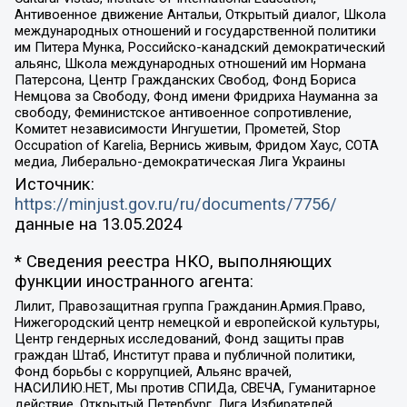
Антивоенное движение Антальи, Открытый диалог, Школа
международных отношений и государственной политики
им Питера Мунка, Российско-канадский демократический
альянс, Школа международных отношений им Нормана
Патерсона, Центр Гражданских Свобод, Фонд Бориса
Немцова за Свободу, Фонд имени Фридриха Науманна за
свободу, Феминистское антивоенное сопротивление,
Комитет независимости Ингушетии, Прометей, Stop
Occupation of Karelia, Вернись живым, Фридом Хаус, СОТА
медиа, Либерально-демократическая Лига Украины
Источник:
https://minjust.gov.ru/ru/documents/7756/
данные на
13.05.2024
* Сведения реестра НКО, выполняющих
функции иностранного агента:
Лилит, Правозащитная группа Гражданин.Армия.Право,
Нижегородский центр немецкой и европейской культуры,
Центр гендерных исследований, Фонд защиты прав
граждан Штаб, Институт права и публичной политики,
Фонд борьбы с коррупцией, Альянс врачей,
НАСИЛИЮ.НЕТ, Мы против СПИДа, СВЕЧА, Гуманитарное
действие, Открытый Петербург, Лига Избирателей,