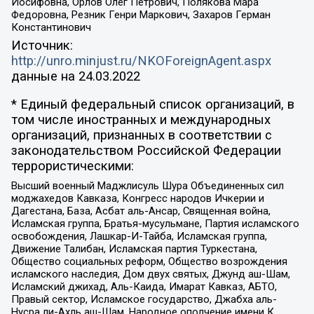
Иосифовна, Орлов Олег Петрович, Полякова Мара
Федоровна, Резник Генри Маркович, Захаров Герман
Константинович
Источник:
http://unro.minjust.ru/NKOForeignAgent.aspx
данные на
24.03.2022
* Единый федеральный список организаций, в
том числе иностранных и международных
организаций, признанных в соответствии с
законодательством Российской Федерации
террористическими:
Высший военный Маджлисуль Шура Объединенных сил
моджахедов Кавказа, Конгресс народов Ичкерии и
Дагестана, База, Асбат аль-Ансар, Священная война,
Исламская группа, Братья-мусульмане, Партия исламского
освобождения, Лашкар-И-Тайба, Исламская группа,
Движение Талибан, Исламская партия Туркестана,
Общество социальных реформ, Общество возрождения
исламского наследия, Дом двух святых, Джунд аш-Шам,
Исламский джихад, Аль-Каида, Имарат Кавказ, АБТО,
Правый сектор, Исламское государство, Джабха аль-
Нусра ли-Ахль аш-Шам, Народное ополчение имени К.