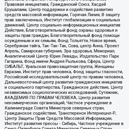
Правовая инициатива, Гражданский Союз, Хасдей
Ерушалаим, Центр поддержки и содействия развитию
средств массовой информации, Горячая Линия, В защиту
прав заключенных, Институт глобализации и социальных
движений, Центр социально-информационных инициатив
Действие, Благотворительный фонд охраны здоровья и
защиты прав граждан, Благотворительный фонд помощи
осужденным и их семьям, Фонд Тольятти, Новое время,
Серебряная тайга, Так-Так-Так, Сова, центр Анна, Проект
Апрель, Самарская губерния, Эра здоровья, Мемориал,
Аналитический Центр Юрия Левады, Издательство Парк
Гагарина, Фонд имени Андрея Рылькова, Сфера, Центр
СИБАЛЬТ, Уральская правозащитная группа, Женщины
Евразии, Институт прав человека, Фонд защиты гласности,
Российский исследовательский центр по правам человека,
Дальневосточный центр развития гражданских инициатив
и социального партнерства, Гражданское действие, Центр
независимых социологических исследований, Сутяжник,
АКАДЕМИЯ ПО ПРАВАМ ЧЕЛОВЕКА, Центр развития
некоммерческих организаций, Частное учреждение в
Калининграде Совета Министров северных стран,
Гражданское содействие, Трансперенси Интернешнл-Р,
Центр Защиты Прав Средств Массовой Информации,
Институт развития прессы - Сибирь, Частное учреждение в
Санкт-Петербурге Совета Министров Северных Стран,