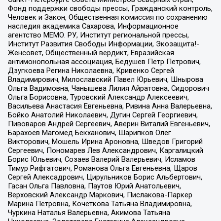
Фонд поддержки свободы прессы, Гражданский контроль,
Человек и Закон, Общественная комиссия по сохранению
наследия академика Сахарова, Информационное
агентство МЕМО. РУ, Институт региональной прессы,
Институт Развития Свободы Информации, Экозащита!-
Женсовет, Общественный вердикт, Евразийская
антимонопольная ассоциация, Бедушев Петр Петрович,
Дзугкоева Регина Николаевна, Кривенко Сергей
Владимирович, Милославский Павел Юрьевич, Шнырова
Ольга Вадимовна, Чанышева Лилия Айратовна, Сидорович
Ольга Борисовна, Туровский Александр Алексеевич,
Васильева Анастасия Евгеньевна, Ривина Анна Валерьевна,
Бойко Анатолий Николаевич, Дугин Сергей Георгиевич,
Пивоваров Андрей Сергеевич, Аверин Виталий Евгеньевич,
Барахоев Магомед Бекханович, Шарипков Олег
Викторович, Мошель Ирина Ароновна, Шведов Григорий
Сергеевич, Пономарев Лев Александрович, Каргалицкий
Борис Юльевич, Созаев Валерий Валерьевич, Исламов
Тимур Рифгатович, Романова Ольга Евгеньевна, Щаров
Сергей Алексадрович, Цирульников Борис Альбертович,
Гасан Ольга Павловна, Паутов Юрий Анатольевич,
Верховский Александр Маркович, Пислакова-Паркер
Марина Петровна, Кочеткова Татьяна Владимировна,
Чуркина Наталья Валерьевна, Акимова Татьяна