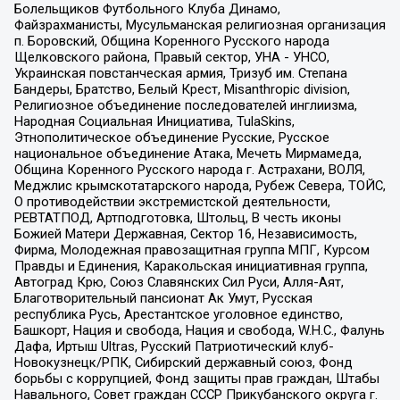
Болельщиков Футбольного Клуба Динамо,
Файзрахманисты, Мусульманская религиозная организация
п. Боровский, Община Коренного Русского народа
Щелковского района, Правый сектор, УНА - УНСО,
Украинская повстанческая армия, Тризуб им. Степана
Бандеры, Братство, Белый Крест, Misanthropic division,
Религиозное объединение последователей инглиизма,
Народная Социальная Инициатива, TulaSkins,
Этнополитическое объединение Русские, Русское
национальное объединение Атака, Мечеть Мирмамеда,
Община Коренного Русского народа г. Астрахани, ВОЛЯ,
Меджлис крымскотатарского народа, Рубеж Севера, ТОЙС,
О противодействии экстремистской деятельности,
РЕВТАТПОД, Артподготовка, Штольц, В честь иконы
Божией Матери Державная, Сектор 16, Независимость,
Фирма, Молодежная правозащитная группа МПГ, Курсом
Правды и Единения, Каракольская инициативная группа,
Автоград Крю, Союз Славянских Сил Руси, Алля-Аят,
Благотворительный пансионат Ак Умут, Русская
республика Русь, Арестантское уголовное единство,
Башкорт, Нация и свобода, Нация и свобода, W.H.С., Фалунь
Дафа, Иртыш Ultras, Русский Патриотический клуб-
Новокузнецк/РПК, Сибирский державный союз, Фонд
борьбы с коррупцией, Фонд защиты прав граждан, Штабы
Навального, Совет граждан СССР Прикубанского округа г.