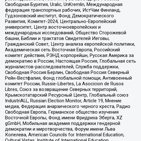
Свободная Бурятия, Uralic, UnKremlin, Международная
федерация транспортных рабочих, ИстЧам Финланд,
Гудзоновский институт, Фонд Демократического
Развития, Комитет-2024, Центрально-Европейский
университет, Центр восточноевропейских и
международных исследований, Общество Сторожевой
башни, Библии и трактатов Свидетелей Иеговы,
Гражданский Совет, Центр анализа европейской политики,
Академическая сеть Восточная Европа, Российский
комитет действия, РЭНД корпорейшн, Русская Америка за
демократию в России, Настоящая Россия, Глобальная сеть
журналистов-расследователей, Служба поддержки,
Свободная Россия Берлин, Свободная Россия Северный
Рейн-Вестфалия, Фонд глобальной помощи, Антивоенный
комитет России, Russie-Libertes, La Asocicion de Rusos
Libres, Союз за возвращение Северных территорий,
Крымскотатарский Ресурсный Центр, Глобальный союз
IndustriALL, Russian Election Monitor, Article 19, Мнение
медиа, Федерация анархического черного креста, Радио
Свободная Европа, Германское общество изучения
Восточной Европы, Фонд имени Фридриха Эберта, XZ
gGmbH, Мобильная академия поддержки гендерной
демократии и миротворчества, Форум имени Льва
Копелева, American Councils for International Education,
Cultural Vistas, Institute of International Education,