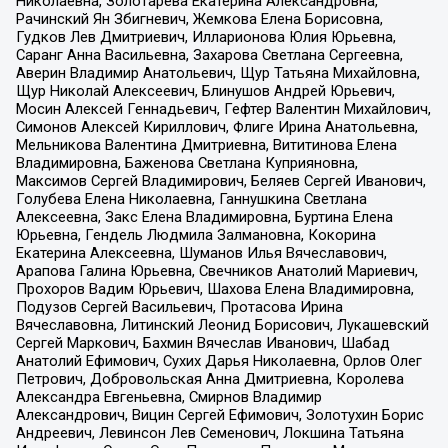
Николаевна, Золотарева Екатерина Александровна,
Рачинский Ян Збигневич, Жемкова Елена Борисовна,
Гудков Лев Дмитриевич, Илларионова Юлия Юрьевна,
Саранг Анна Васильевна, Захарова Светлана Сергеевна,
Аверин Владимир Анатольевич, Щур Татьяна Михайловна,
Щур Николай Алексеевич, Блинушов Андрей Юрьевич,
Мосин Алексей Геннадьевич, Гефтер Валентин Михайлович,
Симонов Алексей Кириллович, Флиге Ирина Анатольевна,
Мельникова Валентина Дмитриевна, Вититинова Елена
Владимировна, Баженова Светлана Куприяновна,
Максимов Сергей Владимирович, Беляев Сергей Иванович,
Голубева Елена Николаевна, Ганнушкина Светлана
Алексеевна, Закс Елена Владимировна, Буртина Елена
Юрьевна, Гендель Людмила Залмановна, Кокорина
Екатерина Алексеевна, Шуманов Илья Вячеславович,
Арапова Галина Юрьевна, Свечников Анатолий Мариевич,
Прохоров Вадим Юрьевич, Шахова Елена Владимировна,
Подузов Сергей Васильевич, Протасова Ирина
Вячеславовна, Литинский Леонид Борисович, Лукашевский
Сергей Маркович, Бахмин Вячеслав Иванович, Шабад
Анатолий Ефимович, Сухих Дарья Николаевна, Орлов Олег
Петрович, Добровольская Анна Дмитриевна, Королева
Александра Евгеньевна, Смирнов Владимир
Александрович, Вицин Сергей Ефимович, Золотухин Борис
Андреевич, Левинсон Лев Семенович, Локшина Татьяна