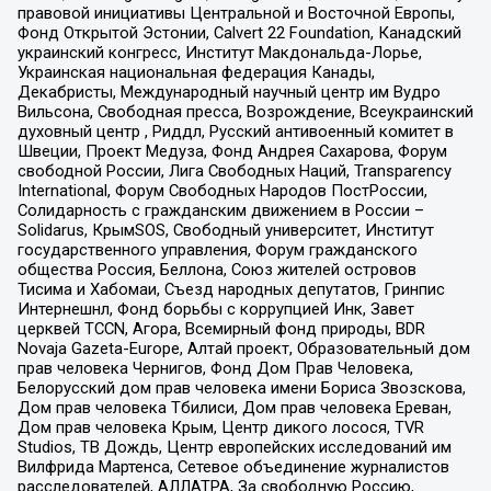
правовой инициативы Центральной и Восточной Европы,
Фонд Открытой Эстонии, Calvert 22 Foundation, Канадский
украинский конгресс, Институт Макдональда-Лорье,
Украинская национальная федерация Канады,
Декабристы, Международный научный центр им Вудро
Вильсона, Свободная пресса, Возрождение, Всеукраинский
духовный центр , Риддл, Русский антивоенный комитет в
Швеции, Проект Медуза, Фонд Андрея Сахарова, Форум
свободной России, Лига Свободных Наций, Transparеncy
International, Форум Свободных Народов ПостРоссии,
Солидарность с гражданским движением в России –
Solidarus, КрымSOS, Свободный университет, Институт
государственного управления, Форум гражданского
общества Россия, Беллона, Союз жителей островов
Тисима и Хабомаи, Съезд народных депутатов, Гринпис
Интернешнл, Фонд борьбы с коррупцией Инк, Завет
церквей TCCN, Агора, Всемирный фонд природы, BDR
Novaja Gazeta-Europe, Алтай проект, Образовательный дом
прав человека Чернигов, Фонд Дом Прав Человека,
Белорусский дом прав человека имени Бориса Звозскова,
Дом прав человека Тбилиси, Дом прав человека Ереван,
Дом прав человека Крым, Центр дикого лосося, TVR
Studios, ТВ Дождь, Центр европейских исследований им
Вилфрида Мартенса, Сетевое объединение журналистов
расследователей, АЛЛАТРА, За свободную Россию,