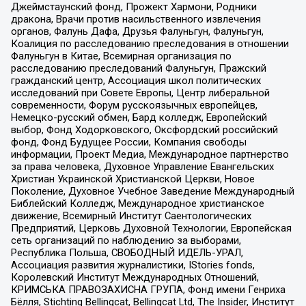
Джеймстаунский фонд, Прожект Хармони, Родники
дракона, Врачи против насильственного извлечения
органов, Фалунь Дафа, Друзья Фалуньгун, Фалуньгун,
Коалиция по расследованию преследования в отношении
Фалуньгун в Китае, Всемирная организация по
расследованию преследований Фалуньгун, Пражский
гражданский центр, Ассоциация школ политических
исследований при Совете Европы, Центр либеральной
современности, Форум русскоязычных европейцев,
Немецко-русский обмен, Бард колледж, Европейский
выбор, Фонд Ходорковского, Оксфордский российский
фонд, Фонд Будущее России, Компания свободы
информации, Проект Медиа, Международное партнерство
за права человека, Духовное Управление Евангельских
Христиан Украинской Христианской Церкви, Новое
Поколение, Духовное Учебное Заведение Международный
Библейский Колледж, Международное христианское
движение, Всемирный Институт Саентологических
Предприятий, Церковь Духовной Технологии, Европейская
сеть организаций по наблюдению за выборами,
Республика Польша, СВОБОДНЫЙ ИДЕЛЬ-УРАЛ,
Ассоциация развития журналистики, IStories fonds,
Королевский Институт Международных Отношений,
КРИМСЬКА ПРАВОЗАХИСНА ГРУПА, Фонд имени Генриха
Бёлля, Stichting Bellingcat, Bellingcat Ltd, The Insider, Институт