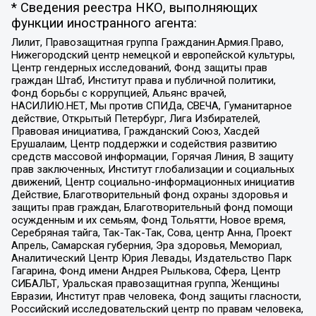
* Сведения реестра НКО, выполняющих
функции иностранного агента:
Лилит, Правозащитная группа Гражданин.Армия.Право,
Нижегородский центр немецкой и европейской культуры,
Центр гендерных исследований, Фонд защиты прав
граждан Штаб, Институт права и публичной политики,
Фонд борьбы с коррупцией, Альянс врачей,
НАСИЛИЮ.НЕТ, Мы против СПИДа, СВЕЧА, Гуманитарное
действие, Открытый Петербург, Лига Избирателей,
Правовая инициатива, Гражданский Союз, Хасдей
Ерушалаим, Центр поддержки и содействия развитию
средств массовой информации, Горячая Линия, В защиту
прав заключенных, Институт глобализации и социальных
движений, Центр социально-информационных инициатив
Действие, Благотворительный фонд охраны здоровья и
защиты прав граждан, Благотворительный фонд помощи
осужденным и их семьям, Фонд Тольятти, Новое время,
Серебряная тайга, Так-Так-Так, Сова, центр Анна, Проект
Апрель, Самарская губерния, Эра здоровья, Мемориал,
Аналитический Центр Юрия Левады, Издательство Парк
Гагарина, Фонд имени Андрея Рылькова, Сфера, Центр
СИБАЛЬТ, Уральская правозащитная группа, Женщины
Евразии, Институт прав человека, Фонд защиты гласности,
Российский исследовательский центр по правам человека,