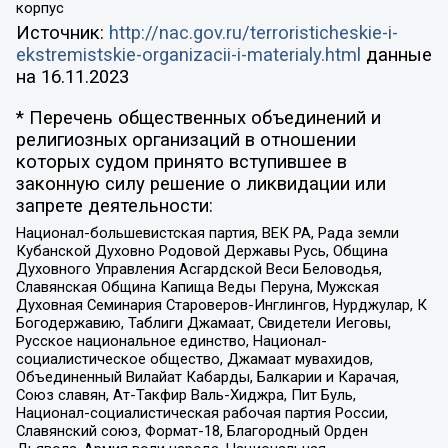
корпус
Источник:
http://nac.gov.ru/terroristicheskie-i-
ekstremistskie-organizacii-i-materialy.html
данные
на
16.11.2023
* Перечень общественных объединений и
религиозных организаций в отношении
которых судом принято вступившее в
законную силу решение о ликвидации или
запрете деятельности:
Национал-большевистская партия, ВЕК РА, Рада земли
Кубанской Духовно Родовой Державы Русь, Община
Духовного Управления Асгардской Веси Беловодья,
Славянская Община Капища Веды Перуна, Мужская
Духовная Семинария Староверов-Инглингов, Нурджулар, К
Богодержавию, Таблиги Джамаат, Свидетели Иеговы,
Русское национальное единство, Национал-
социалистическое общество, Джамаат мувахидов,
Объединенный Вилайат Кабарды, Балкарии и Карачая,
Союз славян, Ат-Такфир Валь-Хиджра, Пит Буль,
Национал-социалистическая рабочая партия России,
Славянский союз, Формат-18, Благородный Орден