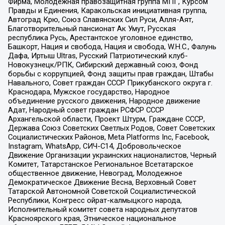
Фирма, Молодежная правозащитная группа МПГ, Курсом
Правды и Единения, Каракольская инициативная группа,
Автоград Крю, Союз Славянских Сил Руси, Алля-Аят,
Благотворительный пансионат Ак Умут, Русская
республика Русь, Арестантское уголовное единство,
Башкорт, Нация и свобода, Нация и свобода, W.H.С., Фалунь
Дафа, Иртыш Ultras, Русский Патриотический клуб-
Новокузнецк/РПК, Сибирский державный союз, Фонд
борьбы с коррупцией, Фонд защиты прав граждан, Штабы
Навального, Совет граждан СССР Прикубанского округа г.
Краснодара, Мужское государство, Народное
объединение русского движения, Народное движение
Адат, Народный совет граждан РСФСР СССР
Архангельской области, Проект Штурм, Граждане СССР,
Держава Союз Советских Светлых Родов, Совет Советских
Социалистических Районов, Meta Platforms Inc, Facebook,
Instagram, WhatsApp, СИЧ-С14, Добровольческое
Движение Организации украинских националистов, Черный
Комитет, Татарстанское Региональное Всетатарское
общественное движение, Невоград, Молодежное
Демократическое Движение Весна, Верховный Совет
Татарской Автономной Советской Социалистической
Республики, Конгресс ойрат-калмыцкого народа,
Исполнительный комитет совета народных депутатов
Красноярского края, Этническое национальное