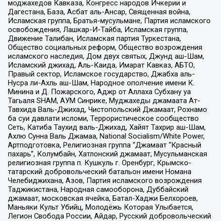
моджахедов Кавказа, Конгресс народов Ичкерии и
Дагестана, База, Асбат аль-Ансар, Священная война,
Исламская группа, Братья-мусульмане, Партия исламского
освобождения, Лашкар-И-Тайба, Исламская группа,
Движение Талибан, Исламская партия Туркестана,
Общество социальных реформ, Общество возрождения
исламского наследия, Дом двух святых, Джунд аш-Шам,
Исламский джихад, Аль-Каида, Имарат Кавказ, АБТО,
Правый сектор, Исламское государство, Джабха аль-
Нусра ли-Ахль аш-Шам, Народное ополчение имени К.
Минина и Д. Пожарского, Аджр от Аллаха Субхану уа
Тагьаля SHAM, АУМ Синрике, Муджахеды джамаата Ат-
Тавхида Валь-Джихад, Чистопольский Джамаат, Рохнамо
ба суи давлати исломи, Террористическое сообщество
Сеть, Катиба Таухид валь-Джихад, Хайят Тахрир аш-Шам,
Ахлю Сунна Валь Джамаа, National Socialism/White Power,
Артподготовка, Религиозная группа “Джамаат “Красный
пахарь”, Колумбайн, Хатлонский джамаат, Мусульманская
религиозная группа п. Кушкуль г. Оренбург, Крымско-
татарский добровольческий батальон имени Номана
Челебиджихана, Азов, Партия исламского возрождения
Таджикистана, Народная самооборона, Дуббайский
джамаат, московская ячейка, Батал-Хаджи Белхороев,
Маньяки Культ Убийц, Молодёжь Которая Улыбается,
Легион Свобода России, Айдар, Русский добровольческий