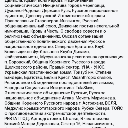
Дьявола, Армия воли народа, Национальная
Социалистическая Инициатива города Череповца,
Духовно-Родовая Держава Русь, Русское национальное
единство, Древнерусской Инглистической церкви
Православных Староверов-Инглингов, Русский
общенациональный союз, Движение против нелегальной
иммиграции, Кровь и Честь, О свободе совести и о
религиозных объединениях, Омская организация
общественного политического движения Русское
национальное единство, Северное Братство, Клуб
Болельщиков Футбольного Клуба Динамо,
Файзрахманисты, Мусульманская религиозная организация
п. Боровский, Община Коренного Русского народа
Щелковского района, Правый сектор, УНА - УНСО,
Украинская повстанческая армия, Тризуб им. Степана
Бандеры, Братство, Белый Крест, Misanthropic division,
Религиозное объединение последователей инглиизма,
Народная Социальная Инициатива, TulaSkins,
Этнополитическое объединение Русские, Русское
национальное объединение Атака, Мечеть Мирмамеда,
Община Коренного Русского народа г. Астрахани, ВОЛЯ,
Меджлис крымскотатарского народа, Рубеж Севера, ТОЙС,
О противодействии экстремистской деятельности,
РЕВТАТПОД, Артподготовка, Штольц, В честь иконы
Божией Матери Державная, Сектор 16, Независимость,