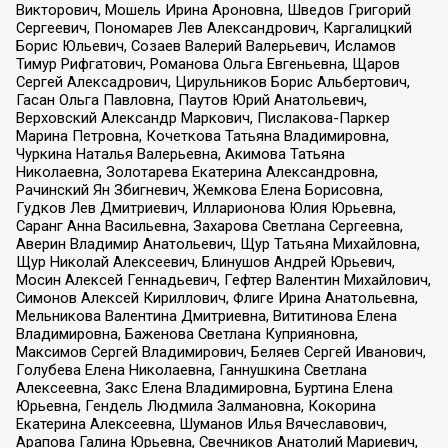
Викторович, Мошель Ирина Ароновна, Шведов Григорий
Сергеевич, Пономарев Лев Александрович, Каргалицкий
Борис Юльевич, Созаев Валерий Валерьевич, Исламов
Тимур Рифгатович, Романова Ольга Евгеньевна, Щаров
Сергей Алексадрович, Цирульников Борис Альбертович,
Гасан Ольга Павловна, Паутов Юрий Анатольевич,
Верховский Александр Маркович, Пислакова-Паркер
Марина Петровна, Кочеткова Татьяна Владимировна,
Чуркина Наталья Валерьевна, Акимова Татьяна
Николаевна, Золотарева Екатерина Александровна,
Рачинский Ян Збигневич, Жемкова Елена Борисовна,
Гудков Лев Дмитриевич, Илларионова Юлия Юрьевна,
Саранг Анна Васильевна, Захарова Светлана Сергеевна,
Аверин Владимир Анатольевич, Щур Татьяна Михайловна,
Щур Николай Алексеевич, Блинушов Андрей Юрьевич,
Мосин Алексей Геннадьевич, Гефтер Валентин Михайлович,
Симонов Алексей Кириллович, Флиге Ирина Анатольевна,
Мельникова Валентина Дмитриевна, Вититинова Елена
Владимировна, Баженова Светлана Куприяновна,
Максимов Сергей Владимирович, Беляев Сергей Иванович,
Голубева Елена Николаевна, Ганнушкина Светлана
Алексеевна, Закс Елена Владимировна, Буртина Елена
Юрьевна, Гендель Людмила Залмановна, Кокорина
Екатерина Алексеевна, Шуманов Илья Вячеславович,
Арапова Галина Юрьевна, Свечников Анатолий Мариевич,