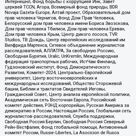
Интернешнл, Фонд борьбы с коррупцией Инк, Завет
церквей TCCN, Агора, Всемирный фонд природы, BDR
Novaja Gazeta-Europe, Алтай проект, Образовательный дом
прав человека Чернигов, Фонд Дом Прав Человека,
Белорусский дом прав человека имени Бориса Звозскова,
Дом прав человека Тбилиси, Дом прав человека Ереван,
Дом прав человека Крым, Центр дикого лосося, TVR
Studios, ТВ Дождь, Центр европейских исследований им
Вилфрида Мартенса, Сетевое объединение журналистов
расследователей, АЛЛАТРА, За свободную Россию,
Свободная Бурятия, Uralic, UnKremlin, Международная
федерация транспортных рабочих, ИстЧам Финланд,
Гудзоновский институт, Фонд Демократического
Развития, Комитет-2024, Центрально-Европейский
университет, Центр восточноевропейских и
международных исследований, Общество Сторожевой
башни, Библии и трактатов Свидетелей Иеговы,
Гражданский Совет, Центр анализа европейской политики,
Академическая сеть Восточная Европа, Российский
комитет действия, РЭНД корпорейшн, Русская Америка за
демократию в России, Настоящая Россия, Глобальная сеть
журналистов-расследователей, Служба поддержки,
Свободная Россия Берлин, Свободная Россия Северный
Рейн-Вестфалия, Фонд глобальной помощи, Антивоенный
комитет России, Russie-Libertes, La Asocicion de Rusos