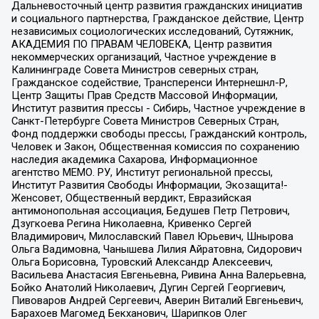
Дальневосточный центр развития гражданских инициатив
и социального партнерства, Гражданское действие, Центр
независимых социологических исследований, Сутяжник,
АКАДЕМИЯ ПО ПРАВАМ ЧЕЛОВЕКА, Центр развития
некоммерческих организаций, Частное учреждение в
Калининграде Совета Министров северных стран,
Гражданское содействие, Трансперенси Интернешнл-Р,
Центр Защиты Прав Средств Массовой Информации,
Институт развития прессы - Сибирь, Частное учреждение в
Санкт-Петербурге Совета Министров Северных Стран,
Фонд поддержки свободы прессы, Гражданский контроль,
Человек и Закон, Общественная комиссия по сохранению
наследия академика Сахарова, Информационное
агентство МЕМО. РУ, Институт региональной прессы,
Институт Развития Свободы Информации, Экозащита!-
Женсовет, Общественный вердикт, Евразийская
антимонопольная ассоциация, Бедушев Петр Петрович,
Дзугкоева Регина Николаевна, Кривенко Сергей
Владимирович, Милославский Павел Юрьевич, Шнырова
Ольга Вадимовна, Чанышева Лилия Айратовна, Сидорович
Ольга Борисовна, Туровский Александр Алексеевич,
Васильева Анастасия Евгеньевна, Ривина Анна Валерьевна,
Бойко Анатолий Николаевич, Дугин Сергей Георгиевич,
Пивоваров Андрей Сергеевич, Аверин Виталий Евгеньевич,
Барахоев Магомед Бекханович, Шарипков Олег