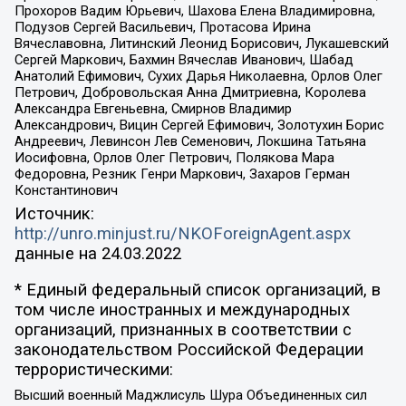
Прохоров Вадим Юрьевич, Шахова Елена Владимировна,
Подузов Сергей Васильевич, Протасова Ирина
Вячеславовна, Литинский Леонид Борисович, Лукашевский
Сергей Маркович, Бахмин Вячеслав Иванович, Шабад
Анатолий Ефимович, Сухих Дарья Николаевна, Орлов Олег
Петрович, Добровольская Анна Дмитриевна, Королева
Александра Евгеньевна, Смирнов Владимир
Александрович, Вицин Сергей Ефимович, Золотухин Борис
Андреевич, Левинсон Лев Семенович, Локшина Татьяна
Иосифовна, Орлов Олег Петрович, Полякова Мара
Федоровна, Резник Генри Маркович, Захаров Герман
Константинович
Источник:
http://unro.minjust.ru/NKOForeignAgent.aspx
данные на
24.03.2022
* Единый федеральный список организаций, в
том числе иностранных и международных
организаций, признанных в соответствии с
законодательством Российской Федерации
террористическими:
Высший военный Маджлисуль Шура Объединенных сил