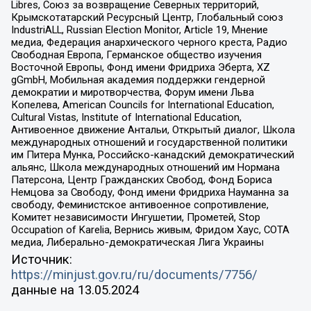
Libres, Союз за возвращение Северных территорий,
Крымскотатарский Ресурсный Центр, Глобальный союз
IndustriALL, Russian Election Monitor, Article 19, Мнение
медиа, Федерация анархического черного креста, Радио
Свободная Европа, Германское общество изучения
Восточной Европы, Фонд имени Фридриха Эберта, XZ
gGmbH, Мобильная академия поддержки гендерной
демократии и миротворчества, Форум имени Льва
Копелева, American Councils for International Education,
Cultural Vistas, Institute of International Education,
Антивоенное движение Антальи, Открытый диалог, Школа
международных отношений и государственной политики
им Питера Мунка, Российско-канадский демократический
альянс, Школа международных отношений им Нормана
Патерсона, Центр Гражданских Свобод, Фонд Бориса
Немцова за Свободу, Фонд имени Фридриха Науманна за
свободу, Феминистское антивоенное сопротивление,
Комитет независимости Ингушетии, Прометей, Stop
Occupation of Karelia, Вернись живым, Фридом Хаус, СОТА
медиа, Либерально-демократическая Лига Украины
Источник:
https://minjust.gov.ru/ru/documents/7756/
данные на
13.05.2024