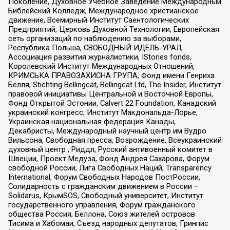
Поколение, Духовное Учебное Заведение Международный
Библейский Колледж, Международное христианское
движение, Всемирный Институт Саентологических
Предприятий, Церковь Духовной Технологии, Европейская
сеть организаций по наблюдению за выборами,
Республика Польша, СВОБОДНЫЙ ИДЕЛЬ-УРАЛ,
Ассоциация развития журналистики, IStories fonds,
Королевский Институт Международных Отношений,
КРИМСЬКА ПРАВОЗАХИСНА ГРУПА, Фонд имени Генриха
Бёлля, Stichting Bellingcat, Bellingcat Ltd, The Insider, Институт
правовой инициативы Центральной и Восточной Европы,
Фонд Открытой Эстонии, Calvert 22 Foundation, Канадский
украинский конгресс, Институт Макдональда-Лорье,
Украинская национальная федерация Канады,
Декабристы, Международный научный центр им Вудро
Вильсона, Свободная пресса, Возрождение, Всеукраинский
духовный центр , Риддл, Русский антивоенный комитет в
Швеции, Проект Медуза, Фонд Андрея Сахарова, Форум
свободной России, Лига Свободных Наций, Transparеncy
International, Форум Свободных Народов ПостРоссии,
Солидарность с гражданским движением в России –
Solidarus, КрымSOS, Свободный университет, Институт
государственного управления, Форум гражданского
общества Россия, Беллона, Союз жителей островов
Тисима и Хабомаи, Съезд народных депутатов, Гринпис