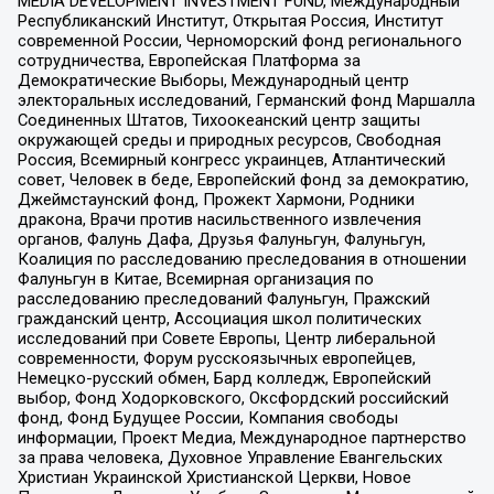
MEDIA DEVELOPMENT INVESTMENT FUND, Международный
Республиканский Институт, Открытая Россия, Институт
современной России, Черноморский фонд регионального
сотрудничества, Европейская Платформа за
Демократические Выборы, Международный центр
электоральных исследований, Германский фонд Маршалла
Соединенных Штатов, Тихоокеанский центр защиты
окружающей среды и природных ресурсов, Свободная
Россия, Всемирный конгресс украинцев, Атлантический
совет, Человек в беде, Европейский фонд за демократию,
Джеймстаунский фонд, Прожект Хармони, Родники
дракона, Врачи против насильственного извлечения
органов, Фалунь Дафа, Друзья Фалуньгун, Фалуньгун,
Коалиция по расследованию преследования в отношении
Фалуньгун в Китае, Всемирная организация по
расследованию преследований Фалуньгун, Пражский
гражданский центр, Ассоциация школ политических
исследований при Совете Европы, Центр либеральной
современности, Форум русскоязычных европейцев,
Немецко-русский обмен, Бард колледж, Европейский
выбор, Фонд Ходорковского, Оксфордский российский
фонд, Фонд Будущее России, Компания свободы
информации, Проект Медиа, Международное партнерство
за права человека, Духовное Управление Евангельских
Христиан Украинской Христианской Церкви, Новое